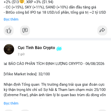
+2% ($13
, XRP +3% ($1.94)
- CC (+15%), SKY (+11%), SAND (+10%) dẫn đầu tăng giá
- BitGo công bố IPO tại 18 USD/cổ phần, tổng giá trị ~2 tỷ USD
- Vitalik Buterin đề xuất DVT staking bản địa để tăng cường
Đọc thêm
bảo mật và phi tập trung Ethereum
- Hong Kong phát hành giấy phép stablecoin mới với yêu cầu
tuân thủ nghiêm ngặt
- Nga xác định crypto là tài sản hợp pháp, tạo tiền lệ pháp lý
- Trump hy vọng ký vào luật cấu trúc thị trường crypto sớm
Cục Tình Báo Crypto
nonostante sự bất đồng trong Quốc hội
- Saga’s EVM blockchain ngừng hoạt động sau cuộc tấn công
2 giờ
7 triệu USD
📊 BÁO CÁO PHÂN TÍCH ĐỊNH LƯỢNG CRYPTO - 06/08/2026
- Steak ’n Shake cho phép nhân viên nhận lương một phần dưới
dạng Bitcoin
[Vlike Market Index]: 32/100
#binancesquare
#cryptonews
#btc
#eth
#sol
#xrp
#bitgo
#vitalikbuterin
#stablecoin
#hongkong
#russia
#trump
#saga
Nhận định Tổng quan: Thị trường đang trải qua giai đoán cực
#steaknshake
kỳ thận trọng khi chỉ số Sợ hãi & Tham lam chạm mức 25/100
(Extreme Fear), phản ánh tâm lý bi quan bao trùm dù dòng vốn
$btc $eth $sol $xrp $cc
#cc
$sky
#sky
$sand
#sand
DeFi vẫn cho thấy sự ổn định tương đối.
Đọc thêm
#vlikevn
#titanbot
Phân tích Dòng tiền DeFi (DefiLlama): Tổng TVL DeFi đạt