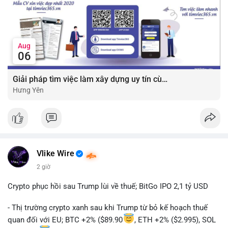
Aug
06
Giải pháp tìm việc làm xây dựng uy tín cùng mức lương thưởng hấp dẫn ?️
Hưng Yên
Vlike Wire
2 giờ
Crypto phục hồi sau Trump lùi về thuế; BitGo IPO 2,1 tỷ USD
- Thị trường crypto xanh sau khi Trump từ bỏ kế hoạch thuế
quan đối với EU; BTC +2% ($89.90
, ETH +2% ($2.995), SOL