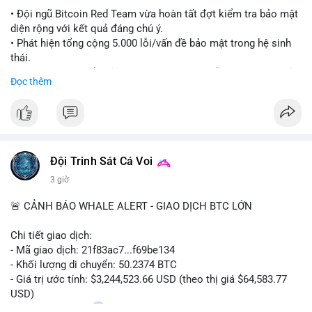
#ethereuml2
• Đội ngũ Bitcoin Red Team vừa hoàn tất đợt kiểm tra bảo mật
diện rộng với kết quả đáng chú ý.
• Phát hiện tổng cộng 5.000 lỗi/vấn đề bảo mật trong hệ sinh
thái.
• Các nhà phát triển cảnh báo về tình trạng hỗn loạn và các rủi
Đọc thêm
ro bảo mật đang bủa vây người dùng trong giai đoạn này.
#bitcoin
#cryptosecurity
#blockchain
#binancesquare
#btc
$btc
Đội Trinh Sát Cá Voi
#vlikevn
#titanbot
3 giờ
📰 Nguồn: Cointelegraph
🚨 CẢNH BÁO WHALE ALERT - GIAO DỊCH BTC LỚN
Chi tiết giao dịch:
- Mã giao dịch: 21f83ac7...f69be134
- Khối lượng di chuyển: 50.2374 BTC
- Giá trị ước tính: $3,244,523.66 USD (theo thị giá $64,583.77
USD)
- Thời gian: 01:20
1 2026-08-06 UTC