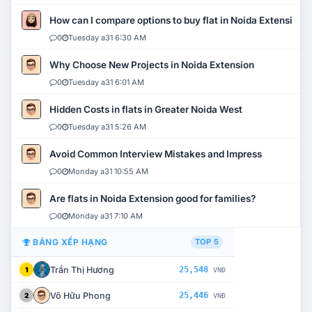
How can I compare options to buy flat in Noida Extension?
0
Tuesday a31 6:30 AM
Why Choose New Projects in Noida Extension
0
Tuesday a31 6:01 AM
Hidden Costs in flats in Greater Noida West
0
Tuesday a31 5:26 AM
Avoid Common Interview Mistakes and Impress
0
Monday a31 10:55 AM
Are flats in Noida Extension good for families?
0
Monday a31 7:10 AM
BẢNG XẾP HẠNG
TOP 5
Trần Thị Hương
25,548
1
VNĐ
Võ Hữu Phong
25,446
2
VNĐ