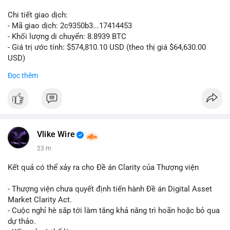
Chi tiết giao dịch:
- Mã giao dịch: 2c9350b3...17414453
- Khối lượng di chuyển: 8.8939 BTC
- Giá trị ước tính: $574,810.10 USD (theo thị giá $64,630.00
USD)
- Thời gian: 04:19:58 2026-08-06 UTC
Đọc thêm
Nhận định phân tích: Khối lượng 8.8939 BTC trị giá hơn nửa
triệu USD được di chuyển trong một giao dịch duy nhất cho
thấy dấu hiệu của một tổ chức hoặc cá nhân sở hữu lượng tài
sản lớn đang tái cơ cấu danh mục. Với mức giá hiện tại, hành
động này nghiêng về khả năng chuyển đến ví lạnh để tích trữ
Vlike Wire
dài hạn hơn là bán tháo, bởi nếu muốn thanh khoản ngay, cá
23 m
voi thường chia nhỏ giao dịch để tránh trượt giá. Tuy nhiên,
một phần nhỏ khối lượng này vẫn có thể được dùng để đặt
Kết quả có thể xảy ra cho Đề án Clarity của Thượng viện
lệnh trên sàn, tạo áp lực tâm lý ngắn hạn lên thị trường.
- Thượng viện chưa quyết định tiến hành Đề án Digital Asset
Lời khuyên: Nhà đầu tư nhỏ lẻ nên theo dõi thêm các giao dịch
Market Clarity Act.
tiếp theo từ cùng một địa chỉ nguồn để xác định rõ xu hướng.
- Cuộc nghỉ hè sắp tới làm tăng khả năng trì hoãn hoặc bỏ qua
Không nên hành động vội vàng dựa trên một giao dịch đơn lẻ,
dự thảo.