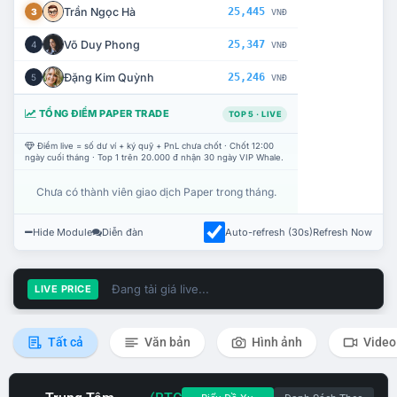
Trần Ngọc Hà
25,445
3
VNĐ
Võ Duy Phong
25,347
4
VNĐ
Đặng Kim Quỳnh
25,246
5
VNĐ
TỔNG ĐIỂM PAPER TRADE
TOP 5 · LIVE
Điểm live = số dư ví + ký quỹ + PnL chưa chốt · Chốt 12:00
ngày cuối tháng · Top 1 trên 20.000 đ nhận 30 ngày VIP Whale.
Chưa có thành viên giao dịch Paper trong tháng.
Hide Module
Diễn đàn
Auto-refresh (30s)
Refresh Now
Đang tải giá live...
LIVE PRICE
Tất cả
Văn bản
Hình ảnh
Video