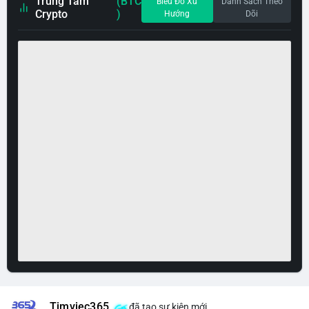
Trung Tâm
(BTC
Biểu Đồ Xu
Danh Sách Theo
Crypto
)
Hướng
Dõi
Timviec365
đã tạo sự kiện mới