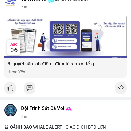
7 m
Aug
06
Bí quyết săn job điện - điện tử xịn xò để gia tăng thu nhập ⚡
Hưng Yên
Đội Trinh Sát Cá Voi
7 m
🚨 CẢNH BÁO WHALE ALERT - GIAO DỊCH BTC LỚN