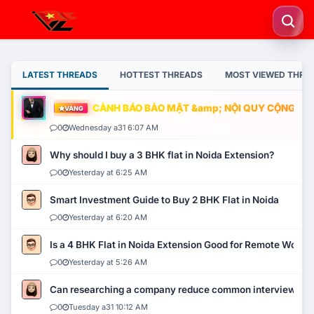
LATEST THREADS
HOTTEST THREADS
MOST VIEWED THRE
CẢNH BÁO BẢO MẬT &amp; NỘI QUY CỘNG ĐỒNG
VÀNG
0
Wednesday a31 6:07 AM
Why should I buy a 3 BHK flat in Noida Extension?
0
Yesterday at 6:25 AM
Smart Investment Guide to Buy 2 BHK Flat in Noida
0
Yesterday at 6:20 AM
Is a 4 BHK Flat in Noida Extension Good for Remote Work?
0
Yesterday at 5:26 AM
Can researching a company reduce common interview mi
0
Tuesday a31 10:12 AM