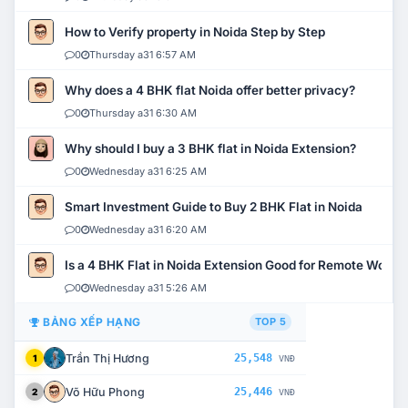
How to Verify property in Noida Step by Step
0
Thursday a31 6:57 AM
Why does a 4 BHK flat Noida offer better privacy?
0
Thursday a31 6:30 AM
Why should I buy a 3 BHK flat in Noida Extension?
0
Wednesday a31 6:25 AM
Smart Investment Guide to Buy 2 BHK Flat in Noida
0
Wednesday a31 6:20 AM
Is a 4 BHK Flat in Noida Extension Good for Remote Work?
0
Wednesday a31 5:26 AM
BẢNG XẾP HẠNG
TOP 5
Trần Thị Hương
25,548
1
VNĐ
Võ Hữu Phong
25,446
2
VNĐ