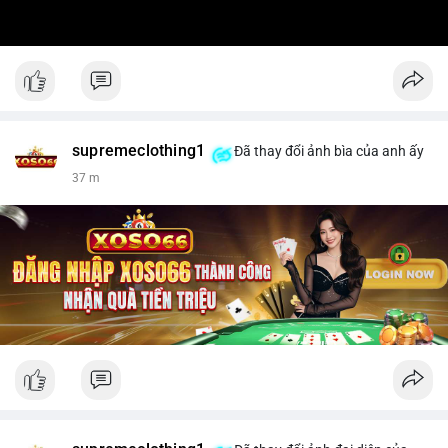
supremeclothing1
Đã thay đổi ảnh bìa của anh ấy
37 m