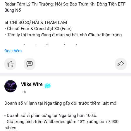
- Steak ’n Shake thưởng BTC cho nhân viên.
Radar Tâm Lý Thị Trường: Nỗi Sợ Bao Trùm Khi Dòng Tiền ETF
#binancesquare
#cryptonews
#btc
#eth
#sol
#xrp
#cc
#sky
Bùng Nổ
#sand
#bitgo
#solana
#stablecoin
#regulation
📊 CHỈ SỐ SỢ HÃI & THAM LAM
$btc $eth $sol $xrp $cc $sky $sand $skr
#skr
• Chỉ số Fear & Greed đạt 30 (Fear)
• Tâm lý thị trường đang ở mức sợ hãi, nhà đầu tư thận trọng.
#vlikevn
#titanbot
📈 XU HƯỚNG TÌM KIẾM & THẢO LUẬN
Đọc thêm
📰 Nguồn: Decrypt
• CoinGecko Trending: PENGU, TUT, ACE, CASHCAT, ANSEM,
STONKBROKER, UNI
• LunarCrush Trending: Ethereum, Solana, Dogecoin, Polkadot,
Chainlink, Taylor Swift, Tesla
• Google Trends Việt Nam: Real Madrid, Giao hữu câu lạc bộ,
Tinh hà say hi
Vlike Wire
1 h
💬 DÒNG CHẢY TIN TỨC & TRUYỀN THÔNG
• Binance Square: Cộng đồng đang tranh luận về lệnh
Doanh số ví lạnh tại Nga tăng gấp đôi trước thềm luật mới
Long/Short, kỳ vọng vào các kèo $ACE, $RAVE và lo ngại tin
xấu từ SpaceX/Musk.
- Doanh số ví phần cứng tại Nga tăng hơn 100%.
• Tin tức quốc tế: US spot Bitcoin ETFs ghi nhận dòng tiền 1 tỷ
- Giá trung bình trên Wildberries giảm 13% xuống còn 7.900
USD; Nansen founder dự báo Bitcoin không dưới 60K; Chi tiêu
rubles.