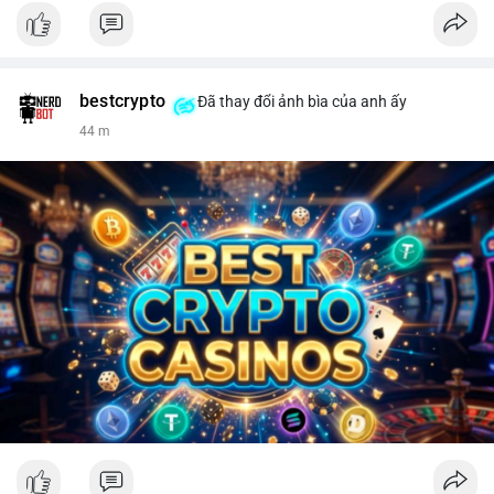
bestcrypto
Đã thay đổi ảnh bìa của anh ấy
44 m