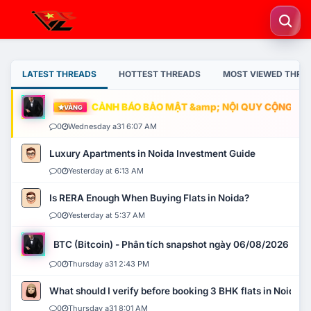
LATEST THREADS
HOTTEST THREADS
MOST VIEWED THRE
CẢNH BÁO BẢO MẬT &amp; NỘI QUY CỘNG ĐỒNG
VÀNG
0
Wednesday a31 6:07 AM
Luxury Apartments in Noida Investment Guide
0
Yesterday at 6:13 AM
Is RERA Enough When Buying Flats in Noida?
0
Yesterday at 5:37 AM
BTC (Bitcoin) - Phân tích snapshot ngày 06/08/2026
0
Thursday a31 2:43 PM
What should I verify before booking 3 BHK flats in Noida?
0
Thursday a31 8:01 AM