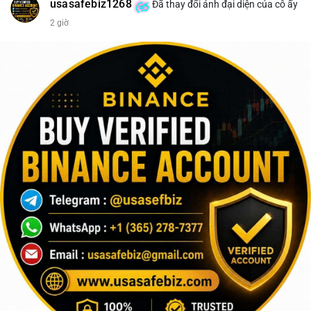
usasafebiz1268
Đã thay đổi ảnh đại diện của cô ấy
2 giờ