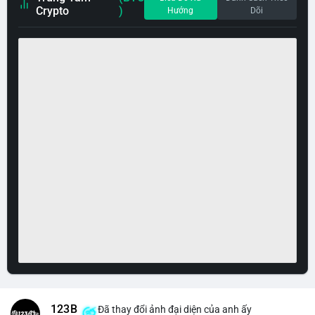
Crypto
)
Hướng
Dõi
123B
Đã thay đổi ảnh đại diện của anh ấy