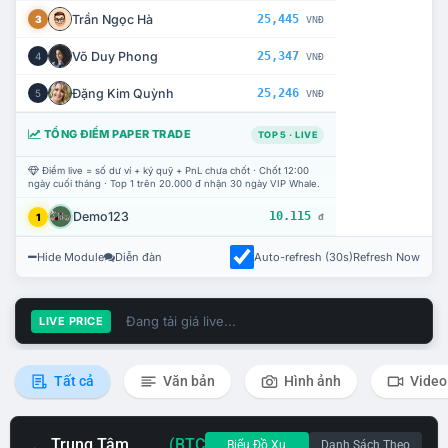
Trần Ngọc Hà
25,445
3
VNĐ
Võ Duy Phong
25,347
4
VNĐ
Đặng Kim Quỳnh
25,246
5
VNĐ
TỔNG ĐIỂM PAPER TRADE
TOP 5 · LIVE
Điểm live = số dư ví + ký quỹ + PnL chưa chốt · Chốt 12:00
ngày cuối tháng · Top 1 trên 20.000 đ nhận 30 ngày VIP Whale.
Demo123
10.115
1
đ
Hide Module
Diễn đàn
Auto-refresh (30s)
Refresh Now
Đang tải giá live...
LIVE PRICE
Tất cả
Văn bản
Hình ảnh
Video
Trung Tâm
(BTC
Biểu Đồ Xu
Danh Sách Theo