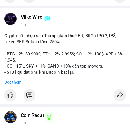
Vlike Wire
1 h
Crypto hồi phục sau Trump giảm thuế EU; BitGo IPO 2,1B$;
token SKR Solana tăng 250%
- BTC +2% 89.900$; ETH +2% 2.995$; SOL +2% 130$; XRP +3%
1.94$.
- CC +15%, SKY +11%, SAND +10% dẫn top movers.
- $1B liquidations khi Bitcoin bật lại.
- Trump hủy thuế EU, tín hiệu giảm áp lực.
Đọc thêm
- Vitalik đề xuất DVT staking cho Ethereum.
- BitGo IPO 18$/cổ phiếu, trị giá ~2B$.
- Senate Ag Committee tiến hành Clarity Act.
- Newrez tính crypto vào điều kiện vay nhà.
- HK cấp giấy phép stablecoin mới.
- Tòa án Nga công nhận crypto là tài sản.
Coin Radar
- Trump hy vọng ký bill cấu trúc thị trường crypto.
1 h
- Saga EVM bị hack 7M$, quỹ trộm chuyển sang Ethereum.