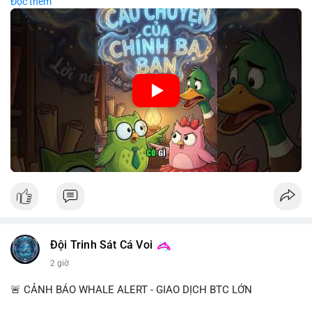
Đọc thêm
chiến lược đầu tư rõ ràng.
🎥 Xem video trực tiếp tại:
Nguồn: Cú Thông Thái
Đội Trinh Sát Cá Voi
2 giờ
🚨 CẢNH BÁO WHALE ALERT - GIAO DỊCH BTC LỚN