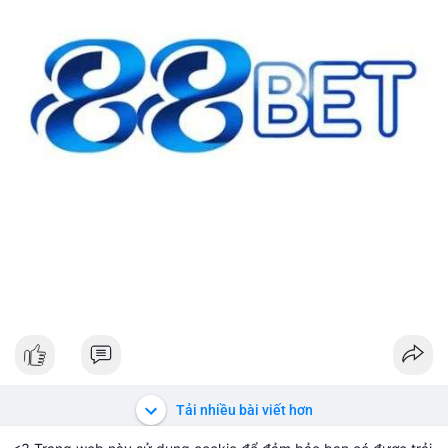
#42btc
#vilanh
#tichluydaihan
#btcmempool
#64831usd
Tải nhiều bài viết hơn