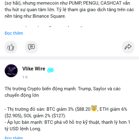
(sợ hãi), nhưng memecoin như PUMP, PENGU, CASHCAT vẫn
thu hút sự quan tâm lớn. Tỷ lệ tham gia giao dịch tăng trên các
nền tảng như Binance Square.
📈 XU HƯỚNG TÌM KIẾM & THẢO LUẬN: TUT, PUMP, PENGU,
Đọc thêm
CASHCAT, SUI, TAO xuất hiện nhiều trong tìm kiếm Việt Nam
và quốc tế. Chủ đề "tăng giá nhanh" và "bài toán mới" là chủ đề
hấp dẫn. Bàn tán về SPCX và SAGA cũng hấp dẫn.
💬 DÒNG CHẢY TIN TỨC & TRUYỀN THÔNG: Bàn tán về "long
SAGA", "short SPCX", và "đã ngồi ăn ở khách sạn 5*" (từ bài
Vlike Wire
đăng Binance Square). Tin tức về BIP-110 Bitcoin và SKR token
1 h
Solana tăng 250% FDV. Cập nhật về airdrop MMT và tích hợp
BNB Smart Chain.
Thị trường Crypto biến động mạnh: Trump, Saylor và các
chuyển động lớn
💡 NHẬN ĐỊNH & KHUYẾN NGHỊ: Tâm lý thị trường phân cực.
Sợ hãi do chỉ số thấp nhưng xu hướng memecoin và tin tức
- Thị trường đỏ sàn: BTC giảm 3% ($88.20
, ETH giảm 6%
tích cực (BTC ETF, SKR) tạo áp lực lên giá. Rủi ro từ các đề cày
($2.905), SOL giảm 2% ($127).
SPCX và SAGA vẫn cao. Cần theo dõi xu hướng "long" hoặc
- Áp lực bán mạnh: BTC phá vỡ hỗ trợ kỹ thuật, thanh lý hơn 1
"short" theo chiến lược cá nhân.
tỷ USD lệnh Long.
- Tin tức quan trọng: Trump Media dự kiến airdrop token cho
Đọc thêm