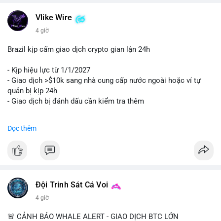
Vlike Wire
4 giờ
Brazil kịp cấm giao dịch crypto gian lận 24h
- Kịp hiệu lực từ 1/1/2027
- Giao dịch >$10k sang nhà cung cấp nước ngoài hoặc ví tự
quản bị kịp 24h
- Giao dịch bị đánh dấu cần kiểm tra thêm
#binancesquare
#cryptonews
#regulation
Đọc thêm
$btc $eth
#vlikevn
#titanbot
📰 Nguồn: Cointelegraph
Đội Trinh Sát Cá Voi
4 giờ
🚨 CẢNH BÁO WHALE ALERT - GIAO DỊCH BTC LỚN