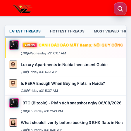
LATEST THREADS
HOTTEST THREADS
MOST VIEWED THRE
CẢNH BÁO BẢO MẬT &amp; NỘI QUY CỘNG ĐỒNG
VÀNG
0
Wednesday a31 6:07 AM
Luxury Apartments in Noida Investment Guide
0
Friday a31 6:13 AM
Is RERA Enough When Buying Flats in Noida?
0
Friday a31 5:37 AM
BTC (Bitcoin) - Phân tích snapshot ngày 06/08/2026
0
Thursday a31 2:43 PM
What should I verify before booking 3 BHK flats in Noida?
0
Thursday a31 8:01 AM