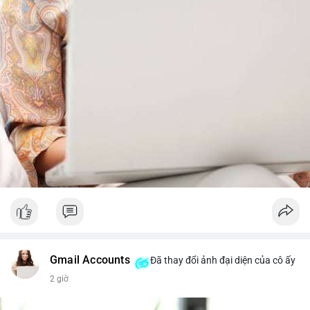
trước khi gia tăng vị thế.
Xem chi tiết các bài viết đầy đủ tại dòng thời gian của Vlike.vn!
#whalealertbtc
#feargreedindex
#bip110fork
#brazilcryptoregulation
#defitvl
Gmail Accounts
Đã thay đổi ảnh đại diện của cô ấy
2 giờ