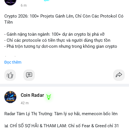
6 m
Crypto 2026: 100+ Projets Gánh Lên, Chỉ Còn Các Protokol Có
Tiền
- Gánh nặng toàn ngành: 100+ dự án crypto bị phá vỡ
- Chỉ các protocole có tiền thực và người dùng thực tồn
- Phá trộn tương tự dot-com nhưng trong không gian crypto
$btc $eth
Đọc thêm
#vlikevn
#titanbot
📰 Nguồn: CoinDesk
Coin Radar
42 m
Radar Tâm Lý Thị Trường: Tâm lý sợ hãi, memecoin bốc lên
📊 CHỈ SỐ SỢ HÃI & THAM LAM: Chỉ số Fear & Greed chỉ 31