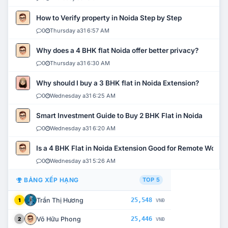
How to Verify property in Noida Step by Step
0
Thursday a31 6:57 AM
Why does a 4 BHK flat Noida offer better privacy?
0
Thursday a31 6:30 AM
Why should I buy a 3 BHK flat in Noida Extension?
0
Wednesday a31 6:25 AM
Smart Investment Guide to Buy 2 BHK Flat in Noida
0
Wednesday a31 6:20 AM
Is a 4 BHK Flat in Noida Extension Good for Remote Work?
0
Wednesday a31 5:26 AM
BẢNG XẾP HẠNG
TOP 5
Trần Thị Hương
25,548
1
VNĐ
Võ Hữu Phong
25,446
2
VNĐ