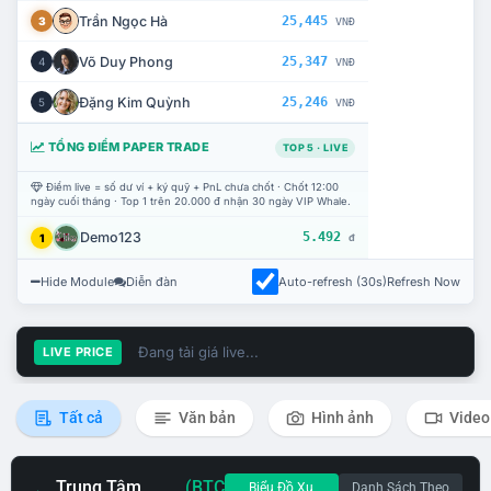
Trần Ngọc Hà
25,445
3
VNĐ
Võ Duy Phong
25,347
4
VNĐ
Đặng Kim Quỳnh
25,246
5
VNĐ
TỔNG ĐIỂM PAPER TRADE
TOP 5 · LIVE
Điểm live = số dư ví + ký quỹ + PnL chưa chốt · Chốt 12:00
ngày cuối tháng · Top 1 trên 20.000 đ nhận 30 ngày VIP Whale.
Demo123
5.492
1
đ
Hide Module
Diễn đàn
Auto-refresh (30s)
Refresh Now
Đang tải giá live...
LIVE PRICE
Tất cả
Văn bản
Hình ảnh
Video
Trung Tâm
(BTC
Biểu Đồ Xu
Danh Sách Theo