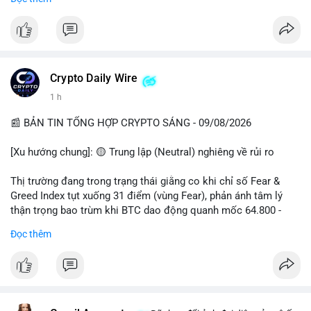
📊 Nguồn: Radar Tâm Lý Thị Trường
cổ đông vào tháng 2.
- Định chế tài chính: Delaware Life đưa BTC vào sản phẩm bảo
hiểm; Galaxy Digital lập quỹ đầu tư 100 triệu USD.
- Pháp lý: CEO Coinbase thúc đẩy khung pháp lý tại Davos; Bồ
Đào Nha chặn Polymarket.
Crypto Daily Wire
#binancesquare
#cryptonews
#btc
#eth
#sol
#xrp
1 h
$btc $eth $sol $xrp
📰 BẢN TIN TỔNG HỢP CRYPTO SÁNG - 09/08/2026
#vlikevn
#titanbot
[Xu hướng chung]: 🟡 Trung lập (Neutral) nghiêng về rủi ro
📰 Nguồn: Decrypt
Thị trường đang trong trạng thái giằng co khi chỉ số Fear &
Greed Index tụt xuống 31 điểm (vùng Fear), phản ánh tâm lý
thận trọng bao trùm khi BTC dao động quanh mốc 64.800 -
64.900 USD.
Đọc thêm
- Thị trường & Giá cả: Hoạt động cá voi diễn ra mạnh mẽ với 7
giao dịch BTC lớn được ghi nhận trong 24h qua, tổng trị giá
hơn 23,6 triệu USD. Đáng chú ý nhất là lệnh chuyển 90,94 BTC
(5,89 triệu USD) và 89,97 BTC (5,82 triệu USD), cho thấy các tổ