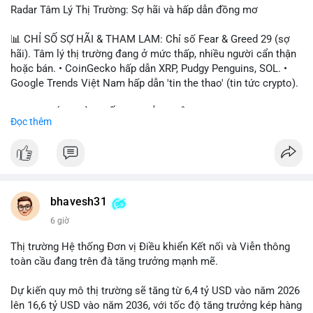
Radar Tâm Lý Thị Trường: Sợ hãi và hấp dẫn đồng mơ
📊 CHỈ SỐ SỢ HÃI & THAM LAM: Chỉ số Fear & Greed 29 (sợ
hãi). Tâm lý thị trường đang ở mức thấp, nhiều người cẩn thận
hoặc bán. • CoinGecko hấp dẫn XRP, Pudgy Penguins, SOL. •
Google Trends Việt Nam hấp dẫn 'tin the thao' (tin tức crypto).
📈 XU HƯỚNG TÌM KIẾM & THẢO LUẬN: • XRP, SOL, PENGU,
Đọc thêm
ONDO, CASHCAT. • Chủ đề 'tô thị ty na' (tỷ giá) và 'giao thông'
(giao thông tài chính). • Bàn tán Binance Square tập trung vào
BTC breakout và lệnh long/short.
💬 DÒNG CHẢY TIN TỨC & TRUYỀN THÔNG: • Trump khẳng
định crypto là 'vấn đề lớn' giúp giảm áp lực USD. • Binance hỗ
bhavesh31
trợ cổ phiếu Apple/IBM. • Bài đăng hấp dẫn về $HFT, $SKYAI,
6 giờ
$BICO. • Tin nhắn cảnh báo về hack North Korea (Bybit).
Thị trường Hệ thống Đơn vị Điều khiển Kết nối và Viễn thông
💡 NHẬN ĐỊNH & KHUYẾN NGHỊ: Tâm lý thị trường đang phân
toàn cầu đang trên đà tăng trưởng mạnh mẽ.
cực. Sợ hãi do chỉ số thấp, nhưng hấp dẫn từ xu hướng meme
coin (PENGU, CASHCAT) và tin cậy từ các dự án lớn (BTC,
Dự kiến quy mô thị trường sẽ tăng từ 6,4 tỷ USD vào năm 2026
SOL). Rủi ro tăng nếu không có thông tin rõ ràng về quy định.
lên 16,6 tỷ USD vào năm 2036, với tốc độ tăng trưởng kép hàng