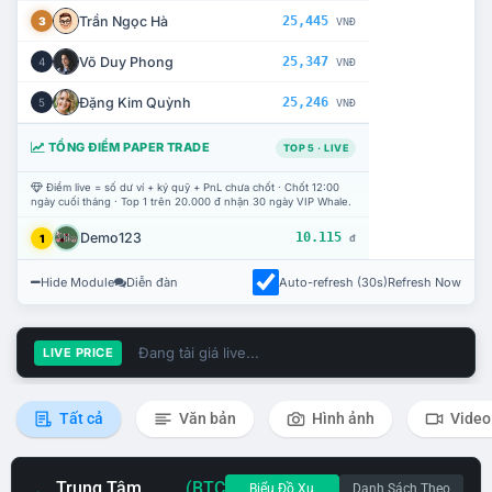
Trần Ngọc Hà
25,445
3
VNĐ
Võ Duy Phong
25,347
4
VNĐ
Đặng Kim Quỳnh
25,246
5
VNĐ
TỔNG ĐIỂM PAPER TRADE
TOP 5 · LIVE
Điểm live = số dư ví + ký quỹ + PnL chưa chốt · Chốt 12:00
ngày cuối tháng · Top 1 trên 20.000 đ nhận 30 ngày VIP Whale.
Demo123
10.115
1
đ
Hide Module
Diễn đàn
Auto-refresh (30s)
Refresh Now
Đang tải giá live...
LIVE PRICE
Tất cả
Văn bản
Hình ảnh
Video
Trung Tâm
(BTC
Biểu Đồ Xu
Danh Sách Theo