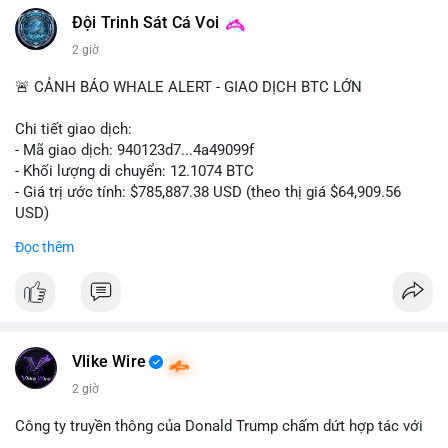
Đội Trinh Sát Cá Voi
2 giờ
🚨 CẢNH BÁO WHALE ALERT - GIAO DỊCH BTC LỚN
Chi tiết giao dịch:
- Mã giao dịch: 940123d7...4a49099f
- Khối lượng di chuyển: 12.1074 BTC
- Giá trị ước tính: $785,887.38 USD (theo thị giá $64,909.56
USD)
- Thời gian: 22:17:40 2026-08-07 UTC
Đọc thêm
Nhận định phân tích hành vi của Cá voi dựa trên giao dịch này:
Khối lượng 12.1 BTC tương đương gần 786 nghìn USD được di
chuyển trong một giao dịch chưa xác nhận duy nhất. Mức giá
$64,909.56 đang nằm gần vùng kháng cự tâm lý quan trọng.
Động thái này có thể là bước chuẩn bị thanh khoản để bán ra,
Vlike Wire
hoặc tái phân bổ tài sản giữa các ví nóng nhằm tối ưu phí giao
2 giờ
dịch. Việc di chuyển một phần nhỏ trong tổng nắm giữ cho
thấy cá voi đang thăm dò thanh khoản thị trường trước khi có
Công ty truyền thông của Donald Trump chấm dứt hợp tác với
hành động lớn hơn.