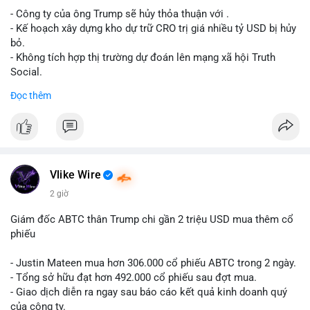
- Công ty của ông Trump sẽ hủy thỏa thuận với .
Lời khuyên cho nhà đầu tư nhỏ lẻ: Theo dõi xác nhận giao dịch
- Kế hoạch xây dựng kho dự trữ CRO trị giá nhiều tỷ USD bị hủy
và dòng tiền tiếp theo từ ví nguồn. Khối lượng này chưa đủ tạo
bỏ.
áp lực bán mạnh, nhưng nếu xuất hiện thêm 2-3 giao dịch
- Không tích hợp thị trường dự đoán lên mạng xã hội Truth
tương tự trong 24 giờ tới, khả năng cao là sóng điều chỉnh
Social.
ngắn hạn. Giữ tỷ trọng danh mục hợp lý, tránh FOMO mua đuổi
Đọc thêm
ở vùng giá hiện tại.
#binancesquare
#cryptonews
#cro
#trump
#truthsocial
#12dot1btc
#786kusd
#dichuyenvinuong
#khangcu64900
$cro
#mempoolbtc
#vlikevn
#titanbot
Vlike Wire
📰 Nguồn: Cointelegraph
2 giờ
Giám đốc ABTC thân Trump chi gần 2 triệu USD mua thêm cổ
phiếu
- Justin Mateen mua hơn 306.000 cổ phiếu ABTC trong 2 ngày.
- Tổng sở hữu đạt hơn 492.000 cổ phiếu sau đợt mua.
- Giao dịch diễn ra ngay sau báo cáo kết quả kinh doanh quý
của công ty.