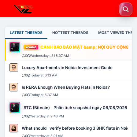
LATEST THREADS
HOTTEST THREADS
MOST VIEWED THRE
CẢNH BÁO BẢO MẬT &amp; NỘI QUY CỘNG ĐỒNG
VÀNG
0
Wednesday a31 6:07 AM
Luxury Apartments in Noida Investment Guide
0
Today at 6:13 AM
Is RERA Enough When Buying Flats in Noida?
0
Today at 5:37 AM
BTC (Bitcoin) - Phân tích snapshot ngày 06/08/2026
0
Yesterday at 2:43 PM
What should I verify before booking 3 BHK flats in Noida?
0
Yesterday at 8:01 AM