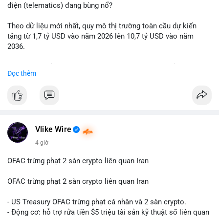
động thái chốt lời; ngược lại, nếu vào ví mới không hoạt động,
điện (telematics) đang bùng nổ?
đó là tín hiệu gom hàng chiến lược.
Theo dữ liệu mới nhất, quy mô thị trường toàn cầu dự kiến
Lời khuyên: Nhà đầu tư nhỏ lẻ nên quan sát thêm 2-4 giờ sau
tăng từ 1,7 tỷ USD vào năm 2026 lên 10,7 tỷ USD vào năm
khi giao dịch được xác nhận, tránh hành động theo cảm xúc.
2036.
Xác minh địa chỉ ví đích trước khi đưa ra quyết định vào lệnh,
ưu tiên quản trị rủi ro trong giai đoạn biến động mạnh.
Mức tăng trưởng này tương ứng với tốc độ tăng trưởng kép
Đọc thêm
hàng năm (CAGR) ấn tượng lên tới 20,2%.
#99dot6btc
#capvoichuyentien
#vilanhtichluy
#aplucban
#btcmempool65k
Điều gì đang thúc đẩy sự tăng trưởng vượt bậc này? Hãy cùng
theo dõi các phân tích chuyên sâu về xu hướng công nghệ và
nhu cầu thị trường trong thời gian tới.
Vlike Wire
4 giờ
OFAC trừng phạt 2 sàn crypto liên quan Iran
OFAC trừng phạt 2 sàn crypto liên quan Iran
- US Treasury OFAC trừng phạt cá nhân và 2 sàn crypto.
- Động cơ: hỗ trợ rửa tiền $5 triệu tài sản kỹ thuật số liên quan