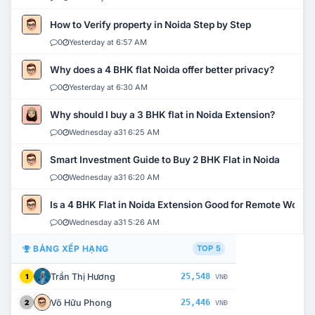
How to Verify property in Noida Step by Step
0
Yesterday at 6:57 AM
Why does a 4 BHK flat Noida offer better privacy?
0
Yesterday at 6:30 AM
Why should I buy a 3 BHK flat in Noida Extension?
0
Wednesday a31 6:25 AM
Smart Investment Guide to Buy 2 BHK Flat in Noida
0
Wednesday a31 6:20 AM
Is a 4 BHK Flat in Noida Extension Good for Remote Work?
0
Wednesday a31 5:26 AM
BẢNG XẾP HẠNG
TOP 5
Trần Thị Hương
25,548
1
VNĐ
Võ Hữu Phong
25,446
2
VNĐ