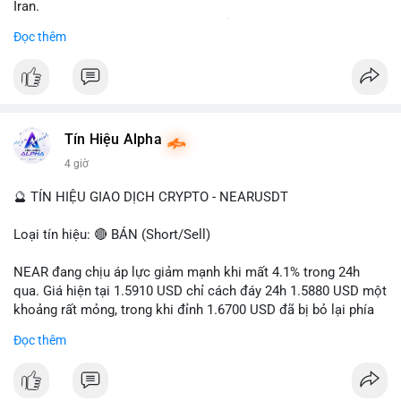
Iran.
- Các sàn bị cấm hoạt động, tài khoản bị khóa.
Đọc thêm
- Tác động: rủi ro cho thị trường crypto, tăng áp lực pháp lý.
#binancesquare
#cryptonews
#ofac
#ussanctions
#iran
$btc $eth
Tín Hiệu Alpha
#vlikevn
#titanbot
4 giờ
📰 Nguồn: Cointelegraph
🔮 TÍN HIỆU GIAO DỊCH CRYPTO - NEARUSDT
Loại tín hiệu: 🔴 BÁN (Short/Sell)
NEAR đang chịu áp lực giảm mạnh khi mất 4.1% trong 24h
qua. Giá hiện tại 1.5910 USD chỉ cách đáy 24h 1.5880 USD một
khoảng rất mỏng, trong khi đỉnh 1.6700 USD đã bị bỏ lại phía
sau. Biên độ dao động ngày đạt 4.9%, cho thấy phe bán đang
Đọc thêm
kiểm soát hoàn toàn. Khối lượng giao dịch 10.29 triệu NEAR
không đủ lớn để tạo lực đỡ, xác nhận xu hướng đi xuống đang
tiếp diễn.