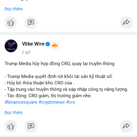
Đọc thêm
#abtc
#cryptonews
#stockmarket
#trump
$btc $eth
#vlikevn
#titanbot
Vlike Wire
📰 Nguồn: CoinDesk
2 giờ
Trump Media hủy hợp đồng CRO, quay lại truyền thông
- Trump Media quyết định rút khỏi tài sản kỹ thuật số.
- Hủy bỏ thỏa thuận kho CRO của .
- Tập trung vào truyền thông và sáp nhập công ty năng lượng.
- Tác động: CRO giảm, thị trường giảm nhẹ.
#binancesquare
#cryptonews
#cro
Đọc thêm
$cro
#vlikevn
#titanbot