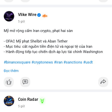
Vlike Wire
5 giờ
Mỹ mở rộng cấm Iran crypto, phạt hai sàn
- OFAC Mỹ phạt Shelbit và Aban Tether
- Mục tiêu: cắt nguồn tiền điện tử và ngoại tệ của Iran
- Hành động tiếp tục chiến dịch áp lực tài chính Washington
#binancesquare
#cryptonews
#iran
#sanctions
#usdt
Đọc thêm
$usdt
#vlikevn
#titanbot
📰 Nguồn: CoinDesk
Coin Radar
5 giờ