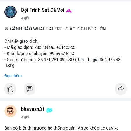
📰 Nguồn: CoinDesk
Đội Trinh Sát Cá Voi
4 giờ
🚨 CẢNH BÁO WHALE ALERT - GIAO DỊCH BTC LỚN
Chi tiết giao dịch:
- Mã giao dịch: 28c304ca...e01cc3c5
- Khối lượng di chuyển: 99.5957 BTC
- Giá trị ước tính: $6,471,281.09 USD (theo thị giá $64,975.48
USD)
- Thời gian: 20:19:36 2026-08-07 UTC
Đọc thêm
Nhận định phân tích: Khối lượng 99.6 BTC chưa xác nhận, trị
giá hơn 6.47 triệu USD, cho thấy dấu hiệu chuyển tiền quy mô
lớn. Với mức giá BTC quanh vùng 65K USD, hành vi này thường
gặp ở hai kịch bản: cá voi nạp lên sàn giao dịch để chuẩn bị
thanh khoản hoặc bán, hoặc chuyển sang ví lạnh nhằm tích lũy
bhavesh31
dài hạn. Việc giao dịch chưa được xác nhận tạo tâm lý thận
4 giờ
trọng, giới đầu tư theo dõi sát dòng tiền này để đánh giá áp lực
cung ngắn hạn. Nếu BTC vào ví nóng sàn, khả năng cao là
Bạn có biết thị trường hệ thống quản lý sức khỏe ắc quy xe