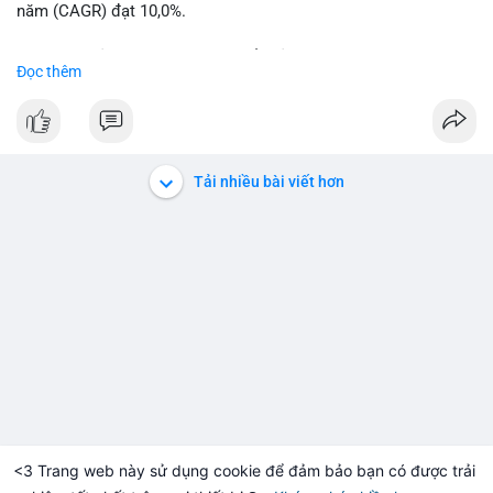
năm (CAGR) đạt 10,0%.
📊 Nguồn: Radar Tâm Lý Thị Trường
Sự tăng trưởng này được thúc đẩy bởi nhu cầu ngày càng cao
Đọc thêm
trong các lĩnh vực ô tô, logistics và thiết bị thông minh.
Doanh nghiệp cần theo dõi xu hướng này để nắm bắt cơ hội
đầu tư và phát triển giải pháp kết nối tiên tiến.
Tải nhiều bài viết hơn
<3 Trang web này sử dụng cookie để đảm bảo bạn có được trải