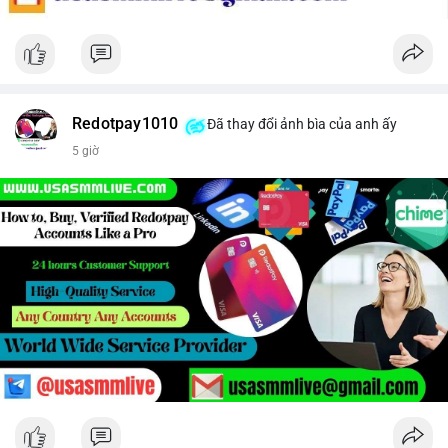
Redotpay1010
Đã thay đổi ảnh bìa của anh ấy
5 giờ