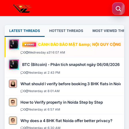
LATEST THREADS
HOTTEST THREADS
MOST VIEWED THRE
CẢNH BÁO BẢO MẬT &amp; NỘI QUY CỘNG ĐỒNG
VÀNG
0
Wednesday a31 6:07 AM
BTC (Bitcoin) - Phân tích snapshot ngày 06/08/2026
0
Yesterday at 2:43 PM
What should I verify before booking 3 BHK flats in Noida?
0
Yesterday at 8:01 AM
How to Verify property in Noida Step by Step
0
Yesterday at 6:57 AM
Why does a 4 BHK flat Noida offer better privacy?
0
Yesterday at 6:30 AM