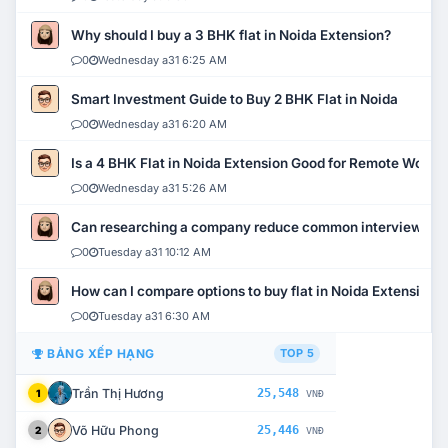
Why should I buy a 3 BHK flat in Noida Extension?
0
Wednesday a31 6:25 AM
Smart Investment Guide to Buy 2 BHK Flat in Noida
0
Wednesday a31 6:20 AM
Is a 4 BHK Flat in Noida Extension Good for Remote Work?
0
Wednesday a31 5:26 AM
Can researching a company reduce common interview mi
0
Tuesday a31 10:12 AM
How can I compare options to buy flat in Noida Extension?
0
Tuesday a31 6:30 AM
BẢNG XẾP HẠNG
TOP 5
Trần Thị Hương
25,548
1
VNĐ
Võ Hữu Phong
25,446
2
VNĐ