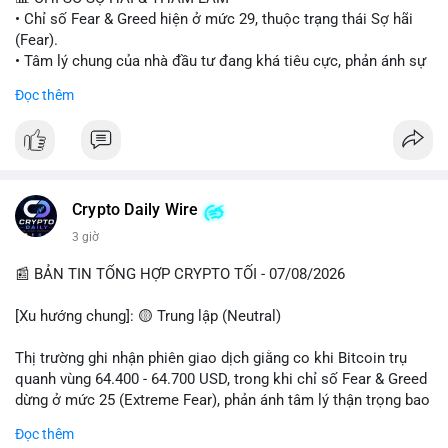
• Chỉ số Fear & Greed hiện ở mức 29, thuộc trạng thái Sợ hãi
#vlikevn
#titanbot
(Fear).
• Tâm lý chung của nhà đầu tư đang khá tiêu cực, phản ánh sự
📰 Nguồn: Cointelegraph
thận trọng cao độ trước các biến động thị trường.
Đọc thêm
📈 XU HƯỚNG TÌM KIẾM & THẢO LUẬN
• CoinGecko Trending: Plume (PLUME), Cash Cat (CASHCAT),
Biconomy (BICO), Hashflow (HFT), Ondo (ONDO), StonkBroker
(STONKBROKER), (PUMP).
• LunarCrush Trending: Ethereum, Solana, Dogecoin, Polkadot,
Crypto Daily Wire
Chainlink.
3 giờ
• Google Trends Việt Nam: Các chủ đề về bóng đá (Man Utd,
Viettel) và các từ khóa đời sống khác đang chiếm ưu thế.
📰 BẢN TIN TỔNG HỢP CRYPTO TỐI - 07/08/2026
💬 DÒNG CHẢY TIN TỨC & TRUYỀN THÔNG
[Xu hướng chung]: 🟡 Trung lập (Neutral)
• Tin tức pháp lý: Tòa phúc thẩm Hoa Kỳ giữ nguyên bản án 25
năm tù đối với Sam Bankman-Fried (FTX).
Thị trường ghi nhận phiên giao dịch giằng co khi Bitcoin trụ
• Tin tức vĩ mô: Cảnh báo về tình trạng stagflation (lạm phát
quanh vùng 64.400 - 64.700 USD, trong khi chỉ số Fear & Greed
đình trệ) từ dữ liệu PMI của Mỹ; thu nhập của người Mỹ đang
dừng ở mức 25 (Extreme Fear), phản ánh tâm lý thận trọng bao
chịu áp lực lớn.
trùm giới đầu tư.
Đọc thêm
• Tin tức Binance: Binance chuẩn bị nâng cấp dịch vụ giao dịch