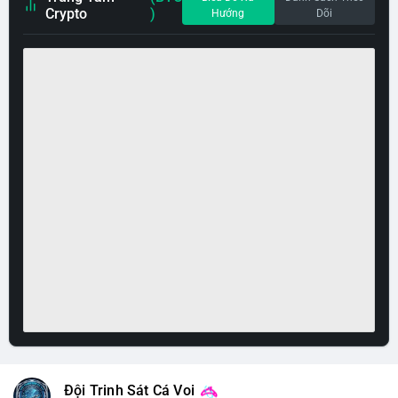
Crypto
)
Hướng
Dõi
Đội Trinh Sát Cá Voi