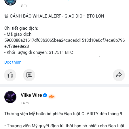
3 m
🚨 CẢNH BÁO WHALE ALERT - GIAO DỊCH BTC LỚN
Chi tiết giao dịch:
- Mã giao dịch:
5960388a21617df63b3065bea24cacedd1513d10e0cf7ece8b796
e7f78ee8e28
- Khối lượng di chuyển: 31.7511 BTC
- Giá trị ước tính: $2,042,300.50 USD (theo thị giá $64,322.12
Đọc thêm
USD)
- Thời gian: 03:19:19 2
Vlike Wire
14 m
Thượng viện Mỹ hoãn bỏ phiếu Đạo luật CLARITY đến tháng 9
• Thượng viện Mỹ quyết định lùi thời hạn bỏ phiếu cho Đạo luật