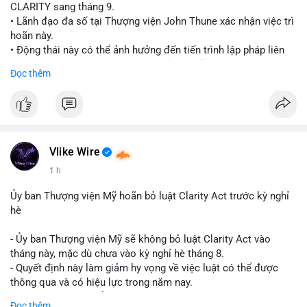
CLARITY sang tháng 9.
• Lãnh đạo đa số tại Thượng viện John Thune xác nhận việc trì
hoãn này.
• Động thái này có thể ảnh hưởng đến tiến trình lập pháp liên
quan đến khung pháp lý tiền điện tử tại Mỹ.
Đọc thêm
$btc $eth
#vlikevn
#titanbot
📰 Nguồn: Cointelegraph
Vlike Wire
1 h
Ủy ban Thượng viện Mỹ hoãn bỏ luật Clarity Act trước kỳ nghỉ
hè
- Ủy ban Thượng viện Mỹ sẽ không bỏ luật Clarity Act vào
tháng này, mặc dù chưa vào kỳ nghỉ hè tháng 8.
- Quyết định này làm giảm hy vọng về việc luật có thể được
thông qua và có hiệu lực trong năm nay.
- Luật Clarity Act nhằm cung cấp quy định rõ ràng hơn về danh
Đọc thêm