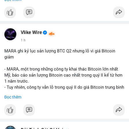
mục chứng chỉ cho tài sản số tại Mỹ.
- Sự trì hoãn có thể ảnh hưởng đến sự tin tưởng của nhà đầu tư
và phát triển thị trường crypto tại Mỹ.
$btc $eth
Vlike Wire
#vlikevn
#titanbot
1 h
📰 Nguồn: CoinDesk
MARA ghi kỷ lục sản lượng BTC Q2 nhưng lỗ vì giá Bitcoin
giảm
- MARA, một trong những công ty khai thác Bitcoin lớn nhất
Mỹ, báo cáo sản lượng Bitcoin cao nhất trong quý II kể từ hơn
1 năm trước.
- Tuy nhiên, công ty vẫn lỗ trong quý II do giá Bitcoin trung bình
giảm 28% so với cùng kỳ năm trước.
Đọc thêm
- Sự tăng sản lượng không đủ bù đắp cho sự suy giảm giá trị
của Bitcoin, ảnh hưởng trực tiếp đến doanh thu và lợi nhuận.
$btc
#btc