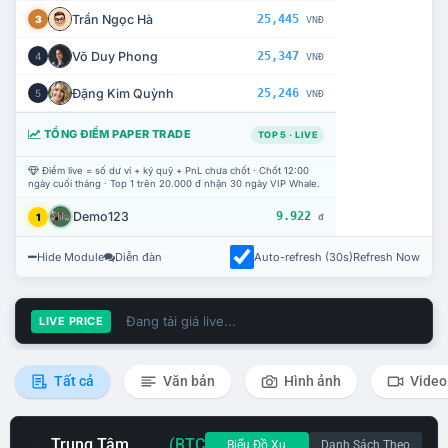
Trần Ngọc Hà
25,445
3
VNĐ
Võ Duy Phong
25,347
4
VNĐ
Đặng Kim Quỳnh
25,246
5
VNĐ
TỔNG ĐIỂM PAPER TRADE
TOP 5 · LIVE
Điểm live = số dư ví + ký quỹ + PnL chưa chốt · Chốt 12:00
ngày cuối tháng · Top 1 trên 20.000 đ nhận 30 ngày VIP Whale.
Demo123
9.922
1
đ
Hide Module
Diễn đàn
Auto-refresh (30s)
Refresh Now
Đang tải giá live...
LIVE PRICE
Tất cả
Văn bản
Hình ảnh
Video
Trung Tâm
(BTC
Biểu Đồ Xu
Danh Sách Theo