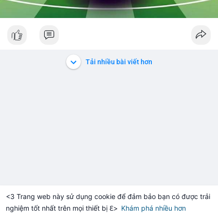
Tải nhiều bài viết hơn
<3 Trang web này sử dụng cookie để đảm bảo bạn có được trải
nghiệm tốt nhất trên mọi thiết bị ℇ>
Khám phá nhiều hơn
Solana
BNB
$1,899.60
$72.61
+0.11%
SOL
-1.24%
BN