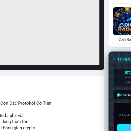
Coin R
⚡ TITA
BTC
----
--%
SYSTEM:
ỉ Còn Các Protokol Có Tiền
to bị phá vỡ
Trợ lý A
i dùng thực tồn
 không gian crypto