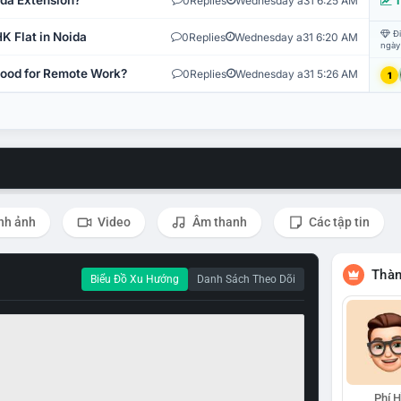
ida Extension?
0
Replies
Wednesday a31 6:25 AM
T
Đi
K Flat in Noida
0
Replies
Wednesday a31 6:20 AM
ngày
 Good for Remote Work?
0
Replies
Wednesday a31 5:26 AM
1
nh ảnh
Video
Âm thanh
Các tập tin
Thàn
Biểu Đồ Xu Hướng
Danh Sách Theo Dõi
Phí 