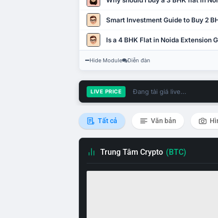
Why should I buy a 3 BHK flat in No
Smart Investment Guide to Buy 2 BH
Is a 4 BHK Flat in Noida Extension
Hide Module
Diễn đàn
Đang tải giá live...
LIVE PRICE
Tất cả
Văn bản
Hì
Trung Tâm Crypto
(BTC)