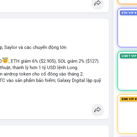
 Bàn tán về "long SAGA", "short SPCX", và "đã
ance Square). Tin tức về BIP-110 Bitcoin và SKR
ETH VIP #
ề airdrop MMT và tích hợp BNB Smart Chain.
ị trường phân cực. Sợ hãi do chỉ số thấp nhưng
TC ETF, SKR) tạo áp lực lên giá. Rủi ro từ các đề
xu hướng "long" hoặc "short" theo chiến lược cá
p, Saylor và các chuyển động lớn
USDT VIP
0
, ETH giảm 6% ($2.905), SOL giảm 2% ($127).
thuật, thanh lý hơn 1 tỷ USD lệnh Long.
ến airdrop token cho cổ đông vào tháng 2.
BTC vào sản phẩm bảo hiểm; Galaxy Digital lập quỹ
pháp lý tại Davos; Bồ Đào Nha chặn Polymarket.
BNB VIP 
#sol
#xrp