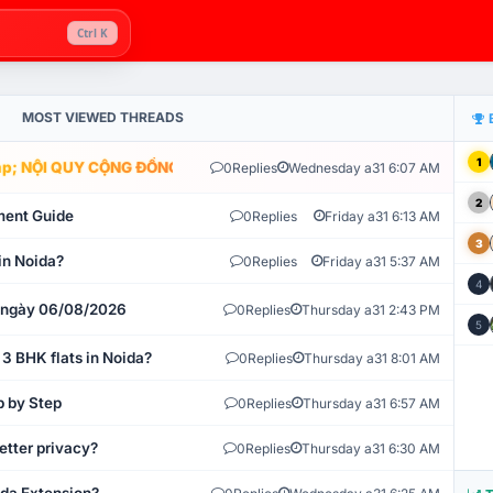
Ctrl K
MOST VIEWED THREADS
1
; NỘI QUY CỘNG ĐỒNG VLIKE.VN: HỆ THỐNG GIÁM SÁT TỰ ĐỘNG V
0
Replies
Wednesday a31 6:07 AM
2
ment Guide
0
Replies
Friday a31 6:13 AM
3
in Noida?
0
Replies
Friday a31 5:37 AM
4
t ngày 06/08/2026
0
Replies
Thursday a31 2:43 PM
5
 3 BHK flats in Noida?
0
Replies
Thursday a31 8:01 AM
p by Step
0
Replies
Thursday a31 6:57 AM
etter privacy?
0
Replies
Thursday a31 6:30 AM