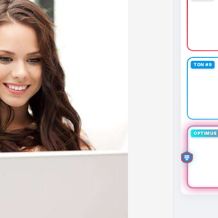
 định mới có hiệu lực từ 1/1/2027, yêu cầu tạm dừng
0.000 USD chuyển sang nhà cung cấp nước ngoài
n khai thác thành công 2 block rồi dừng do thiếu
éo dài nhiều giờ.
g trong giai đoạn tích lũy với tâm lý sợ hãi chiếm
TON #9
ung quản trị rủi ro và chờ đợi tín hiệu rõ ràng hơn
g 4 với 1 tỷ USD) trước khi gia tăng vị thế.
thời gian của Vlike.vn!
fork
#brazilcryptoregulation
#defitvl
OPTIMUS 