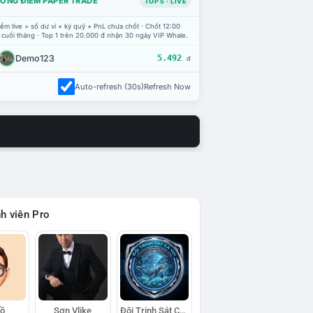
ỔNG ĐIỂM PAPER TRADE
TOP 5 · LIVE
ểm live = số dư ví + ký quỹ + PnL chưa chốt · Chốt 12:00
 cuối tháng · Top 1 trên 20.000 đ nhận 30 ngày VIP Whale.
Demo123
5.492
đ
Auto-refresh (30s)
Refresh Now
h viên Pro
Hồ
Sơn Vlike
Đội Trinh Sát Cá Voi