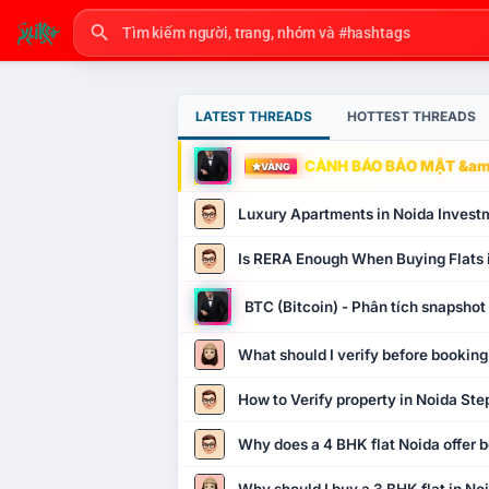
LATEST THREADS
HOTTEST THREADS
CẢNH BÁO BẢO MẬT &amp
VÀNG
Luxury Apartments in Noida Invest
Is RERA Enough When Buying Flats 
BTC (Bitcoin) - Phân tích snapsho
What should I verify before booking
How to Verify property in Noida Ste
Why does a 4 BHK flat Noida offer b