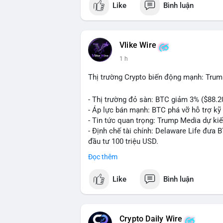
Like
Bình luận
💬 DÒNG CHẢY TIN TỨC & TRUYỀN THÔNG:
ngồi ăn ở khách sạn 5*" (từ bài đăng Bin
token Solana tăng 250% FDV. Cập nhật v
Vlike Wire
💡 NHẬN ĐỊNH & KHUYẾN NGHỊ: Tâm lý th
1 h
xu hướng memecoin và tin tức tích cực (B
cày SPCX và SAGA vẫn cao. Cần theo dõi 
Thị trường Crypto biến động mạnh: Trum
nhân.
- Thị trường đỏ sàn: BTC giảm 3% ($88.2
📊 Nguồn: Radar Tâm Lý Thị Trường
- Áp lực bán mạnh: BTC phá vỡ hỗ trợ kỹ 
- Tin tức quan trọng: Trump Media dự ki
- Định chế tài chính: Delaware Life đưa 
đầu tư 100 triệu USD.
- Pháp lý: CEO Coinbase thúc đẩy khung 
Đọc thêm
#binancesquare
#cryptonews
#btc
#eth
Like
Bình luận
$btc $eth $sol $xrp
#vlikevn
#titanbot
Crypto Daily Wire