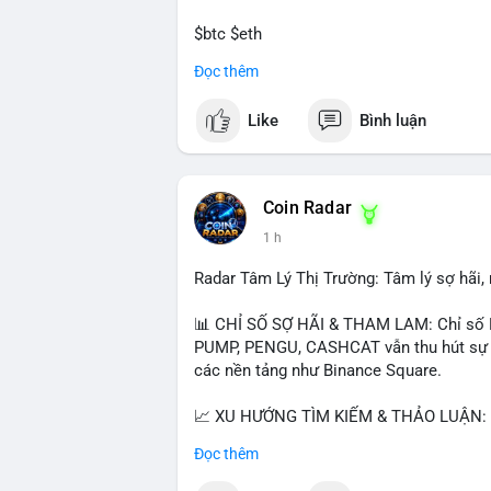
$btc $eth
Đọc thêm
#vlikevn
#titanbot
Like
Bình luận
📰 Nguồn: CoinDesk
Coin Radar
1 h
Radar Tâm Lý Thị Trường: Tâm lý sợ hãi
📊 CHỈ SỐ SỢ HÃI & THAM LAM: Chỉ số F
PUMP, PENGU, CASHCAT vẫn thu hút sự qu
các nền tảng như Binance Square.
📈 XU HƯỚNG TÌM KIẾM & THẢO LUẬN: T
nhiều trong tìm kiếm Việt Nam và quốc tế
Đọc thêm
đề hấp dẫn. Bàn tán về SPCX và SAGA cũ