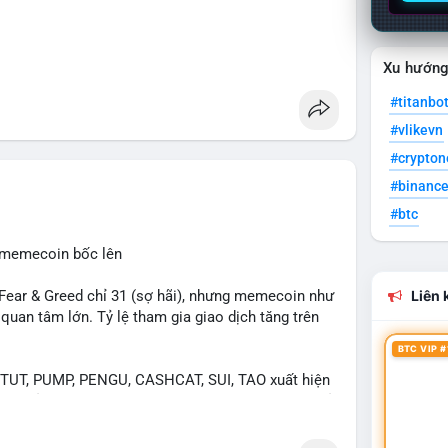
Xu hướn
#titanbo
#vlikevn
#crypto
#binanc
#btc
, memecoin bốc lên
ear & Greed chỉ 31 (sợ hãi), nhưng memecoin như
Liên k
an tâm lớn. Tỷ lệ tham gia giao dịch tăng trên
BTC VIP #
UT, PUMP, PENGU, CASHCAT, SUI, TAO xuất hiện
. Chủ đề "tăng giá nhanh" và "bài toán mới" là chủ
ng hấp dẫn.