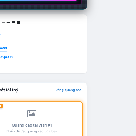
g ▁ ▂ ▃ ▄
t
news
esquare
ết tài trợ
Đăng quảng cáo
1
Quảng cáo tại vị trí #1
Nhấn để đặt quảng cáo của bạn