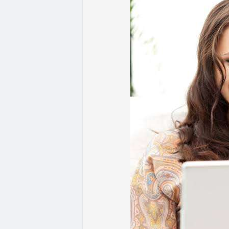
- Quy định & Pháp lý: Brazil công bố quy
24h đối với các giao dịch crypto trên 1
hoặc ví tự quản. Fork BIP-110 của Bitcoi
hashpower, khoảng cách giữa các block k
Lời khuyên từ chuyên gia: Thị trường đan
ưu thế. Nhà đầu tư nên tránh FOMO, tập tr
từ dòng vốn ETF (tuần tốt nhất kể từ thán
Xem chi tiết các bài viết đầy đủ tại dòng 
#whalealertbtc
#feargreedindex
#bip110