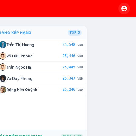
BẢNG XẾP HẠNG
TOP 5
Trần Thị Hương
25,548
VNĐ
À CHẾ TÀI XỬ LÝ VI PHẠM
Võ Hữu Phong
25,446
VNĐ
Trần Ngọc Hà
25,445
VNĐ
Võ Duy Phong
25,347
VNĐ
Đặng Kim Quỳnh
25,246
VNĐ