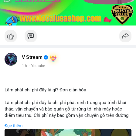
V Stream
1 h
·
Youtube
Lâm phát chi phí đẩy là gì? Đơn giản hóa
Lâm phát chi phí đẩy là chi phí phát sinh trong quá trình khai
thác, vận chuyển và bảo quản gỗ từ rừng tới nhà máy hoặc
điểm tiêu thụ. Chi phí này bao gồm vận chuyển gỗ trên đường
bộ, đường thủy hoặc đường ray, phụ thuộc vào khoảng cách và
Đọc thêm
điều kiện địa hình. Việc hiểu rõ chi phí đẩy giúp doanh nghiệp
lâm nghiệp tối ưu hoá chuỗi cung ứng và kiểm soát lợi nhuận.