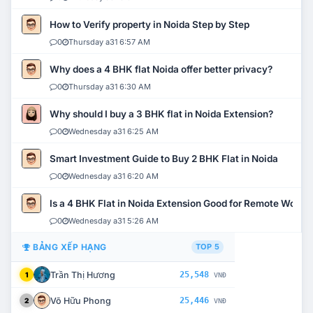
How to Verify property in Noida Step by Step
0
Thursday a31 6:57 AM
Why does a 4 BHK flat Noida offer better privacy?
0
Thursday a31 6:30 AM
Why should I buy a 3 BHK flat in Noida Extension?
0
Wednesday a31 6:25 AM
Smart Investment Guide to Buy 2 BHK Flat in Noida
0
Wednesday a31 6:20 AM
Is a 4 BHK Flat in Noida Extension Good for Remote Work?
0
Wednesday a31 5:26 AM
BẢNG XẾP HẠNG
TOP 5
Trần Thị Hương
25,548
1
VNĐ
Võ Hữu Phong
25,446
2
VNĐ