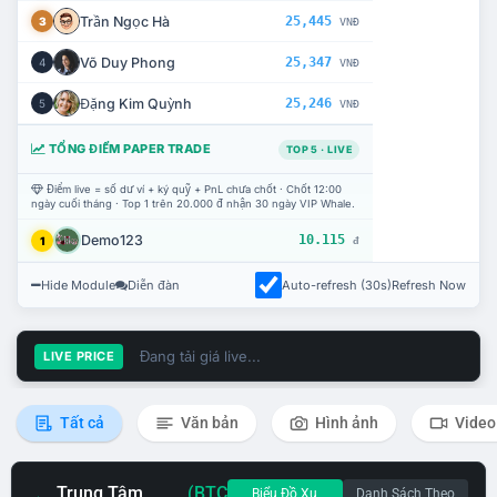
Trần Ngọc Hà
25,445
3
VNĐ
Võ Duy Phong
25,347
4
VNĐ
Đặng Kim Quỳnh
25,246
5
VNĐ
TỔNG ĐIỂM PAPER TRADE
TOP 5 · LIVE
Điểm live = số dư ví + ký quỹ + PnL chưa chốt · Chốt 12:00
ngày cuối tháng · Top 1 trên 20.000 đ nhận 30 ngày VIP Whale.
Demo123
10.115
1
đ
Hide Module
Diễn đàn
Auto-refresh (30s)
Refresh Now
Đang tải giá live...
LIVE PRICE
Tất cả
Văn bản
Hình ảnh
Video
Trung Tâm
(BTC
Biểu Đồ Xu
Danh Sách Theo