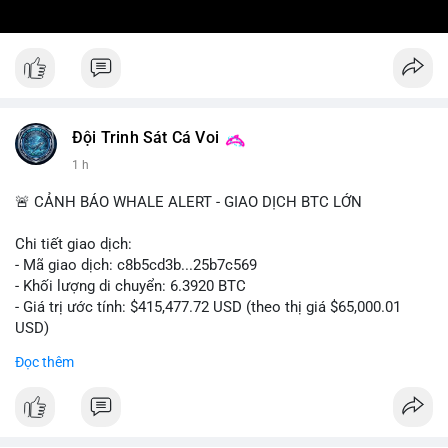
Đội Trinh Sát Cá Voi
1 h
🚨 CẢNH BÁO WHALE ALERT - GIAO DỊCH BTC LỚN
Chi tiết giao dịch:
- Mã giao dịch: c8b5cd3b...25b7c569
- Khối lượng di chuyển: 6.3920 BTC
- Giá trị ước tính: $415,477.72 USD (theo thị giá $65,000.01
USD)
- Thời gian: 11:19:49 2026-08-08 UTC
Đọc thêm
Nhận định phân tích: Giao dịch 6.3920 BTC trị giá hơn 415
nghìn USD được xác nhận trong mempool, mức chuyển động
trung bình lớn, chưa đủ tạo áp lực bán trực tiếp nhưng phản