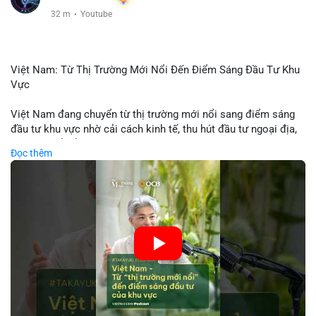
32 m
·
Youtube
Việt Nam: Từ Thị Trường Mới Nổi Đến Điểm Sáng Đầu Tư Khu
Vực
Việt Nam đang chuyển từ thị trường mới nổi sang điểm sáng
đầu tư khu vực nhờ cải cách kinh tế, thu hút đầu tư ngoại địa,
và phát triển ẩm thực, du lịch. Biến động thị trường này tạo cơ
Đọc thêm
hội cho nhà đầu tư lặp lại mô hình thành công của các quốc
gia đang phát triển. Nền tảng crypto tại Việt Nam cũng tăng
trưởng nhờ chính sách ổn định và sự quan tâm từ nhà đầu tư
toàn cầu.
🎥 Xem video trực tiếp tại:
Nguồn: VIETSUCCESS