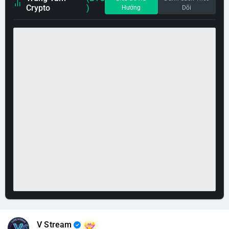
Crypto
)
Hướng
Dõi
V Stream