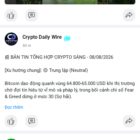
Crypto Daily Wire
40 m
📰 BẢN TIN TỔNG HỢP CRYPTO SÁNG - 08/08/2026
[Xu hướng chung]: 🟡 Trung lập (Neutral)
Bitcoin dao động quanh vùng 64.800-65.000 USD khi thị trường
chờ đợi tín hiệu từ vĩ mô và pháp lý, trong bối cảnh chỉ số Fear
& Greed dừng ở mức 30 (Sợ hãi).
Đọc thêm
- Thị trường & Giá cả: Chuỗi giao dịch cá voi BTC diễn ra dày
đặc, đáng chú ý nhất là lệnh chuyển 289,92 BTC trị giá 18,83
triệu USD lúc 08:19 UTC và 61,37 BTC (gần 4 triệu USD) lúc
06:19 UTC. Các lệnh này chủ yếu là tái phân bổ tài sản, chưa
tạo áp lực bán trực tiếp lên sàn.