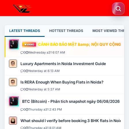
LATEST THREADS
HOTTEST THREADS
MOST VIEWED THRE
CẢNH BÁO BẢO MẬT &amp; NỘI QUY CỘNG ĐỒN
VÀNG
0
Wednesday a31 6:07 AM
Luxury Apartments in Noida Investment Guide
0
Yesterday at 6:13 AM
Is RERA Enough When Buying Flats in Noida?
0
Yesterday at 5:37 AM
BTC (Bitcoin) - Phân tích snapshot ngày 06/08/2026
0
Thursday a31 2:43 PM
What should I verify before booking 3 BHK flats in Noida?
0
Thursday a31 8:01 AM