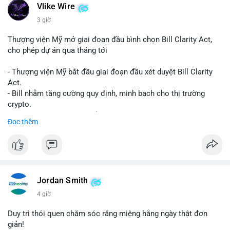
Vlike Wire
3 giờ
Thượng viện Mỹ mở giai đoạn đầu bình chọn Bill Clarity Act,
cho phép dự án qua tháng tới
- Thượng viện Mỹ bắt đầu giai đoạn đầu xét duyệt Bill Clarity
Act.
- Bill nhằm tăng cường quy định, minh bạch cho thị trường
crypto.
- Đạt 60 phiếu cần thiết để tiến tới tháng tới.
Đọc thêm
- Bill có thể ảnh hưởng pháp lý, hoạt động của các đồng tiền kỹ
thuật số.
#binancesquare
#cryptonews
#regulation
#ussenate
#clarityact
Jordan Smith
$btc $eth
4 giờ
#vlikevn
#titanbot
Duy trì thói quen chăm sóc răng miệng hằng ngày thật đơn
giản!