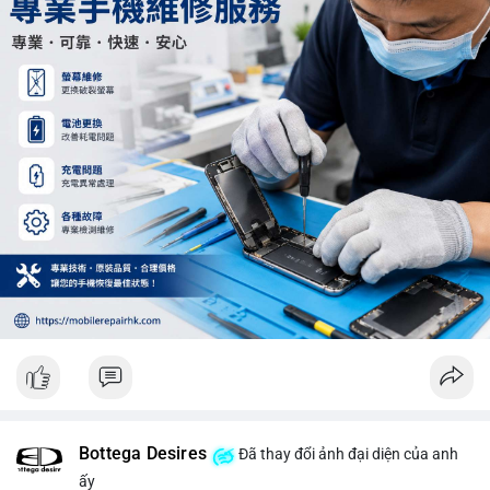
Khối lượng 12.29 BTC chưa đủ tạo áp lực bán lớn, không cần
hoảng loạn. Theo dõi sát dòng tiền đổ vào sàn giao dịch tập
trung trong 24 giờ tới.
#12dot29btc
#vilanh
#tichluydaihan
#phienau
#btcmempool
Bottega Desires
Đã thay đổi ảnh đại diện của anh
ấy