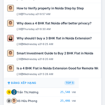
How to Verify property in Noida Step by Step
0
Thursday a31 6:57 AM
Why does a 4 BHK flat Noida offer better privacy?
0
Thursday a31 6:30 AM
Why should I buy a 3 BHK flat in Noida Extension?
0
Wednesday a31 6:25 AM
Smart Investment Guide to Buy 2 BHK Flat in Noida
0
Wednesday a31 6:20 AM
Is a 4 BHK Flat in Noida Extension Good for Remote Work?
0
Wednesday a31 5:26 AM
BẢNG XẾP HẠNG
TOP 5
Trần Thị Hương
25,548
1
VNĐ
Võ Hữu Phong
25,446
2
VNĐ