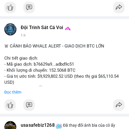
Đội Trinh Sát Cá Voi
1 h
🚨 CẢNH BÁO WHALE ALERT - GIAO DỊCH BTC LỚN
Chi tiết giao dịch:
- Mã giao dịch: b76629a9...adbd9c51
- Khối lượng di chuyển: 152.5068 BTC
- Giá trị ước tính: $9,929,802.52 USD (theo thị giá $65,110.54
USD)
- Thời gian: 17:20
1 2026-08-08 UTC
Đọc thêm
Nhận định phân tích hành vi của Cá voi dựa trên giao dịch này:
Khối lượng 152.5 BTC trị giá gần 10 triệu USD được di chuyển
trong một giao dịch duy nhất cho thấy dấu hiệu của một tổ
chức lớn hoặc cá voi đang tái cơ cấu danh mục. Với mức giá
usasafebiz1268
hiện tại, động thái này có thể là bước chuẩn bị cho việc bán ra
Đã thay đổi ảnh bìa của cô ấy