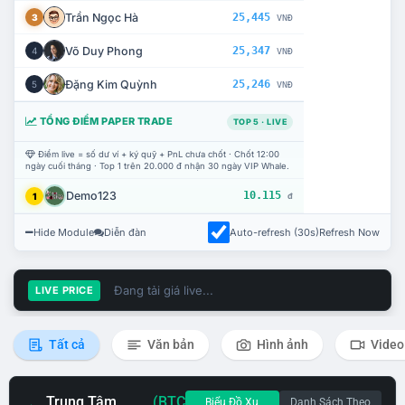
Trần Ngọc Hà
25,445
3
VNĐ
Võ Duy Phong
25,347
4
VNĐ
Đặng Kim Quỳnh
25,246
5
VNĐ
TỔNG ĐIỂM PAPER TRADE
TOP 5 · LIVE
Điểm live = số dư ví + ký quỹ + PnL chưa chốt · Chốt 12:00
ngày cuối tháng · Top 1 trên 20.000 đ nhận 30 ngày VIP Whale.
Demo123
10.115
1
đ
Hide Module
Diễn đàn
Auto-refresh (30s)
Refresh Now
Đang tải giá live...
LIVE PRICE
Tất cả
Văn bản
Hình ảnh
Video
Trung Tâm
(BTC
Biểu Đồ Xu
Danh Sách Theo