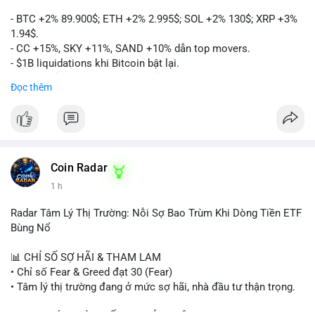
- BTC +2% 89.900$; ETH +2% 2.995$; SOL +2% 130$; XRP +3%
1.94$.
- CC +15%, SKY +11%, SAND +10% dẫn top movers.
- $1B liquidations khi Bitcoin bật lại.
- Trump hủy thuế EU, tín hiệu giảm áp lực.
Đọc thêm
- Vitalik đề xuất DVT staking cho Ethereum.
- BitGo IPO 18$/cổ phiếu, trị giá ~2B$.
- Senate Ag Committee tiến hành Clarity Act.
- Newrez tính crypto vào điều kiện vay nhà.
- HK cấp giấy phép stablecoin mới.
- Tòa án Nga công nhận crypto là tài sản.
Coin Radar
- Trump hy vọng ký bill cấu trúc thị trường crypto.
1 h
- Saga EVM bị hack 7M$, quỹ trộm chuyển sang Ethereum.
- Steak ’n Shake thưởng BTC cho nhân viên.
Radar Tâm Lý Thị Trường: Nỗi Sợ Bao Trùm Khi Dòng Tiền ETF
#binancesquare
#cryptonews
#btc
#eth
#sol
#xrp
#cc
#sky
Bùng Nổ
#sand
#bitgo
#solana
#stablecoin
#regulation
📊 CHỈ SỐ SỢ HÃI & THAM LAM
$btc $eth $sol $xrp $cc $sky $sand $skr
#skr
• Chỉ số Fear & Greed đạt 30 (Fear)
• Tâm lý thị trường đang ở mức sợ hãi, nhà đầu tư thận trọng.
#vlikevn
#titanbot