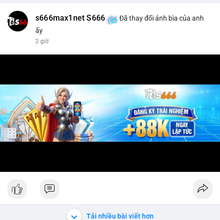
s666max1net S666
Đã thay đổi ảnh bìa của anh
ấy
2 giờ
Tải nhiều bài viết hơn