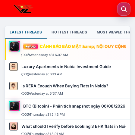
LATEST THREADS
HOTTEST THREADS
MOST VIEWED THRE
CẢNH BÁO BẢO MẬT &amp; NỘI QUY CỘNG ĐỒNG
VÀNG
0
Wednesday a31 6:07 AM
Luxury Apartments in Noida Investment Guide
0
Yesterday at 6:13 AM
Is RERA Enough When Buying Flats in Noida?
0
Yesterday at 5:37 AM
BTC (Bitcoin) - Phân tích snapshot ngày 06/08/2026
0
Thursday a31 2:43 PM
What should I verify before booking 3 BHK flats in Noida?
0
Thursday a31 8:01 AM