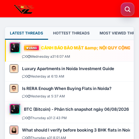
LATEST THREADS
HOTTEST THREADS
MOST VIEWED THRE
CẢNH BÁO BẢO MẬT &amp; NỘI QUY CỘNG ĐỒNG
VÀNG
0
Wednesday a31 6:07 AM
Luxury Apartments in Noida Investment Guide
0
Yesterday at 6:13 AM
Is RERA Enough When Buying Flats in Noida?
0
Yesterday at 5:37 AM
BTC (Bitcoin) - Phân tích snapshot ngày 06/08/2026
0
Thursday a31 2:43 PM
What should I verify before booking 3 BHK flats in Noida?
0
Thursday a31 8:01 AM