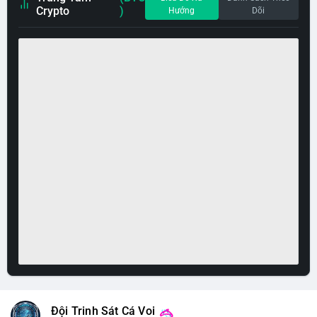
Crypto
)
Hướng
Dõi
Đội Trinh Sát Cá Voi