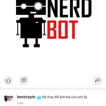
bestcrypto
Đã thay đổi ảnh bìa của anh ấy
4 giờ