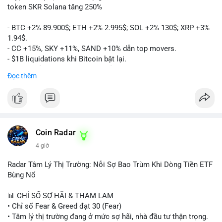
token SKR Solana tăng 250%
- BTC +2% 89.900$; ETH +2% 2.995$; SOL +2% 130$; XRP +3%
1.94$.
- CC +15%, SKY +11%, SAND +10% dẫn top movers.
- $1B liquidations khi Bitcoin bật lại.
- Trump hủy thuế EU, tín hiệu giảm áp lực.
Đọc thêm
- Vitalik đề xuất DVT staking cho Ethereum.
- BitGo IPO 18$/cổ phiếu, trị giá ~2B$.
- Senate Ag Committee tiến hành Clarity Act.
- Newrez tính crypto vào điều kiện vay nhà.
- HK cấp giấy phép stablecoin mới.
- Tòa án Nga công nhận crypto là tài sản.
Coin Radar
- Trump hy vọng ký bill cấu trúc thị trường crypto.
4 giờ
- Saga EVM bị hack 7M$, quỹ trộm chuyển sang Ethereum.
- Steak ’n Shake thưởng BTC cho nhân viên.
Radar Tâm Lý Thị Trường: Nỗi Sợ Bao Trùm Khi Dòng Tiền ETF
#binancesquare
#cryptonews
#btc
#eth
#sol
#xrp
#cc
#sky
Bùng Nổ
#sand
#bitgo
#solana
#stablecoin
#regulation
📊 CHỈ SỐ SỢ HÃI & THAM LAM
$btc $eth $sol $xrp $cc $sky $sand $skr
#skr
• Chỉ số Fear & Greed đạt 30 (Fear)
• Tâm lý thị trường đang ở mức sợ hãi, nhà đầu tư thận trọng.