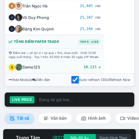
Trần Ngọc Hà
25,445
3
VNĐ
Võ Duy Phong
25,347
4
VNĐ
Đặng Kim Quỳnh
25,246
5
VNĐ
TỔNG ĐIỂM PAPER TRADE
TOP 5 · LIVE
Điểm live = số dư ví + ký quỹ + PnL chưa chốt · Chốt 12:00
ngày cuối tháng · Top 1 trên 20.000 đ nhận 30 ngày VIP Whale.
Demo123
10.115
1
đ
Hide Module
Diễn đàn
Auto-refresh (30s)
Refresh Now
Đang tải giá live...
LIVE PRICE
Tất cả
Văn bản
Hình ảnh
Video
Trung Tâm
(BTC
Biểu Đồ Xu
Danh Sách Theo