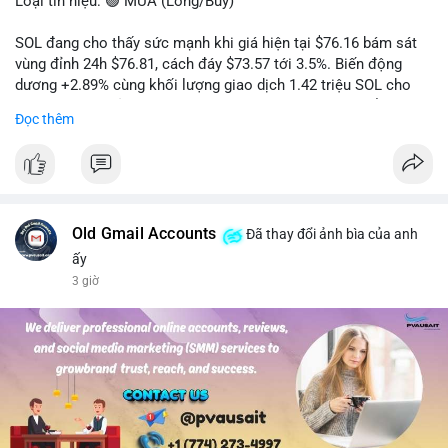
Loại tín hiệu: 🟢 MUA (Long/Buy)
SOL đang cho thấy sức mạnh khi giá hiện tại $76.16 bám sát
vùng đỉnh 24h $76.81, cách đáy $73.57 tới 3.5%. Biến động
dương +2.89% cùng khối lượng giao dịch 1.42 triệu SOL cho
thấy lực cầu chủ động đang chiếm ưu thế, phe mua kiểm soát
Đọc thêm
hoàn toàn nhịp điều chỉnh.
Khuyến nghị giao dịch cụ thể:
- Vùng Entry: 75.80 - 76.20 (chờ retest vùng kháng cự cũ thành
hỗ trợ)
- Mục tiêu chốt lời: TP1: 77.50, TP2: 78.80
Old Gmail Accounts
Đã thay đổi ảnh bìa của anh
- Cắt lỗ: 74.90 (dưới vùng hỗ trợ gần nhất)
ấy
3 giờ
Quản trị vốn: Khối lượng vào lệnh tối đa 2-3% tài khoản, ưu tiên
chốt 50% vị thế tại TP1 và dời stop loss về điểm hòa vốn.
#solusdt
#longsol
#vung76
#breakoutsol
#lenhmuasol