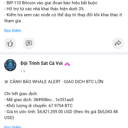
Lời khuyên: Nhà đầu tư nhỏ lẻ nên thận trọng quan sát biến
- BIP-110 Bitcoin vào giai đoạn báo hiệu bắt buộc
động thanh khoản trong 24-48 giờ tới. Tránh hành động theo
- Hỗ trợ từ các nhà khai thác hiện dưới 3%
cảm xúc, hãy chờ xác nhận điểm đến của số BTC này trước khi
- Kiểm tra xem các node có thể duy trì thay đổi khi khai thác ít
điều chỉnh vị thế.
tham gia
- Thảo luận về phương án hard fork dự phòng nếu cần
Đọc thêm
#556btc
#36trusd
#cavoichuyentien
#aplucban
#tichluydaihan
$btc
#btc
#vlikevn
#titanbot
📰 Nguồn: Cointelegraph
Đội Trinh Sát Cá Voi
1 h
🚨 CẢNH BÁO WHALE ALERT - GIAO DỊCH BTC LỚN
Chi tiết giao dịch:
- Mã giao dịch: 384908ec...1e351aa5
- Khối lượng di chuyển: 67.9754 BTC
- Giá trị ước tính: $4,421,359.00 USD (theo thị giá $65,043.48
USD)
- Thời gian: 21:19:29 2026-08-08 UTC
Đọc thêm