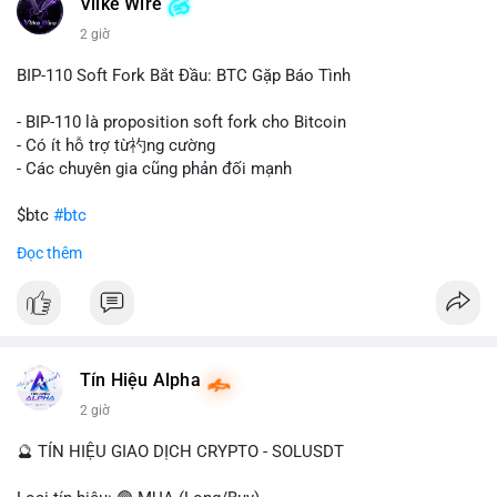
Vlike Wire
này có thể phản ánh ba kịch bản chính: thứ nhất, cá voi đang
chuẩn bị thanh khoản bằng cách chuyển lên sàn giao dịch, tạo
2 giờ
áp lực bán tiềm năng; thứ hai, tài sản được chuyển vào ví lạnh
để nắm giữ dài hạn, thể hiện niềm tin vào xu hướng tăng; thứ
BIP-110 Soft Fork Bắt Đầu: BTC Gặp Báo Tình
ba, hành vi chia tách hoặc tái cấu trúc danh mục nhằm phân
tán rủi ro. Với mức giá 65K, khối lượng này không quá lớn để
- BIP-110 là proposition soft fork cho Bitcoin
gây sốc thanh khoản tức thời, nhưng vẫn đủ sức tạo biến động
- Có ít hỗ trợ từ礿ng cường
tâm lý ngắn hạn nếu hướng đến sàn tập trung.
- Các chuyên gia cũng phản đối mạnh
Lời khuyên cho nhà đầu tư nhỏ lẻ:
$btc
#btc
Theo dõi các giao dịch tiếp theo từ cùng địa chỉ ví để xác nhận
Đọc thêm
hướng đi của dòng tiền. Tránh hành động theo cảm xúc, ưu
#vlikevn
#titanbot
tiên quản trị rủi ro và không mở vị thế lớn trước khi có tín hiệu
rõ ràng về đích đến của số BTC này.
📰 Nguồn: CoinDesk
#94dot58btc
#vilanh
#chuyentiencavoi
#btcmempool
#dongtienlon
Tín Hiệu Alpha
2 giờ
🔮 TÍN HIỆU GIAO DỊCH CRYPTO - SOLUSDT