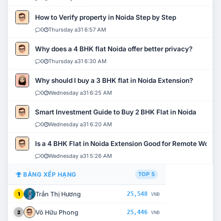
How to Verify property in Noida Step by Step
0
Thursday a31 6:57 AM
Why does a 4 BHK flat Noida offer better privacy?
0
Thursday a31 6:30 AM
Why should I buy a 3 BHK flat in Noida Extension?
0
Wednesday a31 6:25 AM
Smart Investment Guide to Buy 2 BHK Flat in Noida
0
Wednesday a31 6:20 AM
Is a 4 BHK Flat in Noida Extension Good for Remote Work?
0
Wednesday a31 5:26 AM
BẢNG XẾP HẠNG
TOP 5
Trần Thị Hương
25,548
1
VNĐ
Võ Hữu Phong
25,446
2
VNĐ