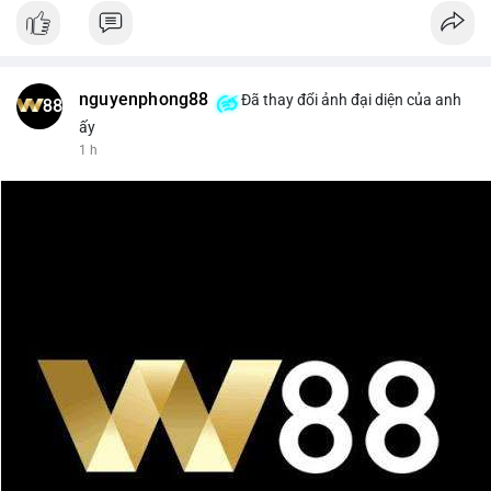
nguyenphong88
Đã thay đổi ảnh đại diện của anh
ấy
1 h