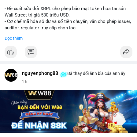
- Đề xuất sửa đổi XRPL cho phép bảo mật token hóa tài sản
Wall Street trị giá 530 triệu USD.
- Cơ chế mã hóa số dư và số tiền chuyển, vẫn cho phép issuer,
auditor, regulator truy cập chọn lọc.
- Mục tiêu: tăng tính riêng tư, tuân thủ quy định, bảo vệ dữ liệu
Đọc thêm
tài chính.
- Đề xuất đang được xem xét bởi cộng đồng XRPL và các tổ
chức tài chính.
#binancesquare
#cryptonews
#xrp
nguyenphong88
Đã thay đổi ảnh bìa của anh ấy
$xrp
1 h
#vlikevn
#titanbot
📰 Nguồn: CoinDesk