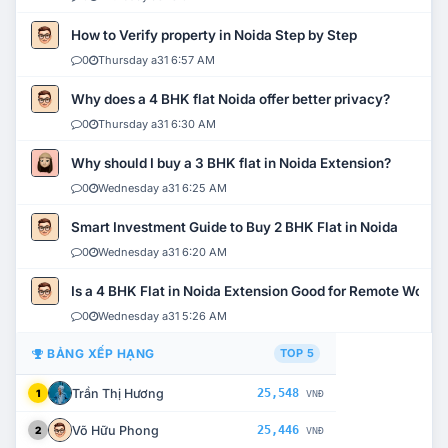
How to Verify property in Noida Step by Step
0
Thursday a31 6:57 AM
Why does a 4 BHK flat Noida offer better privacy?
0
Thursday a31 6:30 AM
Why should I buy a 3 BHK flat in Noida Extension?
0
Wednesday a31 6:25 AM
Smart Investment Guide to Buy 2 BHK Flat in Noida
0
Wednesday a31 6:20 AM
Is a 4 BHK Flat in Noida Extension Good for Remote Work?
0
Wednesday a31 5:26 AM
BẢNG XẾP HẠNG
TOP 5
Trần Thị Hương
25,548
1
VNĐ
Võ Hữu Phong
25,446
2
VNĐ