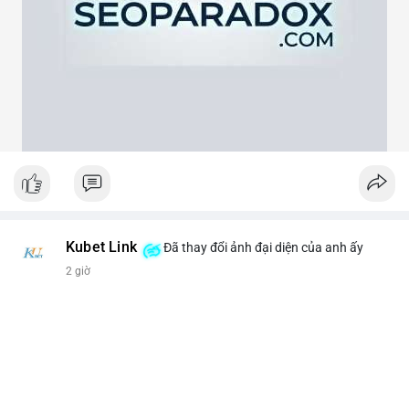
theo cảm xúc, hãy đặt lệnh dựa trên vùng hỗ trợ và kháng cự rõ
ràng.
#21dot71btc
#mempoolbtc
#chuyentiencavoi
#aplucban
#biendonggia
Kubet Link
Đã thay đổi ảnh đại diện của anh ấy
2 giờ