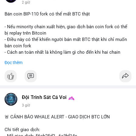
2 giờ
Bán coin BIP-110 fork có thể mất BTC thật
- Nếu minority chain xuất hiện, giao dịch bán coin fork có thể
bị replay trên Bitcoin
- Điều này có thể khiến người bán mất BTC thật khi chỉ muốn
bán coin fork
- Cách an toàn nhất là không làm gì cho đến khi hai chain
được tách riêng
Đọc thêm
-
#binancesquare
#cryptonews
#btc
#bip110
$btc
#vlikevn
#titanbot
Đội Trinh Sát Cá Voi
📰 Nguồn: CoinDesk
3 giờ
🚨 CẢNH BÁO WHALE ALERT - GIAO DỊCH BTC LỚN
Chi tiết giao dịch:
- Mã giao dịch: 56cb25d2...6a3bf14c