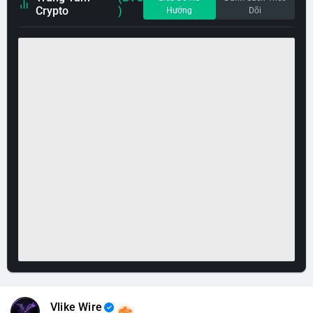
Crypto
)
Hướng
Dõi
Vlike Wire