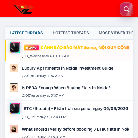
LATEST THREADS
HOTTEST THREADS
MOST VIEWED THRE
CẢNH BÁO BẢO MẬT &amp; NỘI QUY CỘNG ĐỒNG
VÀNG
0
Wednesday a31 6:07 AM
Luxury Apartments in Noida Investment Guide
0
Yesterday at 6:13 AM
Is RERA Enough When Buying Flats in Noida?
0
Yesterday at 5:37 AM
BTC (Bitcoin) - Phân tích snapshot ngày 06/08/2026
0
Thursday a31 2:43 PM
What should I verify before booking 3 BHK flats in Noida?
0
Thursday a31 8:01 AM