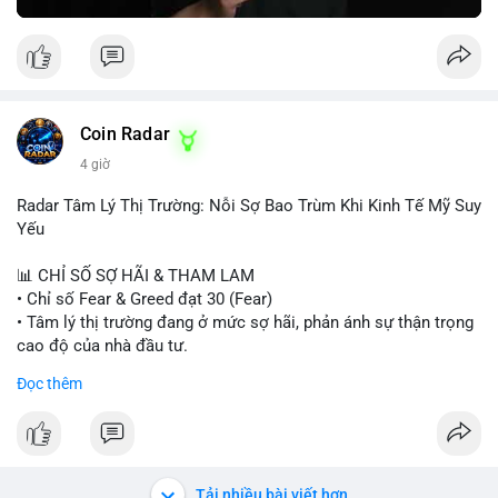
Greed Index phục hồi lên trên 40, có thể xem xét mua dần.
Ngược lại, nếu phá vỡ hỗ trợ, nên cắt lỗ sớm.
#vlikemarketindex42
#fearindex30
#fundingratethap
#phigiadathap
#tvlondinh
Coin Radar
4 giờ
Radar Tâm Lý Thị Trường: Nỗi Sợ Bao Trùm Khi Kinh Tế Mỹ Suy
Yếu
📊 CHỈ SỐ SỢ HÃI & THAM LAM
• Chỉ số Fear & Greed đạt 30 (Fear)
• Tâm lý thị trường đang ở mức sợ hãi, phản ánh sự thận trọng
cao độ của nhà đầu tư.
Đọc thêm
📈 XU HƯỚNG TÌM KIẾM & THẢO LUẬN
• CoinGecko Trending: PONS, PENGU, ONDO, WKC, HEI,
CASHCAT, CRO.
• LunarCrush Trending: Ethereum, Solana, Dogecoin, Polkadot,
Chainlink, Litecoin.
Tải nhiều bài viết hơn