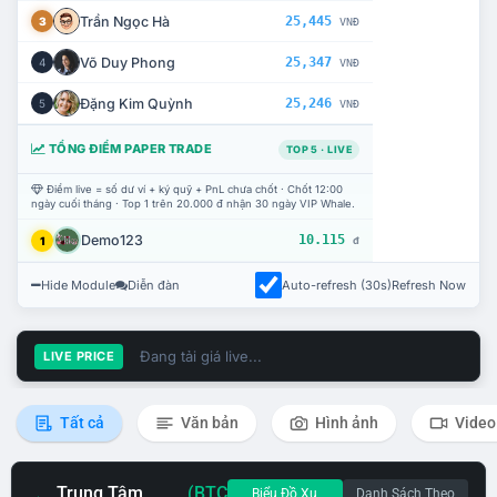
Trần Ngọc Hà
25,445
3
VNĐ
Võ Duy Phong
25,347
4
VNĐ
Đặng Kim Quỳnh
25,246
5
VNĐ
TỔNG ĐIỂM PAPER TRADE
TOP 5 · LIVE
Điểm live = số dư ví + ký quỹ + PnL chưa chốt · Chốt 12:00
ngày cuối tháng · Top 1 trên 20.000 đ nhận 30 ngày VIP Whale.
Demo123
10.115
1
đ
Hide Module
Diễn đàn
Auto-refresh (30s)
Refresh Now
Đang tải giá live...
LIVE PRICE
Tất cả
Văn bản
Hình ảnh
Video
Trung Tâm
(BTC
Biểu Đồ Xu
Danh Sách Theo