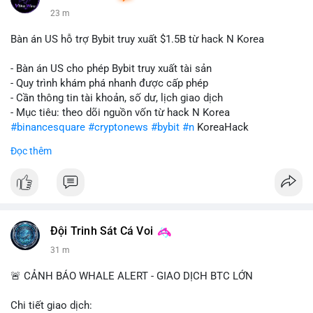
23 m
Bàn án US hỗ trợ Bybit truy xuất $1.5B từ hack N Korea
- Bàn án US cho phép Bybit truy xuất tài sản
- Quy trình khám phá nhanh được cấp phép
- Cần thông tin tài khoản, số dư, lịch giao dịch
- Mục tiêu: theo dõi nguồn vốn từ hack N Korea
#binancesquare
#cryptonews
#bybit
#n
KoreaHack
Đọc thêm
$btc $eth
#vlikevn
#titanbot
📰 Nguồn: Cointelegraph
Đội Trinh Sát Cá Voi
31 m
🚨 CẢNH BÁO WHALE ALERT - GIAO DỊCH BTC LỚN
Chi tiết giao dịch: