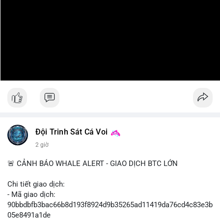
Đội Trinh Sát Cá Voi
2 giờ
🚨 CẢNH BÁO WHALE ALERT - GIAO DỊCH BTC LỚN
Chi tiết giao dịch:
- Mã giao dịch:
90bbdbfb3bac66b8d193f8924d9b35265ad11419da76cd4c83e3b
05e8491a1de