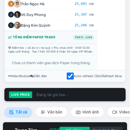
Trần Ngọc Hà
25,445
3
VNĐ
Võ Duy Phong
25,347
4
VNĐ
Đặng Kim Quỳnh
25,246
5
VNĐ
TỔNG ĐIỂM PAPER TRADE
TOP 5 · LIVE
Điểm live = số dư ví + ký quỹ + PnL chưa chốt · Chốt 12:00
ngày cuối tháng · Top 1 trên 20.000 đ nhận 30 ngày VIP Whale.
Chưa có thành viên giao dịch Paper trong tháng.
Hide Module
Diễn đàn
Auto-refresh (30s)
Refresh Now
Đang tải giá live...
LIVE PRICE
Tất cả
Văn bản
Hình ảnh
Video