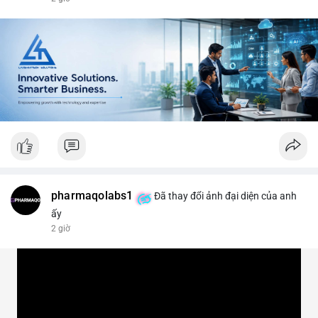
#vlikevn
#titanbot
📰 Nguồn: CoinDesk
pharmaqolabs1
Đã thay đổi ảnh đại diện của anh
ấy
2 giờ