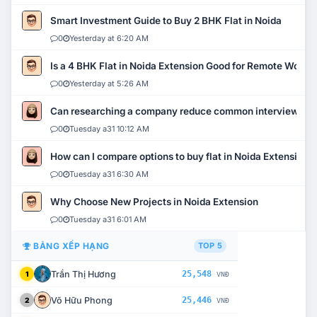
Smart Investment Guide to Buy 2 BHK Flat in Noida
0
Yesterday at 6:20 AM
Is a 4 BHK Flat in Noida Extension Good for Remote Work?
0
Yesterday at 5:26 AM
Can researching a company reduce common interview mi
0
Tuesday a31 10:12 AM
How can I compare options to buy flat in Noida Extension?
0
Tuesday a31 6:30 AM
Why Choose New Projects in Noida Extension
0
Tuesday a31 6:01 AM
BẢNG XẾP HẠNG
TOP 5
Trần Thị Hương
25,548
1
VNĐ
Võ Hữu Phong
25,446
2
VNĐ