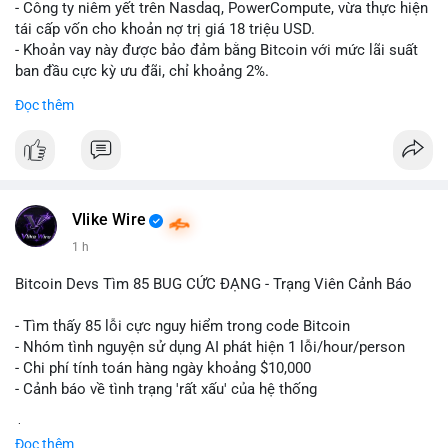
- Công ty niêm yết trên Nasdaq, PowerCompute, vừa thực hiện
tái cấp vốn cho khoản nợ trị giá 18 triệu USD.
- Khoản vay này được bảo đảm bằng Bitcoin với mức lãi suất
ban đầu cực kỳ ưu đãi, chỉ khoảng 2%.
- Động thái này cho thấy xu hướng các doanh nghiệp niêm yết
Đọc thêm
ngày càng tin tưởng sử dụng BTC làm tài sản thế chấp để tối
ưu hóa chi phí tài chính.
#binancesquare
#cryptonews
#btc
#powercompute
#blockchainfinance
Vlike Wire
$btc
1 h
#vlikevn
#titanbot
Bitcoin Devs Tìm 85 BUG CỨC ĐẠNG - Trạng Viên Cảnh Báo
📰 Nguồn: Cointelegraph
- Tìm thấy 85 lỗi cực nguy hiểm trong code Bitcoin
- Nhóm tình nguyện sử dụng AI phát hiện 1 lỗi/hour/person
- Chi phí tính toán hàng ngày khoảng $10,000
- Cảnh báo về tình trạng 'rất xấu' của hệ thống
$btc
#btc
Đọc thêm