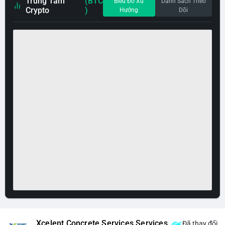
Trung Tâm
(BTC
Biểu Đồ Xu
Danh Sách Theo
Crypto
)
Hướng
Dõi
Xcelent Concrete Services Services
Đã thay đổi