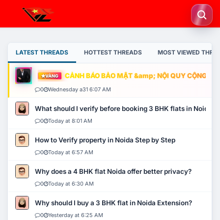
LATEST THREADS
HOTTEST THREADS
MOST VIEWED THRE
CẢNH BÁO BẢO MẬT &amp; NỘI QUY CỘNG ĐỒNG
VÀNG
0
Wednesday a31 6:07 AM
What should I verify before booking 3 BHK flats in Noida?
0
Today at 8:01 AM
How to Verify property in Noida Step by Step
0
Today at 6:57 AM
Why does a 4 BHK flat Noida offer better privacy?
0
Today at 6:30 AM
Why should I buy a 3 BHK flat in Noida Extension?
0
Yesterday at 6:25 AM