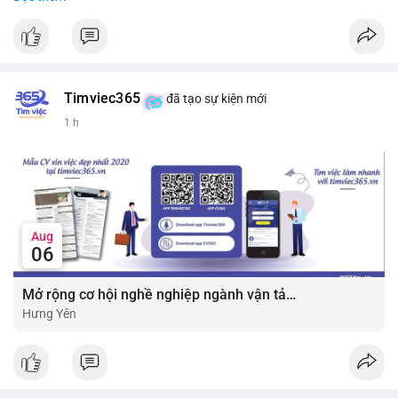
#vlikevn
#titanbot
📰 Nguồn: CoinDesk
Timviec365
đã tạo sự kiện mới
1 h
Aug
06
Mở rộng cơ hội nghề nghiệp ngành vận tải - lái xe với mức lương bứt phá ?
Hưng Yên