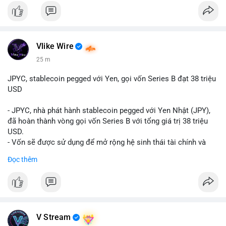
Vlike Wire
25 m
JPYC, stablecoin pegged với Yen, gọi vốn Series B đạt 38 triệu
USD
- JPYC, nhà phát hành stablecoin pegged với Yen Nhật (JPY),
đã hoàn thành vòng gọi vốn Series B với tổng giá trị 38 triệu
USD.
- Vốn sẽ được sử dụng để mở rộng hệ sinh thái tài chính và
Web3 của JPYC.
Đọc thêm
- Mục tiêu là tăng tốc độ przyjęcie của token yen-pegged JPYC
trên toàn cầu.
- Đây là bước tiến quan trọng trong việc phát triển stablecoin
liên quan đến tiền tệ fiat châu Á trong ngành Web3.
#binancesquare
#cryptonews
#jpyc
#stablecoin
#web3
#defi
V Stream