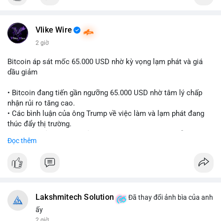
Vlike Wire
2 giờ
Bitcoin áp sát mốc 65.000 USD nhờ kỳ vọng lạm phát và giá
dầu giảm
• Bitcoin đang tiến gần ngưỡng 65.000 USD nhờ tâm lý chấp
nhận rủi ro tăng cao.
• Các bình luận của ông Trump về việc làm và lạm phát đang
thúc đẩy thị trường.
• Giá dầu giảm và các thỏa thuận địa chính trị đang hỗ trợ đà
Đọc thêm
tăng của tài sản rủi ro.
• Hướng đi tiếp theo của BTC phụ thuộc vào việc lợi suất trái
phiếu kho bạc và chỉ số USD có giảm hay không.
#bitcoin
#btc
#cryptonews
#macro
#binancesquare
Lakshmitech Solution
Đã thay đổi ảnh bìa của anh
$btc
ấy
2 giờ