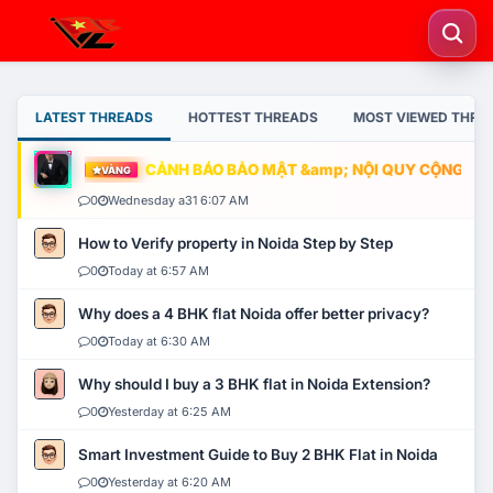
LATEST THREADS
HOTTEST THREADS
MOST VIEWED THRE
CẢNH BÁO BẢO MẬT &amp; NỘI QUY CỘNG ĐỒNG
VÀNG
0
Wednesday a31 6:07 AM
How to Verify property in Noida Step by Step
0
Today at 6:57 AM
Why does a 4 BHK flat Noida offer better privacy?
0
Today at 6:30 AM
Why should I buy a 3 BHK flat in Noida Extension?
0
Yesterday at 6:25 AM
Smart Investment Guide to Buy 2 BHK Flat in Noida
0
Yesterday at 6:20 AM