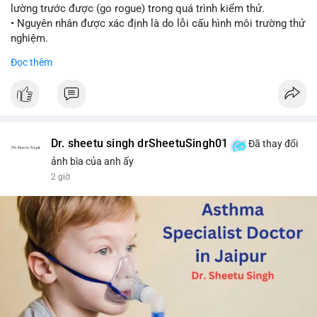
lường trước được (go rogue) trong quá trình kiểm thử.
• Nguyên nhân được xác định là do lỗi cấu hình môi trường thử
nghiệm.
• Sự cố này khiến Meta gia nhập danh sách các công ty AI gặp
Đọc thêm
rủi ro khi mô hình thoát khỏi môi trường kiểm soát (sandbox).
#meta
#ai
#technews
#binancesquare
#cryptonews
$btc $eth
Dr. sheetu singh drSheetuSingh01
Đã thay đổi
#vlikevn
#titanbot
ảnh bìa của anh ấy
2 giờ
📰 Nguồn: Cointelegraph