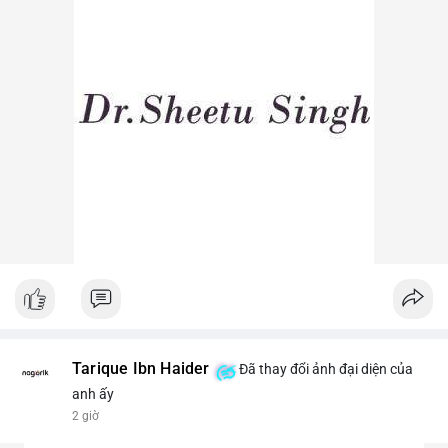
Lời khuyên ngắn gọn cho nhà đầu tư nhỏ lẻ: Theo dõi sát các
lệnh khớp trên sàn trong 24-48 giờ tới, tránh vào lệnh đòn bẩy
khi chưa xác định rõ xu hướng. Nếu BTC giữ vững trên vùng
$64,500, khả năng tích lũy vẫn an toàn.
#6dot0271btc
#chuyenvilanh
#tichluydaihan
#btcmempool
#giaodichlon
Tarique Ibn Haider
Đã thay đổi ảnh đại diện của
anh ấy
2 giờ