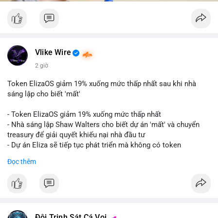
Vlike Wire
2 giờ
Token ElizaOS giảm 19% xuống mức thấp nhất sau khi nhà
sáng lập cho biết 'mất'
- Token ElizaOS giảm 19% xuống mức thấp nhất
- Nhà sáng lập Shaw Walters cho biết dự án 'mất' và chuyển
treasury để giải quyết khiếu nại nhà đầu tư
- Dự án Eliza sẽ tiếp tục phát triển mà không có token
cryptocurrency liên quan
Đọc thêm
#binancesquare
#cryptonews
#elizaos
#blockchain
$elizaos
#vlikevn
#titanbot
Đội Trinh Sát Cá Voi