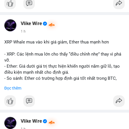
#10btc
#giaodichlon
#vilanh
#tichluydaihan
#mempoolbtc
Vlike Wire
1 h
XRP Whale mua vào khi giá giảm, Ether thua mạnh hơn
- XRP: Các lệnh mua lớn cho thấy “điều chỉnh nhẹ” thay vì phá
vỡ.
- Ether: Giá dưới giá trị thực hiện khiến người nắm giữ lỗ, tạo
điều kiện mạnh nhất cho định giá.
- So sánh: Ether có trường hợp định giá tốt nhất trong BTC,
ETH, XRP.
Đọc thêm
#binancesquare
#cryptonews
#xrp
#eth
#btc
$xrp $eth $btc
#vlikevn
#titanbot
Vlike Wire
1 h