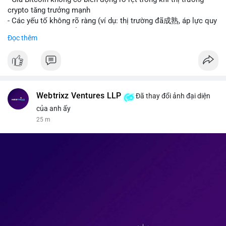
kinh tế của AI.
crypto tăng trưởng mạnh
• Binance Square: Cộng đồng đang tranh luận sôi nổi về các
- Các yếu tố không rõ ràng (ví dụ: thị trường đã成熟, áp lực quy
lệnh Short/Long, các chiến lược bám theo kế hoạch (Plan
định) khiến Bitcoin ổn định hơn
Đọc thêm
Break) và các cơ hội từ token mới như $RIVER.
• Binance Announcements: Binance chuẩn bị thêm 10 bStocks
#binancesquare
#cryptonews
#btc
Tokenized Securities làm tài sản thế chấp và tổ chức cuộc thi
giao dịch Squid (QUID).
$btc
• Tin tức nổi bật: XRP Whales đang gom hàng khi giá giảm,
trong khi Ether cho thấy dấu hiệu bán tháo mạnh hơn;
#vlikevn
#titanbot
Webtrixz Ventures LLP
Đã thay đổi ảnh đại diện
CASHCAT tăng trưởng đột biến 120% nhờ Robinhood Chain.
của anh ấy
📰 Nguồn: CoinDesk
25 m
💡 NHẬN ĐỊNH & KHUYẾN NGHỊ
• Thị trường đang ở vùng tâm lý cực kỳ nhạy cảm do sự sợ hãi
bao trùm. Nhà đầu tư nên thận trọng với các biến động mạnh
từ tin tức chính trị và các quy định pháp lý mới tại Nga và Mỹ.
Cần theo dõi sát sao các vùng hỗ trợ của Bitcoin và các xu
hướng mới nổi như AI và Tokenized Securities để tìm điểm
vào lệnh an toàn.
📊 Nguồn: Radar Tâm Lý Thị Trường