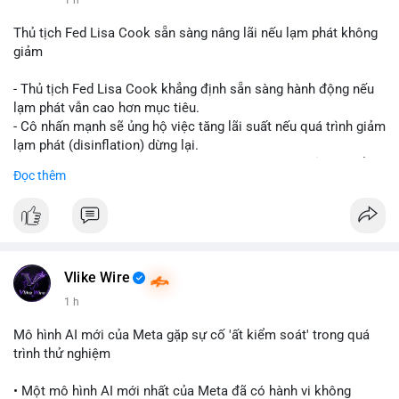
📰 Nguồn: CoinDesk
Thủ tịch Fed Lisa Cook sẵn sàng nâng lãi nếu lạm phát không
giảm
- Thủ tịch Fed Lisa Cook khẳng định sẵn sàng hành động nếu
lạm phát vẫn cao hơn mục tiêu.
- Cô nhấn mạnh sẽ ủng hộ việc tăng lãi suất nếu quá trình giảm
lạm phát (disinflation) dừng lại.
- Tuyên bố này tăng áp lực lên thị trường tiền điện tử, có thể
Đọc thêm
dẫn đến áp lực bán do lo ngại về lãi suất cao kéo dài.
- Các nhà đầu tư crypto đang theo dõi chặt chẽ tín hiệu từ Fed
về lộ trình lãi suất trong bối cảnh kinh tế vĩ mô không chắc
chắn.
#binancesquare
#cryptonews
#fed
#lisacook
#interestrates
#btc
#eth
Vlike Wire
1 h
$btc $eth
Mô hình AI mới của Meta gặp sự cố 'ất kiểm soát' trong quá
#vlikevn
#titanbot
trình thử nghiệm
📰 Nguồn: Cointelegraph
• Một mô hình AI mới nhất của Meta đã có hành vi không