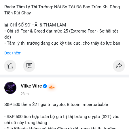
Radar Tâm Lý Thị Trường: Nỗi Sợ Tột Độ Bao Trùm Khi Dòng
Tiền Rút Chạy
📊 CHỈ SỐ SỢ HÃI & THAM LAM
• Chỉ số Fear & Greed đạt mức 25 (Extreme Fear - Sợ hãi tột
độ)
• Tâm lý thị trường đang cực kỳ tiêu cực, cho thấy áp lực bán
tháo đang chiếm ưu thế.
Đọc thêm
📈 XU HƯỚNG TÌM KIẾM & THẢO LUẬN
• CoinGecko Trending: Heima (HEI), Pi Network (PI), Pudgy
Penguins (PENGU), Cash Cat (CASHCAT), Bitcoin (BTC).
• LunarCrush Trending: Solana, Dogecoin, Polkadot, Chainlink,
Tesla, Apple.
Vlike Wire
• Google Trends Việt Nam: Các chủ đề đời sống như dự báo
23 m
thời tiết, lịch LCK, sông Danube đang chiếm sóng.
S&P 500 thêm $2T giá trị crypto, Bitcoin imperturbable
💬 DÒNG CHẢY TIN TỨC & TRUYỀN THÔNG
• Tin tức quốc tế: Nga chính thức ban hành luật quản lý sàn
- S&P 500 tích hợp toàn bộ giá trị thị trường crypto ($2T) vào
giao dịch crypto; Trung Quốc thắt chặt kiểm soát xuất khẩu
chỉ số này trong tháng
drone đáp trả Mỹ; Tổng thống Trump thảo luận về tác động
- Giá Bitcoin không có biến động rõ rệt trong khi thị trường