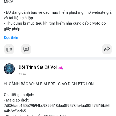
MiCA
- EU đang cảnh báo về các mạo hiểm phishing nhờ website giả
và tài liệu giả lập
- Thú cưng bị mục tiêu khi tìm kiếm nhà cung cấp crypto có
giấy phép
- Sự cố liên quan đến quy định MiCA (Markets in Crypto-
Đọc thêm
Assets) tại EU
#binancesquare
#cryptonews
#mica
#security
$btc $eth
Đội Trinh Sát Cá Voi
#vlikevn
#titanbot
43 m
📰 Nguồn: Cointelegraph
🚨 CẢNH BÁO WHALE ALERT - GIAO DỊCH BTC LỚN
Chi tiết giao dịch:
- Mã giao dịch:
7d086aeb150b29594bd9399518dcc8f95784e4aa80f275f15b56f
a4b3af3ad65