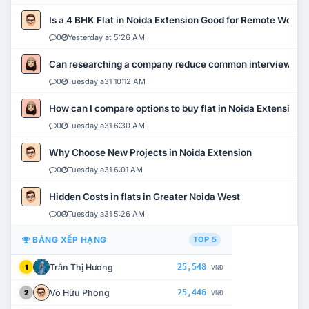
Is a 4 BHK Flat in Noida Extension Good for Remote Work?
0
Yesterday at 5:26 AM
Can researching a company reduce common interview mi
0
Tuesday a31 10:12 AM
How can I compare options to buy flat in Noida Extension?
0
Tuesday a31 6:30 AM
Why Choose New Projects in Noida Extension
0
Tuesday a31 6:01 AM
Hidden Costs in flats in Greater Noida West
0
Tuesday a31 5:26 AM
BẢNG XẾP HẠNG
TOP 5
Trần Thị Hương
25,548
1
VNĐ
Võ Hữu Phong
25,446
2
VNĐ