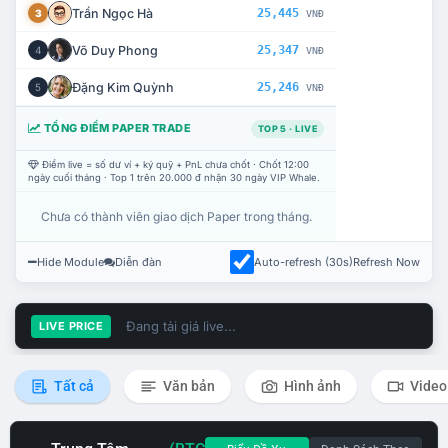
Trần Ngọc Hà
25,445
3
VNĐ
Võ Duy Phong
25,347
4
VNĐ
Đặng Kim Quỳnh
25,246
5
VNĐ
TỔNG ĐIỂM PAPER TRADE
TOP 5 · LIVE
Điểm live = số dư ví + ký quỹ + PnL chưa chốt · Chốt 12:00
ngày cuối tháng · Top 1 trên 20.000 đ nhận 30 ngày VIP Whale.
Chưa có thành viên giao dịch Paper trong tháng.
Hide Module
Diễn đàn
Auto-refresh (30s)
Refresh Now
Đang tải giá live...
LIVE PRICE
Tất cả
Văn bản
Hình ảnh
Video