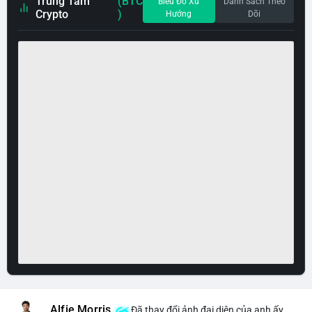
Trung Tâm
(BTC
Biểu Đồ Xu
Danh Sách Theo
Crypto
)
Hướng
Dõi
Alfie Morris
Đã thay đổi ảnh đại diện của anh ấy