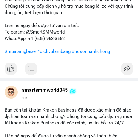
nếu chuyển sang ví lạnh, tín hiệu này cho thấy niềm tin nắm giữ
Chúng tôi cung cấp dịch vụ hỗ trợ mua bằng lái xe với quy trình
của nhà đầu tư lớn vẫn còn vững chắc.
đơn giản, tiết kiệm thời gian.
Lời khuyên cho nhà đầu tư nhỏ lẻ: Theo dõi sát các giao dịch
Liên hệ ngay để được tư vấn chi tiết:
tiếp theo từ địa chỉ này để xác định điểm đến của dòng tiền.
Telegram: @SmartSMMworld
Tránh hành động theo cảm xúc; hãy dựa trên dữ liệu xác nhận
WhatsApp: +1 (605) 963-3652
và quản lý rủi ro chặt chẽ trong bối cảnh biến động có thể gia
tăng.
#muabanglaixe
#dichvulambang
#hosonhanhchong
#87917btc
#572kusd
#vilanh
#tichluydaihan
#btcmempool
smartsmmworld345
1 h
Bạn cần tài khoản Kraken Business đã được xác minh để giao
dịch an toàn và nhanh chóng? Chúng tôi cung cấp dịch vụ mua
tài khoản Kraken Business đã xác minh, uy tín, hỗ trợ 24/7.
Liên hệ ngay để được tư vấn nhanh chóng và thân thiện: