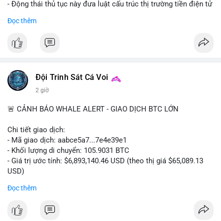
- Động thái thủ tục này đưa luật cấu trúc thị trường tiền điện tử
trở lại đúng tiến độ khi các nhà lập pháp tiếp tục đàm phán về
Đọc thêm
các điều khoản liên quan đến đạo đức và stablecoin.
- Đây là bước tiến quan trọng trong việc thiết lập khung pháp lý
rõ ràng cho thị trường tiền điện tử tại Mỹ.
#binancesquare
#cryptonews
#clarityact
#ussenate
#cryptoregulation
#stablecoin
Đội Trinh Sát Cá Voi
2 giờ
$btc $eth
🚨 CẢNH BÁO WHALE ALERT - GIAO DỊCH BTC LỚN
#vlikevn
#titanbot
Chi tiết giao dịch:
📰 Nguồn: Cointelegraph
- Mã giao dịch: aabce5a7...7e4e39e1
- Khối lượng di chuyển: 105.9031 BTC
- Giá trị ước tính: $6,893,140.46 USD (theo thị giá $65,089.13
USD)
- Thời gian: 15:19:45 2026-08-08 UTC
Đọc thêm
Nhận định phân tích:
Giao dịch hơn 105 BTC trị giá gần 6,9 triệu USD được thực hiện