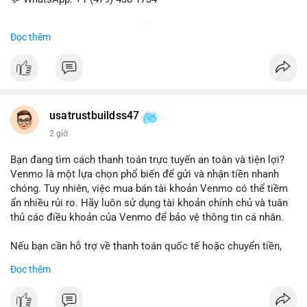
Dịch vụ uy tín, nhanh chóng, bảo mật – phù hợp cho giao dịch,
Đọc thêm
chuyển tiền, mobile deposit và thanh toán USDT.
#buyverifiedgo2bankaccounts
#marketing
#seo
#smm
#trendingnow
#cashout
#sendmoney
#mobiledeposit
#pay
#usdt
usatrustbuildss47
2 giờ
Bạn đang tìm cách thanh toán trực tuyến an toàn và tiện lợi?
Venmo là một lựa chọn phổ biến để gửi và nhận tiền nhanh
chóng. Tuy nhiên, việc mua bán tài khoản Venmo có thể tiềm
ẩn nhiều rủi ro. Hãy luôn sử dụng tài khoản chính chủ và tuân
thủ các điều khoản của Venmo để bảo vệ thông tin cá nhân.
Nếu bạn cần hỗ trợ về thanh toán quốc tế hoặc chuyển tiền,
hãy liên hệ với chúng tôi qua email hoặc Telegram. Chúng tôi
Đọc thêm
cung cấp dịch vụ tư vấn và giải pháp thanh toán trực tuyến an
toàn.