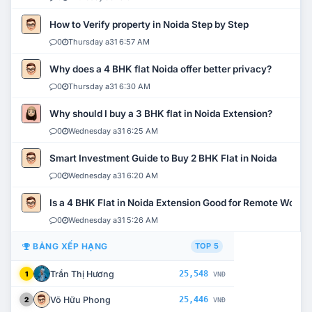
How to Verify property in Noida Step by Step
0
Thursday a31 6:57 AM
Why does a 4 BHK flat Noida offer better privacy?
0
Thursday a31 6:30 AM
Why should I buy a 3 BHK flat in Noida Extension?
0
Wednesday a31 6:25 AM
Smart Investment Guide to Buy 2 BHK Flat in Noida
0
Wednesday a31 6:20 AM
Is a 4 BHK Flat in Noida Extension Good for Remote Work?
0
Wednesday a31 5:26 AM
BẢNG XẾP HẠNG
TOP 5
Trần Thị Hương
25,548
1
VNĐ
Võ Hữu Phong
25,446
2
VNĐ