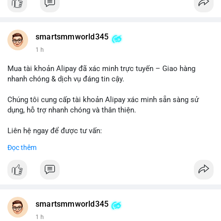
#buywalmartselleraccounts
#walmartseller
#ecommercesolutions
smartsmmworld345
1 h
Mua tài khoản Alipay đã xác minh trực tuyến – Giao hàng
nhanh chóng & dịch vụ đáng tin cậy.
Chúng tôi cung cấp tài khoản Alipay xác minh sẵn sàng sử
dụng, hỗ trợ nhanh chóng và thân thiện.
Liên hệ ngay để được tư vấn:
Telegram: @SmartSMMworld
Đọc thêm
WhatsApp: +1 (605) 963-3652
#buyverifiedalipayaccounts
smartsmmworld345
1 h