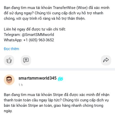
Bạn đang tìm mua tài khoản TransferWise (Wise) đã xác minh
để sử dụng ngay? Chúng tôi cung cấp dịch vụ hỗ trợ nhanh
chóng, với quy trình rõ ràng và hỗ trợ thân thiện.
Liên hệ ngay để được tư vấn chi tiết:
Telegram: @SmartSMMworld
WhatsApp: +1 (605) 963-3652
Đọc thêm
Lưu ý: Việc mua bán tài khoản có thể vi phạm điều khoản dịch
vụ của Wise. Hãy cân nhắc kỹ trước khi quyết định.
#wise
#transferwise
#taikhoanxacminh
#dichvutaichinh
smartsmmworld345
1 h
Bạn đang tìm mua tài khoản Stripe đã được xác minh để nhận
thanh toán toàn cầu ngay lập tức? Chúng tôi cung cấp dịch vụ
bán tài khoản Stripe an toàn, giao hàng nhanh chóng trong
ngày.