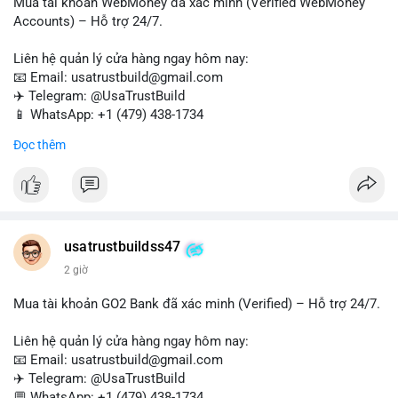
Mua tài khoản WebMoney đã xác minh (Verified WebMoney
Accounts) – Hỗ trợ 24/7.
Liên hệ quản lý cửa hàng ngay hôm nay:
📧 Email: usatrustbuild@gmail.com
✈️ Telegram: @UsaTrustBuild
📱 WhatsApp: +1 (479) 438-1734
Đọc thêm
Tài khoản WebMoney xác minh sẵn sàng – giao dịch nhanh
chóng, an toàn, phù hợp cho thanh toán trực tuyến, nhận tiền
và chuyển tiền quốc tế.
#buyverifiedwebmoneyaccounts
#webmoney
#verifiedaccounts
#onlinepayment
#cashout
#sendmoney
usatrustbuildss47
#trustbuild
2 giờ
Mua tài khoản GO2 Bank đã xác minh (Verified) – Hỗ trợ 24/7.
Liên hệ quản lý cửa hàng ngay hôm nay:
📧 Email: usatrustbuild@gmail.com
✈️ Telegram: @UsaTrustBuild
💬 WhatsApp: +1 (479) 438-1734