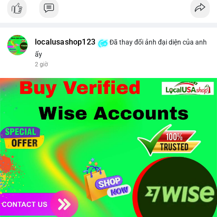
#binancesquare
#cryptonews
#brazil
#regulation
$btc $eth
#vlikevn
#titanbot
localusashop123
Đã thay đổi ảnh đại diện của anh
ấy
📰 Nguồn: CoinDesk
2 giờ