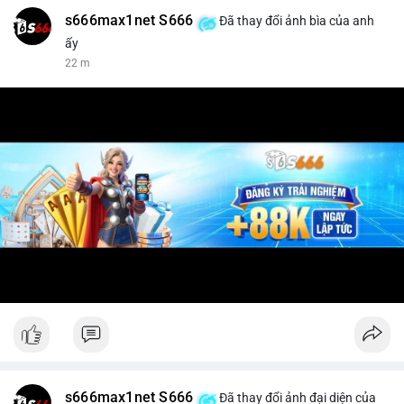
s666max1net S666
Đã thay đổi ảnh bìa của anh
ấy
22 m
s666max1net S666
Đã thay đổi ảnh đại diện của