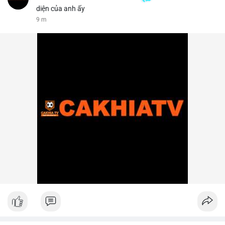
diện của anh ấy
9 m