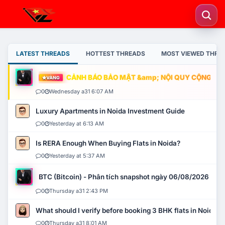
LATEST THREADS
HOTTEST THREADS
MOST VIEWED THRE
CẢNH BÁO BẢO MẬT &amp; NỘI QUY CỘNG ĐỒNG
VÀNG
0
Wednesday a31 6:07 AM
Luxury Apartments in Noida Investment Guide
0
Yesterday at 6:13 AM
Is RERA Enough When Buying Flats in Noida?
0
Yesterday at 5:37 AM
BTC (Bitcoin) - Phân tích snapshot ngày 06/08/2026
0
Thursday a31 2:43 PM
What should I verify before booking 3 BHK flats in Noida?
0
Thursday a31 8:01 AM