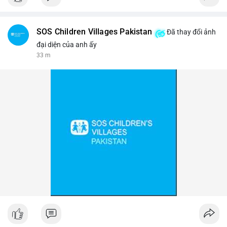
$btc
SOS Children Villages Pakistan
Đã thay đổi ảnh
#vlikevn
#titanbot
đại diện của anh ấy
33 m
📰 Nguồn: Cointelegraph