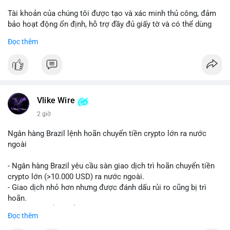
Tài khoản của chúng tôi được tạo và xác minh thủ công, đảm
bảo hoạt động ổn định, hỗ trợ đầy đủ giấy tờ và có thể dùng
ngay cho doanh nghiệp của bạn.
Đọc thêm
Liên hệ ngay để được tư vấn và hỗ trợ nhanh nhất:
Telegram: @SmartSMMworld
WhatsApp: +1 (605) 963-3652
#buyverifiedstripeaccounts
#stripeaccounts
#paymentgateway
Vlike Wire
2 giờ
Ngân hàng Brazil lệnh hoãn chuyển tiền crypto lớn ra nước
ngoài
- Ngân hàng Brazil yêu cầu sàn giao dịch trì hoãn chuyển tiền
crypto lớn (>10.000 USD) ra nước ngoài.
- Giao dịch nhỏ hơn nhưng được đánh dấu rủi ro cũng bị trì
hoãn.
- Quy định nhằm kiểm soát dòng tiền, ngăn chặn rửa tiền.
Đọc thêm