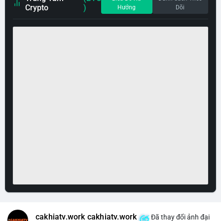
Crypto
)
Hướng
Dõi
cakhiatv.work cakhiatv.work
Đã thay đổi ảnh đại