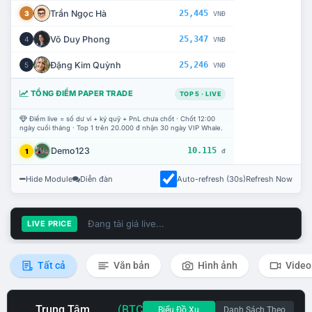
Trần Ngọc Hà
25,445
3
VNĐ
Võ Duy Phong
25,347
4
VNĐ
Đặng Kim Quỳnh
25,246
5
VNĐ
TỔNG ĐIỂM PAPER TRADE
TOP 5 · LIVE
Điểm live = số dư ví + ký quỹ + PnL chưa chốt · Chốt 12:00
ngày cuối tháng · Top 1 trên 20.000 đ nhận 30 ngày VIP Whale.
Demo123
10.115
1
đ
Hide Module
Diễn đàn
Auto-refresh (30s)
Refresh Now
Đang tải giá live...
LIVE PRICE
Tất cả
Văn bản
Hình ảnh
Video
Trung Tâm
(BTC
Biểu Đồ Xu
Danh Sách Theo