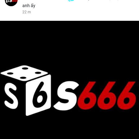
anh ấy
22 m