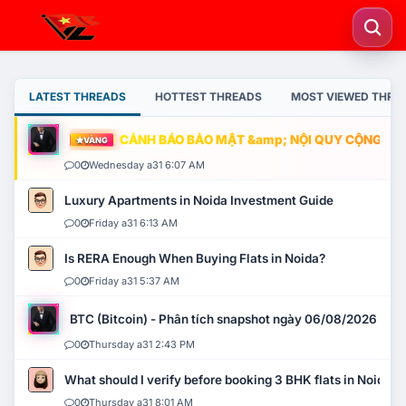
LATEST THREADS
HOTTEST THREADS
MOST VIEWED THRE
CẢNH BÁO BẢO MẬT &amp; NỘI QUY CỘNG ĐỒNG
VÀNG
0
Wednesday a31 6:07 AM
Luxury Apartments in Noida Investment Guide
0
Friday a31 6:13 AM
Is RERA Enough When Buying Flats in Noida?
0
Friday a31 5:37 AM
BTC (Bitcoin) - Phân tích snapshot ngày 06/08/2026
0
Thursday a31 2:43 PM
What should I verify before booking 3 BHK flats in Noida?
0
Thursday a31 8:01 AM