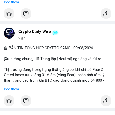
Đọc thêm
📊 Nguồn: Radar Tâm Lý Thị Trường
cổ đông vào tháng 2.
- Định chế tài chính: Delaware Life đưa BTC vào sản phẩm bảo
hiểm; Galaxy Digital lập quỹ đầu tư 100 triệu USD.
- Pháp lý: CEO Coinbase thúc đẩy khung pháp lý tại Davos; Bồ
Đào Nha chặn Polymarket.
Crypto Daily Wire
#binancesquare
#cryptonews
#btc
#eth
#sol
#xrp
2 giờ
$btc $eth $sol $xrp
📰 BẢN TIN TỔNG HỢP CRYPTO SÁNG - 09/08/2026
#vlikevn
#titanbot
[Xu hướng chung]: 🟡 Trung lập (Neutral) nghiêng về rủi ro
📰 Nguồn: Decrypt
Thị trường đang trong trạng thái giằng co khi chỉ số Fear &
Greed Index tụt xuống 31 điểm (vùng Fear), phản ánh tâm lý
thận trọng bao trùm khi BTC dao động quanh mốc 64.800 -
64.900 USD.
Đọc thêm
- Thị trường & Giá cả: Hoạt động cá voi diễn ra mạnh mẽ với 7
giao dịch BTC lớn được ghi nhận trong 24h qua, tổng trị giá
hơn 23,6 triệu USD. Đáng chú ý nhất là lệnh chuyển 90,94 BTC
(5,89 triệu USD) và 89,97 BTC (5,82 triệu USD), cho thấy các tổ