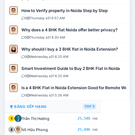
How to Verify property in Noida Step by Step
0
Thursday a31 6:57 AM
Why does a 4 BHK flat Noida offer better privacy?
0
Thursday a31 6:30 AM
Why should I buy a 3 BHK flat in Noida Extension?
0
Wednesday a31 6:25 AM
Smart Investment Guide to Buy 2 BHK Flat in Noida
0
Wednesday a31 6:20 AM
Is a 4 BHK Flat in Noida Extension Good for Remote Work?
0
Wednesday a31 5:26 AM
BẢNG XẾP HẠNG
TOP 5
Trần Thị Hương
25,548
1
VNĐ
Võ Hữu Phong
25,446
2
VNĐ