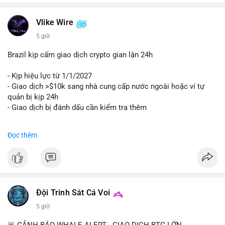
Vlike Wire
5 giờ
Brazil kịp cấm giao dịch crypto gian lận 24h
- Kịp hiệu lực từ 1/1/2027
- Giao dịch >$10k sang nhà cung cấp nước ngoài hoặc ví tự
quản bị kịp 24h
- Giao dịch bị đánh dấu cần kiểm tra thêm
#binancesquare
#cryptonews
#regulation
Đọc thêm
$btc $eth
#vlikevn
#titanbot
📰 Nguồn: Cointelegraph
Đội Trinh Sát Cá Voi
5 giờ