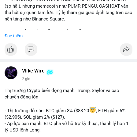
(sợ hãi), nhưng memecoin như PUMP, PENGU, CASHCAT vẫn
thu hút sự quan tâm lớn. Tỷ lệ tham gia giao dịch tăng trên các
nền tảng như Binance Square.
📈 XU HƯỚNG TÌM KIẾM & THẢO LUẬN: TUT, PUMP, PENGU,
Đọc thêm
CASHCAT, SUI, TAO xuất hiện nhiều trong tìm kiếm Việt Nam
và quốc tế. Chủ đề "tăng giá nhanh" và "bài toán mới" là chủ đề
hấp dẫn. Bàn tán về SPCX và SAGA cũng hấp dẫn.
💬 DÒNG CHẢY TIN TỨC & TRUYỀN THÔNG: Bàn tán về "long
SAGA", "short SPCX", và "đã ngồi ăn ở khách sạn 5*" (từ bài
Vlike Wire
đăng Binance Square). Tin tức về BIP-110 Bitcoin và SKR token
2 giờ
Solana tăng 250% FDV. Cập nhật về airdrop MMT và tích hợp
BNB Smart Chain.
Thị trường Crypto biến động mạnh: Trump, Saylor và các
chuyển động lớn
💡 NHẬN ĐỊNH & KHUYẾN NGHỊ: Tâm lý thị trường phân cực.
Sợ hãi do chỉ số thấp nhưng xu hướng memecoin và tin tức
- Thị trường đỏ sàn: BTC giảm 3% ($88.20
, ETH giảm 6%
tích cực (BTC ETF, SKR) tạo áp lực lên giá. Rủi ro từ các đề cày
($2.905), SOL giảm 2% ($127).
SPCX và SAGA vẫn cao. Cần theo dõi xu hướng "long" hoặc
- Áp lực bán mạnh: BTC phá vỡ hỗ trợ kỹ thuật, thanh lý hơn 1
"short" theo chiến lược cá nhân.
tỷ USD lệnh Long.
- Tin tức quan trọng: Trump Media dự kiến airdrop token cho