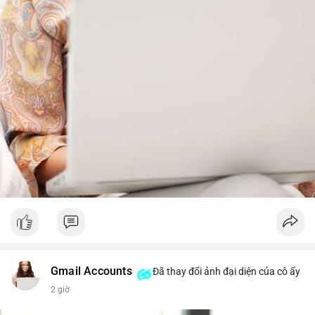
từ dòng vốn ETF (tuần tốt nhất kể từ tháng 4 với 1 tỷ USD)
trước khi gia tăng vị thế.
Xem chi tiết các bài viết đầy đủ tại dòng thời gian của Vlike.vn!
#whalealertbtc
#feargreedindex
#bip110fork
#brazilcryptoregulation
#defitvl
Gmail Accounts
Đã thay đổi ảnh đại diện của cô ấy
2 giờ