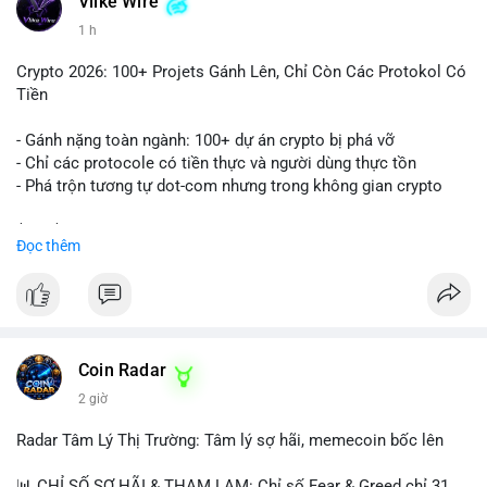
Vlike Wire
1 h
Crypto 2026: 100+ Projets Gánh Lên, Chỉ Còn Các Protokol Có
Tiền
- Gánh nặng toàn ngành: 100+ dự án crypto bị phá vỡ
- Chỉ các protocole có tiền thực và người dùng thực tồn
- Phá trộn tương tự dot-com nhưng trong không gian crypto
$btc $eth
Đọc thêm
#vlikevn
#titanbot
📰 Nguồn: CoinDesk
Coin Radar
2 giờ
Radar Tâm Lý Thị Trường: Tâm lý sợ hãi, memecoin bốc lên
📊 CHỈ SỐ SỢ HÃI & THAM LAM: Chỉ số Fear & Greed chỉ 31