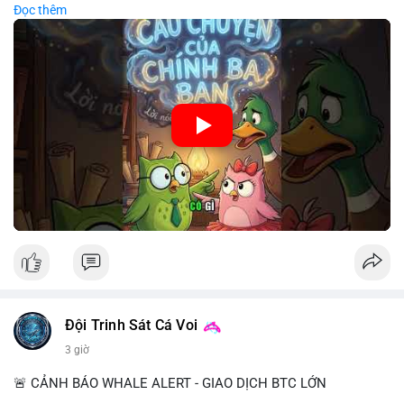
Đọc thêm
chiến lược đầu tư rõ ràng.
🎥 Xem video trực tiếp tại:
Nguồn: Cú Thông Thái
Đội Trinh Sát Cá Voi
3 giờ
🚨 CẢNH BÁO WHALE ALERT - GIAO DỊCH BTC LỚN