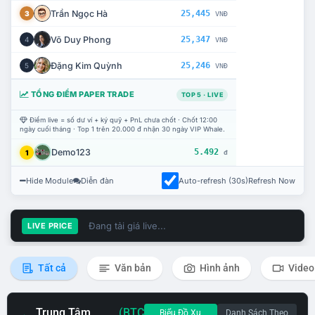
Trần Ngọc Hà
25,445
3
VNĐ
Võ Duy Phong
25,347
4
VNĐ
Đặng Kim Quỳnh
25,246
5
VNĐ
TỔNG ĐIỂM PAPER TRADE
TOP 5 · LIVE
Điểm live = số dư ví + ký quỹ + PnL chưa chốt · Chốt 12:00
ngày cuối tháng · Top 1 trên 20.000 đ nhận 30 ngày VIP Whale.
Demo123
5.492
1
đ
Hide Module
Diễn đàn
Auto-refresh (30s)
Refresh Now
Đang tải giá live...
LIVE PRICE
Tất cả
Văn bản
Hình ảnh
Video
Trung Tâm
(BTC
Biểu Đồ Xu
Danh Sách Theo