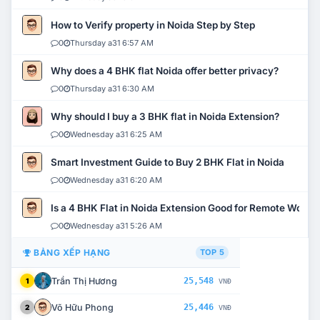
How to Verify property in Noida Step by Step
0
Thursday a31 6:57 AM
Why does a 4 BHK flat Noida offer better privacy?
0
Thursday a31 6:30 AM
Why should I buy a 3 BHK flat in Noida Extension?
0
Wednesday a31 6:25 AM
Smart Investment Guide to Buy 2 BHK Flat in Noida
0
Wednesday a31 6:20 AM
Is a 4 BHK Flat in Noida Extension Good for Remote Work?
0
Wednesday a31 5:26 AM
BẢNG XẾP HẠNG
TOP 5
Trần Thị Hương
25,548
1
VNĐ
Võ Hữu Phong
25,446
2
VNĐ