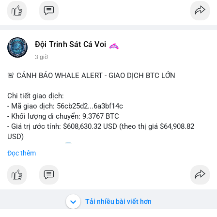
$btc
#vlikevn
#titanbot
Đội Trinh Sát Cá Voi
📰 Nguồn: CoinDesk
3 giờ
🚨 CẢNH BÁO WHALE ALERT - GIAO DỊCH BTC LỚN
Chi tiết giao dịch:
- Mã giao dịch: 56cb25d2...6a3bf14c
- Khối lượng di chuyển: 9.3767 BTC
- Giá trị ước tính: $608,630.32 USD (theo thị giá $64,908.82
USD)
- Thời gian: 02:20
0 2026-08-08 UTC
Đọc thêm
Nhận định phân tích:
Giao dịch gần 610 nghìn USD được thực hiện trong khung giờ
sáng sớm, thời điểm thanh khoản mỏng, cho thấy chủ ví ưu
tiên sự riêng tư hơn là tốc độ khớp lệnh. Với khối lượng trung
Tải nhiều bài viết hơn
bình lớn này, khả năng cao là cá voi đang tái phân bổ tài sản