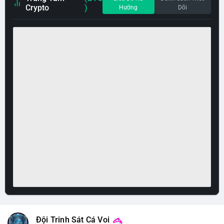
Crypto
)
Hướng
Dõi
Đội Trinh Sát Cá Voi