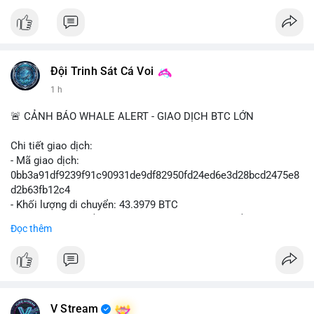
#vlikevn
#titanbot
📰 Nguồn: Cointelegraph
Đội Trinh Sát Cá Voi
1 h
🚨 CẢNH BÁO WHALE ALERT - GIAO DỊCH BTC LỚN
Chi tiết giao dịch:
- Mã giao dịch:
0bb3a91df9239f91c90931de9df82950fd24ed6e3d28bcd2475e8
d2b63fb12c4
- Khối lượng di chuyển: 43.3979 BTC
- Giá trị ước tính: $2,820,579.98 USD (theo thị giá $64,993.43
Đọc thêm
USD)
- Thời gian: 04:18
4 2026-08-08 UTC
Nhận định phân tích hành vi của Cá voi dựa trên giao dịch này:
Khối lượng 43.3979 BTC tương đương 2.82 triệu USD, một con
V Stream
số đủ lớn để tạo áp lực thanh khoản tức thời. Hành vi này có