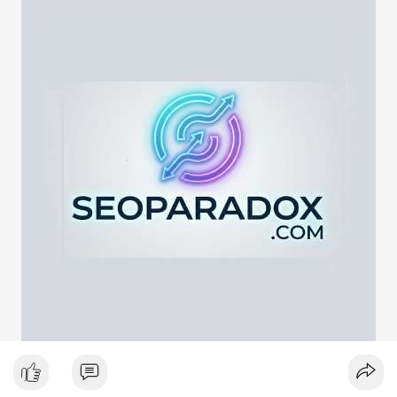
lực cung ngắn hạn. Tuy nhiên, nếu địa chỉ nhận là ví lạnh hoặc
ví tích lũy, động thái này phản ánh chiến lược nắm giữ dài hạn
giữa lúc thị trường biến động quanh mốc 65,000 USD. Việc
giao dịch chưa được xác nhận làm tăng sự chú ý của giới đầu
tư, có thể gây ra biến động giá tức thời.
Lời khuyên ngắn gọn cho nhà đầu tư nhỏ lẻ:
Hãy theo dõi xác nhận giao dịch và dòng tiền tiếp theo. Nếu
BTC bị chuyển lên sàn trong khung giờ thanh khoản thấp, hãy
thận trọng với nhịp điều chỉnh ngắn hạn. Không nên hành động
theo cảm xúc, hãy đặt lệnh dựa trên vùng hỗ trợ và kháng cự rõ
ràng.
#21dot71btc
#mempoolbtc
#chuyentiencavoi
#aplucban
#biendonggia