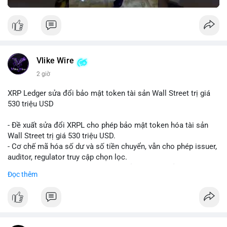
Vlike Wire
2 giờ
XRP Ledger sửa đổi bảo mật token tài sản Wall Street trị giá
530 triệu USD
- Đề xuất sửa đổi XRPL cho phép bảo mật token hóa tài sản
Wall Street trị giá 530 triệu USD.
- Cơ chế mã hóa số dư và số tiền chuyển, vẫn cho phép issuer,
auditor, regulator truy cập chọn lọc.
- Mục tiêu: tăng tính riêng tư, tuân thủ quy định, bảo vệ dữ liệu
Đọc thêm
tài chính.
- Đề xuất đang được xem xét bởi cộng đồng XRPL và các tổ
chức tài chính.
#binancesquare
#cryptonews
#xrp