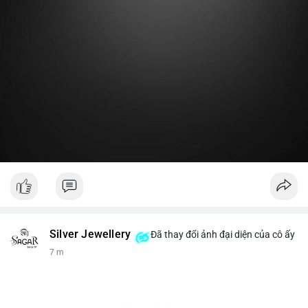
Lời khuyên:
Nhà đầu tư nhỏ lẻ nên theo dõi thêm 2-3 giao dịch lớn tiếp
theo trong 24 giờ. Nếu dòng tiền tiếp tục chảy vào ví lạnh, đó
là tín hiệu tích lũy. Tránh hành động theo cảm xúc trước một
giao dịch đơn lẻ.
#19dot8371btc
#vilanh
#tichluydaihan
#phanbotaisan
#gia65k
Silver Jewellery
Đã thay đổi ảnh đại diện của cô ấy
7 m