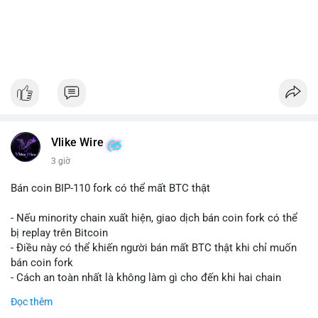
Vlike Wire
3 giờ
Bán coin BIP-110 fork có thể mất BTC thật
- Nếu minority chain xuất hiện, giao dịch bán coin fork có thể
bị replay trên Bitcoin
- Điều này có thể khiến người bán mất BTC thật khi chỉ muốn
bán coin fork
- Cách an toàn nhất là không làm gì cho đến khi hai chain
được tách riêng
Đọc thêm
-
#binancesquare
#cryptonews
#btc
#bip110