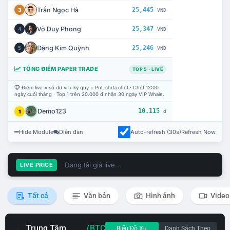
Trần Ngọc Hà
25,445
3
VNĐ
Võ Duy Phong
25,347
4
VNĐ
Đặng Kim Quỳnh
25,246
5
VNĐ
TỔNG ĐIỂM PAPER TRADE
TOP 5 · LIVE
Điểm live = số dư ví + ký quỹ + PnL chưa chốt · Chốt 12:00
ngày cuối tháng · Top 1 trên 20.000 đ nhận 30 ngày VIP Whale.
Demo123
10.115
1
đ
Hide Module
Diễn đàn
Auto-refresh (30s)
Refresh Now
Đang tải giá live...
LIVE PRICE
Tất cả
Văn bản
Hình ảnh
Video
Trung Tâm
(BTC
Biểu Đồ Xu
Danh Sách Theo