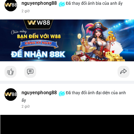
nguyenphong88
Đã thay đổi ảnh bìa của anh ấy
$xrp
2 giờ
#vlikevn
#titanbot
📰 Nguồn: CoinDesk
nguyenphong88
Đã thay đổi ảnh đại diện của anh
ấy
2 giờ