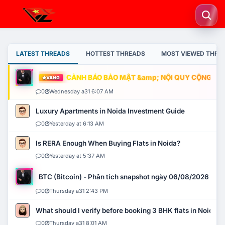
LATEST THREADS
HOTTEST THREADS
MOST VIEWED THRE
CẢNH BÁO BẢO MẬT &amp; NỘI QUY CỘNG ĐỒNG
VÀNG
0
Wednesday a31 6:07 AM
Luxury Apartments in Noida Investment Guide
0
Yesterday at 6:13 AM
Is RERA Enough When Buying Flats in Noida?
0
Yesterday at 5:37 AM
BTC (Bitcoin) - Phân tích snapshot ngày 06/08/2026
0
Thursday a31 2:43 PM
What should I verify before booking 3 BHK flats in Noida?
0
Thursday a31 8:01 AM