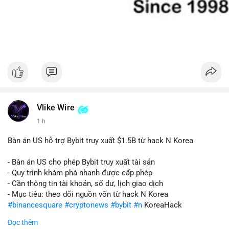
Vlike Wire
1 h
Bàn án US hỗ trợ Bybit truy xuất $1.5B từ hack N Korea
- Bàn án US cho phép Bybit truy xuất tài sản
- Quy trình khám phá nhanh được cấp phép
- Cần thông tin tài khoản, số dư, lịch giao dịch
- Mục tiêu: theo dõi nguồn vốn từ hack N Korea
#binancesquare
#cryptonews
#bybit
#n
KoreaHack
Đọc thêm
$btc $eth