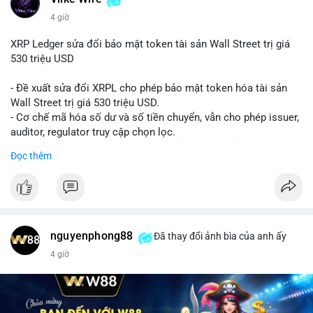
4 giờ
XRP Ledger sửa đổi bảo mật token tài sản Wall Street trị giá
530 triệu USD
- Đề xuất sửa đổi XRPL cho phép bảo mật token hóa tài sản
Wall Street trị giá 530 triệu USD.
- Cơ chế mã hóa số dư và số tiền chuyển, vẫn cho phép issuer,
auditor, regulator truy cập chọn lọc.
- Mục tiêu: tăng tính riêng tư, tuân thủ quy định, bảo vệ dữ liệu
Đọc thêm
tài chính.
- Đề xuất đang được xem xét bởi cộng đồng XRPL và các tổ
chức tài chính.
#binancesquare
#cryptonews
#xrp
nguyenphong88
Đã thay đổi ảnh bìa của anh ấy
$xrp
4 giờ
#vlikevn
#titanbot
📰 Nguồn: CoinDesk