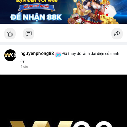
nguyenphong88
Đã thay đổi ảnh đại diện của anh
ấy
4 giờ