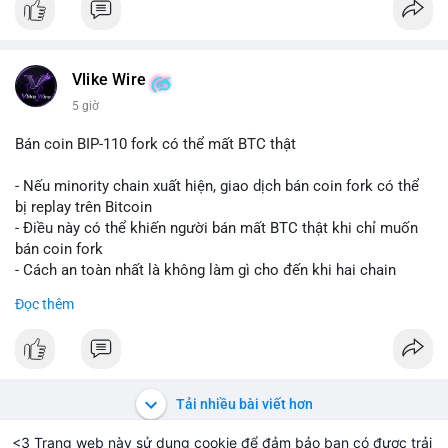
Vlike Wire
5 giờ
Bán coin BIP-110 fork có thể mất BTC thật
- Nếu minority chain xuất hiện, giao dịch bán coin fork có thể
bị replay trên Bitcoin
- Điều này có thể khiến người bán mất BTC thật khi chỉ muốn
bán coin fork
- Cách an toàn nhất là không làm gì cho đến khi hai chain
được tách riêng
Đọc thêm
-
#binancesquare
#cryptonews
#btc
#bip110
$btc
#vlikevn
#titanbot
Tải nhiều bài viết hơn
📰 Nguồn: CoinDesk
<3 Trang web này sử dụng cookie để đảm bảo bạn có được trải