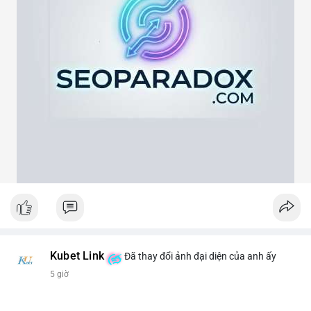
Lời khuyên ngắn gọn cho nhà đầu tư nhỏ lẻ:
Hãy theo dõi xác nhận giao dịch và dòng tiền tiếp theo. Nếu
BTC bị chuyển lên sàn trong khung giờ thanh khoản thấp, hãy
thận trọng với nhịp điều chỉnh ngắn hạn. Không nên hành động
theo cảm xúc, hãy đặt lệnh dựa trên vùng hỗ trợ và kháng cự rõ
ràng.
#21dot71btc
#mempoolbtc
#chuyentiencavoi
#aplucban
#biendonggia
Kubet Link
Đã thay đổi ảnh đại diện của anh ấy
5 giờ