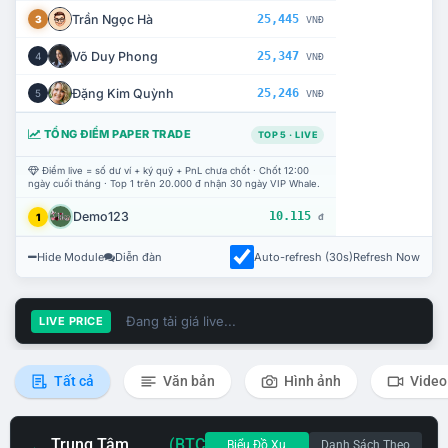
Trần Ngọc Hà
25,445
3
VNĐ
Võ Duy Phong
25,347
4
VNĐ
Đặng Kim Quỳnh
25,246
5
VNĐ
TỔNG ĐIỂM PAPER TRADE
TOP 5 · LIVE
Điểm live = số dư ví + ký quỹ + PnL chưa chốt · Chốt 12:00
ngày cuối tháng · Top 1 trên 20.000 đ nhận 30 ngày VIP Whale.
Demo123
10.115
1
đ
Hide Module
Diễn đàn
Auto-refresh (30s)
Refresh Now
Đang tải giá live...
LIVE PRICE
Tất cả
Văn bản
Hình ảnh
Video
Trung Tâm
(BTC
Biểu Đồ Xu
Danh Sách Theo