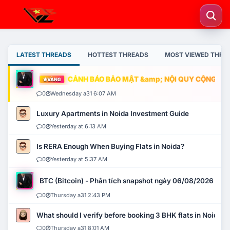
LATEST THREADS
HOTTEST THREADS
MOST VIEWED THRE
CẢNH BÁO BẢO MẬT &amp; NỘI QUY CỘNG ĐỒNG
VÀNG
0
Wednesday a31 6:07 AM
Luxury Apartments in Noida Investment Guide
0
Yesterday at 6:13 AM
Is RERA Enough When Buying Flats in Noida?
0
Yesterday at 5:37 AM
BTC (Bitcoin) - Phân tích snapshot ngày 06/08/2026
0
Thursday a31 2:43 PM
What should I verify before booking 3 BHK flats in Noida?
0
Thursday a31 8:01 AM