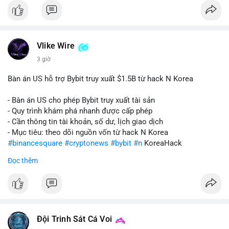
Vlike Wire
3 giờ
Bàn án US hỗ trợ Bybit truy xuất $1.5B từ hack N Korea
- Bàn án US cho phép Bybit truy xuất tài sản
- Quy trình khám phá nhanh được cấp phép
- Cần thông tin tài khoản, số dư, lịch giao dịch
- Mục tiêu: theo dõi nguồn vốn từ hack N Korea
#binancesquare
#cryptonews
#bybit
#n
KoreaHack
Đọc thêm
$btc $eth
#vlikevn
#titanbot
📰 Nguồn: Cointelegraph
Đội Trinh Sát Cá Voi