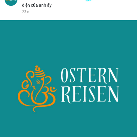
diện của anh ấy
24 m