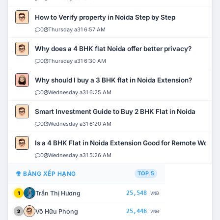
How to Verify property in Noida Step by Step
0
Thursday a31 6:57 AM
Why does a 4 BHK flat Noida offer better privacy?
0
Thursday a31 6:30 AM
Why should I buy a 3 BHK flat in Noida Extension?
0
Wednesday a31 6:25 AM
Smart Investment Guide to Buy 2 BHK Flat in Noida
0
Wednesday a31 6:20 AM
Is a 4 BHK Flat in Noida Extension Good for Remote Work?
0
Wednesday a31 5:26 AM
BẢNG XẾP HẠNG
TOP 5
Trần Thị Hương
25,548
1
VNĐ
Võ Hữu Phong
25,446
2
VNĐ