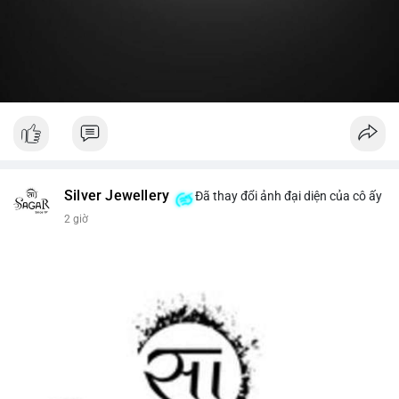
#19dot8371btc
#vilanh
#tichluydaihan
#phanbotaisan
#gia65k
Silver Jewellery
Đã thay đổi ảnh đại diện của cô ấy
2 giờ