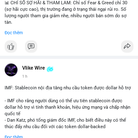
📊 CHỈ SỐ SỢ HÃI & THAM LAM: Chỉ số Fear & Greed chỉ 30
(sợ hãi cực cao), thị trường đang ở trạng thái ngại rủi ro. Số
lượng người tham gia giảm nhẹ, nhiều người bán sớm do sợ
tàn.
Đọc thêm
📈 XU HƯỚNG TÌM KIẾM & THẢO LUẬN: Biconomy (BICO),
Pudgy Penguins (PENGU), Bitcoin SV (BSV) và Kaspa (KAS) là
coin được tìm kiếm nhiều nhất. Chủ đề NFT (Pudgy Penguins),
AI (Hyperliquid) và ổn định (BSV) nổi bật.
💬 DÒNG CHẢY TIN TỨC & TRUYỀN THÔNG: Bàn tán trên
Vlike Wire
Binance Square tập trung vào lệnh kẹp, dự báo NVDA và Musk
1 h
Starship 13. Telegram nhấn mạnh luật mới tại Brazil và tranh
luận về Clearity Act.
IMF: Stablecoin nội địa tăng nhu cầu token được dollar hỗ trợ
💡 NHẬN ĐỊNH & KHUYẾN NGHỊ: Tâm lý ngắn hạn vẫn tiêu
- IMF cho rằng người dùng có thể ưu tiên stablecoin được
cực do sợ hãi, nhưng xu hướng coin nhỏ và tin tức AI/NVIDA
dollar hỗ trợ vì tính thanh khoản, hiệu ứng mạng và chấp nhận
có thể tạo cơ hội mua sớm. Cần theo dõi sự thay đổi trong
quốc tế
chính sách crypto Mỹ.
- Dan Katz, phó tổng giám đốc IMF, cho biết điều này có thể
thúc đẩy nhu cầu đối với các token dollar-backed
📊 Nguồn: Radar Tâm Lý Thị Trường
- Nhận định được đưa ra trong bối cảnh các quốc gia phát
Đọc thêm