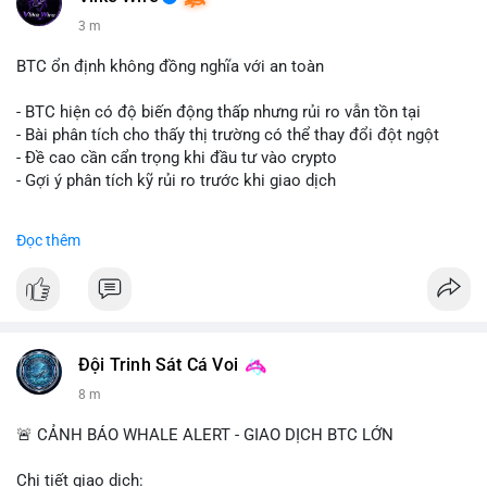
3 m
BTC ổn định không đồng nghĩa với an toàn
- BTC hiện có độ biến động thấp nhưng rủi ro vẫn tồn tại
- Bài phân tích cho thấy thị trường có thể thay đổi đột ngột
- Đề cao cần cẩn trọng khi đầu tư vào crypto
- Gợi ý phân tích kỹ rủi ro trước khi giao dịch
#binancesquare
#cryptonews
#btc
#marketanalysis
Đọc thêm
$btc
#vlikevn
#titanbot
📰 Nguồn: CoinDesk
Đội Trinh Sát Cá Voi
8 m
🚨 CẢNH BÁO WHALE ALERT - GIAO DỊCH BTC LỚN
Chi tiết giao dịch: