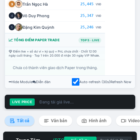
Trần Ngọc Hà
25,445
3
VNĐ
Võ Duy Phong
25,347
4
VNĐ
Đặng Kim Quỳnh
25,246
5
VNĐ
TỔNG ĐIỂM PAPER TRADE
TOP 5 · LIVE
Điểm live = số dư ví + ký quỹ + PnL chưa chốt · Chốt 12:00
ngày cuối tháng · Top 1 trên 20.000 đ nhận 30 ngày VIP Whale.
Chưa có thành viên giao dịch Paper trong tháng.
Hide Module
Diễn đàn
Auto-refresh (30s)
Refresh Now
Đang tải giá live...
LIVE PRICE
Tất cả
Văn bản
Hình ảnh
Video