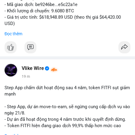
- Mã giao dịch: be9246be...e5c22a1e
- Khối lượng di chuyển: 9.6080 BTC
- Giá trị ước tính: $618,948.89 USD (theo thị giá $64,420.00
USD)
- Thời gian: 14:19:34 2026-08-06 UTC
Đọc thêm
Nhận định phân tích hành vi của Cá voi dựa trên giao dịch này:
Khối lượng 9.608 BTC, tương đương gần 619 nghìn USD, chưa
quá lớn để gây áp lực bán trực tiếp lên sàn giao dịch. Tuy
nhiên, việc di chuyển một lượng BTC tập trung trong thời điểm
biến động có thể là bước khởi đầu cho chiến dịch gom hàng
Vlike Wire
hoặc tái phân bổ danh mục. Nếu giao dịch được xác nhận
19 m
chuyển vào ví lạnh, khả năng cao cá voi đang tích lũy dài hạn,
giảm nguồn cung lưu thông. Ngược lại, nếu dòng tiền đổ về ví
Step App chấm dứt hoạt động sau 4 năm, token FITFI sụt giảm
sàn nóng, thị trường có thể đối mặt với áp lực chốt lời ngắn
mạnh
hạn.
- Step App, dự án move‑to‑earn, sẽ ngừng cung cấp dịch vụ vào
Lời khuyên cho nhà đầu tư nhỏ lẻ: Theo dõi xác nhận của giao
ngày 21/8.
dịch này. Nếu BTC tiếp tục bị rút khỏi sàn với tần suất tăng, đó
- Dự án đã hoạt động trong 4 năm trước khi quyết định dừng.
là tín hiệu tích cực cho xu hướng tăng giá. Hạn chế hành động
- Token FITFI hiện đang giao dịch 99,9% thấp hơn mức cao
theo cảm xúc, ưu tiên quản trị rủi ro với khối lượng vị thế nhỏ.
nhất từng đạt được.