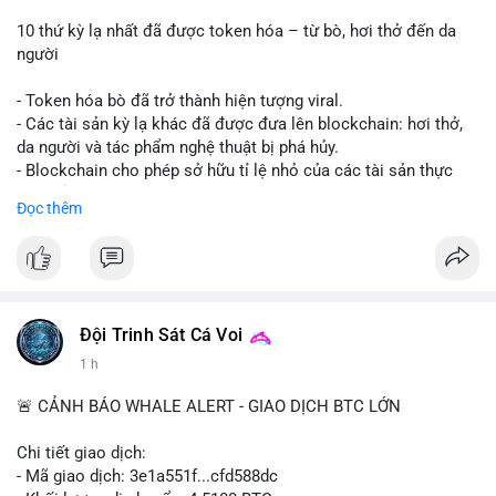
10 thứ kỳ lạ nhất đã được token hóa – từ bò, hơi thở đến da
người
- Token hóa bò đã trở thành hiện tượng viral.
- Các tài sản kỳ lạ khác đã được đưa lên blockchain: hơi thở,
da người và tác phẩm nghệ thuật bị phá hủy.
- Blockchain cho phép sở hữu tỉ lệ nhỏ của các tài sản thực
vật, mở ra thị trường mới.
Đọc thêm
- Câu hỏi về pháp lý, đạo đức và bảo mật đang được đặt ra.
- Nhiều nền tảng NFT đang thử nghiệm token hóa các tài sản
bất thường.
#binancesquare
#cryptonews
#tokenization
#web3
#nft
Đội Trinh Sát Cá Voi
$btc $eth
1 h
#vlikevn
#titanbot
🚨 CẢNH BÁO WHALE ALERT - GIAO DỊCH BTC LỚN
📰 Nguồn: Cointelegraph
Chi tiết giao dịch:
- Mã giao dịch: 3e1a551f...cfd588dc