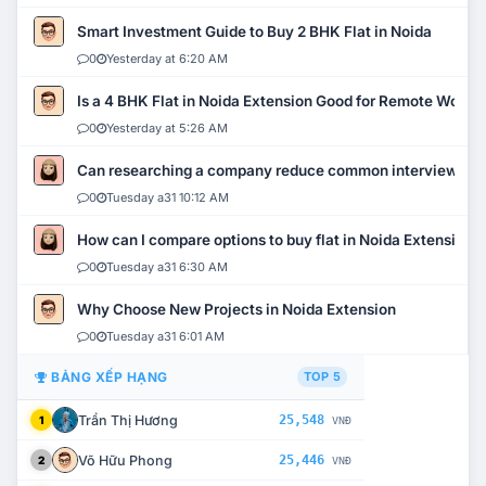
Smart Investment Guide to Buy 2 BHK Flat in Noida
0
Yesterday at 6:20 AM
Is a 4 BHK Flat in Noida Extension Good for Remote Work?
0
Yesterday at 5:26 AM
Can researching a company reduce common interview mi
0
Tuesday a31 10:12 AM
How can I compare options to buy flat in Noida Extension?
0
Tuesday a31 6:30 AM
Why Choose New Projects in Noida Extension
0
Tuesday a31 6:01 AM
BẢNG XẾP HẠNG
TOP 5
Trần Thị Hương
25,548
1
VNĐ
Võ Hữu Phong
25,446
2
VNĐ