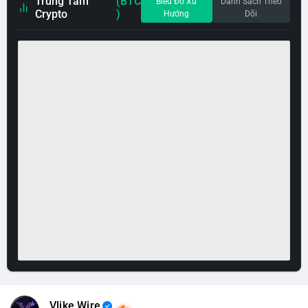
Trung Tâm
(BTC
Biểu Đồ Xu
Danh Sách Theo
Crypto
)
Hướng
Dõi
Vlike Wire