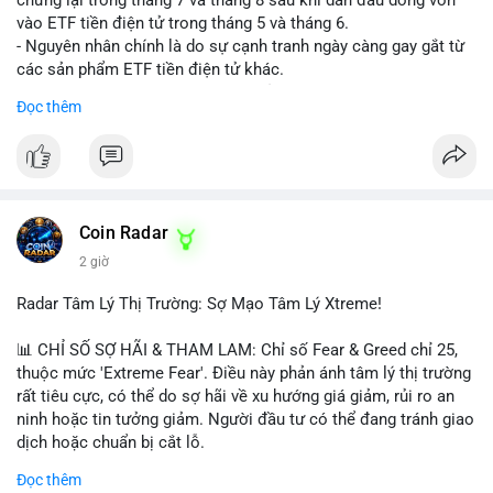
vào ETF tiền điện tử trong tháng 5 và tháng 6.
- Nguyên nhân chính là do sự cạnh tranh ngày càng gay gắt từ
các sản phẩm ETF tiền điện tử khác.
- Điều này cho thấy sự quan tâm của nhà đầu tư đối với
Đọc thêm
Hyperliquid có thể đã giảm bớt, ảnh hưởng đến dòng vốn và
thanh khoản của đồng tiền này.
- Nhà đầu tư cần theo dõi sát sao diễn biến thị trường và các
yếu tố cạnh tranh để đưa ra quyết định đầu tư hợp lý.
#binancesquare
#cryptonews
#hyperliquid
#etf
#jpmorgan
Coin Radar
2 giờ
$hype
Radar Tâm Lý Thị Trường: Sợ Mạo Tâm Lý Xtreme!
#vlikevn
#titanbot
📊 CHỈ SỐ SỢ HÃI & THAM LAM: Chỉ số Fear & Greed chỉ 25,
📰 Nguồn: CoinDesk
thuộc mức 'Extreme Fear'. Điều này phản ánh tâm lý thị trường
rất tiêu cực, có thể do sợ hãi về xu hướng giá giảm, rủi ro an
ninh hoặc tin tưởng giảm. Người đầu tư có thể đang tránh giao
dịch hoặc chuẩn bị cắt lỗ.
Đọc thêm
📈 XU HƯỚNG TÌM KIẾM & THẢO LUẬN: Coin trending trên