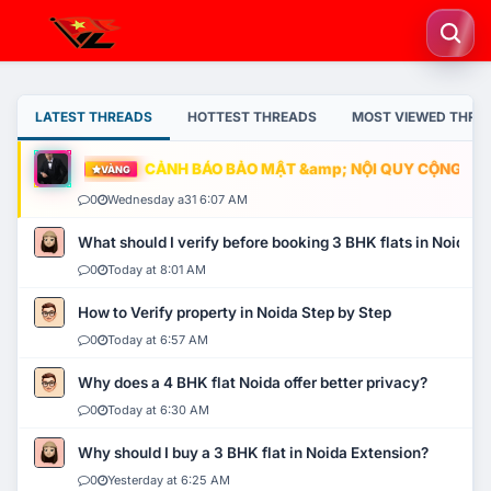
LATEST THREADS
HOTTEST THREADS
MOST VIEWED THRE
CẢNH BÁO BẢO MẬT &amp; NỘI QUY CỘNG ĐỒNG
VÀNG
0
Wednesday a31 6:07 AM
What should I verify before booking 3 BHK flats in Noida?
0
Today at 8:01 AM
How to Verify property in Noida Step by Step
0
Today at 6:57 AM
Why does a 4 BHK flat Noida offer better privacy?
0
Today at 6:30 AM
Why should I buy a 3 BHK flat in Noida Extension?
0
Yesterday at 6:25 AM