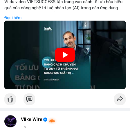
Ví dụ video VIETSUCCESS tập trung vào cách tối ưu hóa hiệu
quả của công nghệ trí tuệ nhân tạo (AI) trong các ứng dụng
chuyên nghiệp. AI được sử dụng để phân tích dữ liệu lớn, dự
Đọc thêm
đoán xu hướng thị trường, và tự động hóa quy trình trong lĩnh
vực tài chính và crypto. Bài đăng nhấn mạnh vai trò của AI
trong việc giảm thiểu sai lầm, tăng tốc độ xử lý, và hỗ trợ quyết
định dựa trên dữ liệu. Điều này đặc biệt quan trọng trong thời
kỳ phát triển nhanh chóng của ngành crypto, nơi tính chính xác
và tốc độ là yếu tố quyết định.
🎥 Xem video trực tiếp tại:
Nguồn: VIETSUCCESS
Vlike Wire
1 h