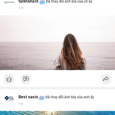
talknshare
Đã thay đổi ảnh bìa của cô ấy
1 h
Best oasis
Đã thay đổi ảnh bìa của anh ấy
1 h