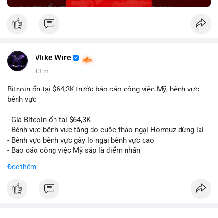
Vlike Wire
13 m
Bitcoin ổn tại $64,3K trước báo cáo công việc Mỹ, bênh vực
bênh vực
- Giá Bitcoin ổn tại $64,3K
- Bênh vực bênh vực tăng do cuộc thảo ngại Hormuz dừng lại
- Bênh vực bênh vực gây lo ngại bênh vực cao
- Báo cáo công việc Mỹ sắp là điểm nhấn
Đọc thêm
$btc
#btc
#vlikevn
#titanbot
📰 Nguồn: CoinDesk