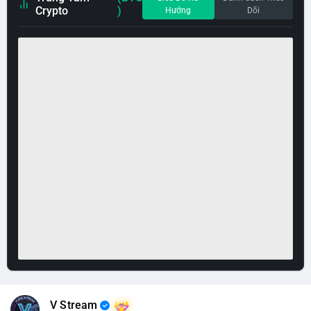
Crypto
)
Hướng
Dõi
V Stream