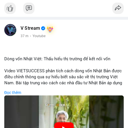
V Stream
37 m
·
Youtube
Dòng vốn Nhật Việt: Thấu hiểu thị trường để kết nối vốn
Video VIETSUCCESS phân tích cách dòng vốn Nhật Bản được
điều chỉnh thông qua sự hiểu biết sâu sắc về thị trường Việt
Nam. Bài tập trung vào cách các nhà đầu tư Nhật Bản áp dụng
chiến lược đầu tư phù hợp với điều kiện kinh tế địa phương, từ
Đọc thêm
đầu tư trực tiếp vào doanh nghiệp đến việc giao dịch tài chính.
Kết nối này không chỉ tạo cơ hội tăng trưởng cho Việt Nam mà
còn tạo ra động lực cho thị trường crypto địa phương khi các
nhà đầu tư đa quốc gia tìm kiếm cơ hội đa dạng. Các yếu tố
như chính sách tài chính Việt Nam, xu hướng đầu tư ESG, và
ổn định thị trường sẽ ảnh hưởng trực tiếp đến lưu lượng vốn