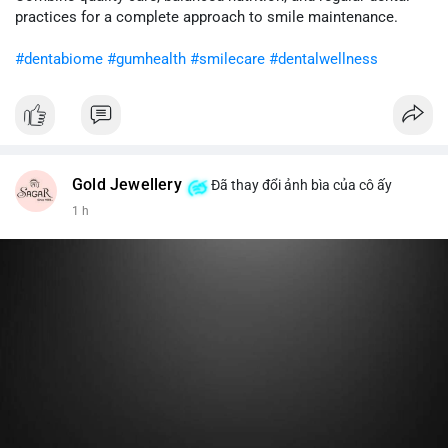
cân nhắc giảm tỷ trọng đòn bẩy và chờ xu hướng rõ ràng trước
practices for a complete approach to smile maintenance.
khi gia tăng vị thế.
#dentabiome
#gumhealth
#smilecare
#dentalwellness
#8dot0316btc
#chuyenlensan
#aplucbannganhan
#btcmempool
#516kusd
Gold Jewellery
Đã thay đổi ảnh bìa của cô ấy
1 h