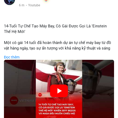
6 m
·
Youtube
14-Tuổi Tự Chế Tạo Máy Bay, Cô Gái Được Gọi Là 'Einstein
Thế Hệ Mới'
Một cô gái 14 tuổi đã hoàn thành dự án tự chế máy bay từ đồ
vật hàng ngày, tạo sự ấn tượng với khả năng kỹ thuật và sáng
tạo. Video do kênh KIEN THUC KINH TE đăng tải ghi lại quá
Đọc thêm
trình cô girl thiết kế, sản xuất và thử nghiệm máy bay, được
nhiều người so sánh với trí tuệ của Einstein. Thành tựu này
không chỉ thể hiện khả năng học tập nhanh chóng mà còn thể
hiện tiềm năng của thế hệ trẻ trong lĩnh vực công nghệ. Mặc dù
chưa liên quan trực tiếp đến tài chính hoặc crypto, sự phát
triển của công nghệ mới thường tạo cơ hội đầu tư hoặc ứng
dụng trong các lĩnh vực số hóa.
🎥 Xem video trực tiếp tại:
Nguồn: KIEN THUC KINH TE