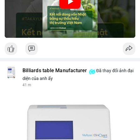
nhập khẩu từ Nhật Bản. Bài cũng nhấn mạnh vai trò của thông
tin thị trường chính xác trong việc giảm rủi ro khi kết nối các
thị trường khác nhau.
🎥 Xem video trực tiếp tại:
Nguồn: VIETSUCCESS
Billiards table Manufacturer
Đã thay đổi ảnh đại
diện của anh ấy
41 m