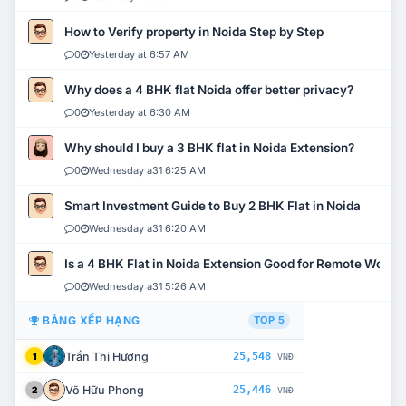
How to Verify property in Noida Step by Step
0
Yesterday at 6:57 AM
Why does a 4 BHK flat Noida offer better privacy?
0
Yesterday at 6:30 AM
Why should I buy a 3 BHK flat in Noida Extension?
0
Wednesday a31 6:25 AM
Smart Investment Guide to Buy 2 BHK Flat in Noida
0
Wednesday a31 6:20 AM
Is a 4 BHK Flat in Noida Extension Good for Remote Work?
0
Wednesday a31 5:26 AM
BẢNG XẾP HẠNG
TOP 5
Trần Thị Hương
25,548
1
VNĐ
Võ Hữu Phong
25,446
2
VNĐ