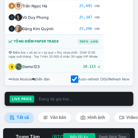
Trần Ngọc Hà
25,445
3
VNĐ
Võ Duy Phong
25,347
4
VNĐ
Đặng Kim Quỳnh
25,246
5
VNĐ
TỔNG ĐIỂM PAPER TRADE
TOP 5 · LIVE
Điểm live = số dư ví + ký quỹ + PnL chưa chốt · Chốt 12:00
ngày cuối tháng · Top 1 trên 20.000 đ nhận 30 ngày VIP Whale.
Demo123
10.115
1
đ
Hide Module
Diễn đàn
Auto-refresh (30s)
Refresh Now
Đang tải giá live...
LIVE PRICE
Tất cả
Văn bản
Hình ảnh
Video
Trung Tâm
(BTC
Biểu Đồ Xu
Danh Sách Theo