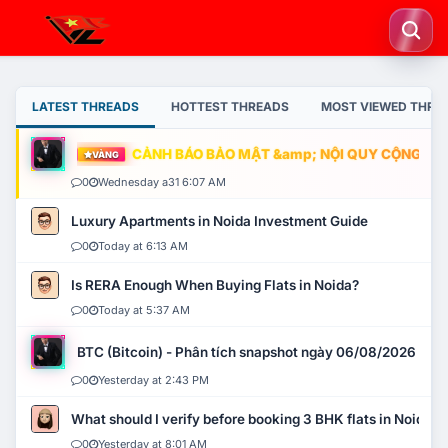
LATEST THREADS
HOTTEST THREADS
MOST VIEWED THRE
CẢNH BÁO BẢO MẬT &amp; NỘI QUY CỘNG ĐỒNG
VÀNG
0
Wednesday a31 6:07 AM
Luxury Apartments in Noida Investment Guide
0
Today at 6:13 AM
Is RERA Enough When Buying Flats in Noida?
0
Today at 5:37 AM
BTC (Bitcoin) - Phân tích snapshot ngày 06/08/2026
0
Yesterday at 2:43 PM
What should I verify before booking 3 BHK flats in Noida?
0
Yesterday at 8:01 AM