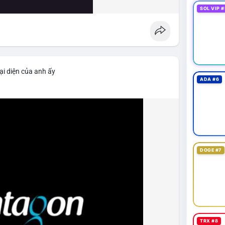
SOL VIP #
ại diện của anh ấy
ADA #6
DOGE #7
TRX #8