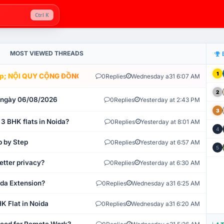
Ctrl K
MOST VIEWED THREADS
1
; NỘI QUY CỘNG ĐỒNG VLIKE.VN: HỆ THỐNG GIÁM SÁT TỰ ĐỘNG 
0
Replies
Wednesday a31 6:07 AM
2
t ngày 06/08/2026
0
Replies
Yesterday at 2:43 PM
3
 3 BHK flats in Noida?
0
Replies
Yesterday at 8:01 AM
4
p by Step
0
Replies
Yesterday at 6:57 AM
5
etter privacy?
0
Replies
Yesterday at 6:30 AM
ida Extension?
0
Replies
Wednesday a31 6:25 AM
K Flat in Noida
0
Replies
Wednesday a31 6:20 AM