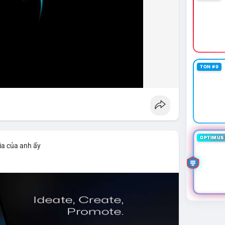
TON #9
OPTIMUS 
ìa của anh ấy