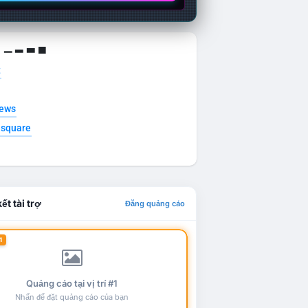
g ▁ ▂ ▃ ▄
t
news
esquare
ết tài trợ
Đăng quảng cáo
1
Quảng cáo tại vị trí #1
Nhấn để đặt quảng cáo của bạn