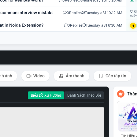
 Good for Remote Work?
0
Replies
Wednesday a31 5:26 AM
T
Đi
 common interview mistakes?
0
Replies
Tuesday a31 10:12 AM
ngày
at in Noida Extension?
0
Replies
Tuesday a31 6:30 AM
1
nh ảnh
Video
Âm thanh
Các tập tin
Thàn
Biểu Đồ Xu Hướng
Danh Sách Theo Dõi
Tín Hiệu