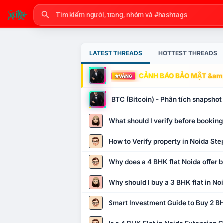
LATEST THREADS
HOTTEST THREADS
CẢNH BÁO BẢO MẬT &amp
VÀNG
BTC (Bitcoin) - Phân tích snapsho
What should I verify before booking
How to Verify property in Noida Ste
Why does a 4 BHK flat Noida offer b
Why should I buy a 3 BHK flat in No
Smart Investment Guide to Buy 2 BH