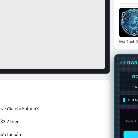
⚡ TITA
BTC
----
--%
SYSTEM:
 về địa chỉ FalconX
$3.2 triệu
Trợ lý A
hức tài sản