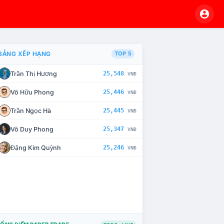
BẢNG XẾP HẠNG
TOP 5
Trần Thị Hương
25,548
VNĐ
VÀ CHẾ TÀI XỬ LÝ VI PHẠM
Võ Hữu Phong
25,446
VNĐ
Trần Ngọc Hà
25,445
VNĐ
Võ Duy Phong
25,347
VNĐ
Đặng Kim Quỳnh
25,246
VNĐ