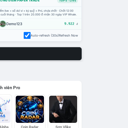
ỔNG ĐIỂM PAPER TRADE
TOP 5 · LIVE
ểm live = số dư ví + ký quỹ + PnL chưa chốt · Chốt 12:00
 cuối tháng · Top 1 trên 20.000 đ nhận 30 ngày VIP Whale.
Demo123
9.922
đ
Auto-refresh (30s)
Refresh Now
h viên Pro
 Alpha
Coin Radar
Sơn Vlike