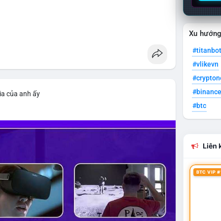
Xu hướn
#titanbo
#vlikevn
#crypto
#binanc
ìa của anh ấy
#btc
Liên k
BTC VIP #