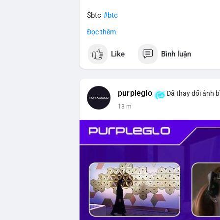
$btc
#btc
Đọc thêm
#vlikevn
#titanbot
Like
Bình luận
📰 Nguồn: CoinDesk
purpleglo
Đã thay đổi ảnh b
13 m