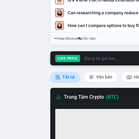
Is a 4 BHK Flat in Noida Extension
Can researching a company reduce
How can I compare options to buy fl
Hide Module
Diễn đàn
Đang tải giá live...
LIVE PRICE
Tất cả
Văn bản
Hì
Trung Tâm Crypto
(BTC)