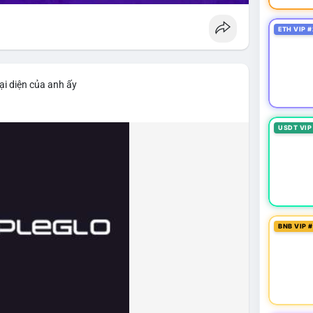
ETH VIP #
ại diện của anh ấy
USDT VIP
BNB VIP 