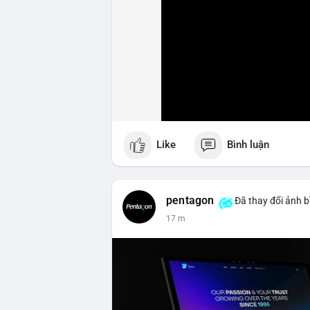
Like
Bình luận
pentagon
Đã thay đổi ảnh b
17 m