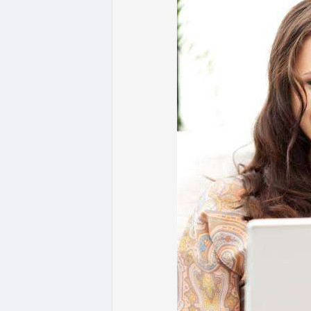
- Quy định & Pháp lý: Brazil công bố quy
24h đối với các giao dịch crypto trên 1
hoặc ví tự quản. Fork BIP-110 của Bitcoi
hashpower, khoảng cách giữa các block k
Lời khuyên từ chuyên gia: Thị trường đan
ưu thế. Nhà đầu tư nên tránh FOMO, tập tr
từ dòng vốn ETF (tuần tốt nhất kể từ thán
Xem chi tiết các bài viết đầy đủ tại dòng 
#whalealertbtc
#feargreedindex
#bip110