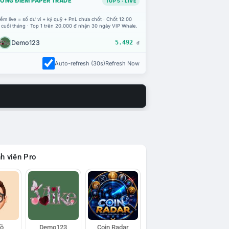
ỔNG ĐIỂM PAPER TRADE
TOP 5 · LIVE
ểm live = số dư ví + ký quỹ + PnL chưa chốt · Chốt 12:00
 cuối tháng · Top 1 trên 20.000 đ nhận 30 ngày VIP Whale.
Demo123
5.492
đ
Auto-refresh (30s)
Refresh Now
h viên Pro
Hồ
Demo123
Coin Radar