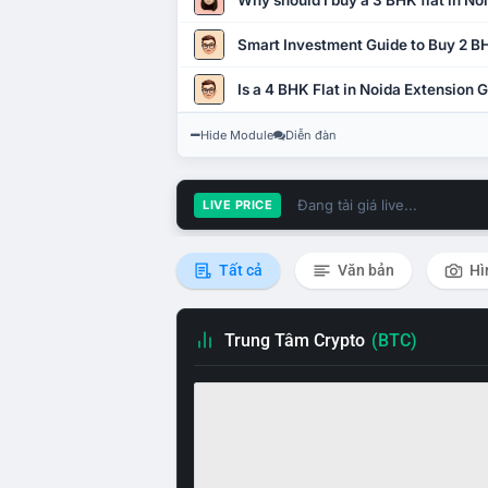
Why should I buy a 3 BHK flat in No
Smart Investment Guide to Buy 2 BH
Is a 4 BHK Flat in Noida Extension
Hide Module
Diễn đàn
Đang tải giá live...
LIVE PRICE
Tất cả
Văn bản
Hì
Trung Tâm Crypto
(BTC)