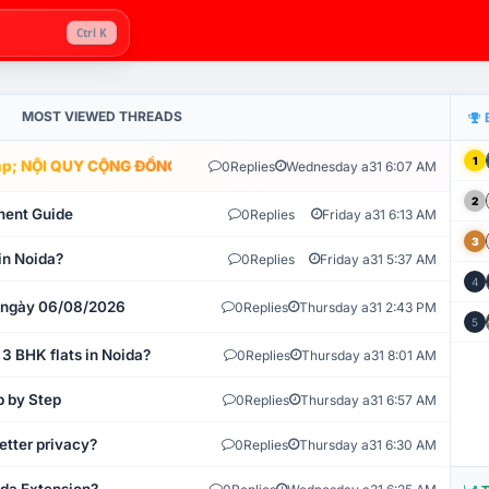
Ctrl K
MOST VIEWED THREADS
1
; NỘI QUY CỘNG ĐỒNG VLIKE.VN: HỆ THỐNG GIÁM SÁT TỰ ĐỘNG V
0
Replies
Wednesday a31 6:07 AM
2
ment Guide
0
Replies
Friday a31 6:13 AM
3
in Noida?
0
Replies
Friday a31 5:37 AM
4
t ngày 06/08/2026
0
Replies
Thursday a31 2:43 PM
5
 3 BHK flats in Noida?
0
Replies
Thursday a31 8:01 AM
p by Step
0
Replies
Thursday a31 6:57 AM
etter privacy?
0
Replies
Thursday a31 6:30 AM