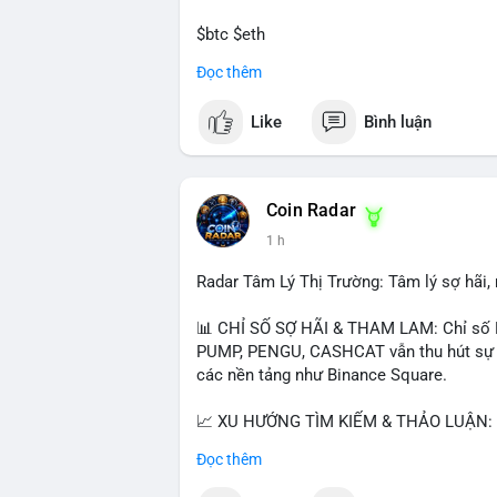
$btc $eth
Đọc thêm
#vlikevn
#titanbot
Like
Bình luận
📰 Nguồn: CoinDesk
Coin Radar
1 h
Radar Tâm Lý Thị Trường: Tâm lý sợ hãi
📊 CHỈ SỐ SỢ HÃI & THAM LAM: Chỉ số F
PUMP, PENGU, CASHCAT vẫn thu hút sự qu
các nền tảng như Binance Square.
📈 XU HƯỚNG TÌM KIẾM & THẢO LUẬN: T
nhiều trong tìm kiếm Việt Nam và quốc tế
Đọc thêm
đề hấp dẫn. Bàn tán về SPCX và SAGA cũ