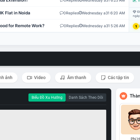
ida Extension?
0
Replies
Wednesday a31 6:25 AM
T
Đi
K Flat in Noida
0
Replies
Wednesday a31 6:20 AM
ngày
 Good for Remote Work?
0
Replies
Wednesday a31 5:26 AM
1
nh ảnh
Video
Âm thanh
Các tập tin
Thàn
Biểu Đồ Xu Hướng
Danh Sách Theo Dõi
Phí 