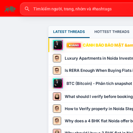
LATEST THREADS
HOTTEST THREADS
CẢNH BÁO BẢO MẬT &amp
VÀNG
Luxury Apartments in Noida Invest
Is RERA Enough When Buying Flats 
BTC (Bitcoin) - Phân tích snapsho
What should I verify before booking
How to Verify property in Noida Ste
Why does a 4 BHK flat Noida offer b