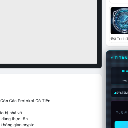
⚡ TITA
BTC
----
--%
SYSTEM:
ỉ Còn Các Protokol Có Tiền
to bị phá vỡ
Trợ lý A
i dùng thực tồn
 không gian crypto