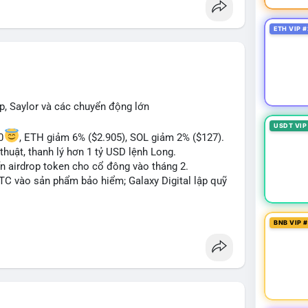
 Bàn tán về "long SAGA", "short SPCX", và "đã
ance Square). Tin tức về BIP-110 Bitcoin và SKR
ETH VIP #
ề airdrop MMT và tích hợp BNB Smart Chain.
ị trường phân cực. Sợ hãi do chỉ số thấp nhưng
TC ETF, SKR) tạo áp lực lên giá. Rủi ro từ các đề
xu hướng "long" hoặc "short" theo chiến lược cá
p, Saylor và các chuyển động lớn
USDT VIP
0
, ETH giảm 6% ($2.905), SOL giảm 2% ($127).
thuật, thanh lý hơn 1 tỷ USD lệnh Long.
ến airdrop token cho cổ đông vào tháng 2.
BTC vào sản phẩm bảo hiểm; Galaxy Digital lập quỹ
pháp lý tại Davos; Bồ Đào Nha chặn Polymarket.
BNB VIP 
#sol
#xrp