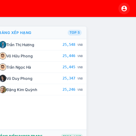
BẢNG XẾP HẠNG
TOP 5
Trần Thị Hương
25,548
VNĐ
À CHẾ TÀI XỬ LÝ VI PHẠM
Võ Hữu Phong
25,446
VNĐ
Trần Ngọc Hà
25,445
VNĐ
Võ Duy Phong
25,347
VNĐ
Đặng Kim Quỳnh
25,246
VNĐ