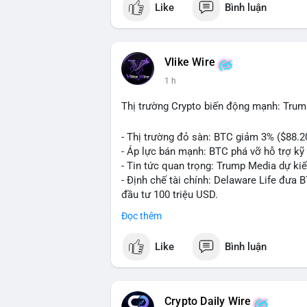
Like
Bình luận
💬 DÒNG CHẢY TIN TỨC & TRUYỀN THÔNG:
ngồi ăn ở khách sạn 5*" (từ bài đăng Bin
token Solana tăng 250% FDV. Cập nhật v
Vlike Wire
💡 NHẬN ĐỊNH & KHUYẾN NGHỊ: Tâm lý th
1 h
xu hướng memecoin và tin tức tích cực (B
cày SPCX và SAGA vẫn cao. Cần theo dõi 
Thị trường Crypto biến động mạnh: Trum
nhân.
- Thị trường đỏ sàn: BTC giảm 3% ($88.2
📊 Nguồn: Radar Tâm Lý Thị Trường
- Áp lực bán mạnh: BTC phá vỡ hỗ trợ kỹ 
- Tin tức quan trọng: Trump Media dự ki
- Định chế tài chính: Delaware Life đưa 
đầu tư 100 triệu USD.
- Pháp lý: CEO Coinbase thúc đẩy khung 
Đọc thêm
#binancesquare
#cryptonews
#btc
#eth
Like
Bình luận
$btc $eth $sol $xrp
#vlikevn
#titanbot
Crypto Daily Wire