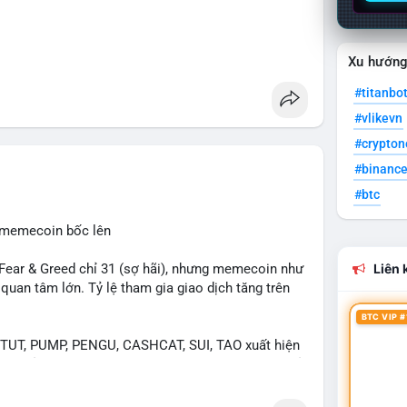
Xu hướn
#titanbo
#vlikevn
#crypto
#binanc
#btc
, memecoin bốc lên
ear & Greed chỉ 31 (sợ hãi), nhưng memecoin như
Liên k
an tâm lớn. Tỷ lệ tham gia giao dịch tăng trên
BTC VIP #
UT, PUMP, PENGU, CASHCAT, SUI, TAO xuất hiện
. Chủ đề "tăng giá nhanh" và "bài toán mới" là chủ
ng hấp dẫn.