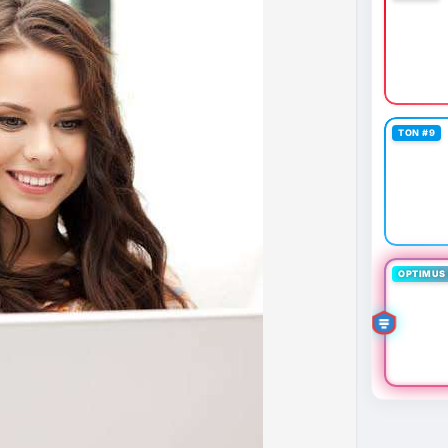
 định mới có hiệu lực từ 1/1/2027, yêu cầu tạm dừng
0.000 USD chuyển sang nhà cung cấp nước ngoài
n khai thác thành công 2 block rồi dừng do thiếu
éo dài nhiều giờ.
g trong giai đoạn tích lũy với tâm lý sợ hãi chiếm
TON #9
ung quản trị rủi ro và chờ đợi tín hiệu rõ ràng hơn
g 4 với 1 tỷ USD) trước khi gia tăng vị thế.
thời gian của Vlike.vn!
fork
#brazilcryptoregulation
#defitvl
OPTIMUS 