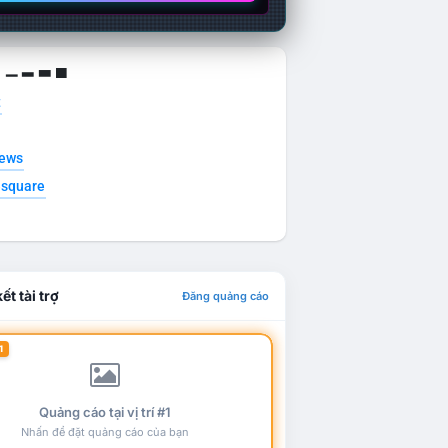
g ▁ ▂ ▃ ▄
t
news
esquare
ết tài trợ
Đăng quảng cáo
1
Quảng cáo tại vị trí #1
Nhấn để đặt quảng cáo của bạn