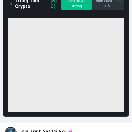
Trung Tâm
(BT
Biểu Đồ Xu
Danh Sách Theo
Crypto
C)
Hướng
Dõi
Đội Trinh Sát Cá Voi