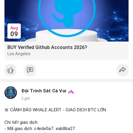
Aug
09
BUY Verified Github Accounts 2026?
Los Angeles
Đội Trinh Sát Cá Voi
2 giờ
🚨 CẢNH BÁO WHALE ALERT - GIAO DỊCH BTC LỚN
Chi tiết giao dịch:
- Mã giao dịch: c4ede0a7...eab8ba27