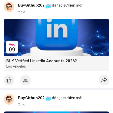
BuyGithub202
đã tạo sự kiện mới
2 giờ
Aug
09
BUY Verified LinkedIn Accounts 2026?
Los Angeles
BuyGithub202
đã tạo sự kiện mới
2 giờ