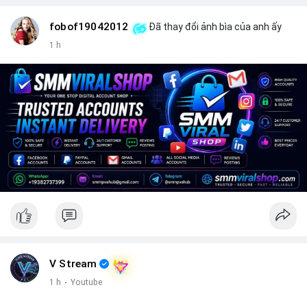
fobof19042012
Đã thay đổi ảnh bìa của anh ấy
1 h
V Stream
1 h
·
Youtube