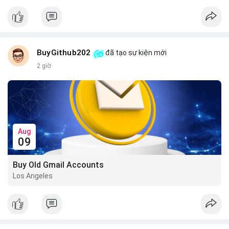
📰 Nguồn: CoinDesk
BuyGithub202
đã tạo sự kiện mới
2 giờ
Aug
09
Buy Old Gmail Accounts
Los Angeles