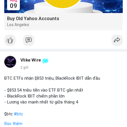
09
Buy Old Yahoo Accounts
Los Angeles
Vlike Wire
2 giờ
BTC ETFs nhận $853 triệu, BlackRock IBIT dẫn đầu
- $853.54 triệu tiền vào ETF BTC gần nhất
- BlackRock IBIT chiếm phần lớn
- Lượng vào mạnh nhất từ giữa tháng 4
$btc
#btc
Đọc thêm
#vlikevn
#titanbot