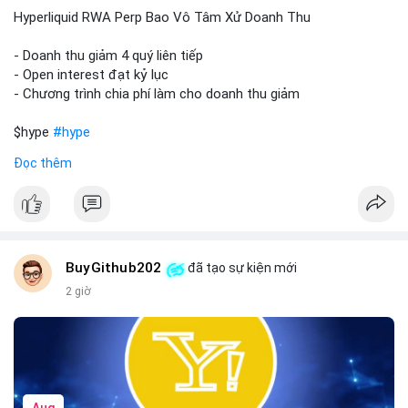
củng cố niềm tin cho xu hướng tăng.
Hyperliquid RWA Perp Bao Vô Tâm Xử Doanh Thu
Lời khuyên:
- Doanh thu giảm 4 quý liên tiếp
Nhà đầu tư nên theo dõi sát dòng tiền tiếp theo từ địa chỉ này.
- Open interest đạt kỷ lục
Nếu BTC được nạp thêm lên sàn, cần thận trọng với nhịp điều
- Chương trình chia phí làm cho doanh thu giảm
chỉnh. Ngược lại, nếu dòng tiền dịch chuyển vào ví lạnh, có thể
nắm giữ vị thế hiện tại.
$hype
#hype
Đọc thêm
#60btc
#dongtiencavoi
#khangcu65k
#vilanh
#btcgiaodichlon
#vlikevn
#titanbot
📰 Nguồn: CoinDesk
BuyGithub202
đã tạo sự kiện mới
2 giờ
Aug