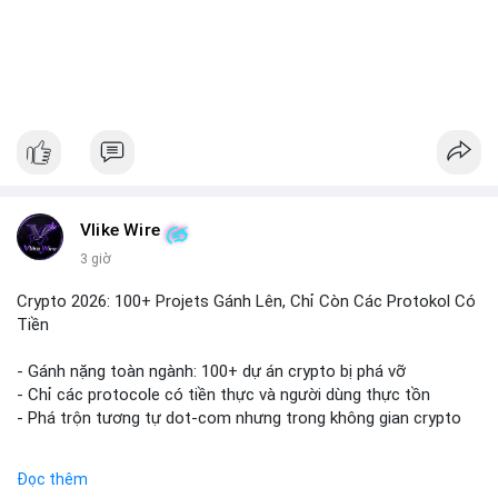
#1756513btc
#vilanh
#tichluydaihan
#giaodichlon
#mempoolbtc
Vlike Wire
3 giờ
Crypto 2026: 100+ Projets Gánh Lên, Chỉ Còn Các Protokol Có
Tiền
- Gánh nặng toàn ngành: 100+ dự án crypto bị phá vỡ
- Chỉ các protocole có tiền thực và người dùng thực tồn
- Phá trộn tương tự dot-com nhưng trong không gian crypto
$btc $eth
Đọc thêm