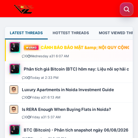
LATEST THREADS
HOTTEST THREADS
MOST VIEWED THRE
CẢNH BÁO BẢO MẬT &amp; NỘI QUY CỘNG ĐỒN
VÀNG
0
Wednesday a31 6:07 AM
Phân tích giá Bitcoin (BTC) hôm nay: Liệu nỗi sợ hãi có mở 
0
Today at 2:33 PM
Luxury Apartments in Noida Investment Guide
0
Friday a31 6:13 AM
Is RERA Enough When Buying Flats in Noida?
0
Friday a31 5:37 AM
BTC (Bitcoin) - Phân tích snapshot ngày 06/08/2026