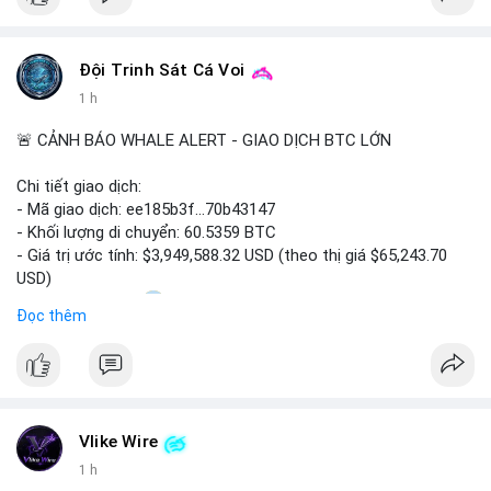
Đội Trinh Sát Cá Voi
1 h
🚨 CẢNH BÁO WHALE ALERT - GIAO DỊCH BTC LỚN
Chi tiết giao dịch:
- Mã giao dịch: ee185b3f...70b43147
- Khối lượng di chuyển: 60.5359 BTC
- Giá trị ước tính: $3,949,588.32 USD (theo thị giá $65,243.70
USD)
- Thời gian: 15:20
1 2026-08-09 UTC
Đọc thêm
Nhận định phân tích:
Khối lượng 60.5 BTC trị giá gần 4 triệu USD được di chuyển
trong phiên giao dịch châu Á. Mức giá $65,243 đang nằm gần
vùng kháng cự ngắn hạn, động thái này có thể là bước chuẩn bị
Vlike Wire
thanh khoản trước khi đẩy giá. Nếu số BTC này được gửi lên
sàn tập trung, áp lực bán tiềm năng sẽ gia tăng. Ngược lại, nếu
1 h
chuyển vào ví lạnh, đây là tín hiệu tích lũy dài hạn của cá mập,