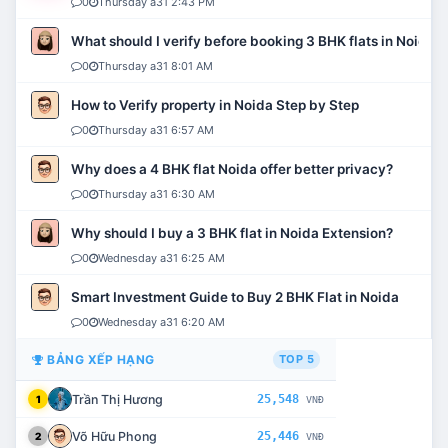
0
Thursday a31 2:43 PM
What should I verify before booking 3 BHK flats in Noida?
0
Thursday a31 8:01 AM
How to Verify property in Noida Step by Step
0
Thursday a31 6:57 AM
Why does a 4 BHK flat Noida offer better privacy?
0
Thursday a31 6:30 AM
Why should I buy a 3 BHK flat in Noida Extension?
0
Wednesday a31 6:25 AM
Smart Investment Guide to Buy 2 BHK Flat in Noida
0
Wednesday a31 6:20 AM
BẢNG XẾP HẠNG
TOP 5
Trần Thị Hương
25,548
1
VNĐ
Võ Hữu Phong
25,446
2
VNĐ