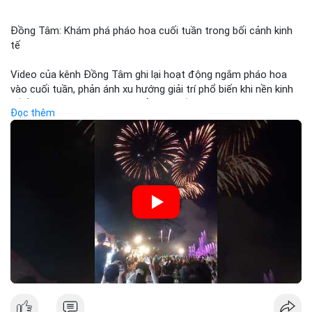
Đồng Tâm: Khám phá pháo hoa cuối tuần trong bối cảnh kinh
tế
Video của kênh Đồng Tâm ghi lại hoạt động ngắm pháo hoa
vào cuối tuần, phản ánh xu hướng giải trí phổ biến khi nền kinh
tế ổn định. Sự kiện này có thể cho thấy người tiêu dùng ưu tiên
Đọc thêm
trải nghiệm hơn là đầu tư vào tài sản vật chất. Trong bối cảnh
lãi suất ổn định và thị trường crypto ổn định, hoạt động giải trí
như vậy thường tăng trưởng khi người dân có khả năng chi tiêu.
Tuy nhiên, sự ưu tiên giải trí có thể ảnh hưởng đến tỷ lệ tiết
kiệm hoặc đầu tư vào crypto nếu người tiêu dùng chuyển
hướng ngân sách.
🎥 Xem video trực tiếp tại:
Nguồn: Đồng Tâm