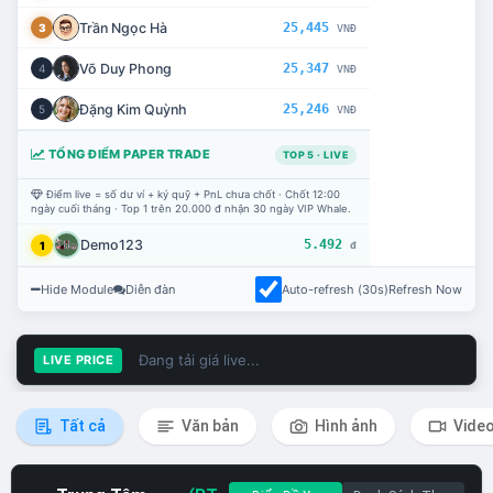
Trần Ngọc Hà
25,445
3
VNĐ
Võ Duy Phong
25,347
4
VNĐ
Đặng Kim Quỳnh
25,246
5
VNĐ
TỔNG ĐIỂM PAPER TRADE
TOP 5 · LIVE
Điểm live = số dư ví + ký quỹ + PnL chưa chốt · Chốt 12:00
ngày cuối tháng · Top 1 trên 20.000 đ nhận 30 ngày VIP Whale.
Demo123
5.492
1
đ
Hide Module
Diễn đàn
Auto-refresh (30s)
Refresh Now
Đang tải giá live...
LIVE PRICE
Tất cả
Văn bản
Hình ảnh
Vide