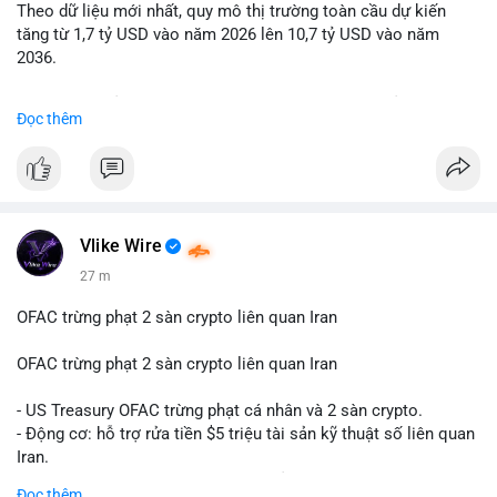
Theo dữ liệu mới nhất, quy mô thị trường toàn cầu dự kiến
Lời khuyên: Nhà đầu tư nhỏ lẻ nên quan sát thêm 2-4 giờ sau
tăng từ 1,7 tỷ USD vào năm 2026 lên 10,7 tỷ USD vào năm
khi giao dịch được xác nhận, tránh hành động theo cảm xúc.
2036.
Xác minh địa chỉ ví đích trước khi đưa ra quyết định vào lệnh,
ưu tiên quản trị rủi ro trong giai đoạn biến động mạnh.
Mức tăng trưởng này tương ứng với tốc độ tăng trưởng kép
Đọc thêm
hàng năm (CAGR) ấn tượng lên tới 20,2%.
#99dot6btc
#capvoichuyentien
#vilanhtichluy
#aplucban
#btcmempool65k
Điều gì đang thúc đẩy sự tăng trưởng vượt bậc này? Hãy cùng
theo dõi các phân tích chuyên sâu về xu hướng công nghệ và
nhu cầu thị trường trong thời gian tới.
Vlike Wire
27 m
OFAC trừng phạt 2 sàn crypto liên quan Iran
OFAC trừng phạt 2 sàn crypto liên quan Iran
- US Treasury OFAC trừng phạt cá nhân và 2 sàn crypto.
- Động cơ: hỗ trợ rửa tiền $5 triệu tài sản kỹ thuật số liên quan
Iran.
- Các sàn bị cấm hoạt động, tài khoản bị khóa.
Đọc thêm