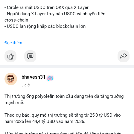
#vlikevn
#titanbot
- Circle ra mắt USDC trên OKX qua X Layer
📰 Nguồn: Decrypt
- Người dùng X Layer truy cập USDC và chuyển tiền
cross‑chain
- USDC lan rộng khắp các blockchain lớn
#binancesquare
#cryptonews
#usdc
#okx
#xlayer
Đọc thêm
$usdc
#vlikevn
#titanbot
📰 Nguồn: Cointelegraph
bhavesh31
3 giờ
Thị trường ống polyolefin toàn cầu đang trên đà tăng trưởng
mạnh mẽ.
Theo dự báo, quy mô thị trường sẽ tăng từ 25,0 tỷ USD vào
năm 2026 lên 44,4 tỷ USD vào năm 2036.