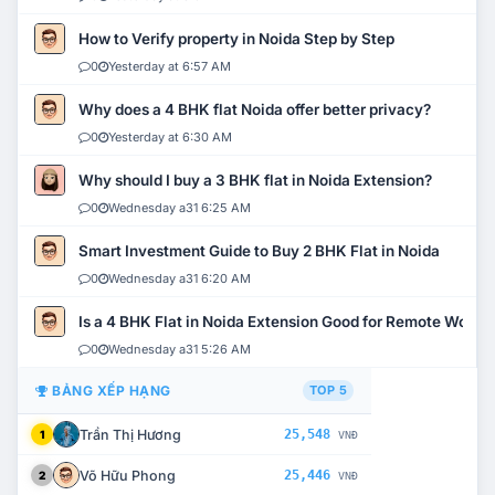
How to Verify property in Noida Step by Step
0
Yesterday at 6:57 AM
Why does a 4 BHK flat Noida offer better privacy?
0
Yesterday at 6:30 AM
Why should I buy a 3 BHK flat in Noida Extension?
0
Wednesday a31 6:25 AM
Smart Investment Guide to Buy 2 BHK Flat in Noida
0
Wednesday a31 6:20 AM
Is a 4 BHK Flat in Noida Extension Good for Remote Work?
0
Wednesday a31 5:26 AM
BẢNG XẾP HẠNG
TOP 5
Trần Thị Hương
25,548
1
VNĐ
Võ Hữu Phong
25,446
2
VNĐ