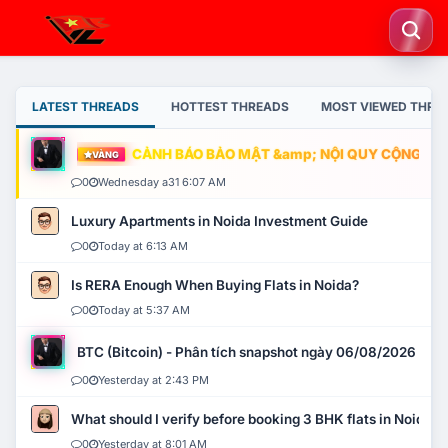
LATEST THREADS
HOTTEST THREADS
MOST VIEWED THRE
CẢNH BÁO BẢO MẬT &amp; NỘI QUY CỘNG ĐỒNG
VÀNG
0
Wednesday a31 6:07 AM
Luxury Apartments in Noida Investment Guide
0
Today at 6:13 AM
Is RERA Enough When Buying Flats in Noida?
0
Today at 5:37 AM
BTC (Bitcoin) - Phân tích snapshot ngày 06/08/2026
0
Yesterday at 2:43 PM
What should I verify before booking 3 BHK flats in Noida?
0
Yesterday at 8:01 AM