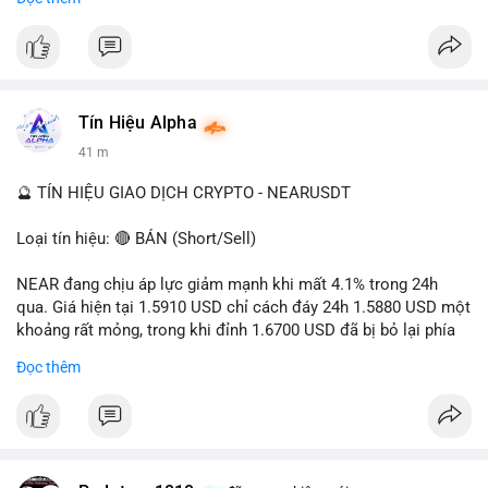
- Tác động: rủi ro cho thị trường crypto, tăng áp lực pháp lý.
#binancesquare
#cryptonews
#ofac
#ussanctions
#iran
$btc $eth
Tín Hiệu Alpha
#vlikevn
#titanbot
41 m
📰 Nguồn: Cointelegraph
🔮 TÍN HIỆU GIAO DỊCH CRYPTO - NEARUSDT
Loại tín hiệu: 🔴 BÁN (Short/Sell)
NEAR đang chịu áp lực giảm mạnh khi mất 4.1% trong 24h
qua. Giá hiện tại 1.5910 USD chỉ cách đáy 24h 1.5880 USD một
khoảng rất mỏng, trong khi đỉnh 1.6700 USD đã bị bỏ lại phía
sau. Biên độ dao động ngày đạt 4.9%, cho thấy phe bán đang
Đọc thêm
kiểm soát hoàn toàn. Khối lượng giao dịch 10.29 triệu NEAR
không đủ lớn để tạo lực đỡ, xác nhận xu hướng đi xuống đang
tiếp diễn.
Khuyến nghị giao dịch: