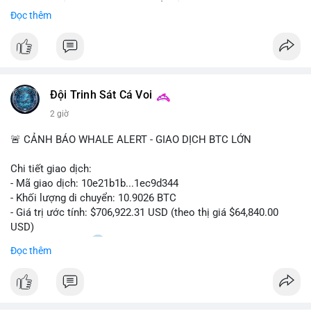
Sự tăng trưởng này được thúc đẩy bởi nhu cầu ngày càng cao
Đọc thêm
trong các lĩnh vực ô tô, logistics và thiết bị thông minh.
Doanh nghiệp cần theo dõi xu hướng này để nắm bắt cơ hội
đầu tư và phát triển giải pháp kết nối tiên tiến.
Đội Trinh Sát Cá Voi
2 giờ
🚨 CẢNH BÁO WHALE ALERT - GIAO DỊCH BTC LỚN
Chi tiết giao dịch:
- Mã giao dịch: 10e21b1b...1ec9d344
- Khối lượng di chuyển: 10.9026 BTC
- Giá trị ước tính: $706,922.31 USD (theo thị giá $64,840.00
USD)
- Thời gian: 18:20
0 2026-08-07 UTC
Đọc thêm
Nhận định phân tích:
Giao dịch 10.9 BTC trị giá hơn 706 nghìn USD được thực hiện
trong khung giờ thanh khoản mỏng (giờ châu Á) cho thấy chủ