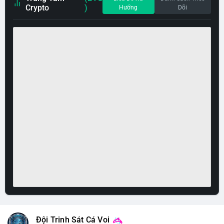
Crypto
)
Hướng
Dõi
Đội Trinh Sát Cá Voi