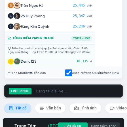
Trần Ngọc Hà
25,445
3
VNĐ
Võ Duy Phong
25,347
4
VNĐ
Đặng Kim Quỳnh
25,246
5
VNĐ
TỔNG ĐIỂM PAPER TRADE
TOP 5 · LIVE
Điểm live = số dư ví + ký quỹ + PnL chưa chốt · Chốt 12:00
ngày cuối tháng · Top 1 trên 20.000 đ nhận 30 ngày VIP Whale.
Demo123
10.115
1
đ
Hide Module
Diễn đàn
Auto-refresh (30s)
Refresh Now
Đang tải giá live...
LIVE PRICE
Tất cả
Văn bản
Hình ảnh
Video
Trung Tâm
(BTC
Biểu Đồ Xu
Danh Sách Theo