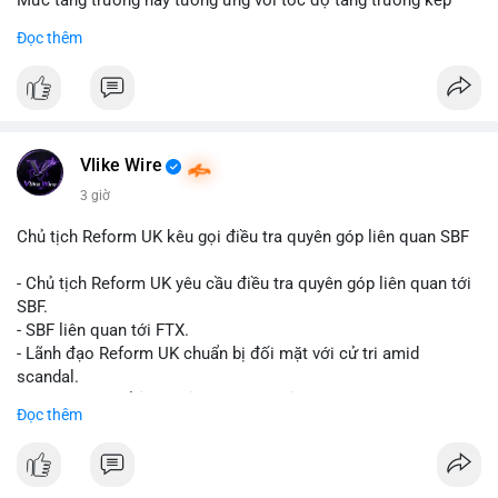
Mức tăng trưởng này tương ứng với tốc độ tăng trưởng kép
hàng năm (CAGR) đạt 5,9% trong giai đoạn dự báo.
Đọc thêm
Đây là tín hiệu tích cực cho các nhà sản xuất, nhà phân phối và
nhà đầu tư trong ngành vật liệu xây dựng và hạ tầng.
Bạn đánh giá thế nào về tiềm năng của dòng sản phẩm ống
nhựa polyolefin trong tương lai?
Vlike Wire
3 giờ
Chủ tịch Reform UK kêu gọi điều tra quyên góp liên quan SBF
- Chủ tịch Reform UK yêu cầu điều tra quyên góp liên quan tới
SBF.
- SBF liên quan tới FTX.
- Lãnh đạo Reform UK chuẩn bị đối mặt với cử tri amid
scandal.
- Sự kiện có thể ảnh hưởng đến hình ảnh SBF và FTX.
Đọc thêm
- Không có thông tin tác động thị trường ngay lập tức.
#binancesquare
#cryptonews
#sbf
#ftx
#reformuk
$btc $eth