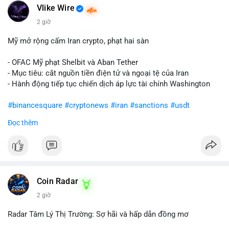
Vlike Wire
2 giờ
Mỹ mở rộng cấm Iran crypto, phạt hai sàn
- OFAC Mỹ phạt Shelbit và Aban Tether
- Mục tiêu: cắt nguồn tiền điện tử và ngoại tệ của Iran
- Hành động tiếp tục chiến dịch áp lực tài chính Washington
#binancesquare
#cryptonews
#iran
#sanctions
#usdt
Đọc thêm
$usdt
#vlikevn
#titanbot
📰 Nguồn: CoinDesk
Coin Radar
2 giờ
Radar Tâm Lý Thị Trường: Sợ hãi và hấp dẫn đồng mơ