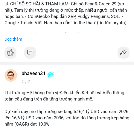
📊 CHỈ SỐ SỢ HÃI & THAM LAM: Chỉ số Fear & Greed 29 (sợ
hãi). Tâm lý thị trường đang ở mức thấp, nhiều người cẩn thận
hoặc bán. • CoinGecko hấp dẫn XRP, Pudgy Penguins, SOL. •
Google Trends Việt Nam hấp dẫn 'tin the thao' (tin tức crypto).
📈 XU HƯỚNG TÌM KIẾM & THẢO LUẬN: • XRP, SOL, PENGU,
Đọc thêm
ONDO, CASHCAT. • Chủ đề 'tô thị ty na' (tỷ giá) và 'giao thông'
(giao thông tài chính). • Bàn tán Binance Square tập trung vào
BTC breakout và lệnh long/short.
💬 DÒNG CHẢY TIN TỨC & TRUYỀN THÔNG: • Trump khẳng
định crypto là 'vấn đề lớn' giúp giảm áp lực USD. • Binance hỗ
bhavesh31
trợ cổ phiếu Apple/IBM. • Bài đăng hấp dẫn về $HFT, $SKYAI,
2 giờ
$BICO. • Tin nhắn cảnh báo về hack North Korea (Bybit).
Thị trường Hệ thống Đơn vị Điều khiển Kết nối và Viễn thông
💡 NHẬN ĐỊNH & KHUYẾN NGHỊ: Tâm lý thị trường đang phân
toàn cầu đang trên đà tăng trưởng mạnh mẽ.
cực. Sợ hãi do chỉ số thấp, nhưng hấp dẫn từ xu hướng meme
coin (PENGU, CASHCAT) và tin cậy từ các dự án lớn (BTC,
Dự kiến quy mô thị trường sẽ tăng từ 6,4 tỷ USD vào năm 2026
SOL). Rủi ro tăng nếu không có thông tin rõ ràng về quy định.
lên 16,6 tỷ USD vào năm 2036, với tốc độ tăng trưởng kép hàng
năm (CAGR) đạt 10,0%.
📊 Nguồn: Radar Tâm Lý Thị Trường