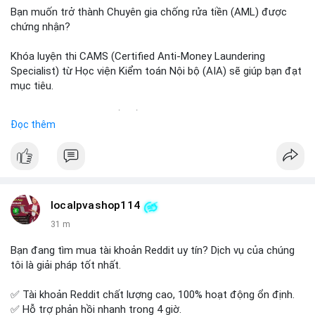
Bạn muốn trở thành Chuyên gia chống rửa tiền (AML) được
chứng nhận?
Khóa luyện thi CAMS (Certified Anti-Money Laundering
Specialist) từ Học viện Kiểm toán Nội bộ (AIA) sẽ giúp bạn đạt
mục tiêu.
Chương trình được thiết kế bởi các chuyên gia hàng đầu, bao
Đọc thêm
gồm tài liệu toàn diện, câu hỏi thực hành, bài thi thử sát thực
tế và lớp học trực tuyến linh hoạt.
Xây dựng nền tảng kiến thức AML vững chắc và tự tin bước
vào kỳ thi CAMS với sự chuẩn bị tốt nhất.
localpvashop114
Đăng ký ngay hôm nay để nâng cao năng lực và mở rộng cơ
31 m
hội nghề nghiệp trong lĩnh vực tài chính!
Bạn đang tìm mua tài khoản Reddit uy tín? Dịch vụ của chúng
tôi là giải pháp tốt nhất.
✅ Tài khoản Reddit chất lượng cao, 100% hoạt động ổn định.
✅ Hỗ trợ phản hồi nhanh trong 4 giờ.