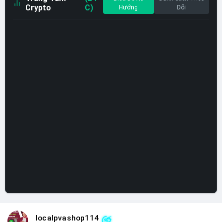
Crypto
C)
Hướng
Dõi
localpvashop114