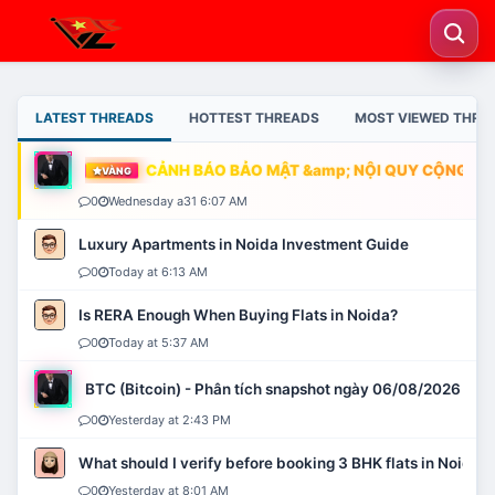
LATEST THREADS
HOTTEST THREADS
MOST VIEWED THRE
CẢNH BÁO BẢO MẬT &amp; NỘI QUY CỘNG ĐỒN
VÀNG
0
Wednesday a31 6:07 AM
Luxury Apartments in Noida Investment Guide
0
Today at 6:13 AM
Is RERA Enough When Buying Flats in Noida?
0
Today at 5:37 AM
BTC (Bitcoin) - Phân tích snapshot ngày 06/08/2026
0
Yesterday at 2:43 PM
What should I verify before booking 3 BHK flats in Noida?
0
Yesterday at 8:01 AM