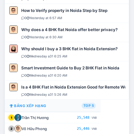
How to Verify property in Noida Step by Step
0
Yesterday at 6:57 AM
Why does a 4 BHK flat Noida offer better privacy?
0
Yesterday at 6:30 AM
Why should I buy a 3 BHK flat in Noida Extension?
0
Wednesday a31 6:25 AM
Smart Investment Guide to Buy 2 BHK Flat in Noida
0
Wednesday a31 6:20 AM
Is a 4 BHK Flat in Noida Extension Good for Remote Work?
0
Wednesday a31 5:26 AM
BẢNG XẾP HẠNG
TOP 5
Trần Thị Hương
25,548
1
VNĐ
Võ Hữu Phong
25,446
2
VNĐ