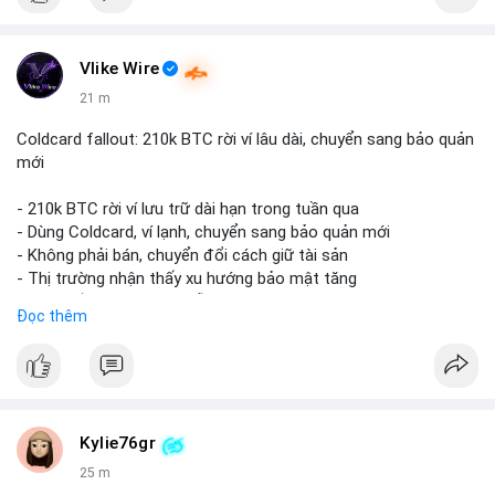
Đặt mua ngay hôm nay để sở hữu tài khoản Telegram
premium, PVA, aged với giá tốt nhất!
Vlike Wire
22 m
Coldcard fallout: 210k BTC rời ví lâu dài, chuyển sang bảo quản
mới
- 210k BTC rời ví lưu trữ dài hạn trong tuần qua
- Dùng Coldcard, ví lạnh, chuyển sang bảo quản mới
- Không phải bán, chuyển đổi cách giữ tài sản
- Thị trường nhận thấy xu hướng bảo mật tăng
- BTC tiếp tục giữ vị trí dẫn đầu
Đọc thêm
#binancesquare
#cryptonews
#btc
$btc
#vlikevn
#titanbot
Kylie76gr
25 m
📰 Nguồn: CoinDesk