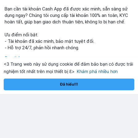
Bạn cần tài khoản Cash App đã được xác minh, sẵn sàng sử
dụng ngay? Chúng tôi cung cấp tài khoản 100% an toàn, KYC
hoàn tất, giúp bạn giao dịch thuận tiện, không lo bị hạn chế.
Ưu điểm nổi bật:
- Tài khoản đã xác minh, bảo mật tuyệt đối.
- Hỗ trợ 24/7, phản hồi nhanh chóng.
- Giao dịch minh bạch, đáng tin cậy.
Đọc thêm
<3 Trang web này sử dụng cookie để đảm bảo bạn có được trải
Liên hệ ngay để được tư vấn và sở hữu tài khoản ngay hôm
nghiệm tốt nhất trên mọi thiết bị ℇ>
Khám phá nhiều hơn
nay:
um
Solana
BNB
—
—
—
ETH
—
SOL
—
BNB
—
📞 WhatsApp: +1 660 215-8938
Đã hiểu!!!
✈️ Telegram: @localpvashop
📧 Email: localpvashop@gmail.com
Vlike Wire
1 h
Bridge của Stripe gia nhập danh sách MiCA EU sau phê duyệt
Luxembourg
- Bridge, công ty con Stripe, đăng ký MiCA EU.