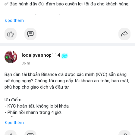
✅ Bảo hành đầy đủ, đảm bảo quyền lợi tối đa cho khách hàng.
Liên hệ ngay để được tư vấn và đặt mua:
Đọc thêm
📞 WhatsApp: +1 660 215-8938
✈️ Telegram: @localpvashop
📧 Email: localpvashop@gmail.com
Mua tài khoản Reddit ngay hôm nay để phát triển chiến dịch
của bạn!
localpvashop114
36 m
Bạn cần tài khoản Binance đã được xác minh (KYC) sẵn sàng
sử dụng ngay? Chúng tôi cung cấp tài khoản an toàn, bảo mật,
phù hợp cho giao dịch và đầu tư.
Ưu điểm:
- KYC hoàn tất, không lo bị khóa.
- Phản hồi nhanh trong 4 giờ.
- Hỗ trợ tận tình 24/7.
Đọc thêm
Liên hệ ngay để được tư vấn: