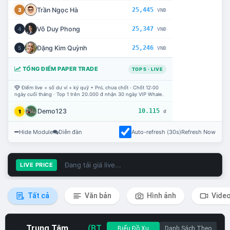
Trần Ngọc Hà
25,445
3
VNĐ
Võ Duy Phong
25,347
4
VNĐ
Đặng Kim Quỳnh
25,246
5
VNĐ
TỔNG ĐIỂM PAPER TRADE
TOP 5 · LIVE
Điểm live = số dư ví + ký quỹ + PnL chưa chốt · Chốt 12:00
ngày cuối tháng · Top 1 trên 20.000 đ nhận 30 ngày VIP Whale.
Demo123
10.115
1
đ
Hide Module
Diễn đàn
Auto-refresh (30s)
Refresh Now
Đang tải giá live...
LIVE PRICE
Tất cả
Văn bản
Hình ảnh
Vide
Trung Tâm
(BT
Biểu Đồ Xu
Danh Sách Theo