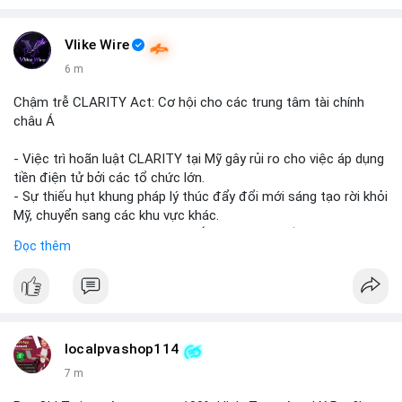
Vlike Wire
6 m
Chậm trễ CLARITY Act: Cơ hội cho các trung tâm tài chính
châu Á
- Việc trì hoãn luật CLARITY tại Mỹ gây rủi ro cho việc áp dụng
tiền điện tử bởi các tổ chức lớn.
- Sự thiếu hụt khung pháp lý thúc đẩy đổi mới sáng tạo rời khỏi
Mỹ, chuyển sang các khu vực khác.
- Các trung tâm tài chính châu Á có cơ hội chiếm lĩnh thị
Đọc thêm
trường khi Mỹ còn đang lúng túng về luật pháp.
#binancesquare
#cryptonews
#regulation
#asia
#blockchain
$btc $eth
localpvashop114
#vlikevn
#titanbot
7 m