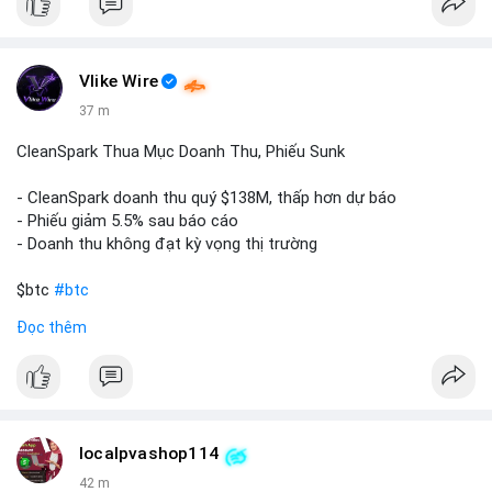
📞 WhatsApp: +1 660 215-8938
✈️ Telegram: @localpvashop
Vlike Wire
37 m
CleanSpark Thua Mục Doanh Thu, Phiếu Sunk
- CleanSpark doanh thu quý $138M, thấp hơn dự báo
- Phiếu giảm 5.5% sau báo cáo
- Doanh thu không đạt kỳ vọng thị trường
$btc
#btc
Đọc thêm
#vlikevn
#titanbot
📰 Nguồn: Cointelegraph
localpvashop114
42 m