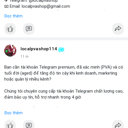
✈️ Telegram: @localpvashop
📧 Email: localpvashop@gmail.com
Tài khoản chất lượng cao, sẵn sàng sử dụng cho chiến dịch
Đọc thêm
quảng cáo của bạn. Đặt mua hôm nay!
localpvashop114
11 m
Bạn cần tài khoản Telegram premium, đã xác minh (PVA) và có
tuổi đời (aged) để tăng độ tin cậy khi kinh doanh, marketing
hoặc quản lý nhiều kênh?
Chúng tôi chuyên cung cấp tài khoản Telegram chất lượng cao,
đảm bảo uy tín, hỗ trợ nhanh trong 4 giờ.
Liên hệ ngay để được tư vấn và nhận ưu đãi:
Đọc thêm
📞 WhatsApp: +1 660 215-8938
✈️ Telegram: @localpvashop
📧 Email: localpvashop@gmail.com