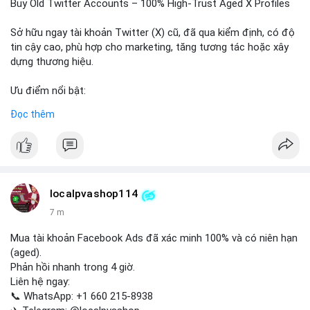
📰 Nguồn: Cointelegraph
Buy Old Twitter Accounts – 100% High-Trust Aged X Profiles
Sở hữu ngay tài khoản Twitter (X) cũ, đã qua kiểm định, có độ
tin cậy cao, phù hợp cho marketing, tăng tương tác hoặc xây
dựng thương hiệu.
Ưu điểm nổi bật:
- Tài khoản aged, có lịch sử hoạt động lâu năm
Đọc thêm
- Hồ sơ hoàn chỉnh, giảm nguy cơ bị khóa
- Hỗ trợ 24/7, phản hồi nhanh chóng
Liên hệ ngay để được tư vấn:
📞 WhatsApp: +1 660 215-8938
✈️ Telegram: @localpvashop
localpvashop114
📧 Email: localpvashop@gmail.com
7 m
Mua tài khoản Facebook Ads đã xác minh 100% và có niên hạn
(aged).
Phản hồi nhanh trong 4 giờ.
Liên hệ ngay:
📞 WhatsApp: +1 660 215-8938