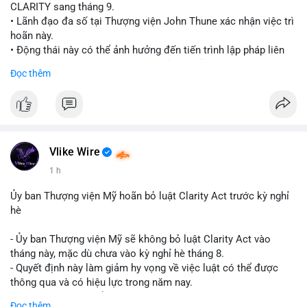
CLARITY sang tháng 9.
• Lãnh đạo đa số tại Thượng viện John Thune xác nhận việc trì
hoãn này.
• Động thái này có thể ảnh hưởng đến tiến trình lập pháp liên
quan đến khung pháp lý tiền điện tử tại Mỹ.
Đọc thêm
$btc $eth
#vlikevn
#titanbot
📰 Nguồn: Cointelegraph
Vlike Wire
1 h
Ủy ban Thượng viện Mỹ hoãn bỏ luật Clarity Act trước kỳ nghỉ
hè
- Ủy ban Thượng viện Mỹ sẽ không bỏ luật Clarity Act vào
tháng này, mặc dù chưa vào kỳ nghỉ hè tháng 8.
- Quyết định này làm giảm hy vọng về việc luật có thể được
thông qua và có hiệu lực trong năm nay.
- Luật Clarity Act nhằm cung cấp quy định rõ ràng hơn về danh
Đọc thêm