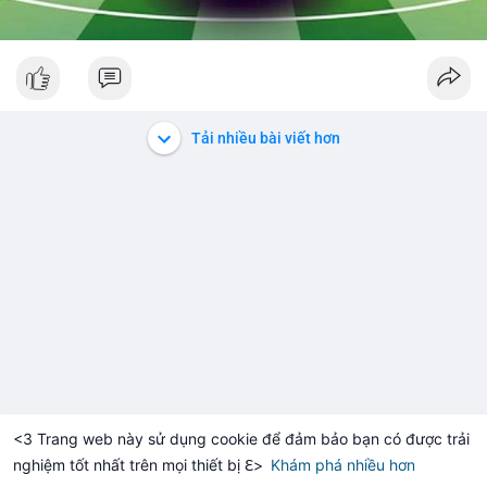
Tải nhiều bài viết hơn
<3 Trang web này sử dụng cookie để đảm bảo bạn có được trải
nghiệm tốt nhất trên mọi thiết bị ℇ>
Khám phá nhiều hơn
Solana
BNB
$1,900.54
$72.71
H
+0.25%
SOL
-1.05%
BN