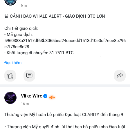
6 m
🚨 CẢNH BÁO WHALE ALERT - GIAO DỊCH BTC LỚN
Chi tiết giao dịch:
- Mã giao dịch:
5960388a21617df63b3065bea24cacedd1513d10e0cf7ece8b796
e7f78ee8e28
- Khối lượng di chuyển: 31.7511 BTC
- Giá trị ước tính: $2,042,300.50 USD (theo thị giá $64,322.12
Đọc thêm
USD)
- Thời gian: 03:19:19 2
Vlike Wire
16 m
Thượng viện Mỹ hoãn bỏ phiếu Đạo luật CLARITY đến tháng 9
• Thượng viện Mỹ quyết định lùi thời hạn bỏ phiếu cho Đạo luật