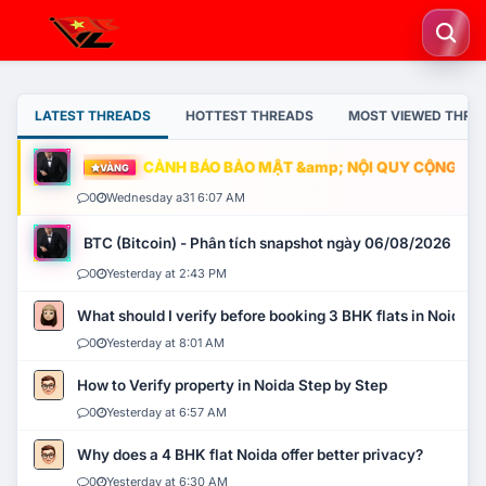
LATEST THREADS
HOTTEST THREADS
MOST VIEWED THRE
CẢNH BÁO BẢO MẬT &amp; NỘI QUY CỘNG ĐỒNG
VÀNG
0
Wednesday a31 6:07 AM
BTC (Bitcoin) - Phân tích snapshot ngày 06/08/2026
0
Yesterday at 2:43 PM
What should I verify before booking 3 BHK flats in Noida?
0
Yesterday at 8:01 AM
How to Verify property in Noida Step by Step
0
Yesterday at 6:57 AM
Why does a 4 BHK flat Noida offer better privacy?
0
Yesterday at 6:30 AM