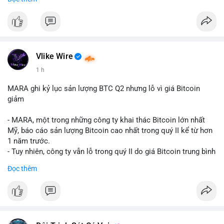
mục chứng chỉ cho tài sản số tại Mỹ.
- Sự trì hoãn có thể ảnh hưởng đến sự tin tưởng của nhà đầu tư
và phát triển thị trường crypto tại Mỹ.
$btc $eth
Vlike Wire
#vlikevn
#titanbot
1 h
📰 Nguồn: CoinDesk
MARA ghi kỷ lục sản lượng BTC Q2 nhưng lỗ vì giá Bitcoin
giảm
- MARA, một trong những công ty khai thác Bitcoin lớn nhất
Mỹ, báo cáo sản lượng Bitcoin cao nhất trong quý II kể từ hơn
1 năm trước.
- Tuy nhiên, công ty vẫn lỗ trong quý II do giá Bitcoin trung bình
giảm 28% so với cùng kỳ năm trước.
Đọc thêm
- Sự tăng sản lượng không đủ bù đắp cho sự suy giảm giá trị
của Bitcoin, ảnh hưởng trực tiếp đến doanh thu và lợi nhuận.
$btc
#btc