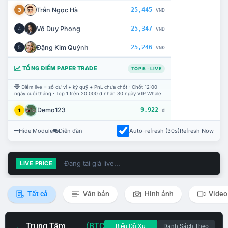
Trần Ngọc Hà
25,445
3
VNĐ
Võ Duy Phong
25,347
4
VNĐ
Đặng Kim Quỳnh
25,246
5
VNĐ
TỔNG ĐIỂM PAPER TRADE
TOP 5 · LIVE
Điểm live = số dư ví + ký quỹ + PnL chưa chốt · Chốt 12:00
ngày cuối tháng · Top 1 trên 20.000 đ nhận 30 ngày VIP Whale.
Demo123
9.922
1
đ
Hide Module
Diễn đàn
Auto-refresh (30s)
Refresh Now
Đang tải giá live...
LIVE PRICE
Tất cả
Văn bản
Hình ảnh
Video
Trung Tâm
(BTC
Biểu Đồ Xu
Danh Sách Theo