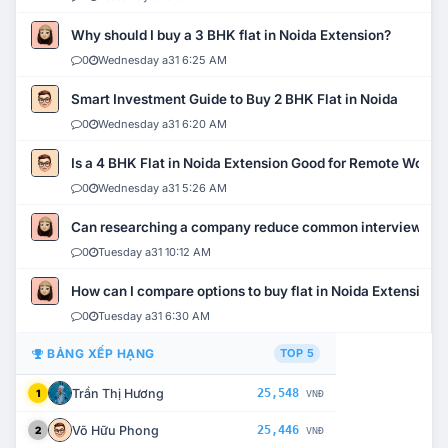
Why should I buy a 3 BHK flat in Noida Extension?
0
Wednesday a31 6:25 AM
Smart Investment Guide to Buy 2 BHK Flat in Noida
0
Wednesday a31 6:20 AM
Is a 4 BHK Flat in Noida Extension Good for Remote Work?
0
Wednesday a31 5:26 AM
Can researching a company reduce common interview mi
0
Tuesday a31 10:12 AM
How can I compare options to buy flat in Noida Extension?
0
Tuesday a31 6:30 AM
BẢNG XẾP HẠNG
TOP 5
Trần Thị Hương
25,548
1
VNĐ
Võ Hữu Phong
25,446
2
VNĐ