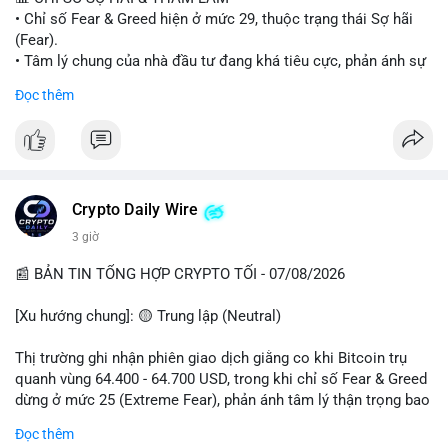
• Chỉ số Fear & Greed hiện ở mức 29, thuộc trạng thái Sợ hãi
#vlikevn
#titanbot
(Fear).
• Tâm lý chung của nhà đầu tư đang khá tiêu cực, phản ánh sự
📰 Nguồn: Cointelegraph
thận trọng cao độ trước các biến động thị trường.
Đọc thêm
📈 XU HƯỚNG TÌM KIẾM & THẢO LUẬN
• CoinGecko Trending: Plume (PLUME), Cash Cat (CASHCAT),
Biconomy (BICO), Hashflow (HFT), Ondo (ONDO), StonkBroker
(STONKBROKER), (PUMP).
• LunarCrush Trending: Ethereum, Solana, Dogecoin, Polkadot,
Crypto Daily Wire
Chainlink.
3 giờ
• Google Trends Việt Nam: Các chủ đề về bóng đá (Man Utd,
Viettel) và các từ khóa đời sống khác đang chiếm ưu thế.
📰 BẢN TIN TỔNG HỢP CRYPTO TỐI - 07/08/2026
💬 DÒNG CHẢY TIN TỨC & TRUYỀN THÔNG
[Xu hướng chung]: 🟡 Trung lập (Neutral)
• Tin tức pháp lý: Tòa phúc thẩm Hoa Kỳ giữ nguyên bản án 25
năm tù đối với Sam Bankman-Fried (FTX).
Thị trường ghi nhận phiên giao dịch giằng co khi Bitcoin trụ
• Tin tức vĩ mô: Cảnh báo về tình trạng stagflation (lạm phát
quanh vùng 64.400 - 64.700 USD, trong khi chỉ số Fear & Greed
đình trệ) từ dữ liệu PMI của Mỹ; thu nhập của người Mỹ đang
dừng ở mức 25 (Extreme Fear), phản ánh tâm lý thận trọng bao
chịu áp lực lớn.
trùm giới đầu tư.
Đọc thêm
• Tin tức Binance: Binance chuẩn bị nâng cấp dịch vụ giao dịch