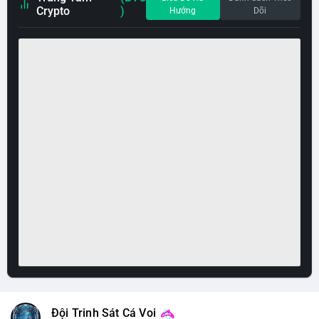
Crypto
)
Hướng
Dõi
Đội Trinh Sát Cá Voi