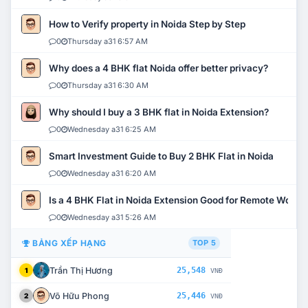
How to Verify property in Noida Step by Step
0
Thursday a31 6:57 AM
Why does a 4 BHK flat Noida offer better privacy?
0
Thursday a31 6:30 AM
Why should I buy a 3 BHK flat in Noida Extension?
0
Wednesday a31 6:25 AM
Smart Investment Guide to Buy 2 BHK Flat in Noida
0
Wednesday a31 6:20 AM
Is a 4 BHK Flat in Noida Extension Good for Remote Work?
0
Wednesday a31 5:26 AM
BẢNG XẾP HẠNG
TOP 5
Trần Thị Hương
25,548
1
VNĐ
Võ Hữu Phong
25,446
2
VNĐ