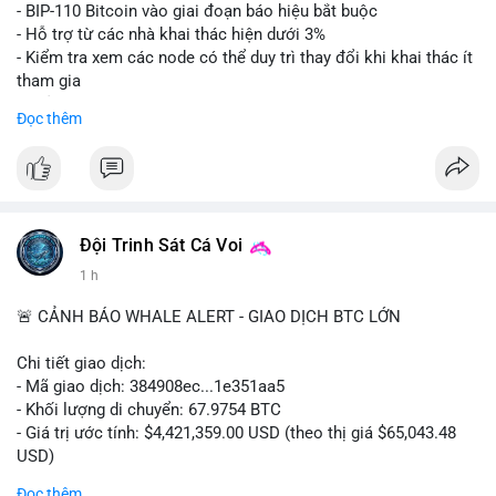
Lời khuyên: Nhà đầu tư nhỏ lẻ nên thận trọng quan sát biến
- BIP-110 Bitcoin vào giai đoạn báo hiệu bắt buộc
động thanh khoản trong 24-48 giờ tới. Tránh hành động theo
- Hỗ trợ từ các nhà khai thác hiện dưới 3%
cảm xúc, hãy chờ xác nhận điểm đến của số BTC này trước khi
- Kiểm tra xem các node có thể duy trì thay đổi khi khai thác ít
điều chỉnh vị thế.
tham gia
- Thảo luận về phương án hard fork dự phòng nếu cần
Đọc thêm
#556btc
#36trusd
#cavoichuyentien
#aplucban
#tichluydaihan
$btc
#btc
#vlikevn
#titanbot
📰 Nguồn: Cointelegraph
Đội Trinh Sát Cá Voi
1 h
🚨 CẢNH BÁO WHALE ALERT - GIAO DỊCH BTC LỚN
Chi tiết giao dịch:
- Mã giao dịch: 384908ec...1e351aa5
- Khối lượng di chuyển: 67.9754 BTC
- Giá trị ước tính: $4,421,359.00 USD (theo thị giá $65,043.48
USD)
- Thời gian: 21:19:29 2026-08-08 UTC
Đọc thêm