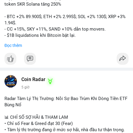
token SKR Solana tăng 250%
- BTC +2% 89.900$; ETH +2% 2.995$; SOL +2% 130$; XRP +3%
1.94$.
- CC +15%, SKY +11%, SAND +10% dẫn top movers.
- $1B liquidations khi Bitcoin bật lại.
- Trump hủy thuế EU, tín hiệu giảm áp lực.
Đọc thêm
- Vitalik đề xuất DVT staking cho Ethereum.
- BitGo IPO 18$/cổ phiếu, trị giá ~2B$.
- Senate Ag Committee tiến hành Clarity Act.
- Newrez tính crypto vào điều kiện vay nhà.
- HK cấp giấy phép stablecoin mới.
- Tòa án Nga công nhận crypto là tài sản.
Coin Radar
- Trump hy vọng ký bill cấu trúc thị trường crypto.
5 giờ
- Saga EVM bị hack 7M$, quỹ trộm chuyển sang Ethereum.
- Steak ’n Shake thưởng BTC cho nhân viên.
Radar Tâm Lý Thị Trường: Nỗi Sợ Bao Trùm Khi Dòng Tiền ETF
#binancesquare
#cryptonews
#btc
#eth
#sol
#xrp
#cc
#sky
Bùng Nổ
#sand
#bitgo
#solana
#stablecoin
#regulation
📊 CHỈ SỐ SỢ HÃI & THAM LAM
$btc $eth $sol $xrp $cc $sky $sand $skr
#skr
• Chỉ số Fear & Greed đạt 30 (Fear)
• Tâm lý thị trường đang ở mức sợ hãi, nhà đầu tư thận trọng.