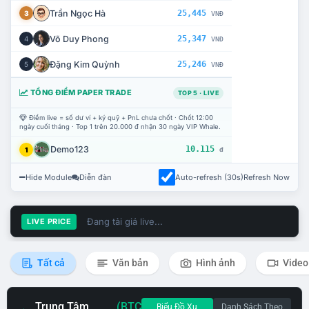
Trần Ngọc Hà
25,445
3
VNĐ
Võ Duy Phong
25,347
4
VNĐ
Đặng Kim Quỳnh
25,246
5
VNĐ
TỔNG ĐIỂM PAPER TRADE
TOP 5 · LIVE
Điểm live = số dư ví + ký quỹ + PnL chưa chốt · Chốt 12:00
ngày cuối tháng · Top 1 trên 20.000 đ nhận 30 ngày VIP Whale.
Demo123
10.115
1
đ
Hide Module
Diễn đàn
Auto-refresh (30s)
Refresh Now
Đang tải giá live...
LIVE PRICE
Tất cả
Văn bản
Hình ảnh
Video
Trung Tâm
(BTC
Biểu Đồ Xu
Danh Sách Theo