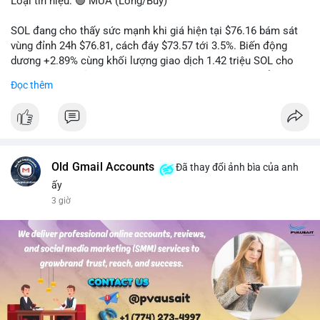
Loại tín hiệu: 🟢 MUA (Long/Buy)
SOL đang cho thấy sức mạnh khi giá hiện tại $76.16 bám sát
vùng đỉnh 24h $76.81, cách đáy $73.57 tới 3.5%. Biến động
dương +2.89% cùng khối lượng giao dịch 1.42 triệu SOL cho
thấy lực cầu chủ động đang chiếm ưu thế, phe mua kiểm soát
Đọc thêm
hoàn toàn nhịp điều chỉnh.
Khuyến nghị giao dịch cụ thể:
- Vùng Entry: 75.80 - 76.20 (chờ retest vùng kháng cự cũ thành
hỗ trợ)
- Mục tiêu chốt lời: TP1: 77.50, TP2: 78.80
Old Gmail Accounts
Đã thay đổi ảnh bìa của anh
- Cắt lỗ: 74.90 (dưới vùng hỗ trợ gần nhất)
ấy
3 giờ
Quản trị vốn: Khối lượng vào lệnh tối đa 2-3% tài khoản, ưu tiên
chốt 50% vị thế tại TP1 và dời stop loss về điểm hòa vốn.
#solusdt
#longsol
#vung76
#breakoutsol
#lenhmuasol