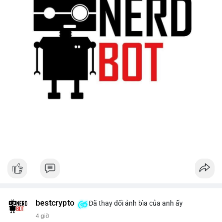
bestcrypto
Đã thay đổi ảnh bìa của anh ấy
4 giờ