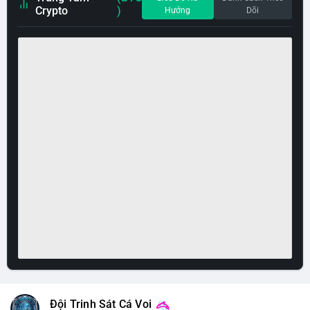
Crypto
)
Hướng
Dõi
Đội Trinh Sát Cá Voi