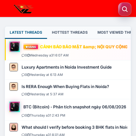
LATEST THREADS
HOTTEST THREADS
MOST VIEWED THRE
CẢNH BÁO BẢO MẬT &amp; NỘI QUY CỘNG ĐỒNG
VÀNG
0
Wednesday a31 6:07 AM
Luxury Apartments in Noida Investment Guide
0
Yesterday at 6:13 AM
Is RERA Enough When Buying Flats in Noida?
0
Yesterday at 5:37 AM
BTC (Bitcoin) - Phân tích snapshot ngày 06/08/2026
0
Thursday a31 2:43 PM
What should I verify before booking 3 BHK flats in Noida?
0
Thursday a31 8:01 AM