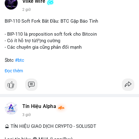
Vlike Wire
này có thể phản ánh ba kịch bản chính: thứ nhất, cá voi đang
chuẩn bị thanh khoản bằng cách chuyển lên sàn giao dịch, tạo
2 giờ
áp lực bán tiềm năng; thứ hai, tài sản được chuyển vào ví lạnh
để nắm giữ dài hạn, thể hiện niềm tin vào xu hướng tăng; thứ
BIP-110 Soft Fork Bắt Đầu: BTC Gặp Báo Tình
ba, hành vi chia tách hoặc tái cấu trúc danh mục nhằm phân
tán rủi ro. Với mức giá 65K, khối lượng này không quá lớn để
- BIP-110 là proposition soft fork cho Bitcoin
gây sốc thanh khoản tức thời, nhưng vẫn đủ sức tạo biến động
- Có ít hỗ trợ từ礿ng cường
tâm lý ngắn hạn nếu hướng đến sàn tập trung.
- Các chuyên gia cũng phản đối mạnh
Lời khuyên cho nhà đầu tư nhỏ lẻ:
$btc
#btc
Theo dõi các giao dịch tiếp theo từ cùng địa chỉ ví để xác nhận
Đọc thêm
hướng đi của dòng tiền. Tránh hành động theo cảm xúc, ưu
#vlikevn
#titanbot
tiên quản trị rủi ro và không mở vị thế lớn trước khi có tín hiệu
rõ ràng về đích đến của số BTC này.
📰 Nguồn: CoinDesk
#94dot58btc
#vilanh
#chuyentiencavoi
#btcmempool
#dongtienlon
Tín Hiệu Alpha
3 giờ
🔮 TÍN HIỆU GIAO DỊCH CRYPTO - SOLUSDT