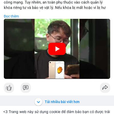
nhận và tránh vào lệnh đòn bẩy quá mức trong 24 giờ tới. Quan
công mạng. Tuy nhiên, an toàn phụ thuộc vào cách quản lý
sát phản ứng giá tại vùng hỗ trợ $64,000 để đưa ra quyết định
khóa riêng tư và bảo vệ vật lý. Nếu khóa bị mất hoặc ví bị hư
hợp lý.
hại, tài sản không thể khôi phục. Các nhà chuyên gia khuyên
Đọc thêm
nên kết hợp với biện pháp dự phòng như sao lưu khóa và chọn
#89btc
#mempoolbitcoin
#dongtiencavoi
#aplucban
nhà sản xuất uy tín.
#phantichonchain
🎥 Xem video trực tiếp tại:
Nguồn: 5 Phút Crypto
Tải nhiều bài viết hơn
<3 Trang web này sử dụng cookie để đảm bảo bạn có được trải