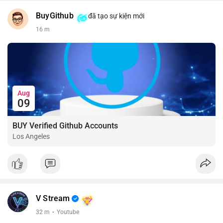
BuyGithub
đã tạo sự kiện mới
16 m
Aug
09
BUY Verified Github Accounts
Los Angeles
V Stream
32 m
·
Youtube