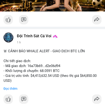
Đội Trinh Sát Cá Voi
1 h
🚨 CẢNH BÁO WHALE ALERT - GIAO DỊCH BTC LỚN
Chi tiết giao dịch:
- Mã giao dịch: 16a73b69...d2e06d94
- Khối lượng di chuyển: 68.0591 BTC
- Giá trị ước tính: $4,413,632.54 USD (theo thị giá $64,850.00
USD)
- Thời gian: 07:19:49 2026-08-09 UTC
Đọc thêm
Khối lượng 68.06 BTC tương đương hơn 4.4 triệu USD được
luân chuyển trong một giao dịch duy nhất cho thấy dấu hiệu