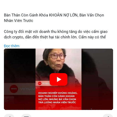
Bàn Thân Còn Gánh Khóa KHOẢN NỢ LỚN, Bàn Vấn Chọn
Nhân Viên Trước
Công ty đối mặt với doanh thu không tăng do việc cấm giao
dịch crypto, dẫn đến thiệt hại tài chính lớn. Cấm này có thể
phản ánh phản ứng của chính quyền hoặc thị trường đối với
Đọc thêm
biến động giá digital asset. Bàn vấn chuyển hướng tập trung
vào nhân lực, cho thấy chiến lược giảm chi phí hoặc điều chỉnh
mô hình kinh doanh. Điều này có thể ảnh hưởng đến thị trường
crypto và các doanh nghiệp liên quan trong tương lai.
🎥 Xem video trực tiếp tại:
Nguồn: KIEN THUC KINH TE