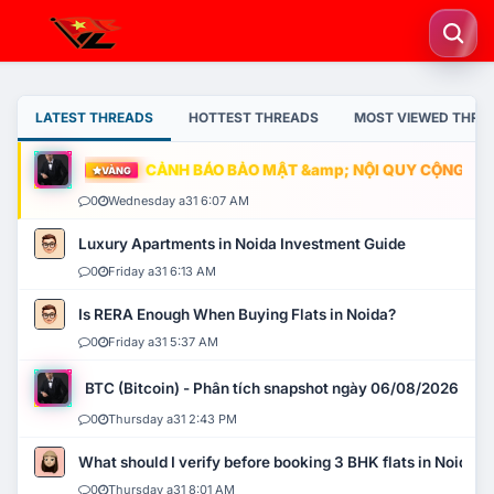
LATEST THREADS
HOTTEST THREADS
MOST VIEWED THRE
CẢNH BÁO BẢO MẬT &amp; NỘI QUY CỘNG ĐỒNG
VÀNG
0
Wednesday a31 6:07 AM
Luxury Apartments in Noida Investment Guide
0
Friday a31 6:13 AM
Is RERA Enough When Buying Flats in Noida?
0
Friday a31 5:37 AM
BTC (Bitcoin) - Phân tích snapshot ngày 06/08/2026
0
Thursday a31 2:43 PM
What should I verify before booking 3 BHK flats in Noida?
0
Thursday a31 8:01 AM