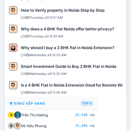
How to Verify property in Noida Step by Step
0
Thursday a31 6:57 AM
Why does a 4 BHK flat Noida offer better privacy?
0
Thursday a31 6:30 AM
Why should I buy a 3 BHK flat in Noida Extension?
0
Wednesday a31 6:25 AM
Smart Investment Guide to Buy 2 BHK Flat in Noida
0
Wednesday a31 6:20 AM
Is a 4 BHK Flat in Noida Extension Good for Remote Work?
0
Wednesday a31 5:26 AM
BẢNG XẾP HẠNG
TOP 5
Trần Thị Hương
25,548
1
VNĐ
Võ Hữu Phong
25,446
2
VNĐ