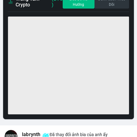
Crypto
)
Hướng
Dõi
labrynth
Đã thay đổi ảnh bìa của anh ấy