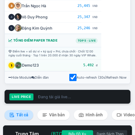
Trần Ngọc Hà
25,445
3
VNĐ
Võ Duy Phong
25,347
4
VNĐ
Đặng Kim Quỳnh
25,246
5
VNĐ
TỔNG ĐIỂM PAPER TRADE
TOP 5 · LIVE
Điểm live = số dư ví + ký quỹ + PnL chưa chốt · Chốt 12:00
ngày cuối tháng · Top 1 trên 20.000 đ nhận 30 ngày VIP Whale.
Demo123
5.492
1
đ
Hide Module
Diễn đàn
Auto-refresh (30s)
Refresh Now
Đang tải giá live...
LIVE PRICE
Tất cả
Văn bản
Hình ảnh
Video
Trung Tâm
(BTC
Biểu Đồ Xu
Danh Sách Theo