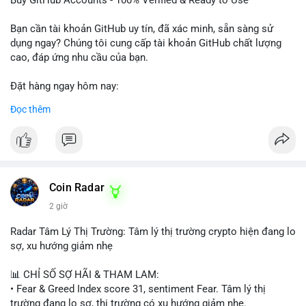
Buy GitHub Accounts - 100% Verified & Ready to Use
#buytextnowaccounts
#pva
#textnow
Bạn cần tài khoản GitHub uy tín, đã xác minh, sẵn sàng sử
dụng ngay? Chúng tôi cung cấp tài khoản GitHub chất lượng
cao, đáp ứng nhu cầu của bạn.
Đặt hàng ngay hôm nay:
✅ Order Now: localpvashop
Đọc thêm
✅ Phản hồi trong 24 giờ
✅ WhatsApp: +1 (66
215-8938
✅ Telegram: @localpvashop
✅ Email: localpvashop@gmail.com
Coin Radar
Liên hệ ngay để được tư vấn và hỗ trợ nhanh nhất!
2 giờ
Radar Tâm Lý Thị Trường: Tâm lý thị trường crypto hiện đang lo
sợ, xu hướng giảm nhẹ
📊 CHỈ SỐ SỢ HÃI & THAM LAM:
• Fear & Greed Index score 31, sentiment Fear. Tâm lý thị
trường đang lo sợ, thị trường có xu hướng giảm nhẹ.