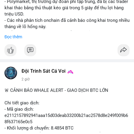
- Polymarket, thị trường dự đoán phi tập trung, đã bị các trader
khai thác bằng thủ thuật kéo giá trong 5 giây để thu lợi hàng
triệu USD.
- Các nhà phân tích onchain đã cảnh báo công khai trong nhiều
tháng về lỗ hổng này.
- Để khắc phục, Polymarket chuyển sang sử dụng giá trung
Đọc thêm
bình theo thời gian (time-weighted prices), khiến việc đẩy giá
nhân tạo trở nên quá tốn kém.
- Động thái này nhằm bảo vệ tính toàn vẹn của thị trường và
ngăn chặn các hành vi thao túng.
#polymarket
#cryptonews
#defi
#marketintegrity
Đội Trinh Sát Cá Voi
2 giờ
$btc $eth
🚨 CẢNH BÁO WHALE ALERT - GIAO DỊCH BTC LỚN
#vlikevn
#titanbot
Chi tiết giao dịch:
📰 Nguồn: CoinDesk
- Mã giao dịch:
e2112157892941aaa15d03deab33200b21ac2578d8e249f009b6
8f637165e0c5
- Khối lượng di chuyển: 8.4854 BTC