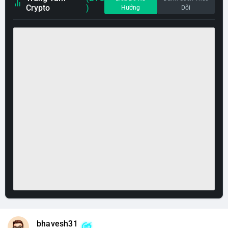
Crypto
)
Hướng
Dõi
bhavesh31