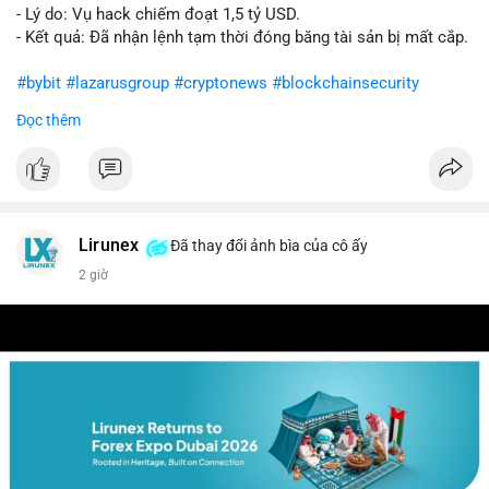
- Lý do: Vụ hack chiếm đoạt 1,5 tỷ USD.
- Kết quả: Đã nhận lệnh tạm thời đóng băng tài sản bị mất cắp.
#bybit
#lazarusgroup
#cryptonews
#blockchainsecurity
Đọc thêm
$btc $eth
#vlikevn
#titanbot
📰 Nguồn: CoinDesk
Lirunex
Đã thay đổi ảnh bìa của cô ấy
2 giờ