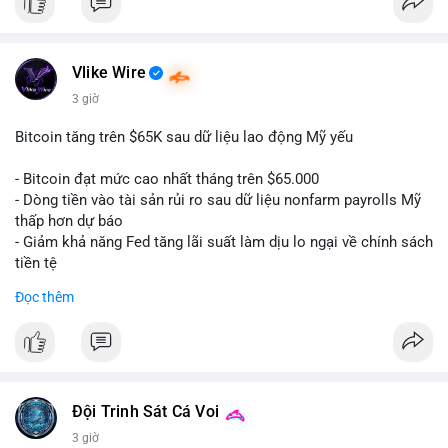
#binancesquare
#cryptonews
#btc
$btc
Vlike Wire
3 giờ
#vlikevn
#titanbot
Bitcoin tăng trên $65K sau dữ liệu lao động Mỹ yếu
📰 Nguồn: CoinDesk
- Bitcoin đạt mức cao nhất tháng trên $65.000
- Dòng tiền vào tài sản rủi ro sau dữ liệu nonfarm payrolls Mỹ
thấp hơn dự báo
- Giảm khả năng Fed tăng lãi suất làm dịu lo ngại về chính sách
tiền tệ
#binancesquare
#cryptonews
#btc
Đọc thêm
$btc
#vlikevn
#titanbot
📰 Nguồn: Cointelegraph
Đội Trinh Sát Cá Voi
3 giờ