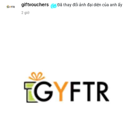
giftvouchers
Đã thay đổi ảnh đại diện của anh ấy
#207btc
#chuyenvilanh
#aplucban
#btcusd64k
#mempoolflow
2 giờ