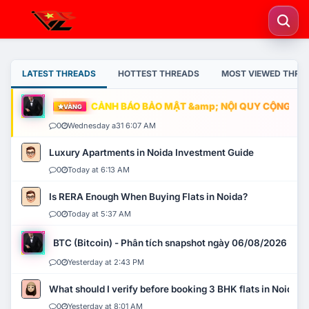
LATEST THREADS
HOTTEST THREADS
MOST VIEWED THRE
CẢNH BÁO BẢO MẬT &amp; NỘI QUY CỘNG ĐỒNG
VÀNG
0
Wednesday a31 6:07 AM
Luxury Apartments in Noida Investment Guide
0
Today at 6:13 AM
Is RERA Enough When Buying Flats in Noida?
0
Today at 5:37 AM
BTC (Bitcoin) - Phân tích snapshot ngày 06/08/2026
0
Yesterday at 2:43 PM
What should I verify before booking 3 BHK flats in Noida?
0
Yesterday at 8:01 AM