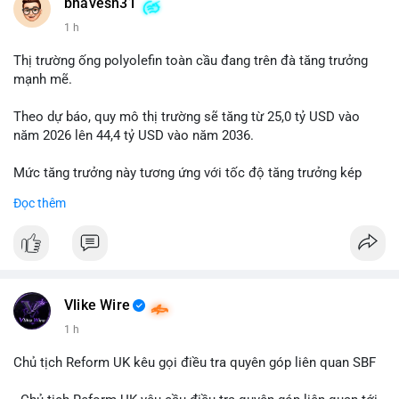
📰 Nguồn: Cointelegraph
bhavesh31
1 h
Thị trường ống polyolefin toàn cầu đang trên đà tăng trưởng
mạnh mẽ.
Theo dự báo, quy mô thị trường sẽ tăng từ 25,0 tỷ USD vào
năm 2026 lên 44,4 tỷ USD vào năm 2036.
Mức tăng trưởng này tương ứng với tốc độ tăng trưởng kép
hàng năm (CAGR) đạt 5,9% trong giai đoạn dự báo.
Đọc thêm
Đây là tín hiệu tích cực cho các nhà sản xuất, nhà phân phối và
nhà đầu tư trong ngành vật liệu xây dựng và hạ tầng.
Bạn đánh giá thế nào về tiềm năng của dòng sản phẩm ống
nhựa polyolefin trong tương lai?
Vlike Wire
1 h
Chủ tịch Reform UK kêu gọi điều tra quyên góp liên quan SBF