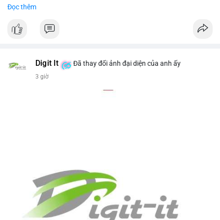
- Giá trị ước tính: $551,448.77 USD (theo thị giá $64,987.67
Đọc thêm
USD)
- Thời gian: 16:19:44 2026-08-07 UTC
Nhận định phân tích hành vi của Cá voi dựa trên giao dịch này
(ví dụ: chuyển dịch lượng lớn coin, gom hàng ví lạnh, áp lực
bán tiềm năng...) và tác động tâm lý thị trường.
Digit It
Đã thay đổi ảnh đại diện của anh ấy
3 giờ
Lời khuyên ngắn gọn cho nhà đầu tư nhỏ lẻ.
#8.4854BTC
#551kusd
#chuyenvilon
#mempoolbtc
#dongtiencavoi