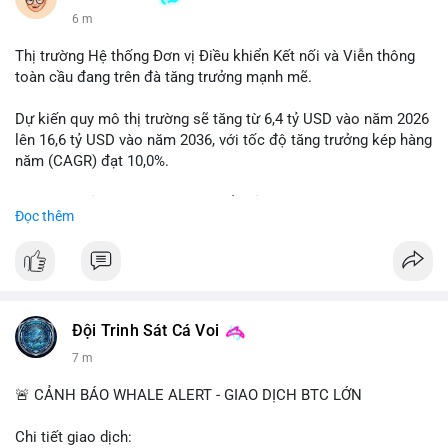
6 m
Thị trường Hệ thống Đơn vị Điều khiển Kết nối và Viễn thông
toàn cầu đang trên đà tăng trưởng mạnh mẽ.
Dự kiến quy mô thị trường sẽ tăng từ 6,4 tỷ USD vào năm 2026
lên 16,6 tỷ USD vào năm 2036, với tốc độ tăng trưởng kép hàng
năm (CAGR) đạt 10,0%.
Sự tăng trưởng này được thúc đẩy bởi nhu cầu ngày càng cao
Đọc thêm
trong các lĩnh vực ô tô, logistics và thiết bị thông minh.
Doanh nghiệp cần theo dõi xu hướng này để nắm bắt cơ hội
đầu tư và phát triển giải pháp kết nối tiên tiến.
Đội Trinh Sát Cá Voi
7 m
🚨 CẢNH BÁO WHALE ALERT - GIAO DỊCH BTC LỚN
Chi tiết giao dịch: