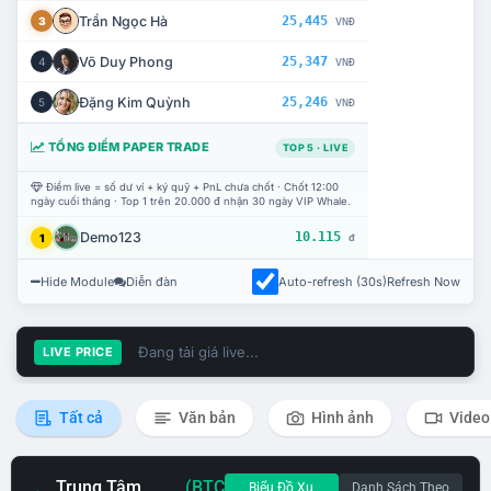
Trần Ngọc Hà
25,445
3
VNĐ
Võ Duy Phong
25,347
4
VNĐ
Đặng Kim Quỳnh
25,246
5
VNĐ
TỔNG ĐIỂM PAPER TRADE
TOP 5 · LIVE
Điểm live = số dư ví + ký quỹ + PnL chưa chốt · Chốt 12:00
ngày cuối tháng · Top 1 trên 20.000 đ nhận 30 ngày VIP Whale.
Demo123
10.115
1
đ
Hide Module
Diễn đàn
Auto-refresh (30s)
Refresh Now
Đang tải giá live...
LIVE PRICE
Tất cả
Văn bản
Hình ảnh
Video
Trung Tâm
(BTC
Biểu Đồ Xu
Danh Sách Theo