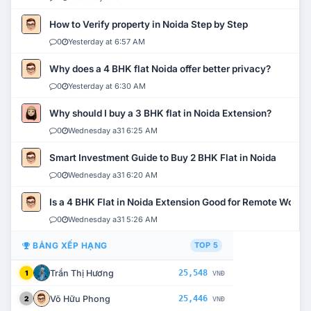
How to Verify property in Noida Step by Step
0
Yesterday at 6:57 AM
Why does a 4 BHK flat Noida offer better privacy?
0
Yesterday at 6:30 AM
Why should I buy a 3 BHK flat in Noida Extension?
0
Wednesday a31 6:25 AM
Smart Investment Guide to Buy 2 BHK Flat in Noida
0
Wednesday a31 6:20 AM
Is a 4 BHK Flat in Noida Extension Good for Remote Work?
0
Wednesday a31 5:26 AM
BẢNG XẾP HẠNG
TOP 5
Trần Thị Hương
25,548
1
VNĐ
Võ Hữu Phong
25,446
2
VNĐ