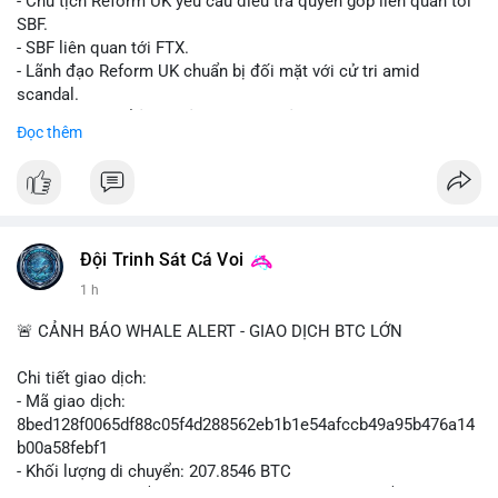
- Chủ tịch Reform UK yêu cầu điều tra quyên góp liên quan tới
SBF.
- SBF liên quan tới FTX.
- Lãnh đạo Reform UK chuẩn bị đối mặt với cử tri amid
scandal.
- Sự kiện có thể ảnh hưởng đến hình ảnh SBF và FTX.
Đọc thêm
- Không có thông tin tác động thị trường ngay lập tức.
#binancesquare
#cryptonews
#sbf
#ftx
#reformuk
$btc $eth
#vlikevn
#titanbot
Đội Trinh Sát Cá Voi
1 h
📰 Nguồn: Cointelegraph
🚨 CẢNH BÁO WHALE ALERT - GIAO DỊCH BTC LỚN
Chi tiết giao dịch:
- Mã giao dịch:
8bed128f0065df88c05f4d288562eb1b1e54afccb49a95b476a14
b00a58febf1
- Khối lượng di chuyển: 207.8546 BTC
- Giá trị ước tính: $13,449,009.09 USD (theo thị giá $64,703.92