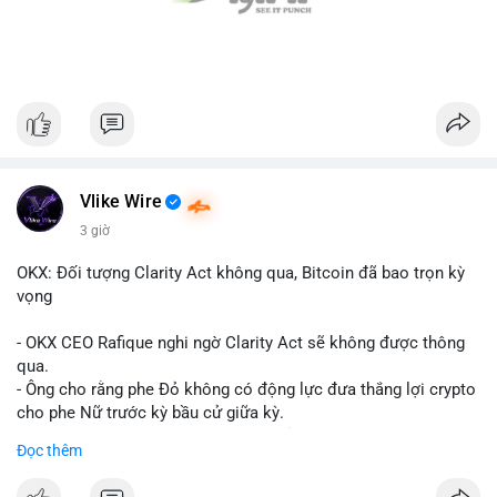
Vlike Wire
3 giờ
OKX: Đối tượng Clarity Act không qua, Bitcoin đã bao trọn kỳ
vọng
- OKX CEO Rafique nghi ngờ Clarity Act sẽ không được thông
qua.
- Ông cho rằng phe Đỏ không có động lực đưa thắng lợi crypto
cho phe Nữ trước kỳ bầu cử giữa kỳ.
- Sự lạc quan đã được giá Bitcoin phản ánh, không cần thêm
Đọc thêm
hỗ trợ pháp lý.
- Nếu luật không qua, Bitcoin vẫn duy trì mức giá hiện tại.