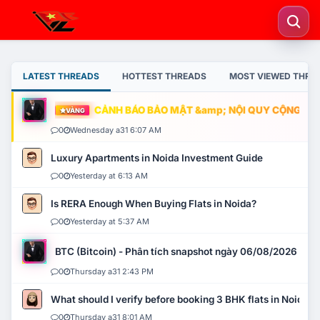
LATEST THREADS
HOTTEST THREADS
MOST VIEWED THRE
CẢNH BÁO BẢO MẬT &amp; NỘI QUY CỘNG ĐỒNG
VÀNG
0
Wednesday a31 6:07 AM
Luxury Apartments in Noida Investment Guide
0
Yesterday at 6:13 AM
Is RERA Enough When Buying Flats in Noida?
0
Yesterday at 5:37 AM
BTC (Bitcoin) - Phân tích snapshot ngày 06/08/2026
0
Thursday a31 2:43 PM
What should I verify before booking 3 BHK flats in Noida?
0
Thursday a31 8:01 AM