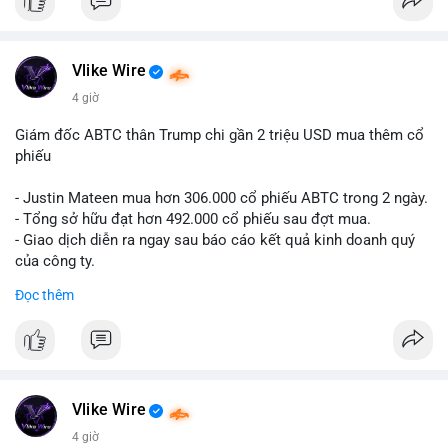
#12dot1btc
#786kusd
#dichuyenvinuong
#khangcu64900
$cro
#mempoolbtc
#vlikevn
#titanbot
Vlike Wire
📰 Nguồn: Cointelegraph
4 giờ
Giám đốc ABTC thân Trump chi gần 2 triệu USD mua thêm cổ
phiếu
- Justin Mateen mua hơn 306.000 cổ phiếu ABTC trong 2 ngày.
- Tổng sở hữu đạt hơn 492.000 cổ phiếu sau đợt mua.
- Giao dịch diễn ra ngay sau báo cáo kết quả kinh doanh quý
của công ty.
Đọc thêm
#abtc
#cryptonews
#stockmarket
#trump
$btc $eth
#vlikevn
#titanbot
Vlike Wire
📰 Nguồn: CoinDesk
4 giờ