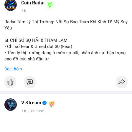
Coin Radar
1 h
Radar Tâm Lý Thị Trường: Nỗi Sợ Bao Trùm Khi Kinh Tế Mỹ Suy
Yếu
📊 CHỈ SỐ SỢ HÃI & THAM LAM
• Chỉ số Fear & Greed đạt 30 (Fear)
• Tâm lý thị trường đang ở mức sợ hãi, phản ánh sự thận trọng
cao độ của nhà đầu tư.
Đọc thêm
📈 XU HƯỚNG TÌM KIẾM & THẢO LUẬN
• CoinGecko Trending: PONS, PENGU, ONDO, WKC, HEI,
CASHCAT, CRO.
• LunarCrush Trending: Ethereum, Solana, Dogecoin, Polkadot,
Chainlink, Litecoin.
• Google Trends Việt Nam: Giá vàng thế giới, Giải bóng đá
V Stream
Ngoại hạng Anh, Tin 24h, Trường đại học.
1 h
·
Youtube
💬 DÒNG CHẢY TIN TỨC & TRUYỀN THÔNG
• Tin tức kinh tế: Mỹ mất 23.000 việc làm trong tháng 7, thấp