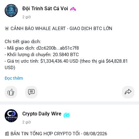
Đội Trinh Sát Cá Voi
2 giờ
🚨 CẢNH BÁO WHALE ALERT - GIAO DỊCH BTC LỚN
Chi tiết giao dịch:
- Mã giao dịch: d2c6200b...ab51c7f8
- Khối lượng di chuyển: 20.5840 BTC
- Giá trị ước tính: $1,334,436.40 USD (theo thị giá $64,828.81
USD)
- Thời gian: 00:19:43 2026-08-08 UTC
Đọc thêm
Nhận định phân tích: Giao dịch 20.58 BTC trị giá hơn 1.33 triệu
USD được thực hiện vào phiên Á, thời điểm thanh khoản
mỏng. Quy mô này nằm trong nhóm cá voi trung bình, chưa đủ
tạo áp lực bán trực tiếp lên sàn. Khả năng cao là hành vi tái
phân bổ tài sản giữa các ví nóng, hoặc chuẩn bị thanh khoản
Crypto Daily Wire
cho các lệnh OTC. Dòng tiền không đổ thẳng lên sàn tập trung,
2 giờ
nên rủi ro bán tháo ngắn hạn thấp, nhưng tâm lý thị trường có
thể dao động nhẹ do theo dõi sát biến động ví lớn.
📰 BẢN TIN TỔNG HỢP CRYPTO TỐI - 08/08/2026