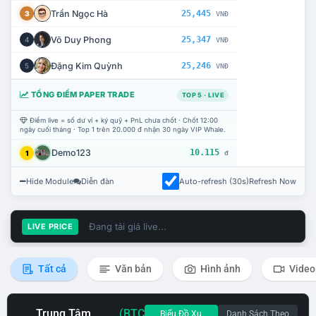
Trần Ngọc Hà
25,445
3
VNĐ
Võ Duy Phong
25,347
4
VNĐ
Đặng Kim Quỳnh
25,246
5
VNĐ
TỔNG ĐIỂM PAPER TRADE
TOP 5 · LIVE
Điểm live = số dư ví + ký quỹ + PnL chưa chốt · Chốt 12:00
ngày cuối tháng · Top 1 trên 20.000 đ nhận 30 ngày VIP Whale.
Demo123
10.115
1
đ
Hide Module
Diễn đàn
Auto-refresh (30s)
Refresh Now
Đang tải giá live...
LIVE PRICE
Tất cả
Văn bản
Hình ảnh
Video
Trung Tâm
(BTC
Biểu Đồ Xu
Danh Sách Theo