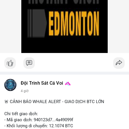
Group vụ hack 1,5 tỷ USD, đã nhận lệnh đóng băng tài sản.
Circle mở rộng USDC lên OKX qua X Layer. BitGo IPO thành
công ở mức 18 USD/cổ phiếu, định giá 2 tỷ USD.
Nhà đầu tư nên theo dõi sát dòng tiền cá voi khi xuất hiện
nhiều giao dịch lớn (từ 4 BTC đến 210 BTC) trong ngày, ưu tiên
quản trị rủi ro trong bối cảnh thanh khoản suy yếu.
Xem chi tiết các bài viết đầy đủ tại dòng thời gian của Vlike.vn!
#ofacsanctions
#bitgoipo
#bybitlawsuit
#crodelist
#nearshortsignal
Đội Trinh Sát Cá Voi
4 giờ
🚨 CẢNH BÁO WHALE ALERT - GIAO DỊCH BTC LỚN
Chi tiết giao dịch:
- Mã giao dịch: 940123d7...4a49099f
- Khối lượng di chuyển: 12.1074 BTC