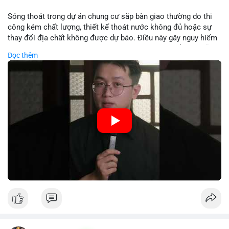
Lời khuyên:
Sóng thoát trong dự án chung cư sắp bàn giao thường do thi
Nhà đầu tư nên theo dõi các bước tiếp theo của địa chỉ ví nhận
công kém chất lượng, thiết kế thoát nước không đủ hoặc sự
để xác định rõ xu hướng. Tránh hành động theo cảm xúc; hãy
thay đổi địa chất không được dự báo. Điều này gây nguy hiểm
quan sát khối lượng khớp lệnh trên sàn trong 24-48 giờ tới để
cho cấu trúc và an toàn cư dân. Nhà đầu tư cần kiểm tra kỹ
Đọc thêm
đưa ra quyết định hợp lý.
trước khi nhận nhà.
#56dot7479btc
#chuyendichlon
#aplucban
#vilanhtichluy
🎥 Xem video trực tiếp tại:
#btcusd64942
Nguồn: 5 Phút Crypto