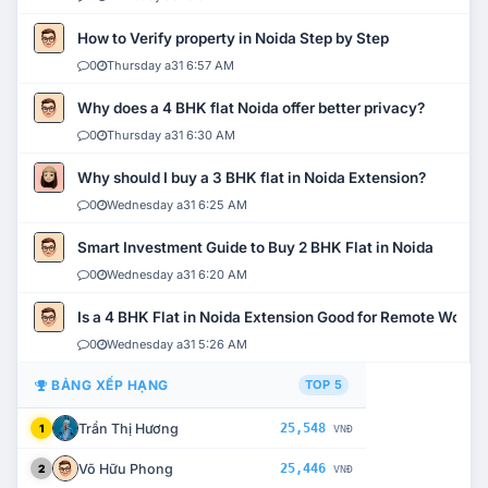
How to Verify property in Noida Step by Step
0
Thursday a31 6:57 AM
Why does a 4 BHK flat Noida offer better privacy?
0
Thursday a31 6:30 AM
Why should I buy a 3 BHK flat in Noida Extension?
0
Wednesday a31 6:25 AM
Smart Investment Guide to Buy 2 BHK Flat in Noida
0
Wednesday a31 6:20 AM
Is a 4 BHK Flat in Noida Extension Good for Remote Work?
0
Wednesday a31 5:26 AM
BẢNG XẾP HẠNG
TOP 5
Trần Thị Hương
25,548
1
VNĐ
Võ Hữu Phong
25,446
2
VNĐ