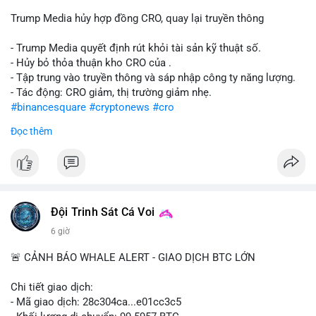
Trump Media hủy hợp đồng CRO, quay lại truyền thông
- Trump Media quyết định rút khỏi tài sản kỹ thuật số.
- Hủy bỏ thỏa thuận kho CRO của .
- Tập trung vào truyền thông và sáp nhập công ty năng lượng.
- Tác động: CRO giảm, thị trường giảm nhẹ.
#binancesquare
#cryptonews
#cro
Đọc thêm
$cro
#vlikevn
#titanbot
📰 Nguồn: CoinDesk
Đội Trinh Sát Cá Voi
6 giờ
🚨 CẢNH BÁO WHALE ALERT - GIAO DỊCH BTC LỚN
Chi tiết giao dịch:
- Mã giao dịch: 28c304ca...e01cc3c5