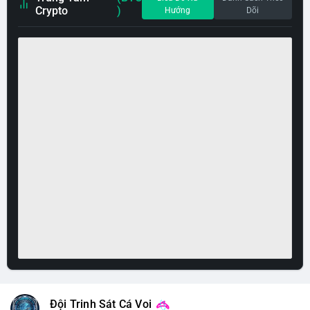
Crypto
)
Hướng
Dõi
Đội Trinh Sát Cá Voi