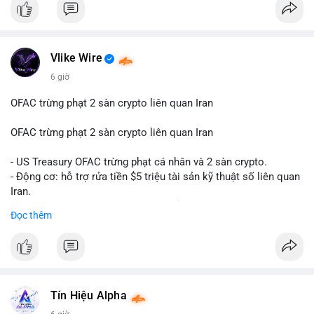
#btcmempool65k
Điều gì đang thúc đẩy sự tăng trưởng vượt bậc này? Hãy cùng
theo dõi các phân tích chuyên sâu về xu hướng công nghệ và
nhu cầu thị trường trong thời gian tới.
Vlike Wire
6 giờ
OFAC trừng phạt 2 sàn crypto liên quan Iran
OFAC trừng phạt 2 sàn crypto liên quan Iran
- US Treasury OFAC trừng phạt cá nhân và 2 sàn crypto.
- Động cơ: hỗ trợ rửa tiền $5 triệu tài sản kỹ thuật số liên quan
Iran.
- Các sàn bị cấm hoạt động, tài khoản bị khóa.
Đọc thêm
- Tác động: rủi ro cho thị trường crypto, tăng áp lực pháp lý.
#binancesquare
#cryptonews
#ofac
#ussanctions
#iran
$btc $eth
Tín Hiệu Alpha
#vlikevn
#titanbot