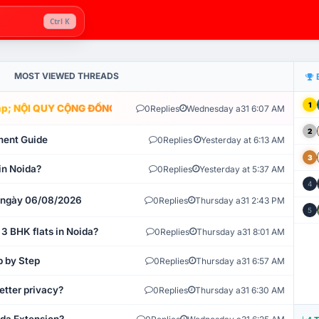
Ctrl K
MOST VIEWED THREADS
1
; NỘI QUY CỘNG ĐỒNG VLIKE.VN: HỆ THỐNG GIÁM SÁT TỰ ĐỘNG V
0
Replies
Wednesday a31 6:07 AM
2
ment Guide
0
Replies
Yesterday at 6:13 AM
3
in Noida?
0
Replies
Yesterday at 5:37 AM
4
t ngày 06/08/2026
0
Replies
Thursday a31 2:43 PM
5
 3 BHK flats in Noida?
0
Replies
Thursday a31 8:01 AM
p by Step
0
Replies
Thursday a31 6:57 AM
etter privacy?
0
Replies
Thursday a31 6:30 AM