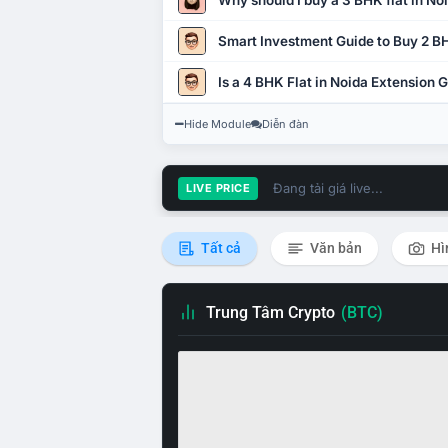
Why should I buy a 3 BHK flat in No
Smart Investment Guide to Buy 2 BH
Is a 4 BHK Flat in Noida Extension
Hide Module
Diễn đàn
Đang tải giá live...
LIVE PRICE
Tất cả
Văn bản
Hì
Trung Tâm Crypto
(BTC)