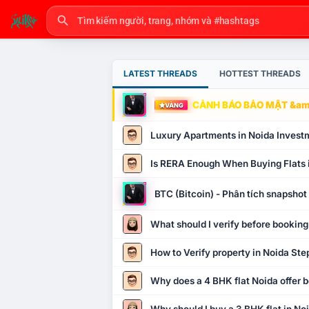
LATEST THREADS
HOTTEST THREADS
CẢNH BÁO BẢO MẬT &amp
VÀNG
Luxury Apartments in Noida Invest
Is RERA Enough When Buying Flats 
BTC (Bitcoin) - Phân tích snapsho
What should I verify before booking
How to Verify property in Noida Ste
Why does a 4 BHK flat Noida offer b