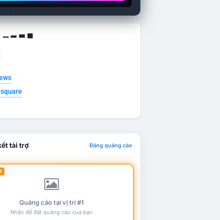
g ▁ ▂ ▃ ▄
t
news
esquare
ết tài trợ
Đăng quảng cáo
1
Quảng cáo tại vị trí #1
Nhấn để đặt quảng cáo của bạn