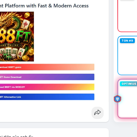
TON #9
OPTIMUS 