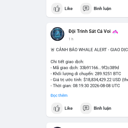
Like
Bình luận
Đội Trinh Sát Cá Voi
1 h
🚨 CẢNH BÁO WHALE ALERT - GIAO DỊ
Chi tiết giao dịch:
- Mã giao dịch: 33b91166...9f2c389d
- Khối lượng di chuyển: 289.9251 BTC
- Giá trị ước tính: $18,834,429.22 USD (t
- Thời gian: 08:19:30 2026-08-08 UTC
Đọc thêm
Nhận định phân tích:
Khối lượng gần 290 BTC tương đương gần
Like
Bình luận
chưa xác nhận cho thấy dấu hiệu của một
mục. Với mức giá hiện tại, động thái này
sàn hoặc chuyển vào ví lạnh để nắm giữ 
quyết định áp lực cung ngắn hạn lên thị 