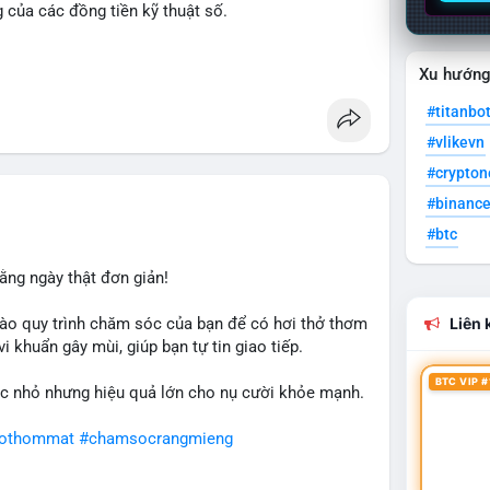
g của các đồng tiền kỹ thuật số.
n
#ussenate
#clarityact
Xu hướn
#titanbo
#vlikevn
#crypto
#binanc
#btc
ằng ngày thật đơn giản!
ào quy trình chăm sóc của bạn để có hơi thở thơm
Liên k
i khuẩn gây mùi, giúp bạn tự tin giao tiếp.
BTC VIP #
c nhỏ nhưng hiệu quả lớn cho nụ cười khỏe mạnh.
hothommat
#chamsocrangmieng