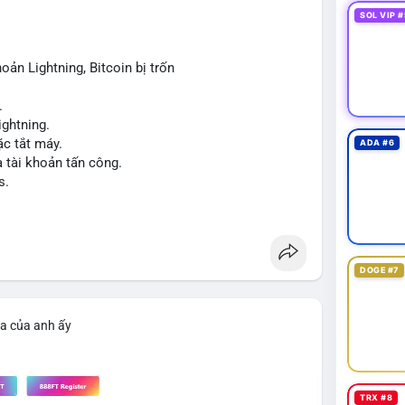
 để tạo biến động giá mạnh nếu không có thêm các
SOL VIP #
oản Lightning, Bitcoin bị trốn
iao dịch tiếp theo từ cùng địa chỉ ví nguồn để xác
.
ng vội vàng dựa trên một giao dịch đơn lẻ, hãy kết
ightning.
ểu đồ giá để đưa ra quyết định hợp lý.
c tắt máy.
ADA #6
a tài khoản tấn công.
cnhan
#biendongcung
#mucgia64963
s.
DOGE #7
ìa của anh ấy
TRX #8