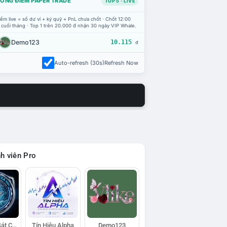
ỔNG ĐIỂM PAPER TRADE
TOP 5 · LIVE
ểm live = số dư ví + ký quỹ + PnL chưa chốt · Chốt 12:00
 cuối tháng · Top 1 trên 20.000 đ nhận 30 ngày VIP Whale.
Demo123
10.115
đ
Auto-refresh (30s)
Refresh Now
h viên Pro
Đội Trinh Sát Cá Voi
Tín Hiệu Alpha
Demo123