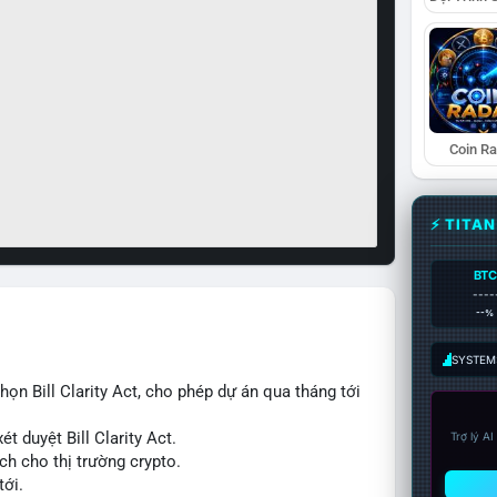
Coin R
⚡ TITA
BTC
----
--%
SYSTEM:
n Bill Clarity Act, cho phép dự án qua tháng tới
t duyệt Bill Clarity Act.
Trợ lý A
ch cho thị trường crypto.
tới.