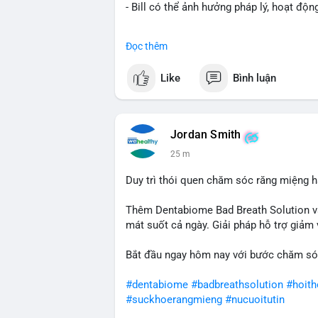
- Bill có thể ảnh hưởng pháp lý, hoạt độn
#binancesquare
#cryptonews
#regulatio
Đọc thêm
$btc $eth
Like
Bình luận
#vlikevn
#titanbot
📰 Nguồn: CoinDesk
Jordan Smith
25 m
Duy trì thói quen chăm sóc răng miệng h
Thêm Dentabiome Bad Breath Solution v
mát suốt cả ngày. Giải pháp hỗ trợ giảm v
Bắt đầu ngay hôm nay với bước chăm só
#dentabiome
#badbreathsolution
#hoit
#suckhoerangmieng
#nucuoitutin