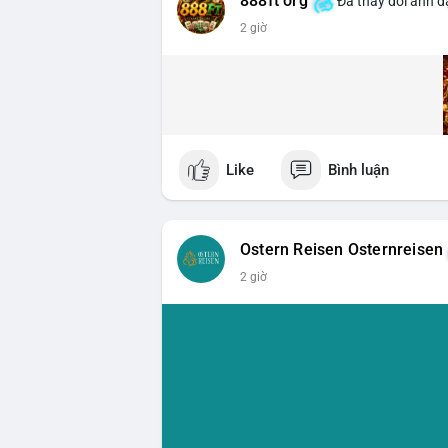
888ft org
Đã thay đổi ảnh đạ
2 giờ
Like
Bình luận
Ostern Reisen Osternreisen
2 giờ