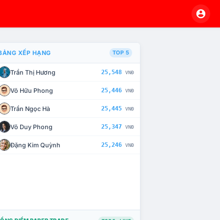
BẢNG XẾP HẠNG
TOP 5
Trần Thị Hương
25,548
VNĐ
À CHẾ TÀI XỬ LÝ VI PHẠM
Võ Hữu Phong
25,446
VNĐ
Trần Ngọc Hà
25,445
VNĐ
Võ Duy Phong
25,347
VNĐ
Đặng Kim Quỳnh
25,246
VNĐ