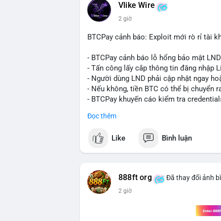
Vlike Wire
xuất hiện dòng tiền lớn, nhưng chưa đủ
2 giờ
lệnh chuyển tiếp theo.
BTCPay cảnh báo: Exploit mới rò rỉ tài kh
Lời khuyên:
Nhà đầu tư nhỏ lẻ nên theo dõi sát các g
- BTCPay cảnh báo lỗ hổng bảo mật LND
định xu hướng rõ ràng hơn. Tránh hành độ
- Tấn công lấy cắp thông tin đăng nhập L
hợp với khối lượng giao dịch chung và bi
- Người dùng LND phải cập nhật ngay hoặ
- Nếu không, tiền BTC có thể bị chuyển r
#289btc
#chuyenvilon
#giaodichchuaxa
- BTCPay khuyến cáo kiểm tra credential
Đọc thêm
#binancesquare
#cryptonews
#btc
Like
Bình luận
$btc
#vlikevn
#titanbot
888ft org
Đã thay đổi ảnh b
📰 Nguồn: CoinDesk
2 giờ