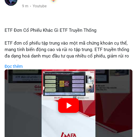
10 m
·
Youtube
ETF Đơn Cổ Phiếu Khác Gì ETF Truyền Thống
ETF đơn cổ phiếu tập trung vào một mã chứng khoán cụ thể,
mang tính biến động cao và rủi ro tập trung. ETF truyền thống
đa dạng hoá danh mục đầu tư qua nhiều cổ phiếu, giảm rủi ro
cụ thể. Sự khác biệt này ảnh hưởng đến chiến lược phân배 tài
Đọc thêm
sản và mức độ tiếp xúc với thị trường.
🎥 Xem video trực tiếp tại:
Nguồn: Tài chính & Kinh doanh