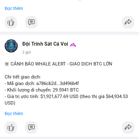
- Khối lượng giao dịch Futures hiện cao gấp 8 lần so với giao
Đọc thêm
dịch Spot.
#binance
#btc
#cryptonews
#bitcoin
#futures
$btc
Đội Trinh Sát Cá Voi
#vlikevn
#titanbot
2 giờ
📰 Nguồn: Cointelegraph
🚨 CẢNH BÁO WHALE ALERT - GIAO DỊCH BTC LỚN
Chi tiết giao dịch:
- Mã giao dịch: a786cb2d...3d496b4f
- Khối lượng di chuyển: 29.5941 BTC
- Giá trị ước tính: $1,921,677.69 USD (theo thị giá $64,934.53
USD)
- Thời gian: 11:19:59 2026-08-07 UTC
Đọc thêm
Nhận định phân tích: Giao dịch gần 30 BTC trị giá gần 2 triệu
USD được thực hiện trong một khối chưa xác nhận cho thấy
dấu hiệu di chuyển vốn có chủ đích. Với khối lượng này, khả