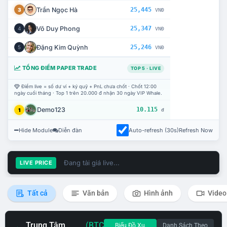
Trần Ngọc Hà
25,445
3
VNĐ
Võ Duy Phong
25,347
4
VNĐ
Đặng Kim Quỳnh
25,246
5
VNĐ
TỔNG ĐIỂM PAPER TRADE
TOP 5 · LIVE
Điểm live = số dư ví + ký quỹ + PnL chưa chốt · Chốt 12:00
ngày cuối tháng · Top 1 trên 20.000 đ nhận 30 ngày VIP Whale.
Demo123
10.115
1
đ
Hide Module
Diễn đàn
Auto-refresh (30s)
Refresh Now
Đang tải giá live...
LIVE PRICE
Tất cả
Văn bản
Hình ảnh
Video
Trung Tâm
(BTC
Biểu Đồ Xu
Danh Sách Theo