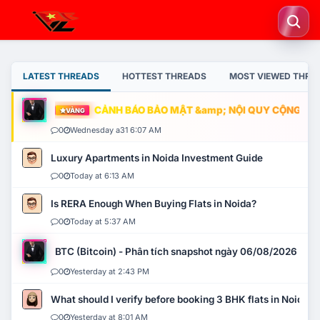
LATEST THREADS
HOTTEST THREADS
MOST VIEWED THRE
CẢNH BÁO BẢO MẬT &amp; NỘI QUY CỘNG ĐỒNG
VÀNG
0
Wednesday a31 6:07 AM
Luxury Apartments in Noida Investment Guide
0
Today at 6:13 AM
Is RERA Enough When Buying Flats in Noida?
0
Today at 5:37 AM
BTC (Bitcoin) - Phân tích snapshot ngày 06/08/2026
0
Yesterday at 2:43 PM
What should I verify before booking 3 BHK flats in Noida?
0
Yesterday at 8:01 AM