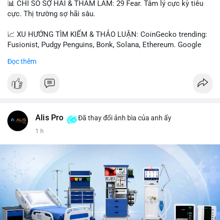
📊 CHỈ SỐ SỢ HÃI & THAM LAM: 29 Fear. Tâm lý cực kỳ tiêu
cực. Thị trường sợ hãi sâu.
📈 XU HƯỚNG TÌM KIẾM & THẢO LUẬN: CoinGecko trending:
Fusionist, Pudgy Penguins, Bonk, Solana, Ethereum. Google
Trends Việt Nam: vietnam vs cambodia, cà phê, thành lộc, hồ
Đọc thêm
tiêu, vũ khí hạt nhân, đội tuyển Brasil, cúp U20 Châu Á.
LunarCrush trending: Ethereum, Solana, Taylor Swift, Tesla,
UFC 310, Premier League, Champions League, NCAA Football,
Dogecoin, LeBron James, Andreessen Horowitz, NFL,
Polkadot, Real Madrid, Beyoncé, Microsoft, UFC 311, Chainlink,
MrBeast, Google. Binance Square: nhiều post về lệnh long, lợi
Alis Pro
Đã thay đổi ảnh bìa của anh ấy
nhuận, $HFT/$SKYAI, $RIVER, $WLD, $ALLO, Top trader 30
1 h
ngày, POV Binancian, bình nước Binance, sân khấu, chia sẻ trải
nghiệm.
💬 DÒNG CHẢY TIN TỨC & TRUYỀN THÔNG: Telegram
CoinTelegraph: Saylor nói Bitcoin không cần rõ ràng, Mỹ cần
rõ ràng; CEX futures volume giảm xuống $4 tỷ trong tháng 7,
thấp nhất từ tháng 12/2023; Prophet Market ra mắt thị trường
dự đoán human vs AI; Trump nói crypto làเรื่อง lớn, người dùng