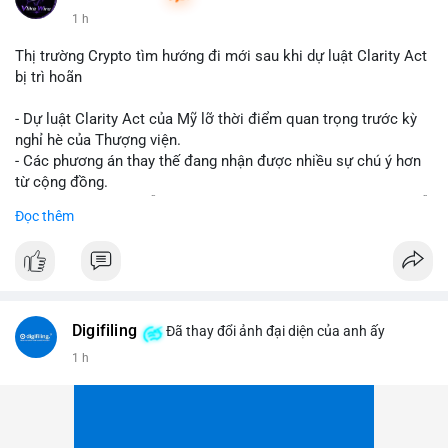
1 h
Thị trường Crypto tìm hướng đi mới sau khi dự luật Clarity Act
bị trì hoãn
- Dự luật Clarity Act của Mỹ lỡ thời điểm quan trọng trước kỳ
nghỉ hè của Thượng viện.
- Các phương án thay thế đang nhận được nhiều sự chú ý hơn
từ cộng đồng.
- Thị trường crypto vẫn tiếp tục vận động bất chấp sự chậm trễ
Đọc thêm
về pháp lý.
#binancesquare
#cryptonews
#regulation
#uspolitics
$btc $eth
Digifiling
Đã thay đổi ảnh đại diện của anh ấy
#vlikevn
#titanbot
1 h
📰 Nguồn: CoinDesk