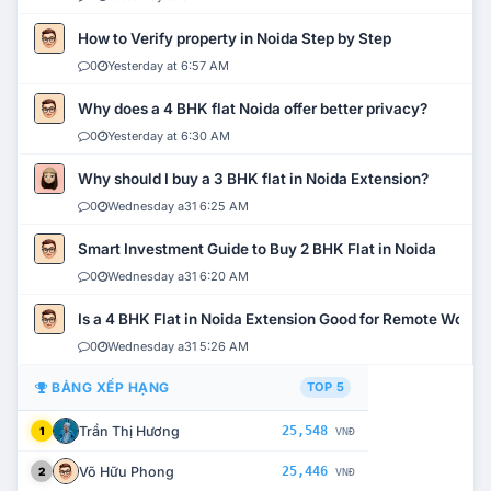
How to Verify property in Noida Step by Step
0
Yesterday at 6:57 AM
Why does a 4 BHK flat Noida offer better privacy?
0
Yesterday at 6:30 AM
Why should I buy a 3 BHK flat in Noida Extension?
0
Wednesday a31 6:25 AM
Smart Investment Guide to Buy 2 BHK Flat in Noida
0
Wednesday a31 6:20 AM
Is a 4 BHK Flat in Noida Extension Good for Remote Work?
0
Wednesday a31 5:26 AM
BẢNG XẾP HẠNG
TOP 5
Trần Thị Hương
25,548
1
VNĐ
Võ Hữu Phong
25,446
2
VNĐ