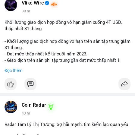
📰 Nguồn: Cointelegraph
Vlike Wire
39 m
Khối lượng giao dịch hợp đồng vô hạn giảm xuống 4T USD,
thấp nhất 31 tháng
- Khối lượng giao dịch hợp đồng vô hạn trên sàn tập trung giảm
31 tháng.
- Đạt mức thấp nhất kể từ cuối năm 2023.
- Giao dịch trên sàn phi tập trung gần đạt mức thấp nhất 1
năm.
Đọc thêm
#binancesquare
#cryptonews
#cex
#futures
$btc $eth
#vlikevn
#titanbot
Coin Radar
43 m
📰 Nguồn: Cointelegraph
Radar Tâm Lý Thị Trường: Sợ hãi mạnh, tìm kiếm lạc quan yếu