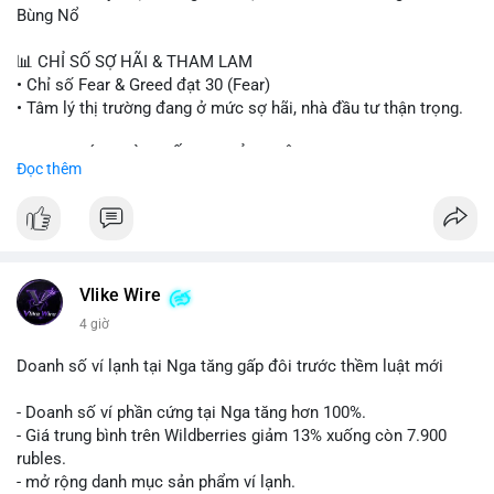
#binancesquare
#cryptonews
#btc
#eth
#sol
#xrp
#cc
#sky
Bùng Nổ
#sand
#bitgo
#solana
#stablecoin
#regulation
📊 CHỈ SỐ SỢ HÃI & THAM LAM
$btc $eth $sol $xrp $cc $sky $sand $skr
#skr
• Chỉ số Fear & Greed đạt 30 (Fear)
• Tâm lý thị trường đang ở mức sợ hãi, nhà đầu tư thận trọng.
#vlikevn
#titanbot
📈 XU HƯỚNG TÌM KIẾM & THẢO LUẬN
Đọc thêm
📰 Nguồn: Decrypt
• CoinGecko Trending: PENGU, TUT, ACE, CASHCAT, ANSEM,
STONKBROKER, UNI
• LunarCrush Trending: Ethereum, Solana, Dogecoin, Polkadot,
Chainlink, Taylor Swift, Tesla
• Google Trends Việt Nam: Real Madrid, Giao hữu câu lạc bộ,
Tinh hà say hi
Vlike Wire
4 giờ
💬 DÒNG CHẢY TIN TỨC & TRUYỀN THÔNG
• Binance Square: Cộng đồng đang tranh luận về lệnh
Doanh số ví lạnh tại Nga tăng gấp đôi trước thềm luật mới
Long/Short, kỳ vọng vào các kèo $ACE, $RAVE và lo ngại tin
xấu từ SpaceX/Musk.
- Doanh số ví phần cứng tại Nga tăng hơn 100%.
• Tin tức quốc tế: US spot Bitcoin ETFs ghi nhận dòng tiền 1 tỷ
- Giá trung bình trên Wildberries giảm 13% xuống còn 7.900
USD; Nansen founder dự báo Bitcoin không dưới 60K; Chi tiêu
rubles.
thẻ Crypto đạt ATH 759 triệu USD.
- mở rộng danh mục sản phẩm ví lạnh.