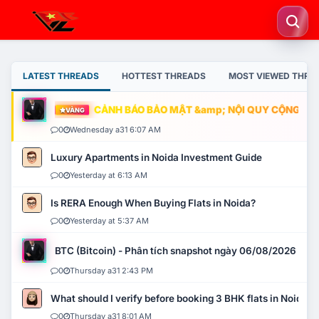
LATEST THREADS
HOTTEST THREADS
MOST VIEWED THRE
CẢNH BÁO BẢO MẬT &amp; NỘI QUY CỘNG ĐỒNG
VÀNG
0
Wednesday a31 6:07 AM
Luxury Apartments in Noida Investment Guide
0
Yesterday at 6:13 AM
Is RERA Enough When Buying Flats in Noida?
0
Yesterday at 5:37 AM
BTC (Bitcoin) - Phân tích snapshot ngày 06/08/2026
0
Thursday a31 2:43 PM
What should I verify before booking 3 BHK flats in Noida?
0
Thursday a31 8:01 AM