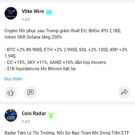
Vlike Wire
4 giờ
Crypto hồi phục sau Trump giảm thuế EU; BitGo IPO 2,1B$;
token SKR Solana tăng 250%
- BTC +2% 89.900$; ETH +2% 2.995$; SOL +2% 130$; XRP +3%
1.94$.
- CC +15%, SKY +11%, SAND +10% dẫn top movers.
- $1B liquidations khi Bitcoin bật lại.
- Trump hủy thuế EU, tín hiệu giảm áp lực.
Đọc thêm
- Vitalik đề xuất DVT staking cho Ethereum.
- BitGo IPO 18$/cổ phiếu, trị giá ~2B$.
- Senate Ag Committee tiến hành Clarity Act.
- Newrez tính crypto vào điều kiện vay nhà.
- HK cấp giấy phép stablecoin mới.
- Tòa án Nga công nhận crypto là tài sản.
Coin Radar
- Trump hy vọng ký bill cấu trúc thị trường crypto.
4 giờ
- Saga EVM bị hack 7M$, quỹ trộm chuyển sang Ethereum.
- Steak ’n Shake thưởng BTC cho nhân viên.
Radar Tâm Lý Thị Trường: Nỗi Sợ Bao Trùm Khi Dòng Tiền ETF