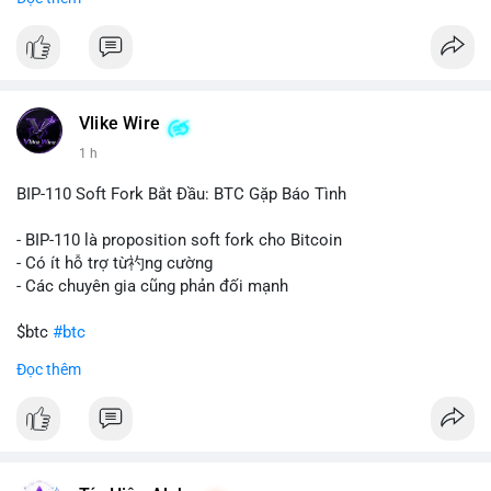
#67dot9754btc
#4dot42trieuusd
#chuyenvilanh
Nhận định phân tích:
#dongtiencavoi
#mempoolbtc
Khối lượng 94.58 BTC trị giá hơn 6.15 triệu USD được di
chuyển trong một giao dịch duy nhất cho thấy dấu hiệu của
một tổ chức hoặc cá nhân sở hữu lượng tài sản lớn. Động thái
Vlike Wire
này có thể phản ánh ba kịch bản chính: thứ nhất, cá voi đang
chuẩn bị thanh khoản bằng cách chuyển lên sàn giao dịch, tạo
1 h
áp lực bán tiềm năng; thứ hai, tài sản được chuyển vào ví lạnh
để nắm giữ dài hạn, thể hiện niềm tin vào xu hướng tăng; thứ
BIP-110 Soft Fork Bắt Đầu: BTC Gặp Báo Tình
ba, hành vi chia tách hoặc tái cấu trúc danh mục nhằm phân
tán rủi ro. Với mức giá 65K, khối lượng này không quá lớn để
- BIP-110 là proposition soft fork cho Bitcoin
gây sốc thanh khoản tức thời, nhưng vẫn đủ sức tạo biến động
- Có ít hỗ trợ từ礿ng cường
tâm lý ngắn hạn nếu hướng đến sàn tập trung.
- Các chuyên gia cũng phản đối mạnh
Lời khuyên cho nhà đầu tư nhỏ lẻ:
$btc
#btc
Theo dõi các giao dịch tiếp theo từ cùng địa chỉ ví để xác nhận
Đọc thêm
hướng đi của dòng tiền. Tránh hành động theo cảm xúc, ưu
#vlikevn
#titanbot
tiên quản trị rủi ro và không mở vị thế lớn trước khi có tín hiệu
rõ ràng về đích đến của số BTC này.
📰 Nguồn: CoinDesk
#94dot58btc
#vilanh
#chuyentiencavoi
#btcmempool