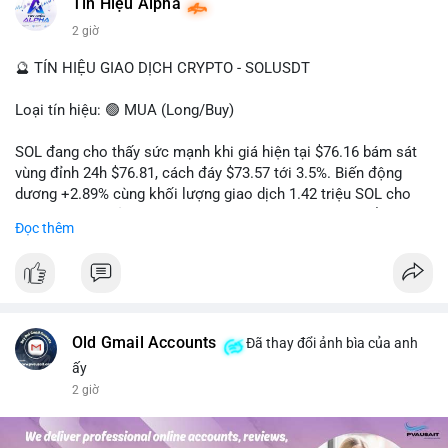
#dongtienlon
Tín Hiệu Alpha
2 giờ
🔮 TÍN HIỆU GIAO DỊCH CRYPTO - SOLUSDT
Loại tín hiệu: 🟢 MUA (Long/Buy)
SOL đang cho thấy sức mạnh khi giá hiện tại $76.16 bám sát
vùng đỉnh 24h $76.81, cách đáy $73.57 tới 3.5%. Biến động
dương +2.89% cùng khối lượng giao dịch 1.42 triệu SOL cho
thấy lực cầu chủ động đang chiếm ưu thế, phe mua kiểm soát
Đọc thêm
hoàn toàn nhịp điều chỉnh.
Khuyến nghị giao dịch cụ thể:
- Vùng Entry: 75.80 - 76.20 (chờ retest vùng kháng cự cũ thành
hỗ trợ)
- Mục tiêu chốt lời: TP1: 77.50, TP2: 78.80
Old Gmail Accounts
Đã thay đổi ảnh bìa của anh
- Cắt lỗ: 74.90 (dưới vùng hỗ trợ gần nhất)
ấy
2 giờ
Quản trị vốn: Khối lượng vào lệnh tối đa 2-3% tài khoản, ưu tiên
chốt 50% vị thế tại TP1 và dời stop loss về điểm hòa vốn.