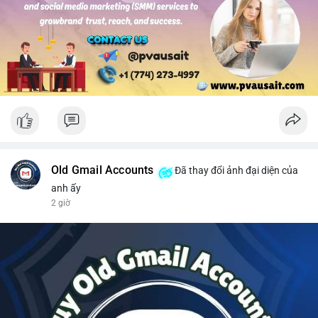
#solusdt
#longsol
#vung76
#breakoutsol
#lenhmuasol
Old Gmail Accounts
Đã thay đổi ảnh đại diện của
anh ấy
2 giờ