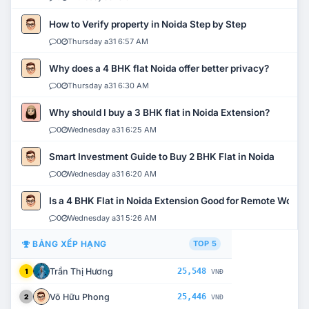
How to Verify property in Noida Step by Step
0
Thursday a31 6:57 AM
Why does a 4 BHK flat Noida offer better privacy?
0
Thursday a31 6:30 AM
Why should I buy a 3 BHK flat in Noida Extension?
0
Wednesday a31 6:25 AM
Smart Investment Guide to Buy 2 BHK Flat in Noida
0
Wednesday a31 6:20 AM
Is a 4 BHK Flat in Noida Extension Good for Remote Work?
0
Wednesday a31 5:26 AM
BẢNG XẾP HẠNG
TOP 5
Trần Thị Hương
25,548
1
VNĐ
Võ Hữu Phong
25,446
2
VNĐ