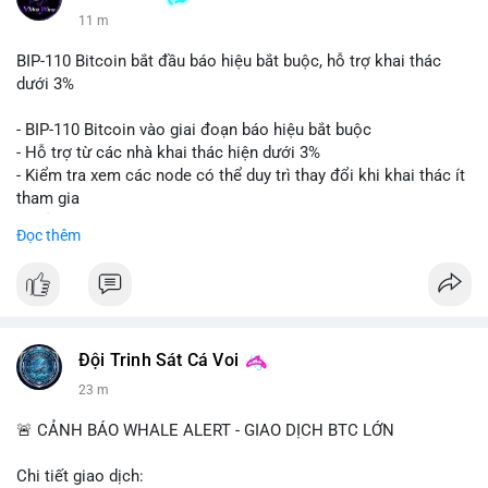
11 m
BIP-110 Bitcoin bắt đầu báo hiệu bắt buộc, hỗ trợ khai thác
dưới 3%
- BIP-110 Bitcoin vào giai đoạn báo hiệu bắt buộc
- Hỗ trợ từ các nhà khai thác hiện dưới 3%
- Kiểm tra xem các node có thể duy trì thay đổi khi khai thác ít
tham gia
- Thảo luận về phương án hard fork dự phòng nếu cần
Đọc thêm
$btc
#btc
#vlikevn
#titanbot
📰 Nguồn: Cointelegraph
Đội Trinh Sát Cá Voi
23 m
🚨 CẢNH BÁO WHALE ALERT - GIAO DỊCH BTC LỚN
Chi tiết giao dịch: