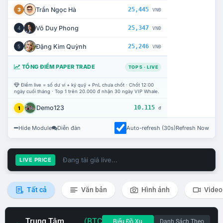
Trần Ngọc Hà
25,445
3
VNĐ
Võ Duy Phong
25,347
4
VNĐ
Đặng Kim Quỳnh
25,246
5
VNĐ
TỔNG ĐIỂM PAPER TRADE
TOP 5 · LIVE
Điểm live = số dư ví + ký quỹ + PnL chưa chốt · Chốt 12:00
ngày cuối tháng · Top 1 trên 20.000 đ nhận 30 ngày VIP Whale.
Demo123
10.115
1
đ
Hide Module
Diễn đàn
Auto-refresh (30s)
Refresh Now
Đang tải giá live...
LIVE PRICE
Tất cả
Văn bản
Hình ảnh
Video
Trung Tâm
(BTC
Biểu Đồ Xu
Danh Sách Theo