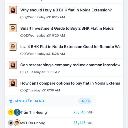
Why should I buy a 3 BHK flat in Noida Extension?
0
Wednesday a31 6:25 AM
Smart Investment Guide to Buy 2 BHK Flat in Noida
0
Wednesday a31 6:20 AM
Is a 4 BHK Flat in Noida Extension Good for Remote Work?
0
Wednesday a31 5:26 AM
Can researching a company reduce common interview mi
0
Tuesday a31 10:12 AM
How can I compare options to buy flat in Noida Extension?
0
Tuesday a31 6:30 AM
BẢNG XẾP HẠNG
TOP 5
Trần Thị Hương
25,548
1
VNĐ
Võ Hữu Phong
25,446
2
VNĐ