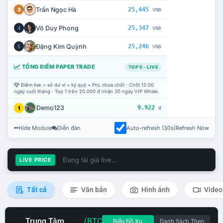
Trần Ngọc Hà
25,445
3
VNĐ
Võ Duy Phong
25,347
4
VNĐ
Đặng Kim Quỳnh
25,246
5
VNĐ
TỔNG ĐIỂM PAPER TRADE
TOP 5 · LIVE
Điểm live = số dư ví + ký quỹ + PnL chưa chốt · Chốt 12:00
ngày cuối tháng · Top 1 trên 20.000 đ nhận 30 ngày VIP Whale.
Demo123
9.922
1
đ
Hide Module
Diễn đàn
Auto-refresh (30s)
Refresh Now
Đang tải giá live...
LIVE PRICE
Tất cả
Văn bản
Hình ảnh
Video
Trung Tâm
(BTC
Biểu Đồ Xu
Danh Sách Theo