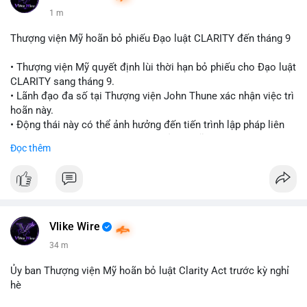
1 m
Thượng viện Mỹ hoãn bỏ phiếu Đạo luật CLARITY đến tháng 9
• Thượng viện Mỹ quyết định lùi thời hạn bỏ phiếu cho Đạo luật
CLARITY sang tháng 9.
• Lãnh đạo đa số tại Thượng viện John Thune xác nhận việc trì
hoãn này.
• Động thái này có thể ảnh hưởng đến tiến trình lập pháp liên
quan đến khung pháp lý tiền điện tử tại Mỹ.
Đọc thêm
$btc $eth
#vlikevn
#titanbot
📰 Nguồn: Cointelegraph
Vlike Wire
34 m
Ủy ban Thượng viện Mỹ hoãn bỏ luật Clarity Act trước kỳ nghỉ
hè