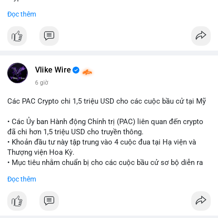
sàn trước khi hành động.
Đọc thêm
#binancesquare
#cryptonews
#ondofinance
#154dot8btc
#vilanh
#tichluydaihan
#mempoolbtc
$btc $eth
#vlikevn
#titanbot
Vlike Wire
📰 Nguồn: CoinDesk
6 giờ
Các PAC Crypto chi 1,5 triệu USD cho các cuộc bầu cử tại Mỹ
• Các Ủy ban Hành động Chính trị (PAC) liên quan đến crypto
đã chi hơn 1,5 triệu USD cho truyền thông.
• Khoản đầu tư này tập trung vào 4 cuộc đua tại Hạ viện và
Thượng viện Hoa Kỳ.
• Mục tiêu nhằm chuẩn bị cho các cuộc bầu cử sơ bộ diễn ra
vào ngày 18 tháng 8.
Đọc thêm
#cryptonews
#politics
#usa
#binancesquare
$btc $eth