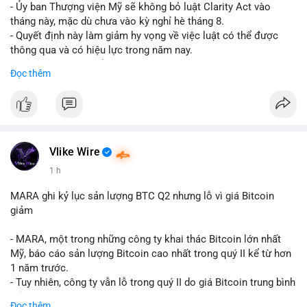
- Ủy ban Thượng viện Mỹ sẽ không bỏ luật Clarity Act vào
tháng này, mặc dù chưa vào kỳ nghỉ hè tháng 8.
- Quyết định này làm giảm hy vọng về việc luật có thể được
thông qua và có hiệu lực trong năm nay.
- Luật Clarity Act nhằm cung cấp quy định rõ ràng hơn về danh
Đọc thêm
mục chứng chỉ cho tài sản số tại Mỹ.
- Sự trì hoãn có thể ảnh hưởng đến sự tin tưởng của nhà đầu tư
và phát triển thị trường crypto tại Mỹ.
$btc $eth
Vlike Wire
#vlikevn
#titanbot
1 h
📰 Nguồn: CoinDesk
MARA ghi kỷ lục sản lượng BTC Q2 nhưng lỗ vì giá Bitcoin
giảm
- MARA, một trong những công ty khai thác Bitcoin lớn nhất
Mỹ, báo cáo sản lượng Bitcoin cao nhất trong quý II kể từ hơn
1 năm trước.
- Tuy nhiên, công ty vẫn lỗ trong quý II do giá Bitcoin trung bình
giảm 28% so với cùng kỳ năm trước.
Đọc thêm