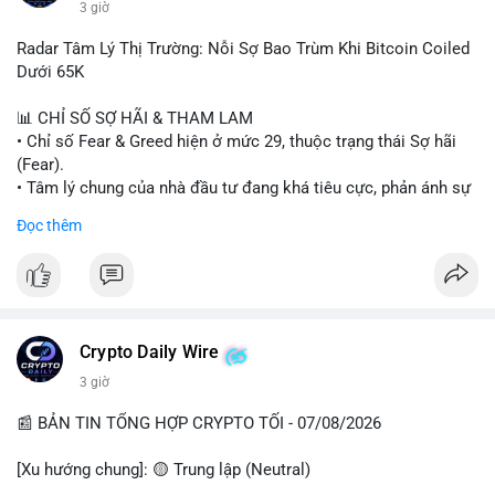
3 giờ
#binancesquare
#cryptonews
#wintermute
#brokerdealer
Radar Tâm Lý Thị Trường: Nỗi Sợ Bao Trùm Khi Bitcoin Coiled
#tokenizedsecurities
#usregulation
Dưới 65K
$btc $eth
📊 CHỈ SỐ SỢ HÃI & THAM LAM
• Chỉ số Fear & Greed hiện ở mức 29, thuộc trạng thái Sợ hãi
#vlikevn
#titanbot
(Fear).
• Tâm lý chung của nhà đầu tư đang khá tiêu cực, phản ánh sự
📰 Nguồn: Cointelegraph
thận trọng cao độ trước các biến động thị trường.
Đọc thêm
📈 XU HƯỚNG TÌM KIẾM & THẢO LUẬN
• CoinGecko Trending: Plume (PLUME), Cash Cat (CASHCAT),
Biconomy (BICO), Hashflow (HFT), Ondo (ONDO), StonkBroker
(STONKBROKER), (PUMP).
• LunarCrush Trending: Ethereum, Solana, Dogecoin, Polkadot,
Crypto Daily Wire
Chainlink.
3 giờ
• Google Trends Việt Nam: Các chủ đề về bóng đá (Man Utd,
Viettel) và các từ khóa đời sống khác đang chiếm ưu thế.
📰 BẢN TIN TỔNG HỢP CRYPTO TỐI - 07/08/2026
💬 DÒNG CHẢY TIN TỨC & TRUYỀN THÔNG
[Xu hướng chung]: 🟡 Trung lập (Neutral)
• Tin tức pháp lý: Tòa phúc thẩm Hoa Kỳ giữ nguyên bản án 25