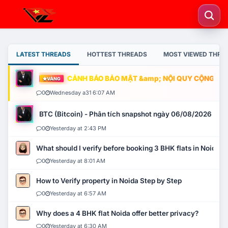
LATEST THREADS
HOTTEST THREADS
MOST VIEWED THRE
CẢNH BÁO BẢO MẬT &amp; NỘI QUY CỘNG ĐỒNG
VÀNG
0
Wednesday a31 6:07 AM
BTC (Bitcoin) - Phân tích snapshot ngày 06/08/2026
0
Yesterday at 2:43 PM
What should I verify before booking 3 BHK flats in Noida?
0
Yesterday at 8:01 AM
How to Verify property in Noida Step by Step
0
Yesterday at 6:57 AM
Why does a 4 BHK flat Noida offer better privacy?
0
Yesterday at 6:30 AM