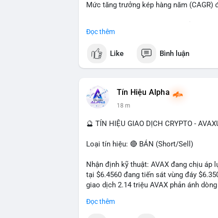
Mức tăng trưởng kép hàng năm (CAGR) đạ
Đây là cơ hội lớn cho các nhà sản xuất v
Đọc thêm
#geo
#ai
#automotive
#marketgrowth
#
Like
Bình luận
Tín Hiệu Alpha
18 m
🔮 TÍN HIỆU GIAO DỊCH CRYPTO - AVA
Loại tín hiệu: 🔴 BÁN (Short/Sell)
Nhận định kỹ thuật: AVAX đang chịu áp lự
tại $6.4560 đang tiến sát vùng đáy $6.3
giao dịch 2.14 triệu AVAX phản ánh dòng 
trong ngày khá rộng (5.6%), tạo điều kiệ
Đọc thêm
Khuyến nghị giao dịch cụ thể: