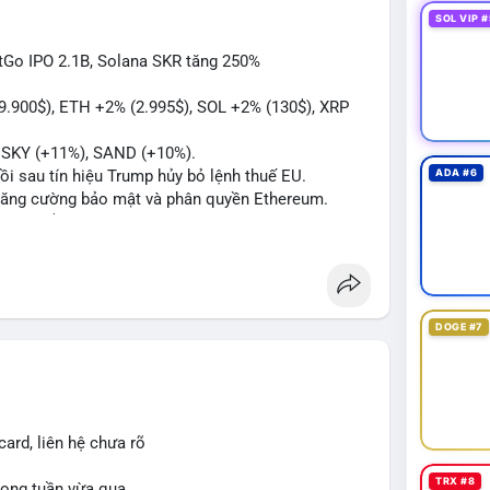
h cực giữa các ví.
SOL VIP #
của giao dịch này trong 1-2 block tiếp theo. Nếu
itGo IPO 2.1B, Solana SKR tăng 250%
ng cao sẽ có lệnh bán phân đoạn. Ngược lại, nếu
lũy tích cực.
89.900$), ETH +2% (2.995$), SOL +2% (130$), XRP
#btcchuaxacnhan
#mempoolflow
, SKY (+11%), SAND (+10%).
hồi sau tín hiệu Trump hủy bỏ lệnh thuế EU.
ADA #6
ể tăng cường bảo mật và phân quyền Ethereum.
á 2.1 B$.
ity Act, mặc dù chưa có sự đồng thuận hai đảng.
ong việc xác định đủ điều kiện vay mua nhà, áp
p giấy phép stablecoin theo khung mới nghiêm
DOGE #7
háp lý, thiết lập tiền lệ cho các vụ án hình sự và
g crypto sớm, dù vẫn còn rào cản pháp lý.
g sau vụ hack 7 M$, tiền trộm được chuyển sang
ard, liên hệ chưa rõ
 thưởng Bitcoin cho nhân viên, cho phép nhận phần
TRX #8
trong tuần vừa qua.