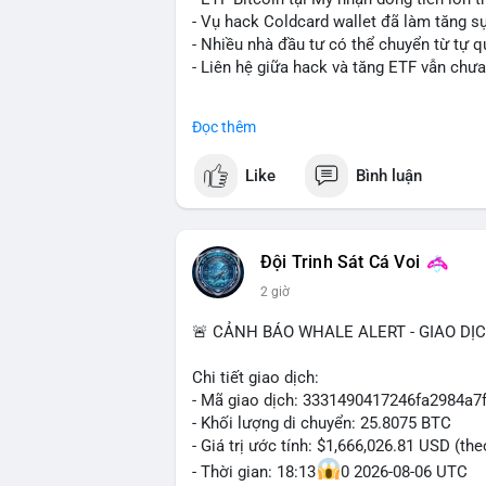
lương bằng BTC.
- Vụ hack Coldcard wallet đã làm tăng s
- Nhiều nhà đầu tư có thể chuyển từ tự q
#binancesquare
#cryptonews
#btc
#eth
- Liên hệ giữa hack và tăng ETF vẫn chưa
$btc $eth $sol $xrp $cc $sky $sand $skr
#binancesquare
#cryptonews
#btc
#etf
Đọc thêm
#vlikevn
#titanbot
$btc
Like
Bình luận
📰 Nguồn: Decrypt
#vlikevn
#titanbot
📰 Nguồn: Cointelegraph
Đội Trinh Sát Cá Voi
2 giờ
🚨 CẢNH BÁO WHALE ALERT - GIAO DỊ
Chi tiết giao dịch:
- Mã giao dịch: 3331490417246fa2984a
- Khối lượng di chuyển: 25.8075 BTC
- Giá trị ước tính: $1,666,026.81 USD (th
- Thời gian: 18:13
0 2026-08-06 UTC