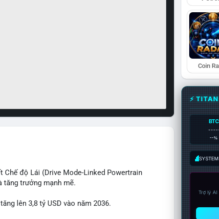
Coin R
⚡ TITA
BTC
----
--%
SYSTEM:
t Chế độ Lái (Drive Mode-Linked Powertrain
à tăng trưởng mạnh mẽ.
Trợ lý A
 tăng lên 3,8 tỷ USD vào năm 2036.