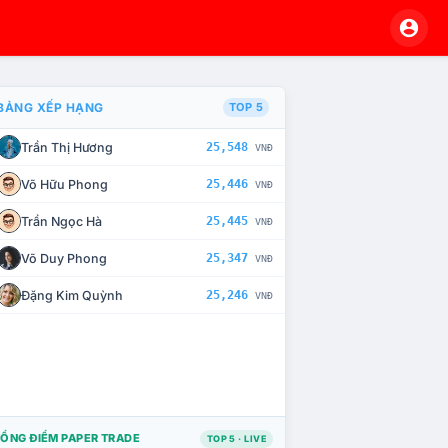
BẢNG XẾP HẠNG
TOP 5
Trần Thị Hương
25,548
VNĐ
À CHẾ TÀI XỬ LÝ VI PHẠM
Võ Hữu Phong
25,446
VNĐ
Trần Ngọc Hà
25,445
VNĐ
Võ Duy Phong
25,347
VNĐ
Đặng Kim Quỳnh
25,246
VNĐ
ỔNG ĐIỂM PAPER TRADE
TOP 5 · LIVE