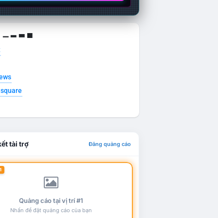
g ▁ ▂ ▃ ▄
t
news
esquare
ết tài trợ
Đăng quảng cáo
1
Quảng cáo tại vị trí #1
Nhấn để đặt quảng cáo của bạn