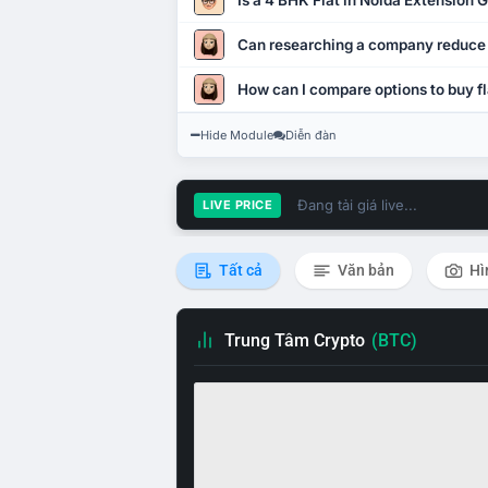
Is a 4 BHK Flat in Noida Extension
Can researching a company reduce
How can I compare options to buy fl
Hide Module
Diễn đàn
Đang tải giá live...
LIVE PRICE
Tất cả
Văn bản
Hì
Trung Tâm Crypto
(BTC)