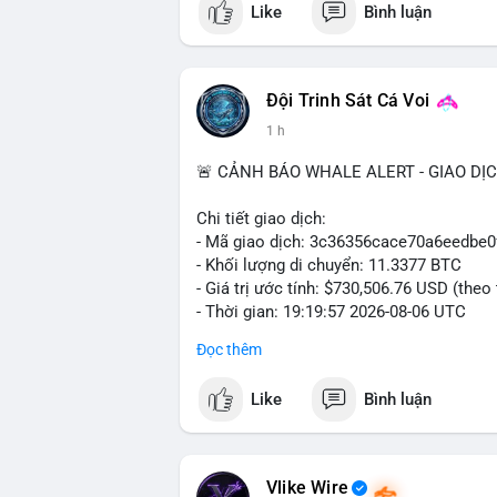
Like
Bình luận
- Vùng Entry: $6.4500 - $6.4800
- Mục tiêu chốt lời (Take Profit - TP): TP
- Cắt lỗ (Stop Loss - SL): $6.5800
Đội Trinh Sát Cá Voi
Lời khuyên quản trị vốn: Khối lượng lệnh
1 h
sau khi vào lệnh để bảo vệ tài khoản trư
🚨 CẢNH BÁO WHALE ALERT - GIAO DỊ
#shortavax
#avax6450
#bearishavax
#vu
Chi tiết giao dịch:
- Mã giao dịch: 3c36356cace70a6eedb
- Khối lượng di chuyển: 11.3377 BTC
- Giá trị ước tính: $730,506.76 USD (theo
- Thời gian: 19:19:57 2026-08-06 UTC
Đọc thêm
Giao dịch 11.3377 BTC trị giá hơn 730 
nhận. Mức khối lượng này nằm trong tầm
Like
Bình luận
phải dòng tiền tổ chức khổng lồ. Hành 
phản ánh hai kịch bản: hoặc cá voi đang
nhanh, hoặc đang tái cơ cấu ví lạnh nhằ
chuyển này không tạo áp lực bán đáng kể 
Vlike Wire