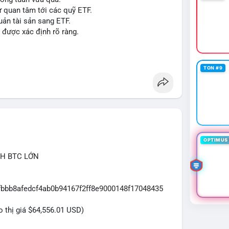
ự quan tâm tới các quỹ ETF.
uản tài sản sang ETF.
#sol
#xrp
#cc
#sky
#sand
#skr
#dvt
 được xác định rõ ràng.
 $dvt
TON #9
OPTIMUS 
CH BTC LỚN
7fbbb8afedcf4ab0b94167f2ff8e9000148f17048435
eo thị giá $64,556.01 USD)