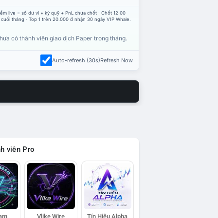
ểm live = số dư ví + ký quỹ + PnL chưa chốt · Chốt 12:00
 cuối tháng · Top 1 trên 20.000 đ nhận 30 ngày VIP Whale.
hưa có thành viên giao dịch Paper trong tháng.
Auto-refresh (30s)
Refresh Now
h viên Pro
eam
Vlike Wire
Tín Hiệu Alpha