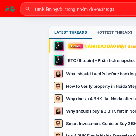
LATEST THREADS
HOTTEST THREADS
CẢNH BÁO BẢO MẬT &amp
VÀNG
BTC (Bitcoin) - Phân tích snapsho
What should I verify before booking
How to Verify property in Noida Ste
Why does a 4 BHK flat Noida offer b
Why should I buy a 3 BHK flat in No
Smart Investment Guide to Buy 2 BH