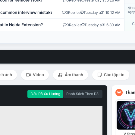
 Good for Remote Work?
0
Replies
Yesterday at 5:26 AM
Đi
 common interview mistakes?
0
Replies
Tuesday a31 10:12 AM
ngày
C
at in Noida Extension?
0
Replies
Tuesday a31 6:30 AM
nh ảnh
Video
Âm thanh
Các tập tin
Thàn
Biểu Đồ Xu Hướng
Danh Sách Theo Dõi
V Str