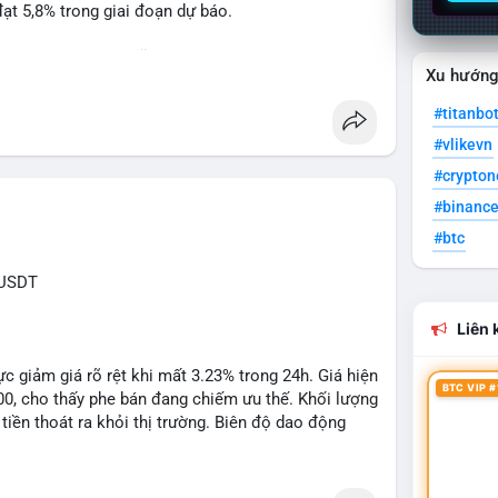
t 5,8% trong giai đoạn dự báo.
à nhà đầu tư trong lĩnh vực công nghệ ô tô.
Xu hướn
powertrain
#titanbo
#vlikevn
#crypto
#binanc
#btc
XUSDT
Liên k
c giảm giá rõ rệt khi mất 3.23% trong 24h. Giá hiện
BTC VIP #
500, cho thấy phe bán đang chiếm ưu thế. Khối lượng
tiền thoát ra khỏi thị trường. Biên độ dao động
n cho các lệnh short ngắn hạn.