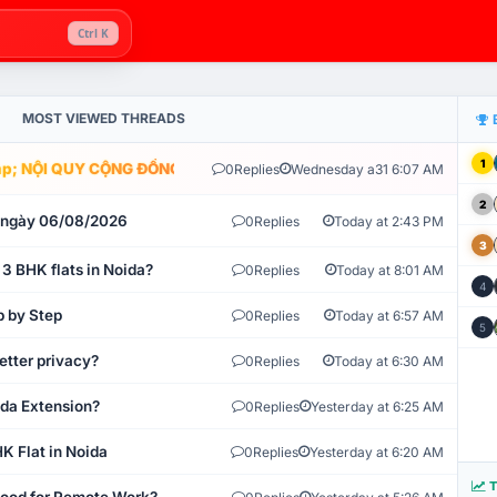
Ctrl K
MOST VIEWED THREADS
1
; NỘI QUY CỘNG ĐỒNG VLIKE.VN: HỆ THỐNG GIÁM SÁT TỰ ĐỘNG V
0
Replies
Wednesday a31 6:07 AM
2
t ngày 06/08/2026
0
Replies
Today at 2:43 PM
3
 3 BHK flats in Noida?
0
Replies
Today at 8:01 AM
4
p by Step
0
Replies
Today at 6:57 AM
5
etter privacy?
0
Replies
Today at 6:30 AM
ida Extension?
0
Replies
Yesterday at 6:25 AM
K Flat in Noida
0
Replies
Yesterday at 6:20 AM
T