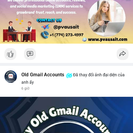
#solusdt
#longsol
#vung76
#breakoutsol
#lenhmuasol
Old Gmail Accounts
Đã thay đổi ảnh đại diện của
anh ấy
6 giờ