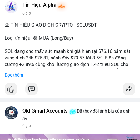
#dongtienlon
Tín Hiệu Alpha
6 giờ
🔮 TÍN HIỆU GIAO DỊCH CRYPTO - SOLUSDT
Loại tín hiệu: 🟢 MUA (Long/Buy)
SOL đang cho thấy sức mạnh khi giá hiện tại $76.16 bám sát
vùng đỉnh 24h $76.81, cách đáy $73.57 tới 3.5%. Biến động
dương +2.89% cùng khối lượng giao dịch 1.42 triệu SOL cho
thấy lực cầu chủ động đang chiếm ưu thế, phe mua kiểm soát
Đọc thêm
hoàn toàn nhịp điều chỉnh.
Khuyến nghị giao dịch cụ thể:
- Vùng Entry: 75.80 - 76.20 (chờ retest vùng kháng cự cũ thành
hỗ trợ)
- Mục tiêu chốt lời: TP1: 77.50, TP2: 78.80
Old Gmail Accounts
Đã thay đổi ảnh bìa của anh
- Cắt lỗ: 74.90 (dưới vùng hỗ trợ gần nhất)
ấy
6 giờ
Quản trị vốn: Khối lượng vào lệnh tối đa 2-3% tài khoản, ưu tiên
chốt 50% vị thế tại TP1 và dời stop loss về điểm hòa vốn.