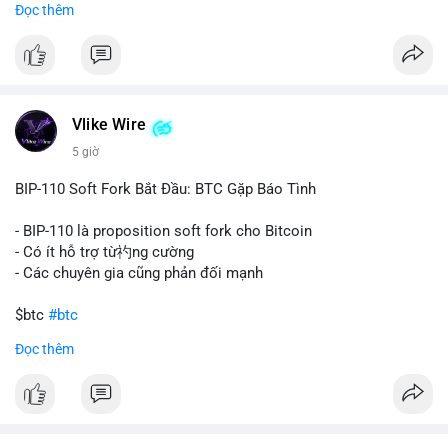
Đọc thêm
#67dot9754btc
#4dot42trieuusd
#chuyenvilanh
Nhận định phân tích:
#dongtiencavoi
#mempoolbtc
Khối lượng 94.58 BTC trị giá hơn 6.15 triệu USD được di
chuyển trong một giao dịch duy nhất cho thấy dấu hiệu của
một tổ chức hoặc cá nhân sở hữu lượng tài sản lớn. Động thái
Vlike Wire
này có thể phản ánh ba kịch bản chính: thứ nhất, cá voi đang
chuẩn bị thanh khoản bằng cách chuyển lên sàn giao dịch, tạo
5 giờ
áp lực bán tiềm năng; thứ hai, tài sản được chuyển vào ví lạnh
để nắm giữ dài hạn, thể hiện niềm tin vào xu hướng tăng; thứ
BIP-110 Soft Fork Bắt Đầu: BTC Gặp Báo Tình
ba, hành vi chia tách hoặc tái cấu trúc danh mục nhằm phân
tán rủi ro. Với mức giá 65K, khối lượng này không quá lớn để
- BIP-110 là proposition soft fork cho Bitcoin
gây sốc thanh khoản tức thời, nhưng vẫn đủ sức tạo biến động
- Có ít hỗ trợ từ礿ng cường
tâm lý ngắn hạn nếu hướng đến sàn tập trung.
- Các chuyên gia cũng phản đối mạnh
Lời khuyên cho nhà đầu tư nhỏ lẻ:
$btc
#btc
Theo dõi các giao dịch tiếp theo từ cùng địa chỉ ví để xác nhận
Đọc thêm
hướng đi của dòng tiền. Tránh hành động theo cảm xúc, ưu
#vlikevn
#titanbot
tiên quản trị rủi ro và không mở vị thế lớn trước khi có tín hiệu
rõ ràng về đích đến của số BTC này.
📰 Nguồn: CoinDesk
#94dot58btc
#vilanh
#chuyentiencavoi
#btcmempool