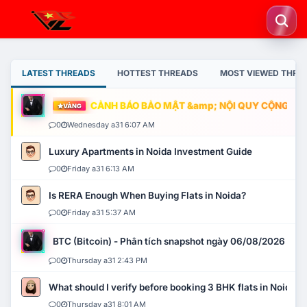
LATEST THREADS
HOTTEST THREADS
MOST VIEWED THRE
CẢNH BÁO BẢO MẬT &amp; NỘI QUY CỘNG ĐỒNG
VÀNG
0
Wednesday a31 6:07 AM
Luxury Apartments in Noida Investment Guide
0
Friday a31 6:13 AM
Is RERA Enough When Buying Flats in Noida?
0
Friday a31 5:37 AM
BTC (Bitcoin) - Phân tích snapshot ngày 06/08/2026
0
Thursday a31 2:43 PM
What should I verify before booking 3 BHK flats in Noida?
0
Thursday a31 8:01 AM