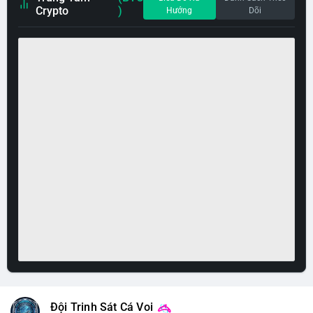
Crypto
)
Hướng
Dõi
Đội Trinh Sát Cá Voi