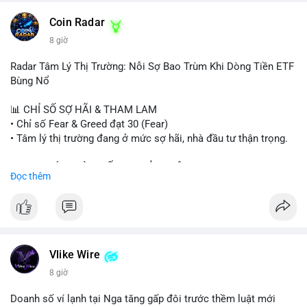
- HK cấp giấy phép stablecoin mới.
- Tòa án Nga công nhận crypto là tài sản.
Coin Radar
- Trump hy vọng ký bill cấu trúc thị trường crypto.
8 giờ
- Saga EVM bị hack 7M$, quỹ trộm chuyển sang Ethereum.
- Steak ’n Shake thưởng BTC cho nhân viên.
Radar Tâm Lý Thị Trường: Nỗi Sợ Bao Trùm Khi Dòng Tiền ETF
#binancesquare
#cryptonews
#btc
#eth
#sol
#xrp
#cc
#sky
Bùng Nổ
#sand
#bitgo
#solana
#stablecoin
#regulation
📊 CHỈ SỐ SỢ HÃI & THAM LAM
$btc $eth $sol $xrp $cc $sky $sand $skr
#skr
• Chỉ số Fear & Greed đạt 30 (Fear)
• Tâm lý thị trường đang ở mức sợ hãi, nhà đầu tư thận trọng.
#vlikevn
#titanbot
📈 XU HƯỚNG TÌM KIẾM & THẢO LUẬN
Đọc thêm
📰 Nguồn: Decrypt
• CoinGecko Trending: PENGU, TUT, ACE, CASHCAT, ANSEM,
STONKBROKER, UNI
• LunarCrush Trending: Ethereum, Solana, Dogecoin, Polkadot,
Chainlink, Taylor Swift, Tesla
• Google Trends Việt Nam: Real Madrid, Giao hữu câu lạc bộ,
Tinh hà say hi
Vlike Wire
8 giờ
💬 DÒNG CHẢY TIN TỨC & TRUYỀN THÔNG
• Binance Square: Cộng đồng đang tranh luận về lệnh
Doanh số ví lạnh tại Nga tăng gấp đôi trước thềm luật mới