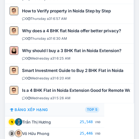
How to Verify property in Noida Step by Step
0
Thursday a31 6:57 AM
Why does a 4 BHK flat Noida offer better privacy?
0
Thursday a31 6:30 AM
Why should I buy a 3 BHK flat in Noida Extension?
0
Wednesday a31 6:25 AM
Smart Investment Guide to Buy 2 BHK Flat in Noida
0
Wednesday a31 6:20 AM
Is a 4 BHK Flat in Noida Extension Good for Remote Work?
0
Wednesday a31 5:26 AM
BẢNG XẾP HẠNG
TOP 5
Trần Thị Hương
25,548
1
VNĐ
Võ Hữu Phong
25,446
2
VNĐ