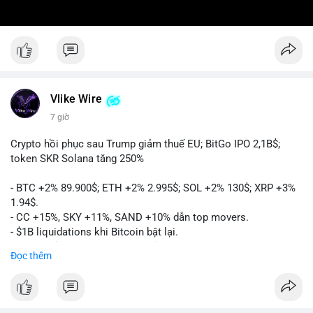
Vlike Wire
7 giờ
Crypto hồi phục sau Trump giảm thuế EU; BitGo IPO 2,1B$;
token SKR Solana tăng 250%
- BTC +2% 89.900$; ETH +2% 2.995$; SOL +2% 130$; XRP +3%
1.94$.
- CC +15%, SKY +11%, SAND +10% dẫn top movers.
- $1B liquidations khi Bitcoin bật lại.
- Trump hủy thuế EU, tín hiệu giảm áp lực.
Đọc thêm
- Vitalik đề xuất DVT staking cho Ethereum.
- BitGo IPO 18$/cổ phiếu, trị giá ~2B$.
- Senate Ag Committee tiến hành Clarity Act.
- Newrez tính crypto vào điều kiện vay nhà.