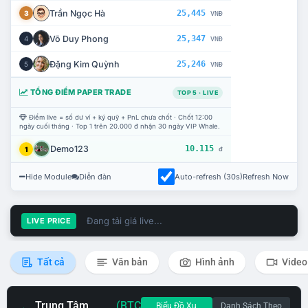
Trần Ngọc Hà
25,445
3
VNĐ
Võ Duy Phong
25,347
4
VNĐ
Đặng Kim Quỳnh
25,246
5
VNĐ
TỔNG ĐIỂM PAPER TRADE
TOP 5 · LIVE
Điểm live = số dư ví + ký quỹ + PnL chưa chốt · Chốt 12:00
ngày cuối tháng · Top 1 trên 20.000 đ nhận 30 ngày VIP Whale.
Demo123
10.115
1
đ
Hide Module
Diễn đàn
Auto-refresh (30s)
Refresh Now
Đang tải giá live...
LIVE PRICE
Tất cả
Văn bản
Hình ảnh
Video
Trung Tâm
(BTC
Biểu Đồ Xu
Danh Sách Theo