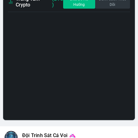
Crypto
)
Hướng
Dõi
Đội Trinh Sát Cá Voi