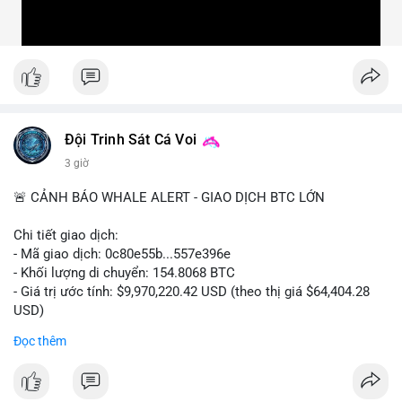
Đội Trinh Sát Cá Voi
3 giờ
🚨 CẢNH BÁO WHALE ALERT - GIAO DỊCH BTC LỚN
Chi tiết giao dịch:
- Mã giao dịch: 0c80e55b...557e396e
- Khối lượng di chuyển: 154.8068 BTC
- Giá trị ước tính: $9,970,220.42 USD (theo thị giá $64,404.28
USD)
- Thời gian: 22:19:54 2026-08-06 UTC
Đọc thêm
Một khối lượng 154.8 BTC trị giá gần 10 triệu USD vừa được
xác nhận di chuyển trong mempool. Với quy mô này, khả năng