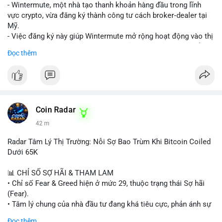
nguồn để xác định rõ ý đồ.
- Wintermute, một nhà tạo thanh khoản hàng đầu trong lĩnh
vực crypto, vừa đăng ký thành công tư cách broker‑dealer tại
Lời khuyên: Nhà đầu tư nhỏ lẻ nên thận trọng, tránh hành động
Mỹ.
theo cảm xúc. Quan sát diễn biến giá trong 24-48 giờ tới. Nếu
- Việc đăng ký này giúp Wintermute mở rộng hoạt động vào thị
giá không phản ứng mạnh, khả năng cao là chuyển ví nội bộ, ít
trường chứng khoán tokenized, một lĩnh vực đang phát triển
Đọc thêm
tác động đến thị trường. Chỉ vào lệnh khi có xác nhận xu
nhanh chóng ở Hoa Kỳ.
hướng rõ ràng.
- Với tư cách là broker‑dealer, công ty có thể cung cấp dịch vụ
giao dịch, sàn giao dịch và thanh toán cho các tài sản
#317btc
#20triệuusd
#mempool
#chuyểnsàn
#áplựcbán
tokenized, đồng thời tuân thủ quy định của SEC.
- Đây là bước chiến lược nhằm tận dụng cơ hội tăng trưởng của
thị trường tokenized và củng cố vị thế của Wintermute trong
Coin Radar
ngành tài chính kỹ thuật số.
42 m
#binancesquare
#cryptonews
#wintermute
#brokerdealer
Radar Tâm Lý Thị Trường: Nỗi Sợ Bao Trùm Khi Bitcoin Coiled
#tokenizedsecurities
#usregulation
Dưới 65K
$btc $eth
📊 CHỈ SỐ SỢ HÃI & THAM LAM
• Chỉ số Fear & Greed hiện ở mức 29, thuộc trạng thái Sợ hãi
#vlikevn
#titanbot
(Fear).
• Tâm lý chung của nhà đầu tư đang khá tiêu cực, phản ánh sự
📰 Nguồn: Cointelegraph
thận trọng cao độ trước các biến động thị trường.
Đọc thêm