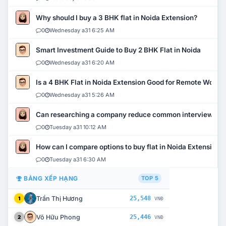
Why should I buy a 3 BHK flat in Noida Extension?
0
Wednesday a31 6:25 AM
Smart Investment Guide to Buy 2 BHK Flat in Noida
0
Wednesday a31 6:20 AM
Is a 4 BHK Flat in Noida Extension Good for Remote Work?
0
Wednesday a31 5:26 AM
Can researching a company reduce common interview mi
0
Tuesday a31 10:12 AM
How can I compare options to buy flat in Noida Extension?
0
Tuesday a31 6:30 AM
BẢNG XẾP HẠNG
TOP 5
Trần Thị Hương
25,548
1
VNĐ
Võ Hữu Phong
25,446
2
VNĐ