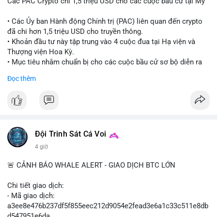
Các PAC Crypto chi 1,5 triệu USD cho các cuộc bầu cử tại Mỹ
• Các Ủy ban Hành động Chính trị (PAC) liên quan đến crypto
đã chi hơn 1,5 triệu USD cho truyền thông.
• Khoản đầu tư này tập trung vào 4 cuộc đua tại Hạ viện và
Thượng viện Hoa Kỳ.
• Mục tiêu nhằm chuẩn bị cho các cuộc bầu cử sơ bộ diễn ra
vào ngày 18 tháng 8.
Đọc thêm
#cryptonews
#politics
#usa
#binancesquare
$btc $eth
#vlikevn
#titanbot
Đội Trinh Sát Cá Voi
4 giờ
📰 Nguồn: Cointelegraph
🚨 CẢNH BÁO WHALE ALERT - GIAO DỊCH BTC LỚN
Chi tiết giao dịch:
- Mã giao dịch:
a3ee8e476b237df5f855eec212d9054e2fead3e6a1c33c511e8db
d547951e6da