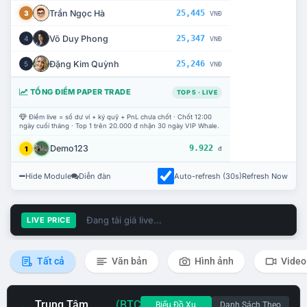
Trần Ngọc Hà
25,445
3
VNĐ
Võ Duy Phong
25,347
4
VNĐ
Đặng Kim Quỳnh
25,246
5
VNĐ
TỔNG ĐIỂM PAPER TRADE
TOP 5 · LIVE
Điểm live = số dư ví + ký quỹ + PnL chưa chốt · Chốt 12:00
ngày cuối tháng · Top 1 trên 20.000 đ nhận 30 ngày VIP Whale.
Demo123
9.922
1
đ
Hide Module
Diễn đàn
Auto-refresh (30s)
Refresh Now
Đang tải giá live...
LIVE PRICE
Tất cả
Văn bản
Hình ảnh
Video
Trung Tâm
(BTC
Biểu Đồ Xu
Danh Sách Theo