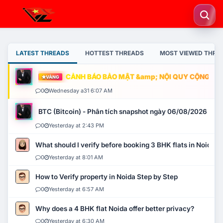
LATEST THREADS
HOTTEST THREADS
MOST VIEWED THRE
CẢNH BÁO BẢO MẬT &amp; NỘI QUY CỘNG ĐỒNG
VÀNG
0
Wednesday a31 6:07 AM
BTC (Bitcoin) - Phân tích snapshot ngày 06/08/2026
0
Yesterday at 2:43 PM
What should I verify before booking 3 BHK flats in Noida?
0
Yesterday at 8:01 AM
How to Verify property in Noida Step by Step
0
Yesterday at 6:57 AM
Why does a 4 BHK flat Noida offer better privacy?
0
Yesterday at 6:30 AM