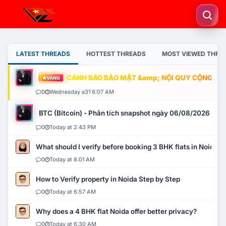
LATEST THREADS
HOTTEST THREADS
MOST VIEWED THRE
CẢNH BÁO BẢO MẬT &amp; NỘI QUY CỘNG ĐỒNG
VÀNG
0
Wednesday a31 6:07 AM
BTC (Bitcoin) - Phân tích snapshot ngày 06/08/2026
0
Today at 2:43 PM
What should I verify before booking 3 BHK flats in Noida?
0
Today at 8:01 AM
How to Verify property in Noida Step by Step
0
Today at 6:57 AM
Why does a 4 BHK flat Noida offer better privacy?
0
Today at 6:30 AM