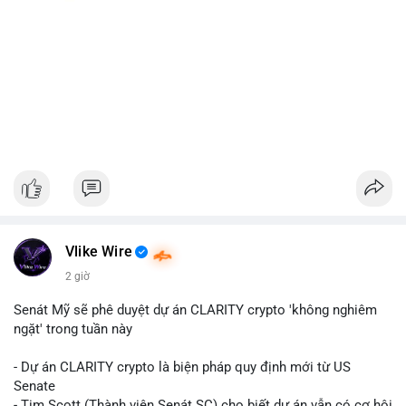
Vlike Wire
2 giờ
Senát Mỹ sẽ phê duyệt dự án CLARITY crypto 'không nghiêm
ngặt' trong tuần này
- Dự án CLARITY crypto là biện pháp quy định mới từ US
Senate
- Tim Scott (Thành viên Senát SC) cho biết dự án vẫn có cơ hội