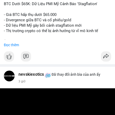
📰 Nguồn: Cointelegraph
BTC Dưới $65K: Dữ Liệu PMI Mỹ Cảnh Báo 'Stagflation'
- Giá BTC hấp thụ dưới $65.000
- Divergence giữa BTC và cổ phiếu/gold
- Dữ liệu PMI Mỹ gây bối cảnh stagflation mới
- Thị trường crypto có thể bị ảnh hưởng từ vĩ mô kinh tế
$btc
#btc
Đọc thêm
#vlikevn
#titanbot
📰 Nguồn: Cointelegraph
nevskiexotics
Đã thay đổi ảnh bìa của anh ấy
3 giờ