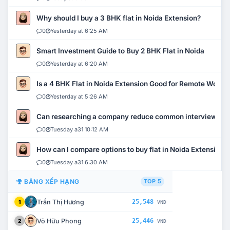
Why should I buy a 3 BHK flat in Noida Extension?
0
Yesterday at 6:25 AM
Smart Investment Guide to Buy 2 BHK Flat in Noida
0
Yesterday at 6:20 AM
Is a 4 BHK Flat in Noida Extension Good for Remote Work?
0
Yesterday at 5:26 AM
Can researching a company reduce common interview mi
0
Tuesday a31 10:12 AM
How can I compare options to buy flat in Noida Extension?
0
Tuesday a31 6:30 AM
BẢNG XẾP HẠNG
TOP 5
Trần Thị Hương
25,548
1
VNĐ
Võ Hữu Phong
25,446
2
VNĐ