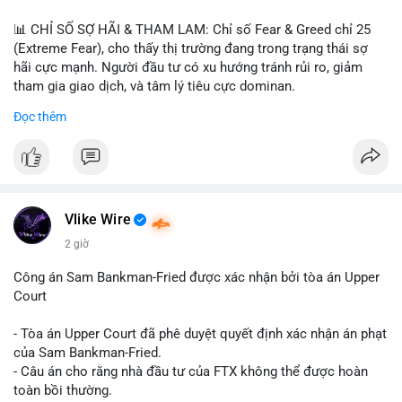
📊 CHỈ SỐ SỢ HÃI & THAM LAM: Chỉ số Fear & Greed chỉ 25
(Extreme Fear), cho thấy thị trường đang trong trạng thái sợ
hãi cực mạnh. Người đầu tư có xu hướng tránh rủi ro, giảm
tham gia giao dịch, và tâm lý tiêu cực dominan.
Đọc thêm
📈 XU HƯỚNG TÌM KIẾM & THẢO LUẬN: Coin được tìm kiếm
nhiều nhất trên CoinGecko là Cash Cat (CASHCAT), Bitcoin
(BTC), Sui (SUI), Pudgy Penguins (PENGU). Trên Google Trends
Việt Nam, từ khóa như 'con riêng', 'phạm nhật minh anh' và 'tô
lâm' được nhắc đến nhiều, có thể phản ánh sự quan tâm đến
các chủ đề không liên quan trực tiếp đến crypto.
Vlike Wire
2 giờ
💬 DÒNG CHẢY TIN TỨC & TRUYỀN THÔNG: Các bài đăng
trên Binance Square tập trung vào chiến lược trading, lệnh kẹp,
Công án Sam Bankman-Fried được xác nhận bởi tòa án Upper
và cập nhật về sự kiện như 'Lãi lỗ chưa ghi nhận'. Trên
Court
Telegram, tin tức nổi bật bao gồm việc Tether mở rộng vào
Saudi Arabia và báo cáo về Bitcoin miners chuyển hướng AI.
- Tòa án Upper Court đã phê duyệt quyết định xác nhận án phạt
Các tin tức quốc tế cũng nhấn mạnh sự động chảy của thị
của Sam Bankman-Fried.
trường.
- Câu án cho rằng nhà đầu tư của FTX không thể được hoàn
toàn bồi thường.