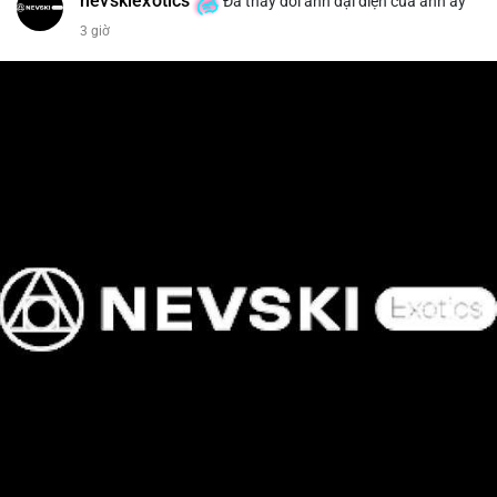
nevskiexotics
Đã thay đổi ảnh đại diện của anh ấy
3 giờ