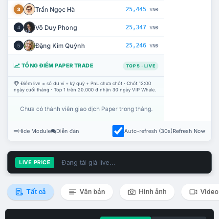
Trần Ngọc Hà
25,445
3
VNĐ
Võ Duy Phong
25,347
4
VNĐ
Đặng Kim Quỳnh
25,246
5
VNĐ
TỔNG ĐIỂM PAPER TRADE
TOP 5 · LIVE
Điểm live = số dư ví + ký quỹ + PnL chưa chốt · Chốt 12:00
ngày cuối tháng · Top 1 trên 20.000 đ nhận 30 ngày VIP Whale.
Chưa có thành viên giao dịch Paper trong tháng.
Hide Module
Diễn đàn
Auto-refresh (30s)
Refresh Now
Đang tải giá live...
LIVE PRICE
Tất cả
Văn bản
Hình ảnh
Video