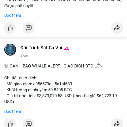
được phê duyệt
- Bài toán chính là thời gian hạn chế để đưa dự án vào lịch
Đọc thêm
trình
- Có thể ảnh hưởng đến môi trường quy định crypto tại Mỹ
$btc $eth
#vlikevn
#titanbot
Đội Trinh Sát Cá Voi
2 giờ
📰 Nguồn: Cointelegraph
🚨 CẢNH BÁO WHALE ALERT - GIAO DỊCH BTC LỚN
Chi tiết giao dịch:
- Mã giao dịch: e956579d...5a1bf683
- Khối lượng di chuyển: 59.8405 BTC
- Giá trị ước tính: $3,873,070.58 USD (theo thị giá $64,723.19
USD)
- Thời gian: 17:19:55 2026-08-06 UTC
Đọc thêm
Một khối lượng 59.84 BTC trị giá gần 3.9 triệu USD vừa được
kích hoạt di chuyển trong mempool. Với quy mô này, khả năng