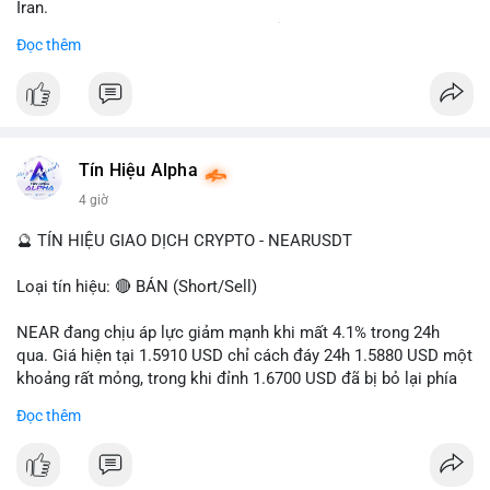
Iran.
- Các sàn bị cấm hoạt động, tài khoản bị khóa.
Đọc thêm
- Tác động: rủi ro cho thị trường crypto, tăng áp lực pháp lý.
#binancesquare
#cryptonews
#ofac
#ussanctions
#iran
$btc $eth
Tín Hiệu Alpha
#vlikevn
#titanbot
4 giờ
📰 Nguồn: Cointelegraph
🔮 TÍN HIỆU GIAO DỊCH CRYPTO - NEARUSDT
Loại tín hiệu: 🔴 BÁN (Short/Sell)
NEAR đang chịu áp lực giảm mạnh khi mất 4.1% trong 24h
qua. Giá hiện tại 1.5910 USD chỉ cách đáy 24h 1.5880 USD một
khoảng rất mỏng, trong khi đỉnh 1.6700 USD đã bị bỏ lại phía
sau. Biên độ dao động ngày đạt 4.9%, cho thấy phe bán đang
Đọc thêm
kiểm soát hoàn toàn. Khối lượng giao dịch 10.29 triệu NEAR
không đủ lớn để tạo lực đỡ, xác nhận xu hướng đi xuống đang
tiếp diễn.