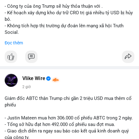
- Công ty của ông Trump sẽ hủy thỏa thuận với .
Lời khuyên cho nhà đầu tư nhỏ lẻ: Theo dõi xác nhận giao dịch
- Kế hoạch xây dựng kho dự trữ CRO trị giá nhiều tỷ USD bị hủy
và dòng tiền tiếp theo từ ví nguồn. Khối lượng này chưa đủ tạo
bỏ.
áp lực bán mạnh, nhưng nếu xuất hiện thêm 2-3 giao dịch
- Không tích hợp thị trường dự đoán lên mạng xã hội Truth
tương tự trong 24 giờ tới, khả năng cao là sóng điều chỉnh
Social.
ngắn hạn. Giữ tỷ trọng danh mục hợp lý, tránh FOMO mua đuổi
Đọc thêm
ở vùng giá hiện tại.
#binancesquare
#cryptonews
#cro
#trump
#truthsocial
#12dot1btc
#786kusd
#dichuyenvinuong
#khangcu64900
$cro
#mempoolbtc
#vlikevn
#titanbot
Vlike Wire
📰 Nguồn: Cointelegraph
2 giờ
Giám đốc ABTC thân Trump chi gần 2 triệu USD mua thêm cổ
phiếu
- Justin Mateen mua hơn 306.000 cổ phiếu ABTC trong 2 ngày.
- Tổng sở hữu đạt hơn 492.000 cổ phiếu sau đợt mua.
- Giao dịch diễn ra ngay sau báo cáo kết quả kinh doanh quý
của công ty.