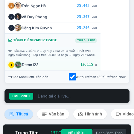
Trần Ngọc Hà
25,445
3
VNĐ
Võ Duy Phong
25,347
4
VNĐ
Đặng Kim Quỳnh
25,246
5
VNĐ
TỔNG ĐIỂM PAPER TRADE
TOP 5 · LIVE
Điểm live = số dư ví + ký quỹ + PnL chưa chốt · Chốt 12:00
ngày cuối tháng · Top 1 trên 20.000 đ nhận 30 ngày VIP Whale.
Demo123
10.115
1
đ
Hide Module
Diễn đàn
Auto-refresh (30s)
Refresh Now
Đang tải giá live...
LIVE PRICE
Tất cả
Văn bản
Hình ảnh
Video
Trung Tâm
(BTC
Biểu Đồ Xu
Danh Sách Theo