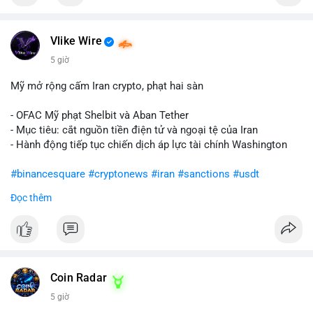
Vlike Wire
5 giờ
Mỹ mở rộng cấm Iran crypto, phạt hai sàn
- OFAC Mỹ phạt Shelbit và Aban Tether
- Mục tiêu: cắt nguồn tiền điện tử và ngoại tệ của Iran
- Hành động tiếp tục chiến dịch áp lực tài chính Washington
#binancesquare
#cryptonews
#iran
#sanctions
#usdt
Đọc thêm
$usdt
#vlikevn
#titanbot
📰 Nguồn: CoinDesk
Coin Radar
5 giờ