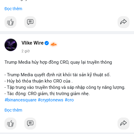
Đọc thêm
#abtc
#cryptonews
#stockmarket
#trump
$btc $eth
#vlikevn
#titanbot
Vlike Wire
📰 Nguồn: CoinDesk
2 giờ
Trump Media hủy hợp đồng CRO, quay lại truyền thông
- Trump Media quyết định rút khỏi tài sản kỹ thuật số.
- Hủy bỏ thỏa thuận kho CRO của .
- Tập trung vào truyền thông và sáp nhập công ty năng lượng.
- Tác động: CRO giảm, thị trường giảm nhẹ.
#binancesquare
#cryptonews
#cro
Đọc thêm
$cro
#vlikevn
#titanbot