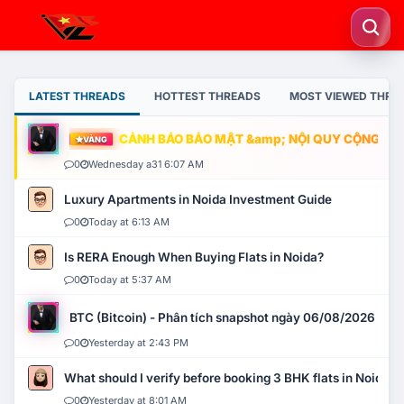
LATEST THREADS
HOTTEST THREADS
MOST VIEWED THRE
CẢNH BÁO BẢO MẬT &amp; NỘI QUY CỘNG ĐỒNG
VÀNG
0
Wednesday a31 6:07 AM
Luxury Apartments in Noida Investment Guide
0
Today at 6:13 AM
Is RERA Enough When Buying Flats in Noida?
0
Today at 5:37 AM
BTC (Bitcoin) - Phân tích snapshot ngày 06/08/2026
0
Yesterday at 2:43 PM
What should I verify before booking 3 BHK flats in Noida?
0
Yesterday at 8:01 AM