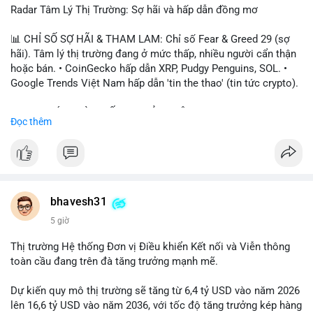
Radar Tâm Lý Thị Trường: Sợ hãi và hấp dẫn đồng mơ
📊 CHỈ SỐ SỢ HÃI & THAM LAM: Chỉ số Fear & Greed 29 (sợ
hãi). Tâm lý thị trường đang ở mức thấp, nhiều người cẩn thận
hoặc bán. • CoinGecko hấp dẫn XRP, Pudgy Penguins, SOL. •
Google Trends Việt Nam hấp dẫn 'tin the thao' (tin tức crypto).
📈 XU HƯỚNG TÌM KIẾM & THẢO LUẬN: • XRP, SOL, PENGU,
Đọc thêm
ONDO, CASHCAT. • Chủ đề 'tô thị ty na' (tỷ giá) và 'giao thông'
(giao thông tài chính). • Bàn tán Binance Square tập trung vào
BTC breakout và lệnh long/short.
💬 DÒNG CHẢY TIN TỨC & TRUYỀN THÔNG: • Trump khẳng
định crypto là 'vấn đề lớn' giúp giảm áp lực USD. • Binance hỗ
bhavesh31
trợ cổ phiếu Apple/IBM. • Bài đăng hấp dẫn về $HFT, $SKYAI,
5 giờ
$BICO. • Tin nhắn cảnh báo về hack North Korea (Bybit).
Thị trường Hệ thống Đơn vị Điều khiển Kết nối và Viễn thông
💡 NHẬN ĐỊNH & KHUYẾN NGHỊ: Tâm lý thị trường đang phân
toàn cầu đang trên đà tăng trưởng mạnh mẽ.
cực. Sợ hãi do chỉ số thấp, nhưng hấp dẫn từ xu hướng meme
coin (PENGU, CASHCAT) và tin cậy từ các dự án lớn (BTC,
Dự kiến quy mô thị trường sẽ tăng từ 6,4 tỷ USD vào năm 2026
SOL). Rủi ro tăng nếu không có thông tin rõ ràng về quy định.
lên 16,6 tỷ USD vào năm 2036, với tốc độ tăng trưởng kép hàng