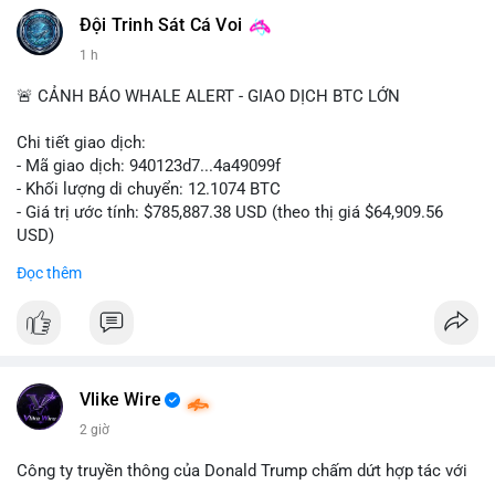
Đội Trinh Sát Cá Voi
1 h
🚨 CẢNH BÁO WHALE ALERT - GIAO DỊCH BTC LỚN
Chi tiết giao dịch:
- Mã giao dịch: 940123d7...4a49099f
- Khối lượng di chuyển: 12.1074 BTC
- Giá trị ước tính: $785,887.38 USD (theo thị giá $64,909.56
USD)
- Thời gian: 22:17:40 2026-08-07 UTC
Đọc thêm
Nhận định phân tích hành vi của Cá voi dựa trên giao dịch này:
Khối lượng 12.1 BTC tương đương gần 786 nghìn USD được di
chuyển trong một giao dịch chưa xác nhận duy nhất. Mức giá
$64,909.56 đang nằm gần vùng kháng cự tâm lý quan trọng.
Động thái này có thể là bước chuẩn bị thanh khoản để bán ra,
Vlike Wire
hoặc tái phân bổ tài sản giữa các ví nóng nhằm tối ưu phí giao
2 giờ
dịch. Việc di chuyển một phần nhỏ trong tổng nắm giữ cho
thấy cá voi đang thăm dò thanh khoản thị trường trước khi có
Công ty truyền thông của Donald Trump chấm dứt hợp tác với
hành động lớn hơn.