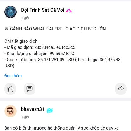
📰 Nguồn: CoinDesk
Đội Trinh Sát Cá Voi
3 giờ
🚨 CẢNH BÁO WHALE ALERT - GIAO DỊCH BTC LỚN
Chi tiết giao dịch:
- Mã giao dịch: 28c304ca...e01cc3c5
- Khối lượng di chuyển: 99.5957 BTC
- Giá trị ước tính: $6,471,281.09 USD (theo thị giá $64,975.48
USD)
- Thời gian: 20:19:36 2026-08-07 UTC
Đọc thêm
Nhận định phân tích: Khối lượng 99.6 BTC chưa xác nhận, trị
giá hơn 6.47 triệu USD, cho thấy dấu hiệu chuyển tiền quy mô
lớn. Với mức giá BTC quanh vùng 65K USD, hành vi này thường
gặp ở hai kịch bản: cá voi nạp lên sàn giao dịch để chuẩn bị
thanh khoản hoặc bán, hoặc chuyển sang ví lạnh nhằm tích lũy
bhavesh31
dài hạn. Việc giao dịch chưa được xác nhận tạo tâm lý thận
3 giờ
trọng, giới đầu tư theo dõi sát dòng tiền này để đánh giá áp lực
cung ngắn hạn. Nếu BTC vào ví nóng sàn, khả năng cao là
Bạn có biết thị trường hệ thống quản lý sức khỏe ắc quy xe