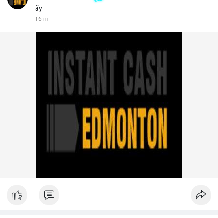
ấy
16 m