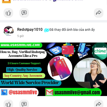
Redotpay1010
Đã thay đổi ảnh bìa của anh ấy
5 giờ