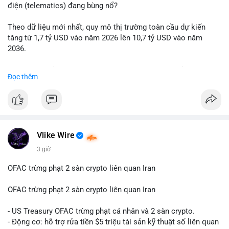
động thái chốt lời; ngược lại, nếu vào ví mới không hoạt động,
điện (telematics) đang bùng nổ?
đó là tín hiệu gom hàng chiến lược.
Theo dữ liệu mới nhất, quy mô thị trường toàn cầu dự kiến
Lời khuyên: Nhà đầu tư nhỏ lẻ nên quan sát thêm 2-4 giờ sau
tăng từ 1,7 tỷ USD vào năm 2026 lên 10,7 tỷ USD vào năm
khi giao dịch được xác nhận, tránh hành động theo cảm xúc.
2036.
Xác minh địa chỉ ví đích trước khi đưa ra quyết định vào lệnh,
ưu tiên quản trị rủi ro trong giai đoạn biến động mạnh.
Mức tăng trưởng này tương ứng với tốc độ tăng trưởng kép
Đọc thêm
hàng năm (CAGR) ấn tượng lên tới 20,2%.
#99dot6btc
#capvoichuyentien
#vilanhtichluy
#aplucban
#btcmempool65k
Điều gì đang thúc đẩy sự tăng trưởng vượt bậc này? Hãy cùng
theo dõi các phân tích chuyên sâu về xu hướng công nghệ và
nhu cầu thị trường trong thời gian tới.
Vlike Wire
3 giờ
OFAC trừng phạt 2 sàn crypto liên quan Iran
OFAC trừng phạt 2 sàn crypto liên quan Iran
- US Treasury OFAC trừng phạt cá nhân và 2 sàn crypto.
- Động cơ: hỗ trợ rửa tiền $5 triệu tài sản kỹ thuật số liên quan