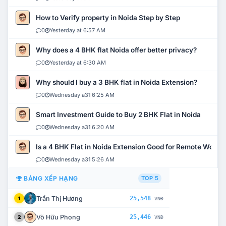
How to Verify property in Noida Step by Step
0
Yesterday at 6:57 AM
Why does a 4 BHK flat Noida offer better privacy?
0
Yesterday at 6:30 AM
Why should I buy a 3 BHK flat in Noida Extension?
0
Wednesday a31 6:25 AM
Smart Investment Guide to Buy 2 BHK Flat in Noida
0
Wednesday a31 6:20 AM
Is a 4 BHK Flat in Noida Extension Good for Remote Work?
0
Wednesday a31 5:26 AM
BẢNG XẾP HẠNG
TOP 5
Trần Thị Hương
25,548
1
VNĐ
Võ Hữu Phong
25,446
2
VNĐ