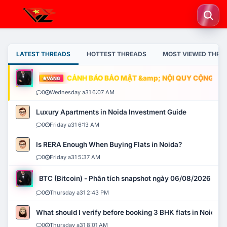
LATEST THREADS
HOTTEST THREADS
MOST VIEWED THRE
CẢNH BÁO BẢO MẬT &amp; NỘI QUY CỘNG ĐỒNG
VÀNG
0
Wednesday a31 6:07 AM
Luxury Apartments in Noida Investment Guide
0
Friday a31 6:13 AM
Is RERA Enough When Buying Flats in Noida?
0
Friday a31 5:37 AM
BTC (Bitcoin) - Phân tích snapshot ngày 06/08/2026
0
Thursday a31 2:43 PM
What should I verify before booking 3 BHK flats in Noida?
0
Thursday a31 8:01 AM