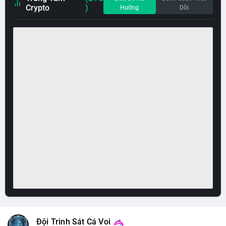
Crypto
)
Hướng
Dõi
Đội Trinh Sát Cá Voi