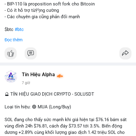
tán rủi ro. Với mức giá 65K, khối lượng này không quá lớn để
- BIP-110 là proposition soft fork cho Bitcoin
gây sốc thanh khoản tức thời, nhưng vẫn đủ sức tạo biến động
- Có ít hỗ trợ từ礿ng cường
tâm lý ngắn hạn nếu hướng đến sàn tập trung.
- Các chuyên gia cũng phản đối mạnh
Lời khuyên cho nhà đầu tư nhỏ lẻ:
$btc
#btc
Theo dõi các giao dịch tiếp theo từ cùng địa chỉ ví để xác nhận
Đọc thêm
hướng đi của dòng tiền. Tránh hành động theo cảm xúc, ưu
#vlikevn
#titanbot
tiên quản trị rủi ro và không mở vị thế lớn trước khi có tín hiệu
rõ ràng về đích đến của số BTC này.
📰 Nguồn: CoinDesk
#94dot58btc
#vilanh
#chuyentiencavoi
#btcmempool
#dongtienlon
Tín Hiệu Alpha
7 giờ
🔮 TÍN HIỆU GIAO DỊCH CRYPTO - SOLUSDT
Loại tín hiệu: 🟢 MUA (Long/Buy)
SOL đang cho thấy sức mạnh khi giá hiện tại $76.16 bám sát
vùng đỉnh 24h $76.81, cách đáy $73.57 tới 3.5%. Biến động
dương +2.89% cùng khối lượng giao dịch 1.42 triệu SOL cho