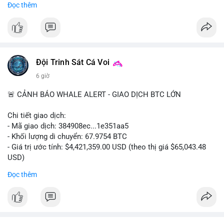
Đọc thêm
#556btc
#36trusd
#cavoichuyentien
#aplucban
#tichluydaihan
$btc
#btc
#vlikevn
#titanbot
📰 Nguồn: Cointelegraph
Đội Trinh Sát Cá Voi
6 giờ
🚨 CẢNH BÁO WHALE ALERT - GIAO DỊCH BTC LỚN
Chi tiết giao dịch:
- Mã giao dịch: 384908ec...1e351aa5
- Khối lượng di chuyển: 67.9754 BTC
- Giá trị ước tính: $4,421,359.00 USD (theo thị giá $65,043.48
USD)
- Thời gian: 21:19:29 2026-08-08 UTC
Đọc thêm
Nhận định phân tích:
Khối lượng 67.97 BTC trị giá hơn 4.4 triệu USD được di chuyển
trong một giao dịch duy nhất trên mempool. Quy mô này nằm
ở mức trung bình của cá voi, không quá lớn để gây sốc nhưng