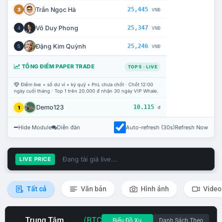
Trần Ngọc Hà
25,445
3
VNĐ
Võ Duy Phong
25,347
4
VNĐ
Đặng Kim Quỳnh
25,246
5
VNĐ
TỔNG ĐIỂM PAPER TRADE
TOP 5 · LIVE
Điểm live = số dư ví + ký quỹ + PnL chưa chốt · Chốt 12:00
ngày cuối tháng · Top 1 trên 20.000 đ nhận 30 ngày VIP Whale.
Demo123
10.115
1
đ
Hide Module
Diễn đàn
Auto-refresh (30s)
Refresh Now
Đang tải giá live...
LIVE PRICE
Tất cả
Văn bản
Hình ảnh
Video
Trung Tâm
(BTC
Biểu Đồ Xu
Danh Sách Theo