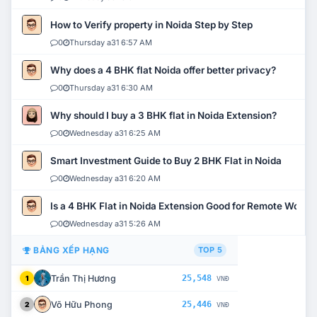
How to Verify property in Noida Step by Step
0
Thursday a31 6:57 AM
Why does a 4 BHK flat Noida offer better privacy?
0
Thursday a31 6:30 AM
Why should I buy a 3 BHK flat in Noida Extension?
0
Wednesday a31 6:25 AM
Smart Investment Guide to Buy 2 BHK Flat in Noida
0
Wednesday a31 6:20 AM
Is a 4 BHK Flat in Noida Extension Good for Remote Work?
0
Wednesday a31 5:26 AM
BẢNG XẾP HẠNG
TOP 5
Trần Thị Hương
25,548
1
VNĐ
Võ Hữu Phong
25,446
2
VNĐ