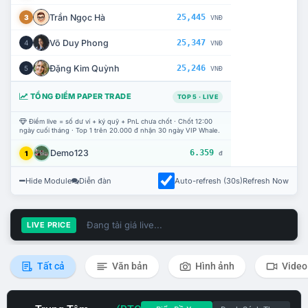
Trần Ngọc Hà
25,445
3
VNĐ
Võ Duy Phong
25,347
4
VNĐ
Đặng Kim Quỳnh
25,246
5
VNĐ
TỔNG ĐIỂM PAPER TRADE
TOP 5 · LIVE
Điểm live = số dư ví + ký quỹ + PnL chưa chốt · Chốt 12:00
ngày cuối tháng · Top 1 trên 20.000 đ nhận 30 ngày VIP Whale.
Demo123
6.359
1
đ
Hide Module
Diễn đàn
Auto-refresh (30s)
Refresh Now
Đang tải giá live...
LIVE PRICE
Tất cả
Văn bản
Hình ảnh
Video