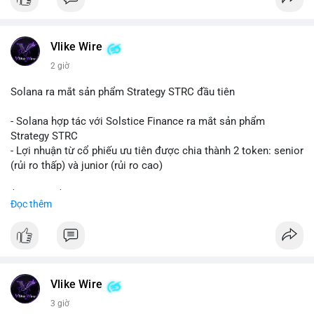
#binancesquare
#cryptonews
#eth
$eth
Vlike Wire
#vlikevn
#titanbot
2 giờ
📰 Nguồn: CoinDesk
Solana ra mắt sản phẩm Strategy STRC đầu tiên
- Solana hợp tác với Solstice Finance ra mắt sản phẩm
Strategy STRC
- Lợi nhuận từ cổ phiếu ưu tiên được chia thành 2 token: senior
(rủi ro thấp) và junior (rủi ro cao)
$sol
#sol
$strc
#strc
Đọc thêm
#vlikevn
#titanbot
📰 Nguồn: CoinDesk
Vlike Wire
3 giờ