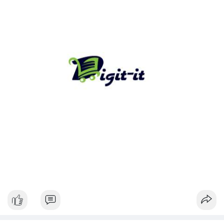
tâm lý thị trường.
Lời khuyên:
Nhà đầu tư nhỏ lẻ nên theo dõi xác nhận và điểm đến của giao
dịch này. Nếu dòng tiền đổ vào ví lạnh, đây là tín hiệu tích cực
cho xu hướng dài hạn. Ngược lại, nếu tiền chuyển lên sàn, hãy
thận trọng với khả năng điều chỉnh giá ngắn hạn.
#13dot1743btc
#vilanh
#chuyennoibo
#mempoolbtc
#dongtienlon