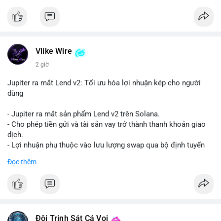
Vlike Wire
2 giờ
Jupiter ra mắt Lend v2: Tối ưu hóa lợi nhuận kép cho người
dùng
- Jupiter ra mắt sản phẩm Lend v2 trên Solana.
- Cho phép tiền gửi và tài sản vay trở thành thanh khoản giao
dịch.
- Lợi nhuận phụ thuộc vào lưu lượng swap qua bộ định tuyến
(router) của Jupiter.
Đọc thêm
- Tăng hiệu quả sử dụng vốn cho người dùng.
#solana
#jupiter
#sol
#defi
#binancesquare
$sol
Đội Trinh Sát Cá Voi