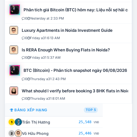
Phân tích giá Bitcoin (BTC) hôm nay: Liệu nỗi sợ hãi có mở 
0
Yesterday at 2:33 PM
Luxury Apartments in Noida Investment Guide
0
Friday a31 6:13 AM
Is RERA Enough When Buying Flats in Noida?
0
Friday a31 5:37 AM
BTC (Bitcoin) - Phân tích snapshot ngày 06/08/2026
0
Thursday a31 2:43 PM
What should I verify before booking 3 BHK flats in Noida?
0
Thursday a31 8:01 AM
BẢNG XẾP HẠNG
TOP 5
Trần Thị Hương
25,548
1
VNĐ
Võ Hữu Phong
25,446
2
VNĐ