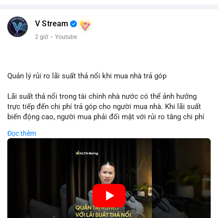
V Stream
2 giờ
·
Youtube
Quản lý rủi ro lãi suất thả nổi khi mua nhà trả góp
Lãi suất thả nổi trong tài chính nhà nước có thể ảnh hưởng
trực tiếp đến chi phí trả góp cho người mua nhà. Khi lãi suất
biến động cao, người mua phải đối mặt với rủi ro tăng chi phí
trả nợ không ngờ. Quản lý rủi ro cần bao gồm phân tích xu
Đọc thêm
hướng lãi suất, lựa chọn sản phẩm trả góp có tính bảo hiểm,
hoặc sử dụng tài chính cá nhân để ổn định chi phí. Các nhà
đầu tư cần theo dõi chính sách tiền tệ để đưa ra quyết định
mua nhà phù hợp.
🎥 Xem video trực tiếp tại:
Nguồn: VIETSUCCESS