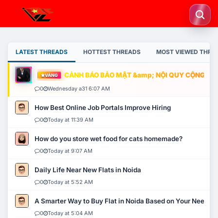
LATEST THREADS
HOTTEST THREADS
MOST VIEWED THRE
CẢNH BÁO BẢO MẬT &amp; NỘI QUY CỘNG ĐỒNG
VÀNG
0
Wednesday a31 6:07 AM
How Best Online Job Portals Improve Hiring
0
Today at 11:39 AM
How do you store wet food for cats homemade?
0
Today at 9:07 AM
Daily Life Near New Flats in Noida
0
Today at 5:52 AM
A Smarter Way to Buy Flat in Noida Based on Your Needs
0
Today at 5:04 AM