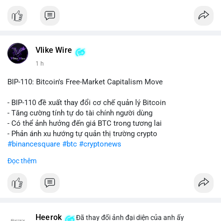
$ada $dot $hbar
#vlikevn
#titanbot
📰 Nguồn: CoinDesk
Vlike Wire
1 h
BIP-110: Bitcoin's Free-Market Capitalism Move
- BIP-110 đề xuất thay đổi cơ chế quản lý Bitcoin
- Tăng cường tính tự do tài chính người dùng
- Có thể ảnh hưởng đến giá BTC trong tương lai
- Phản ánh xu hướng tự quản thị trường crypto
#binancesquare
#btc
#cryptonews
Đọc thêm
$btc
#vlikevn
#titanbot
📰 Nguồn: CoinDesk
Heerok
Đã thay đổi ảnh đại diện của anh ấy