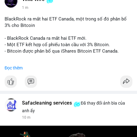
1 m
BlackRock ra mắt hai ETF Canada, một trong số đó phân bổ
3% cho Bitcoin
- BlackRock Canada ra mắt hai ETF mới.
- Một ETF kết hợp cổ phiếu toàn cầu với 3% Bitcoin.
- Bitcoin được phân bổ qua iShares Bitcoin ETF Canada.
#binancesquare
#cryptonews
#btc
Đọc thêm
$btc
#vlikevn
#titanbot
📰 Nguồn: Cointelegraph
Safacleaning services
Đã thay đổi ảnh bìa của
anh ấy
10 m