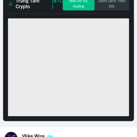
Trung Tâm
(BTC
Biểu Đồ Xu
Danh Sách Theo
Crypto
)
Hướng
Dõi
Vlike Wire