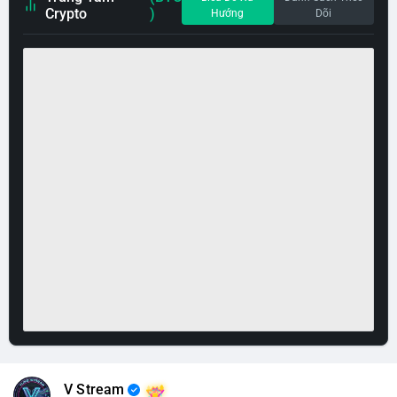
Crypto
)
Hướng
Dõi
V Stream