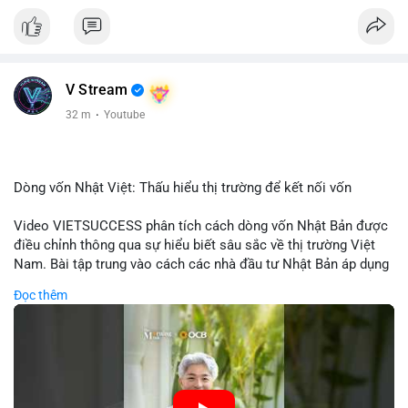
V Stream
32 m
·
Youtube
Dòng vốn Nhật Việt: Thấu hiểu thị trường để kết nối vốn
Video VIETSUCCESS phân tích cách dòng vốn Nhật Bản được
điều chỉnh thông qua sự hiểu biết sâu sắc về thị trường Việt
Nam. Bài tập trung vào cách các nhà đầu tư Nhật Bản áp dụng
chiến lược đầu tư phù hợp với điều kiện kinh tế địa phương, từ
Đọc thêm
đầu tư trực tiếp vào doanh nghiệp đến việc giao dịch tài chính.
Kết nối này không chỉ tạo cơ hội tăng trưởng cho Việt Nam mà
còn tạo ra động lực cho thị trường crypto địa phương khi các
nhà đầu tư đa quốc gia tìm kiếm cơ hội đa dạng. Các yếu tố
như chính sách tài chính Việt Nam, xu hướng đầu tư ESG, và
ổn định thị trường sẽ ảnh hưởng trực tiếp đến lưu lượng vốn