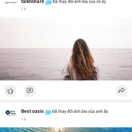
talknshare
Đã thay đổi ảnh bìa của cô ấy
1 h
Best oasis
Đã thay đổi ảnh bìa của anh ấy
1 h