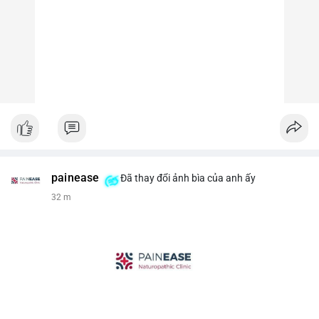
painease
Đã thay đổi ảnh bìa của anh ấy
32 m