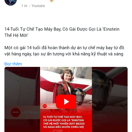
1 m
·
Youtube
14-Tuổi Tự Chế Tạo Máy Bay, Cô Gái Được Gọi Là 'Einstein
Thế Hệ Mới'
Một cô gái 14 tuổi đã hoàn thành dự án tự chế máy bay từ đồ
vật hàng ngày, tạo sự ấn tượng với khả năng kỹ thuật và sáng
tạo. Video do kênh KIEN THUC KINH TE đăng tải ghi lại quá
Đọc thêm
trình cô girl thiết kế, sản xuất và thử nghiệm máy bay, được
nhiều người so sánh với trí tuệ của Einstein. Thành tựu này
không chỉ thể hiện khả năng học tập nhanh chóng mà còn thể
hiện tiềm năng của thế hệ trẻ trong lĩnh vực công nghệ. Mặc dù
chưa liên quan trực tiếp đến tài chính hoặc crypto, sự phát
triển của công nghệ mới thường tạo cơ hội đầu tư hoặc ứng
dụng trong các lĩnh vực số hóa.
🎥 Xem video trực tiếp tại:
Nguồn: KIEN THUC KINH TE