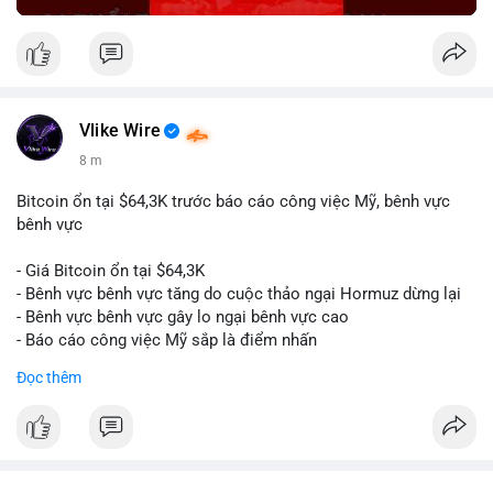
Vlike Wire
8 m
Bitcoin ổn tại $64,3K trước báo cáo công việc Mỹ, bênh vực
bênh vực
- Giá Bitcoin ổn tại $64,3K
- Bênh vực bênh vực tăng do cuộc thảo ngại Hormuz dừng lại
- Bênh vực bênh vực gây lo ngại bênh vực cao
- Báo cáo công việc Mỹ sắp là điểm nhấn
Đọc thêm
$btc
#btc
#vlikevn
#titanbot
📰 Nguồn: CoinDesk