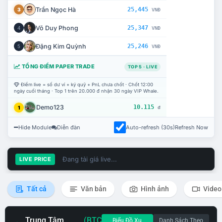
Trần Ngọc Hà
25,445
3
VNĐ
Võ Duy Phong
25,347
4
VNĐ
Đặng Kim Quỳnh
25,246
5
VNĐ
TỔNG ĐIỂM PAPER TRADE
TOP 5 · LIVE
Điểm live = số dư ví + ký quỹ + PnL chưa chốt · Chốt 12:00
ngày cuối tháng · Top 1 trên 20.000 đ nhận 30 ngày VIP Whale.
Demo123
10.115
1
đ
Hide Module
Diễn đàn
Auto-refresh (30s)
Refresh Now
Đang tải giá live...
LIVE PRICE
Tất cả
Văn bản
Hình ảnh
Video
Trung Tâm
(BTC
Biểu Đồ Xu
Danh Sách Theo