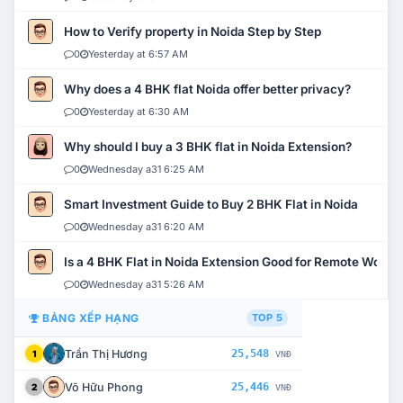
How to Verify property in Noida Step by Step
0
Yesterday at 6:57 AM
Why does a 4 BHK flat Noida offer better privacy?
0
Yesterday at 6:30 AM
Why should I buy a 3 BHK flat in Noida Extension?
0
Wednesday a31 6:25 AM
Smart Investment Guide to Buy 2 BHK Flat in Noida
0
Wednesday a31 6:20 AM
Is a 4 BHK Flat in Noida Extension Good for Remote Work?
0
Wednesday a31 5:26 AM
BẢNG XẾP HẠNG
TOP 5
Trần Thị Hương
25,548
1
VNĐ
Võ Hữu Phong
25,446
2
VNĐ