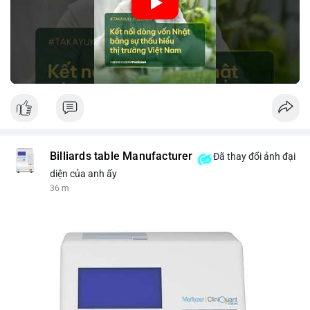
nhập khẩu từ Nhật Bản. Bài cũng nhấn mạnh vai trò của thông
tin thị trường chính xác trong việc giảm rủi ro khi kết nối các
thị trường khác nhau.
🎥 Xem video trực tiếp tại:
Nguồn: VIETSUCCESS
Billiards table Manufacturer
Đã thay đổi ảnh đại
diện của anh ấy
36 m