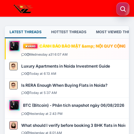
LATEST THREADS
HOTTEST THREADS
MOST VIEWED THRE
CẢNH BÁO BẢO MẬT &amp; NỘI QUY CỘNG ĐỒNG
VÀNG
0
Wednesday a31 6:07 AM
Luxury Apartments in Noida Investment Guide
0
Today at 6:13 AM
Is RERA Enough When Buying Flats in Noida?
0
Today at 5:37 AM
BTC (Bitcoin) - Phân tích snapshot ngày 06/08/2026
0
Yesterday at 2:43 PM
What should I verify before booking 3 BHK flats in Noida?
0
Yesterday at 8:01 AM