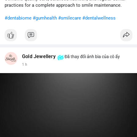
cân nhắc giảm tỷ trọng đòn bẩy và chờ xu hướng rõ ràng trước
practices for a complete approach to smile maintenance.
khi gia tăng vị thế.
#dentabiome
#gumhealth
#smilecare
#dentalwellness
#8dot0316btc
#chuyenlensan
#aplucbannganhan
#btcmempool
#516kusd
Gold Jewellery
Đã thay đổi ảnh bìa của cô ấy
1 h