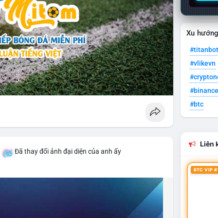
Xu hướn
#titanbo
#vlikevn
#crypto
#binanc
#btc
Liên k
á
Đã thay đổi ảnh đại diện của anh ấy
BTC VIP #