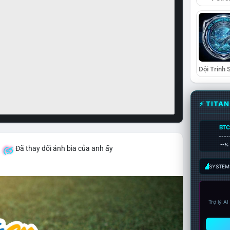
⚡ TITA
BTC
----
--%
á
Đã thay đổi ảnh bìa của anh ấy
SYSTEM:
Trợ lý A