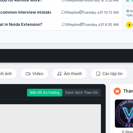
 Good for Remote Work?
0
Replies
Yesterday at 5:26 AM
T
Đi
 common interview mistakes?
0
Replies
Tuesday a31 10:12 AM
ngày
at in Noida Extension?
0
Replies
Tuesday a31 6:30 AM
1
nh ảnh
Video
Âm thanh
Các tập tin
Thàn
Biểu Đồ Xu Hướng
Danh Sách Theo Dõi
V Str