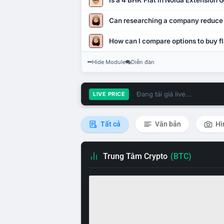
Is a 4 BHK Flat in Noida Extension
Can researching a company reduce
How can I compare options to buy fl
Hide Module
Diễn đàn
Đang tải giá live...
LIVE PRICE
Tất cả
Văn bản
Hì
Trung Tâm Crypto
(BTC)