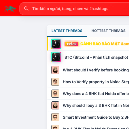
LATEST THREADS
HOTTEST THREADS
CẢNH BÁO BẢO MẬT &amp
VÀNG
BTC (Bitcoin) - Phân tích snapsho
What should I verify before booking
How to Verify property in Noida Ste
Why does a 4 BHK flat Noida offer b
Why should I buy a 3 BHK flat in No
Smart Investment Guide to Buy 2 BH