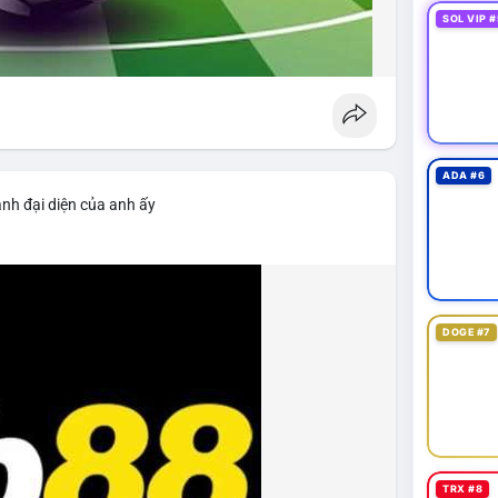
SOL VIP #
ADA #6
ảnh đại diện của anh ấy
DOGE #7
TRX #8