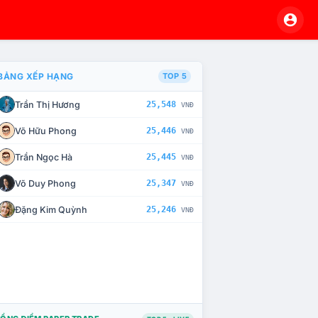
BẢNG XẾP HẠNG
TOP 5
Trần Thị Hương
25,548
VNĐ
À CHẾ TÀI XỬ LÝ VI PHẠM
Võ Hữu Phong
25,446
VNĐ
Trần Ngọc Hà
25,445
VNĐ
Võ Duy Phong
25,347
VNĐ
Đặng Kim Quỳnh
25,246
VNĐ