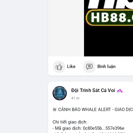
Like
Bình luận
Đội Trinh Sát Cá Voi
41 m
🚨 CẢNH BÁO WHALE ALERT - GIAO DỊ
Chi tiết giao dịch:
- Mã giao dịch: 0c80e55b...557e396e