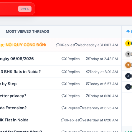
Ctrl K
MOST VIEWED THREADS
1
; NỘI QUY CỘNG ĐỒNG VLIKE.VN: HỆ THỐNG GIÁM SÁT TỰ ĐỘNG V
0
Replies
Wednesday a31 6:07 AM
2
t ngày 06/08/2026
0
Replies
Today at 2:43 PM
3
 3 BHK flats in Noida?
0
Replies
Today at 8:01 AM
4
p by Step
0
Replies
Today at 6:57 AM
5
etter privacy?
0
Replies
Today at 6:30 AM
ida Extension?
0
Replies
Yesterday at 6:25 AM
K Flat in Noida
0
Replies
Yesterday at 6:20 AM