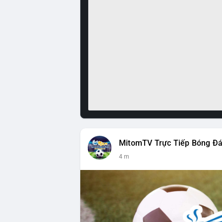
MitomTV Trực Tiếp Bóng Đ
4 m