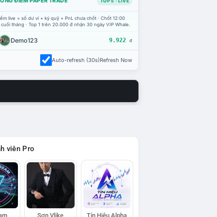
ỔNG ĐIỂM PAPER TRADE
TOP 5 · LIVE
ểm live = số dư ví + ký quỹ + PnL chưa chốt · Chốt 12:00
 cuối tháng · Top 1 trên 20.000 đ nhận 30 ngày VIP Whale.
Demo123
9.922
đ
Auto-refresh (30s)
Refresh Now
h viên Pro
eam
Sơn Vlike
Tín Hiệu Alpha