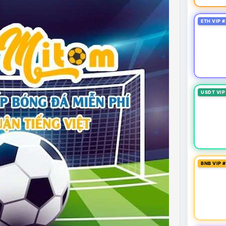
ETH VIP #
USDT VIP
BNB VIP 