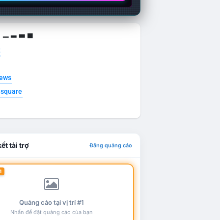
g ▁ ▂ ▃ ▄
t
news
esquare
ết tài trợ
Đăng quảng cáo
1
Quảng cáo tại vị trí #1
Nhấn để đặt quảng cáo của bạn