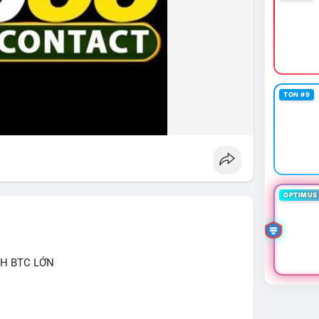
TON #9
OPTIMUS 
CH BTC LỚN