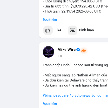
- Khối lượng di chuyển: 154.8068 BTC
- Giá trị ước tính: $9,970,220.42 USD (th
- Thời gian: 22:19:54 2026-08-06 UTC
Đọc thêm
Một khối lượng 154.8 BTC trị giá gần 10
mempool. Với quy mô này, khả năng cao đ
Like
Bình luận
nhân hoặc tổ chức kiểm soát, không phải
nhóm cá voi tích lũy: gom coin từ nhiều v
sản để phân tán rủi ro. Nếu dòng tiền hư
tăng; ngược lại, nếu chảy về ví lạnh, tín
Vlike Wire
hiện khá nhạy cảm với biến động lớn, nê
1 h
giờ tới.
Tranh chấp Ondo Finance sau tử vong ng
Nhà đầu tư nhỏ lẻ nên thận trọng, tránh 
tiếp theo và dòng tiền vào/ra sàn trước 
- Mất người sáng lập Nathan Allman của
- Ba đơn kiện tại Delaware cho thấy tra
#154dot8btc
#vilanh
#tichluydaihan
#me
- Sự kiện này có thể ảnh hưởng đến hoạt
#binancesquare
#cryptonews
#ondofina
Đọc thêm
$btc $eth