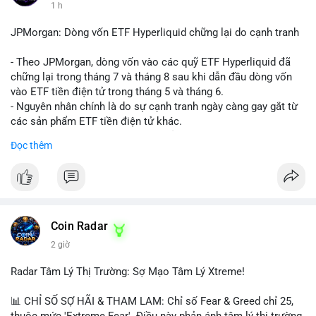
1 h
JPMorgan: Dòng vốn ETF Hyperliquid chững lại do cạnh tranh
- Theo JPMorgan, dòng vốn vào các quỹ ETF Hyperliquid đã
chững lại trong tháng 7 và tháng 8 sau khi dẫn đầu dòng vốn
vào ETF tiền điện tử trong tháng 5 và tháng 6.
- Nguyên nhân chính là do sự cạnh tranh ngày càng gay gắt từ
các sản phẩm ETF tiền điện tử khác.
- Điều này cho thấy sự quan tâm của nhà đầu tư đối với
Đọc thêm
Hyperliquid có thể đã giảm bớt, ảnh hưởng đến dòng vốn và
thanh khoản của đồng tiền này.
- Nhà đầu tư cần theo dõi sát sao diễn biến thị trường và các
yếu tố cạnh tranh để đưa ra quyết định đầu tư hợp lý.
#binancesquare
#cryptonews
#hyperliquid
#etf
#jpmorgan
Coin Radar
2 giờ
$hype
Radar Tâm Lý Thị Trường: Sợ Mạo Tâm Lý Xtreme!
#vlikevn
#titanbot
📊 CHỈ SỐ SỢ HÃI & THAM LAM: Chỉ số Fear & Greed chỉ 25,
📰 Nguồn: CoinDesk
thuộc mức 'Extreme Fear'. Điều này phản ánh tâm lý thị trường