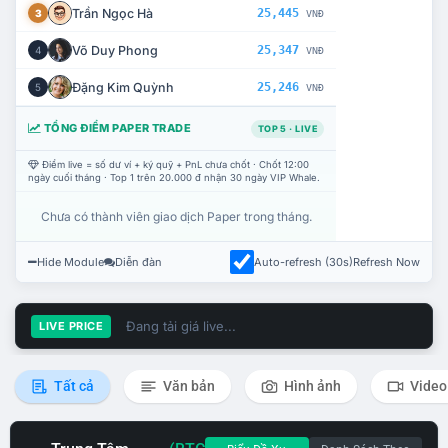
Trần Ngọc Hà
25,445
3
VNĐ
Võ Duy Phong
25,347
4
VNĐ
Đặng Kim Quỳnh
25,246
5
VNĐ
TỔNG ĐIỂM PAPER TRADE
TOP 5 · LIVE
Điểm live = số dư ví + ký quỹ + PnL chưa chốt · Chốt 12:00
ngày cuối tháng · Top 1 trên 20.000 đ nhận 30 ngày VIP Whale.
Chưa có thành viên giao dịch Paper trong tháng.
Hide Module
Diễn đàn
Auto-refresh (30s)
Refresh Now
Đang tải giá live...
LIVE PRICE
Tất cả
Văn bản
Hình ảnh
Video