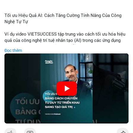
Tối ưu Hiệu Quả AI: Cách Tăng Cường Tính Năng Của Công
Nghệ Tự Tự
Ví dụ video VIETSUCCESS tập trung vào cách tối ưu hóa hiệu
quả của công nghệ trí tuệ nhân tạo (AI) trong các ứng dụng
chuyên nghiệp. AI được sử dụng để phân tích dữ liệu lớn, dự
Đọc thêm
đoán xu hướng thị trường, và tự động hóa quy trình trong lĩnh
vực tài chính và crypto. Bài đăng nhấn mạnh vai trò của AI
trong việc giảm thiểu sai lầm, tăng tốc độ xử lý, và hỗ trợ quyết
định dựa trên dữ liệu. Điều này đặc biệt quan trọng trong thời
kỳ phát triển nhanh chóng của ngành crypto, nơi tính chính xác
và tốc độ là yếu tố quyết định.
🎥 Xem video trực tiếp tại:
Nguồn: VIETSUCCESS