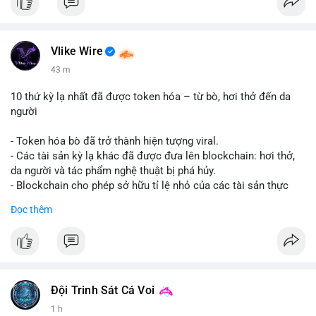
Vlike Wire
43 m
10 thứ kỳ lạ nhất đã được token hóa – từ bò, hơi thở đến da
người
- Token hóa bò đã trở thành hiện tượng viral.
- Các tài sản kỳ lạ khác đã được đưa lên blockchain: hơi thở,
da người và tác phẩm nghệ thuật bị phá hủy.
- Blockchain cho phép sở hữu tỉ lệ nhỏ của các tài sản thực
vật, mở ra thị trường mới.
Đọc thêm
- Câu hỏi về pháp lý, đạo đức và bảo mật đang được đặt ra.
- Nhiều nền tảng NFT đang thử nghiệm token hóa các tài sản
bất thường.
#binancesquare
#cryptonews
#tokenization
#web3
#nft
Đội Trinh Sát Cá Voi
$btc $eth
1 h