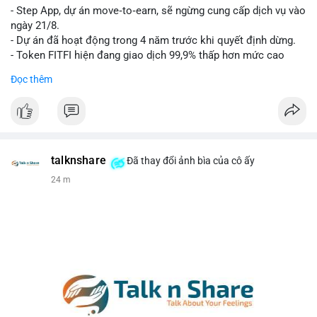
- Step App, dự án move‑to‑earn, sẽ ngừng cung cấp dịch vụ vào
Lời khuyên cho nhà đầu tư nhỏ lẻ: Theo dõi xác nhận của giao
ngày 21/8.
dịch này. Nếu BTC tiếp tục bị rút khỏi sàn với tần suất tăng, đó
- Dự án đã hoạt động trong 4 năm trước khi quyết định dừng.
là tín hiệu tích cực cho xu hướng tăng giá. Hạn chế hành động
- Token FITFI hiện đang giao dịch 99,9% thấp hơn mức cao
theo cảm xúc, ưu tiên quản trị rủi ro với khối lượng vị thế nhỏ.
nhất từng đạt được.
Đọc thêm
#9dot608btc
#619kusd
#vilanh
#dichuyenbtc
#quantriruiro
#binancesquare
#cryptonews
#fitfi
#movetoearn
#stepapp
$fitfi
#vlikevn
#titanbot
talknshare
Đã thay đổi ảnh bìa của cô ấy
24 m
📰 Nguồn: Cointelegraph