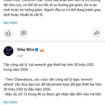
rất tiêu cực, có thể do sợ hãi về xu hướng giá giảm, rủi ro an
ninh hoặc tin tưởng giảm. Người đầu tư có thể đang tránh giao
dịch hoặc chuẩn bị cắt lỗ.
Đọc thêm
📈 XU HƯỚNG TÌM KIẾM & THẢO LUẬN: Coin trending trên
CoinGecko bao gồm các token meme như Cash Cat
(CASHCAT), Pudgy Penguins (PENGU) và OVERTAKE (TAKE).
Các chủ đề như 'Sắt lở đất' hoặc 'Chết' trên Google Trends
Việt Nam không liên quan trực tiếp đến crypto, cho thấy sự tập
trung của người dùng vào các chủ đề địa phương. Trên
Vlike Wire
LunarCrush, các chủ đề như Solana, Taylor Swift và UFC 310
2 giờ
hấp dẫn sự chú ý đa lĩnh vực.
Tấn công vật lý 'cái wrench' gây thiệt hại trên 30 triệu USD
💬 DÒNG CHẢY TIN TỨC & TRUYỀN THÔNG: Tài chính Việt
trong năm 2026
Nam đang tập trung vào các đề tài như 'Trục lợi' hoặc 'Miền
Bắc', trong khi tin tức quốc tế nhấn mạnh việc Putin ký luật
- Theo Chainalysis, các cuộc tấn công vật lý typu 'wrench
crypto và sự kiện an ninh như hack Zeus Wallet. Trên Binance
attack' (đe dọa, bạo lực để lấy private key) đã gây thiệt hại trên
Square, nhiều người chia sẻ chiến lược giao dịch như lệnh
30 triệu USD từ đầu năm 2026.
Long $BTW hoặc cập nhật về sự kiện Alpha Trading
- Mặc dù chỉ 12 trong 46 vụ được ghi nhận dẫn đến việc trả tiền
Competition.
chuộc, nhưng các cuộc tấn công đang mở rộng phạm vi: bao
Đọc thêm
gồm rò rỉ dữ liệu và đe dọa tới gia đình, bạn bè của người sở