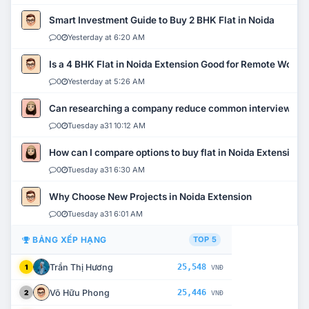
Smart Investment Guide to Buy 2 BHK Flat in Noida
0
Yesterday at 6:20 AM
Is a 4 BHK Flat in Noida Extension Good for Remote Work?
0
Yesterday at 5:26 AM
Can researching a company reduce common interview mi
0
Tuesday a31 10:12 AM
How can I compare options to buy flat in Noida Extension?
0
Tuesday a31 6:30 AM
Why Choose New Projects in Noida Extension
0
Tuesday a31 6:01 AM
BẢNG XẾP HẠNG
TOP 5
Trần Thị Hương
25,548
1
VNĐ
Võ Hữu Phong
25,446
2
VNĐ