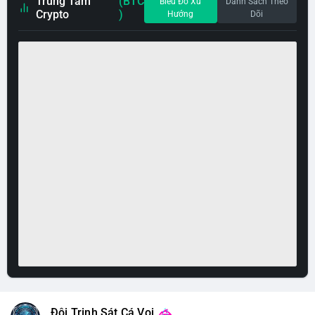
Trung Tâm
(BTC
Biểu Đồ Xu
Danh Sách Theo
Crypto
)
Hướng
Dõi
Đội Trinh Sát Cá Voi