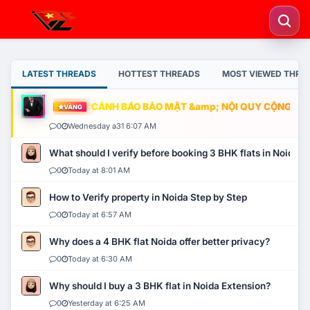
LATEST THREADS
HOTTEST THREADS
MOST VIEWED THRE
CẢNH BÁO BẢO MẬT &amp; NỘI QUY CỘNG ĐỒNG
VÀNG
0
Wednesday a31 6:07 AM
What should I verify before booking 3 BHK flats in Noida?
0
Today at 8:01 AM
How to Verify property in Noida Step by Step
0
Today at 6:57 AM
Why does a 4 BHK flat Noida offer better privacy?
0
Today at 6:30 AM
Why should I buy a 3 BHK flat in Noida Extension?
0
Yesterday at 6:25 AM