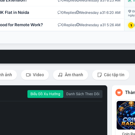
ida Extension?
0
Replies
Wednesday a31 6:25 AM
T
Đi
K Flat in Noida
0
Replies
Wednesday a31 6:20 AM
ngày
 Good for Remote Work?
0
Replies
Wednesday a31 5:26 AM
1
nh ảnh
Video
Âm thanh
Các tập tin
Thàn
Biểu Đồ Xu Hướng
Danh Sách Theo Dõi
Coin R