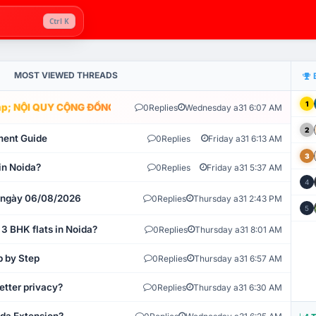
Ctrl K
MOST VIEWED THREADS
1
; NỘI QUY CỘNG ĐỒNG VLIKE.VN: HỆ THỐNG GIÁM SÁT TỰ ĐỘNG V
0
Replies
Wednesday a31 6:07 AM
2
ment Guide
0
Replies
Friday a31 6:13 AM
3
in Noida?
0
Replies
Friday a31 5:37 AM
4
t ngày 06/08/2026
0
Replies
Thursday a31 2:43 PM
5
 3 BHK flats in Noida?
0
Replies
Thursday a31 8:01 AM
p by Step
0
Replies
Thursday a31 6:57 AM
etter privacy?
0
Replies
Thursday a31 6:30 AM