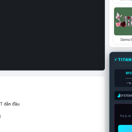
Demo1
⚡ TITA
BTC
----
--%
SYSTEM:
IT dẫn đầu
t
Trợ lý A