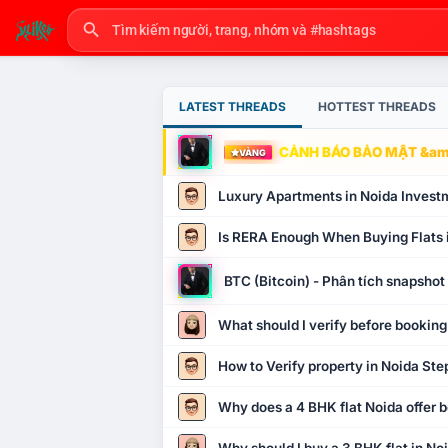
LATEST THREADS
HOTTEST THREADS
CẢNH BÁO BẢO MẬT &amp
VÀNG
Luxury Apartments in Noida Invest
Is RERA Enough When Buying Flats 
BTC (Bitcoin) - Phân tích snapsho
What should I verify before booking
How to Verify property in Noida Ste
Why does a 4 BHK flat Noida offer b