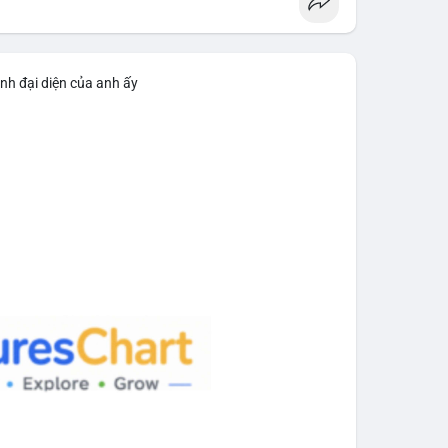
n dịch tài sản quy mô lớn. Với mức giá 65,200 USD,
o việc gom hàng vào ví lạnh nhằm tích lũy dài hạn,
h để chuẩn bị thanh khoản bán ra. Việc chưa xác
rọng, tạo áp lực tâm lý ngắn hạn lên giá BTC nếu
nh đại diện của anh ấy
n tiếp theo. Nếu BTC được chuyển đến ví sàn, hãy
 theo cảm xúc. Nếu chuyển sang ví lạnh, đây là tín
aodichlon
#mempoolbtc