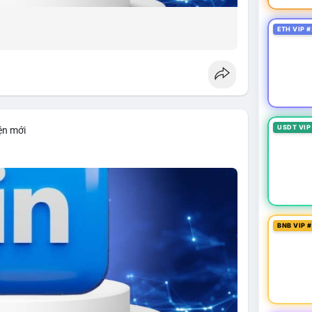
ETH VIP #
USDT VIP
ện mới
BNB VIP 