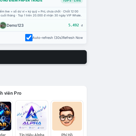
ỔNG ĐIỂM PAPER TRADE
TOP 5 · LIVE
ểm live = số dư ví + ký quỹ + PnL chưa chốt · Chốt 12:00
 cuối tháng · Top 1 trên 20.000 đ nhận 30 ngày VIP Whale.
Demo123
5.492
đ
Auto-refresh (30s)
Refresh Now
h viên Pro
adar
Tín Hiệu Alpha
Phí Hồ