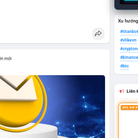
Xu hướn
#titanbo
#vlikevn
#crypto
#binanc
ện mới
#btc
Liên k
BTC VIP #