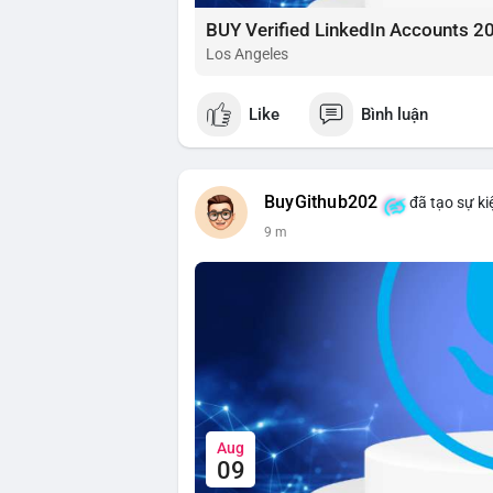
BUY Verified LinkedIn Accounts 2
Los Angeles
Like
Bình luận
BuyGithub202
đã tạo sự ki
9 m
Aug
09