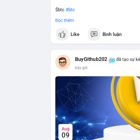
$btc
#btc
Đọc thêm
#vlikevn
#titanbot
Like
Bình luận
📰 Nguồn: CoinDesk
BuyGithub202
đã tạo sự ki
bây giờ
Aug
09