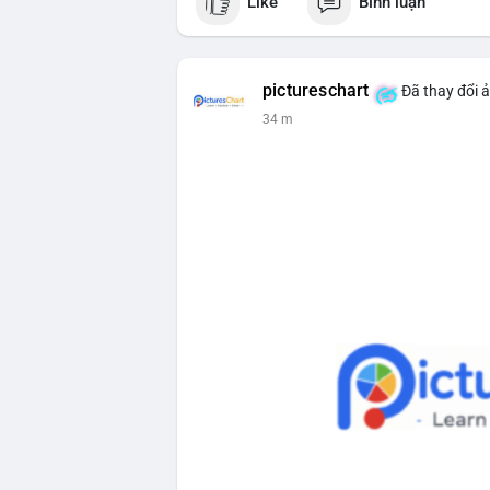
Like
Bình luận
một cá voi đang thực hiện hành vi chuyể
động thái này có thể là bước khởi đầu ch
hoặc ngược lại, chuyển lên sàn giao dịc
nhận khiến thị trường dễ phản ứng thận t
pictureschart
Đã thay đổi ả
dòng tiền này đổ vào sàn.
34 m
Lời khuyên cho nhà đầu tư nhỏ lẻ:
Theo dõi xác nhận giao dịch và dòng tiề
cân nhắc quản trị rủi ro, tránh hành động
hiệu tích cực cho xu hướng dài hạn.
#1756513btc
#vilanh
#tichluydaihan
#gi