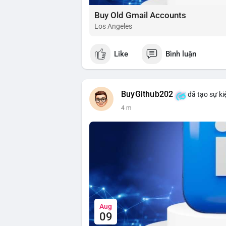
Buy Old Gmail Accounts
Los Angeles
Like
Bình luận
BuyGithub202
đã tạo sự ki
4 m
Aug
09