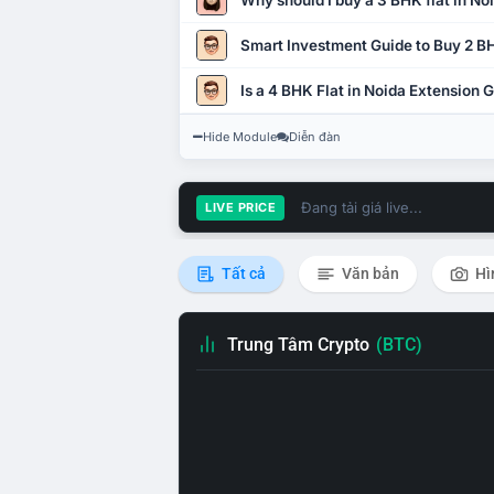
Why should I buy a 3 BHK flat in No
Smart Investment Guide to Buy 2 BH
Is a 4 BHK Flat in Noida Extension
Hide Module
Diễn đàn
Đang tải giá live...
LIVE PRICE
Tất cả
Văn bản
Hì
Trung Tâm Crypto
(BTC)