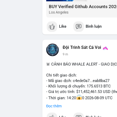
BUY Verified Github Accounts 202
Los Angeles
Like
Bình luận
Đội Trinh Sát Cá Voi
9 m
🚨 CẢNH BÁO WHALE ALERT - GIAO DỊ
Chi tiết giao dịch:
- Mã giao dịch: c4ede0a7...eab8ba27
- Khối lượng di chuyển: 175.6513 BTC
- Giá trị ước tính: $11,452,461.53 USD (t
- Thời gian: 14:20
0 2026-08-09 UTC
Đọc thêm
Nhận định phân tích:
Khối lượng 175.65 BTC trị giá hơn 11.45