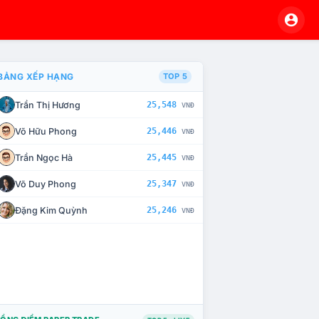
BẢNG XẾP HẠNG
TOP 5
Trần Thị Hương
25,548
VNĐ
À CHẾ TÀI XỬ LÝ VI PHẠM
Võ Hữu Phong
25,446
VNĐ
Trần Ngọc Hà
25,445
VNĐ
Võ Duy Phong
25,347
VNĐ
Đặng Kim Quỳnh
25,246
VNĐ