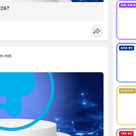
SOL VIP #
026?
ADA #6
ện mới
DOGE #7
TRX #8