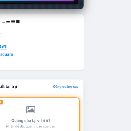
g ▁ ▂ ▃ ▄
t
news
esquare
ết tài trợ
Đăng quảng cáo
1
Quảng cáo tại vị trí #1
Nhấn để đặt quảng cáo của bạn