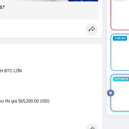
6?
TON #9
CH BTC LỚN
OPTIMUS 
heo thị giá $65,200.00 USD)
 triệu USD được phát hiện trong Mempool cho thấy