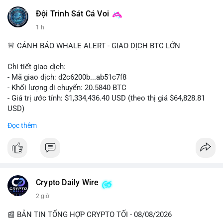
Đội Trinh Sát Cá Voi
1 h
🚨 CẢNH BÁO WHALE ALERT - GIAO DỊCH BTC LỚN
Chi tiết giao dịch:
- Mã giao dịch: d2c6200b...ab51c7f8
- Khối lượng di chuyển: 20.5840 BTC
- Giá trị ước tính: $1,334,436.40 USD (theo thị giá $64,828.81
USD)
- Thời gian: 00:19:43 2026-08-08 UTC
Đọc thêm
Nhận định phân tích: Giao dịch 20.58 BTC trị giá hơn 1.33 triệu
USD được thực hiện vào phiên Á, thời điểm thanh khoản
mỏng. Quy mô này nằm trong nhóm cá voi trung bình, chưa đủ
tạo áp lực bán trực tiếp lên sàn. Khả năng cao là hành vi tái
phân bổ tài sản giữa các ví nóng, hoặc chuẩn bị thanh khoản
Crypto Daily Wire
cho các lệnh OTC. Dòng tiền không đổ thẳng lên sàn tập trung,
2 giờ
nên rủi ro bán tháo ngắn hạn thấp, nhưng tâm lý thị trường có
thể dao động nhẹ do theo dõi sát biến động ví lớn.
📰 BẢN TIN TỔNG HỢP CRYPTO TỐI - 08/08/2026