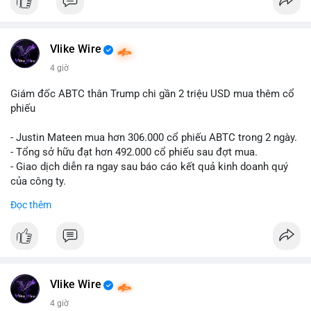
#12dot1btc
#786kusd
#dichuyenvinuong
#khangcu64900
$cro
#mempoolbtc
#vlikevn
#titanbot
Vlike Wire
📰 Nguồn: Cointelegraph
4 giờ
Giám đốc ABTC thân Trump chi gần 2 triệu USD mua thêm cổ
phiếu
- Justin Mateen mua hơn 306.000 cổ phiếu ABTC trong 2 ngày.
- Tổng sở hữu đạt hơn 492.000 cổ phiếu sau đợt mua.
- Giao dịch diễn ra ngay sau báo cáo kết quả kinh doanh quý
của công ty.
Đọc thêm
#abtc
#cryptonews
#stockmarket
#trump
$btc $eth
#vlikevn
#titanbot
Vlike Wire
📰 Nguồn: CoinDesk
4 giờ