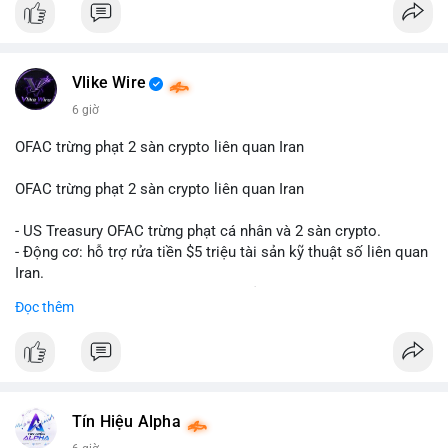
#btcmempool65k
Điều gì đang thúc đẩy sự tăng trưởng vượt bậc này? Hãy cùng
theo dõi các phân tích chuyên sâu về xu hướng công nghệ và
nhu cầu thị trường trong thời gian tới.
Vlike Wire
6 giờ
OFAC trừng phạt 2 sàn crypto liên quan Iran
OFAC trừng phạt 2 sàn crypto liên quan Iran
- US Treasury OFAC trừng phạt cá nhân và 2 sàn crypto.
- Động cơ: hỗ trợ rửa tiền $5 triệu tài sản kỹ thuật số liên quan
Iran.
- Các sàn bị cấm hoạt động, tài khoản bị khóa.
Đọc thêm
- Tác động: rủi ro cho thị trường crypto, tăng áp lực pháp lý.
#binancesquare
#cryptonews
#ofac
#ussanctions
#iran
$btc $eth
Tín Hiệu Alpha
#vlikevn
#titanbot