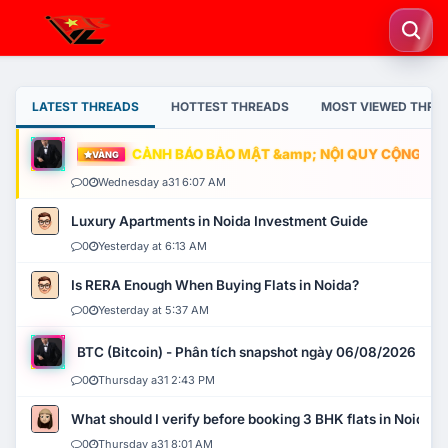
LATEST THREADS
HOTTEST THREADS
MOST VIEWED THRE
CẢNH BÁO BẢO MẬT &amp; NỘI QUY CỘNG ĐỒNG
VÀNG
0
Wednesday a31 6:07 AM
Luxury Apartments in Noida Investment Guide
0
Yesterday at 6:13 AM
Is RERA Enough When Buying Flats in Noida?
0
Yesterday at 5:37 AM
BTC (Bitcoin) - Phân tích snapshot ngày 06/08/2026
0
Thursday a31 2:43 PM
What should I verify before booking 3 BHK flats in Noida?
0
Thursday a31 8:01 AM