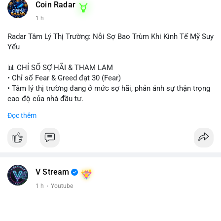
Coin Radar
1 h
Radar Tâm Lý Thị Trường: Nỗi Sợ Bao Trùm Khi Kinh Tế Mỹ Suy
Yếu
📊 CHỈ SỐ SỢ HÃI & THAM LAM
• Chỉ số Fear & Greed đạt 30 (Fear)
• Tâm lý thị trường đang ở mức sợ hãi, phản ánh sự thận trọng
cao độ của nhà đầu tư.
Đọc thêm
📈 XU HƯỚNG TÌM KIẾM & THẢO LUẬN
• CoinGecko Trending: PONS, PENGU, ONDO, WKC, HEI,
CASHCAT, CRO.
• LunarCrush Trending: Ethereum, Solana, Dogecoin, Polkadot,
Chainlink, Litecoin.
• Google Trends Việt Nam: Giá vàng thế giới, Giải bóng đá
V Stream
Ngoại hạng Anh, Tin 24h, Trường đại học.
1 h
·
Youtube
💬 DÒNG CHẢY TIN TỨC & TRUYỀN THÔNG
• Tin tức kinh tế: Mỹ mất 23.000 việc làm trong tháng 7, thấp