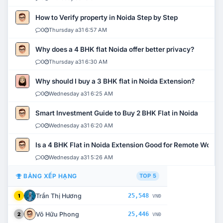
How to Verify property in Noida Step by Step
0
Thursday a31 6:57 AM
Why does a 4 BHK flat Noida offer better privacy?
0
Thursday a31 6:30 AM
Why should I buy a 3 BHK flat in Noida Extension?
0
Wednesday a31 6:25 AM
Smart Investment Guide to Buy 2 BHK Flat in Noida
0
Wednesday a31 6:20 AM
Is a 4 BHK Flat in Noida Extension Good for Remote Work?
0
Wednesday a31 5:26 AM
BẢNG XẾP HẠNG
TOP 5
Trần Thị Hương
25,548
1
VNĐ
Võ Hữu Phong
25,446
2
VNĐ