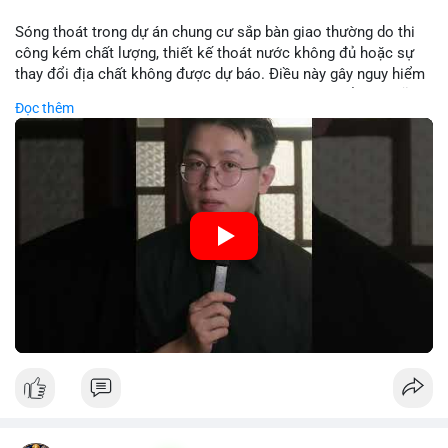
Lời khuyên:
Sóng thoát trong dự án chung cư sắp bàn giao thường do thi
Nhà đầu tư nên theo dõi các bước tiếp theo của địa chỉ ví nhận
công kém chất lượng, thiết kế thoát nước không đủ hoặc sự
để xác định rõ xu hướng. Tránh hành động theo cảm xúc; hãy
thay đổi địa chất không được dự báo. Điều này gây nguy hiểm
quan sát khối lượng khớp lệnh trên sàn trong 24-48 giờ tới để
cho cấu trúc và an toàn cư dân. Nhà đầu tư cần kiểm tra kỹ
Đọc thêm
đưa ra quyết định hợp lý.
trước khi nhận nhà.
#56dot7479btc
#chuyendichlon
#aplucban
#vilanhtichluy
🎥 Xem video trực tiếp tại:
#btcusd64942
Nguồn: 5 Phút Crypto