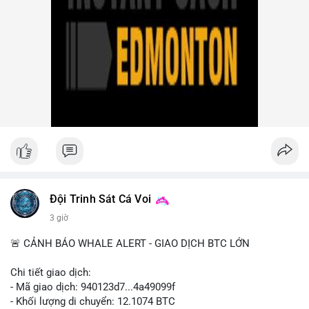
Group vụ hack 1,5 tỷ USD, đã nhận lệnh đóng băng tài sản.
Circle mở rộng USDC lên OKX qua X Layer. BitGo IPO thành
công ở mức 18 USD/cổ phiếu, định giá 2 tỷ USD.
Nhà đầu tư nên theo dõi sát dòng tiền cá voi khi xuất hiện
nhiều giao dịch lớn (từ 4 BTC đến 210 BTC) trong ngày, ưu tiên
quản trị rủi ro trong bối cảnh thanh khoản suy yếu.
Xem chi tiết các bài viết đầy đủ tại dòng thời gian của Vlike.vn!
#ofacsanctions
#bitgoipo
#bybitlawsuit
#crodelist
#nearshortsignal
Đội Trinh Sát Cá Voi
3 giờ
🚨 CẢNH BÁO WHALE ALERT - GIAO DỊCH BTC LỚN
Chi tiết giao dịch:
- Mã giao dịch: 940123d7...4a49099f
- Khối lượng di chuyển: 12.1074 BTC