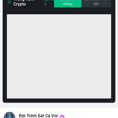
Crypto
)
Hướng
Dõi
Đội Trinh Sát Cá Voi