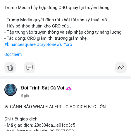
Trump Media hủy hợp đồng CRO, quay lại truyền thông
- Trump Media quyết định rút khỏi tài sản kỹ thuật số.
- Hủy bỏ thỏa thuận kho CRO của .
- Tập trung vào truyền thông và sáp nhập công ty năng lượng.
- Tác động: CRO giảm, thị trường giảm nhẹ.
#binancesquare
#cryptonews
#cro
Đọc thêm
$cro
#vlikevn
#titanbot
📰 Nguồn: CoinDesk
Đội Trinh Sát Cá Voi
5 giờ
🚨 CẢNH BÁO WHALE ALERT - GIAO DỊCH BTC LỚN
Chi tiết giao dịch:
- Mã giao dịch: 28c304ca...e01cc3c5