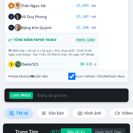
Trần Ngọc Hà
25,445
3
VNĐ
Võ Duy Phong
25,347
4
VNĐ
Đặng Kim Quỳnh
25,246
5
VNĐ
TỔNG ĐIỂM PAPER TRADE
TOP 5 · LIVE
Điểm live = số dư ví + ký quỹ + PnL chưa chốt · Chốt 12:00
ngày cuối tháng · Top 1 trên 20.000 đ nhận 30 ngày VIP Whale.
Demo123
10.115
1
đ
Hide Module
Diễn đàn
Auto-refresh (30s)
Refresh Now
Đang tải giá live...
LIVE PRICE
Tất cả
Văn bản
Hình ảnh
Video
Trung Tâm
(BTC
Biểu Đồ Xu
Danh Sách Theo