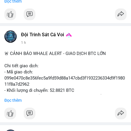
Đọc thêm
#vlikevn
#titanbot
📰 Nguồn: Cointelegraph
Đội Trinh Sát Cá Voi
1 h
🚨 CẢNH BÁO WHALE ALERT - GIAO DỊCH BTC LỚN
Chi tiết giao dịch:
- Mã giao dịch:
099e0470c8e356fec5a9fd59d88a147cbd3f1932236334d9f1980
11f8a7d2962
- Khối lượng di chuyển: 52.8821 BTC
- Giá trị ước tính: $3,434,742.21 USD (theo thị giá $64,951.00
Đọc thêm
USD)
- Thời gian: 13:19:49 2026-08-10 UTC
Nhận định phân tích hành vi của Cá voi dựa trên giao dịch này:
Khối lượng 52.88 BTC tương đương hơn 3.4 triệu USD được di