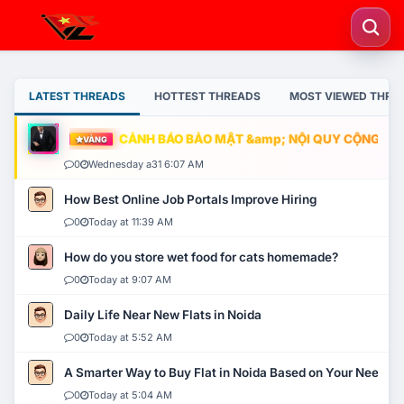
LATEST THREADS
HOTTEST THREADS
MOST VIEWED THRE
CẢNH BÁO BẢO MẬT &amp; NỘI QUY CỘNG ĐỒNG
VÀNG
0
Wednesday a31 6:07 AM
How Best Online Job Portals Improve Hiring
0
Today at 11:39 AM
How do you store wet food for cats homemade?
0
Today at 9:07 AM
Daily Life Near New Flats in Noida
0
Today at 5:52 AM
A Smarter Way to Buy Flat in Noida Based on Your Needs
0
Today at 5:04 AM