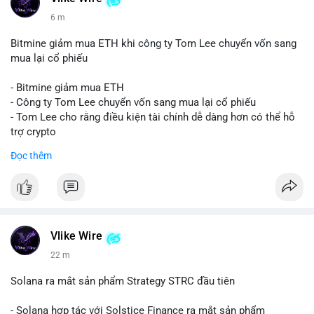
6 m
Bitmine giảm mua ETH khi công ty Tom Lee chuyển vốn sang
mua lại cổ phiếu
- Bitmine giảm mua ETH
- Công ty Tom Lee chuyển vốn sang mua lại cổ phiếu
- Tom Lee cho rằng điều kiện tài chính dễ dàng hơn có thể hỗ
trợ crypto
- CLARITY Act không đạt thăm dò trong Thượng viện trước kỳ
Đọc thêm
nghỉ tháng 8
#binancesquare
#cryptonews
#eth
$eth
Vlike Wire
#vlikevn
#titanbot
22 m
📰 Nguồn: CoinDesk
Solana ra mắt sản phẩm Strategy STRC đầu tiên
- Solana hợp tác với Solstice Finance ra mắt sản phẩm