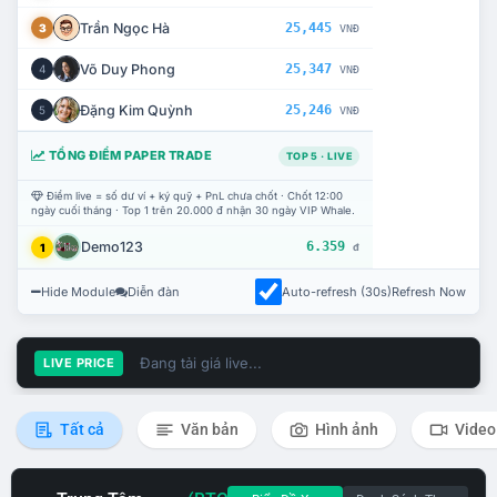
Trần Ngọc Hà
25,445
3
VNĐ
Võ Duy Phong
25,347
4
VNĐ
Đặng Kim Quỳnh
25,246
5
VNĐ
TỔNG ĐIỂM PAPER TRADE
TOP 5 · LIVE
Điểm live = số dư ví + ký quỹ + PnL chưa chốt · Chốt 12:00
ngày cuối tháng · Top 1 trên 20.000 đ nhận 30 ngày VIP Whale.
Demo123
6.359
1
đ
Hide Module
Diễn đàn
Auto-refresh (30s)
Refresh Now
Đang tải giá live...
LIVE PRICE
Tất cả
Văn bản
Hình ảnh
Video