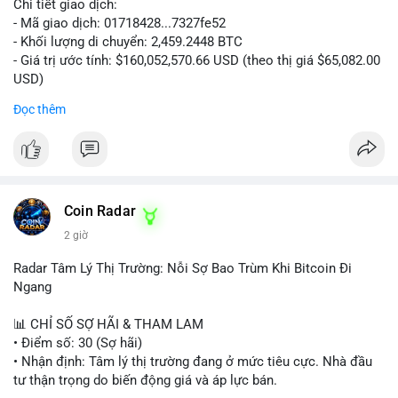
Chi tiết giao dịch:
- Mã giao dịch: 01718428...7327fe52
- Khối lượng di chuyển: 2,459.2448 BTC
- Giá trị ước tính: $160,052,570.66 USD (theo thị giá $65,082.00
USD)
- Thời gian: 12:19:48 2026-08-10 UTC
Đọc thêm
Nhận định phân tích:
Khối lượng 2,459 BTC tương đương hơn 160 triệu USD được
chuyển trong một giao dịch duy nhất cho thấy dấu hiệu hoạt
động của tổ chức lớn hoặc quỹ đầu tư. Với mức giá hiện tại,
việc di chuyển số lượng lớn này có thể phục vụ mục đích tái
Coin Radar
phân bổ danh mục sang ví lạnh để nắm giữ dài hạn, hoặc
2 giờ
chuẩn bị nạp lên sàn giao dịch nhằm hiện thực hóa lợi nhuận.
Động thái này có thể tạo áp lực tâm lý ngắn hạn lên thị trường
Radar Tâm Lý Thị Trường: Nỗi Sợ Bao Trùm Khi Bitcoin Đi
khi nhà đầu tư nhỏ lẻ lo ngại về khả năng bán tháo. Tuy nhiên,
Ngang
nếu dòng tiền chảy vào ví lạnh, đây lại là tín hiệu tích cực cho
xu hướng trung hạn.
📊 CHỈ SỐ SỢ HÃI & THAM LAM
• Điểm số: 30 (Sợ hãi)
Lời khuyên cho nhà đầu tư nhỏ lẻ:
• Nhận định: Tâm lý thị trường đang ở mức tiêu cực. Nhà đầu
Hãy theo dõi sát các giao dịch tiếp theo từ địa chỉ ví nguồn để
tư thận trọng do biến động giá và áp lực bán.
xác định rõ hướng đi của dòng tiền. Tránh hành động theo cảm