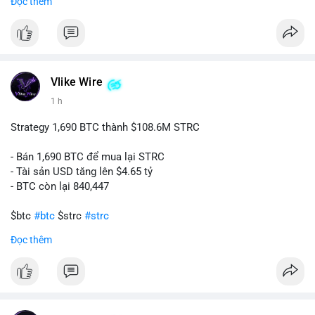
Đọc thêm
#binancesquare
#cryptonews
#tokenizedgold
#fca
#ukregulation
$btc $eth
#vlikevn
#titanbot
Vlike Wire
1 h
📰 Nguồn: CoinDesk
Strategy 1,690 BTC thành $108.6M STRC
- Bán 1,690 BTC để mua lại STRC
- Tài sản USD tăng lên $4.65 tỷ
- BTC còn lại 840,447
$btc
#btc
$strc
#strc
Đọc thêm
#vlikevn
#titanbot
📰 Nguồn: Cointelegraph