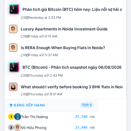
Phân tích giá Bitcoin (BTC) hôm nay: Liệu nỗi sợ hãi có mở 
0
Yesterday at 2:33 PM
Luxury Apartments in Noida Investment Guide
0
Friday a31 6:13 AM
Is RERA Enough When Buying Flats in Noida?
0
Friday a31 5:37 AM
BTC (Bitcoin) - Phân tích snapshot ngày 06/08/2026
0
Thursday a31 2:43 PM
What should I verify before booking 3 BHK flats in Noida?
0
Thursday a31 8:01 AM
BẢNG XẾP HẠNG
TOP 5
Trần Thị Hương
25,548
1
VNĐ
Võ Hữu Phong
25,446
2
VNĐ