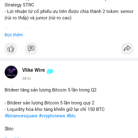
Strategy STRC
- Lợi nhuận từ cổ phiếu ưu tiên được chia thành 2 token: senior
(rủi ro thấp) và junior (rủi ro cao)
$sol
#sol
$strc
#strc
Đọc thêm
#vlikevn
#titanbot
📰 Nguồn: CoinDesk
Vlike Wire
38 m
Bitdeer tăng sản lượng Bitcoin 5 lần trong Q2
- Bitdeer sản lượng Bitcoin 5 lần trong quý 2
- Liquidity hóa kho tàng khiến giữ lại chỉ 150 BTC
#binancesquare
#cryptonews
#btc
$btc