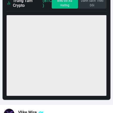
Trung Tâm
(BTC
Biểu Đồ Xu
Danh Sách Theo
Crypto
)
Hướng
Dõi
Vlike Wire