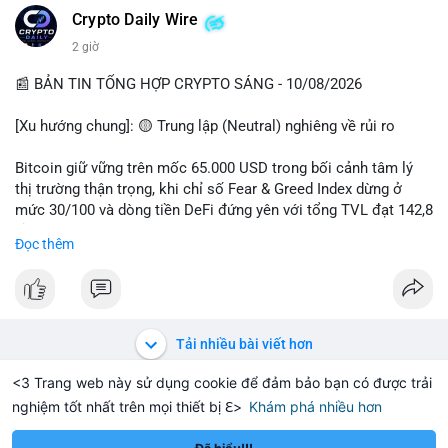
các quỹ phòng hộ sang vị thế Long là tín hiệu tích cực ngầm,
📰 Nguồn: CoinDesk
Crypto Daily Wire
nhưng biến động ngắn hạn vẫn cao.
2 giờ
• Khuyến nghị: Cẩn trọng với các lệnh Long/Short khi Bitcoin
chưa thoát khỏi vùng giá hiện tại. Theo dõi sát các tin tức về
📰 BẢN TIN TỔNG HỢP CRYPTO SÁNG - 10/08/2026
lạm phát (CPI) và động thái của các quỹ lớn.
[Xu hướng chung]: 🟡 Trung lập (Neutral) nghiêng về rủi ro
📊 Nguồn: Radar Tâm Lý Thị Trường
Bitcoin giữ vững trên mốc 65.000 USD trong bối cảnh tâm lý
thị trường thận trọng, khi chỉ số Fear & Greed Index dừng ở
mức 30/100 và dòng tiền DeFi đứng yên với tổng TVL đạt 142,8
tỷ USD.
Đọc thêm
- Thị trường & Giá cả: BTC giao dịch quanh vùng 65.200 USD,
tăng gần 3% khi Iran-Oman hứa mở lại eo Hormuz, giảm lo ngại
địa chính trị. Hoạt động cá voi diễn ra sôi động với lệnh
chuyển 458 BTC trị giá gần 30 triệu USD cùng nhiều giao dịch
Tải nhiều bài viết hơn
lớn khác. Đáng chú ý, thanh lý Short chiếm tới 81,7% tổng 35,7
triệu USD thanh lý trong 24h, cho thấy phe bán đang yếu thế.
<3 Trang web này sử dụng cookie để đảm bảo bạn có được trải
nghiệm tốt nhất trên mọi thiết bị ℇ>
Khám phá nhiều hơn
Solana
BNB
1,899.99
$76.56
$
-1.30%
SOL
-0.13%
BNB
- DeFi & Công nghệ: Standard Chartered dự báo thị trường RWA
sẽ bùng nổ lên 4 nghìn tỷ USD, kéo theo giá trị token LINK có