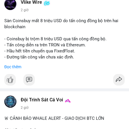
Vlike Wire
2 giờ
Sàn Coinsbuy mất 8 triệu USD do tấn công đồng bộ trên hai
blockchain
- Coinsbuy bị trộm 8 triệu USD qua tấn công đồng bộ.
- Tấn công diễn ra trên TRON và Ethereum.
- Hầu hết tiền chuyển qua FixedFloat.
- Đường tấn công vẫn chưa xác định.
Đọc thêm
#binancesquare
#cryptonews
#coinsbuy
#trx
#eth
$trx $eth
#vlikevn
#titanbot
Đội Trinh Sát Cá Voi
📰 Nguồn: CoinDesk
2 giờ
🚨 CẢNH BÁO WHALE ALERT - GIAO DỊCH BTC LỚN