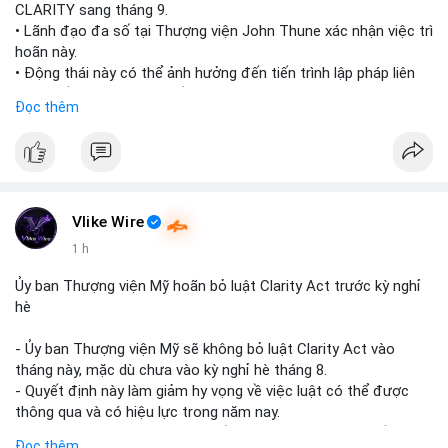
CLARITY sang tháng 9.
• Lãnh đạo đa số tại Thượng viện John Thune xác nhận việc trì
hoãn này.
• Động thái này có thể ảnh hưởng đến tiến trình lập pháp liên
quan đến khung pháp lý tiền điện tử tại Mỹ.
Đọc thêm
$btc $eth
#vlikevn
#titanbot
📰 Nguồn: Cointelegraph
Vlike Wire
1 h
Ủy ban Thượng viện Mỹ hoãn bỏ luật Clarity Act trước kỳ nghỉ
hè
- Ủy ban Thượng viện Mỹ sẽ không bỏ luật Clarity Act vào
tháng này, mặc dù chưa vào kỳ nghỉ hè tháng 8.
- Quyết định này làm giảm hy vọng về việc luật có thể được
thông qua và có hiệu lực trong năm nay.
- Luật Clarity Act nhằm cung cấp quy định rõ ràng hơn về danh
Đọc thêm