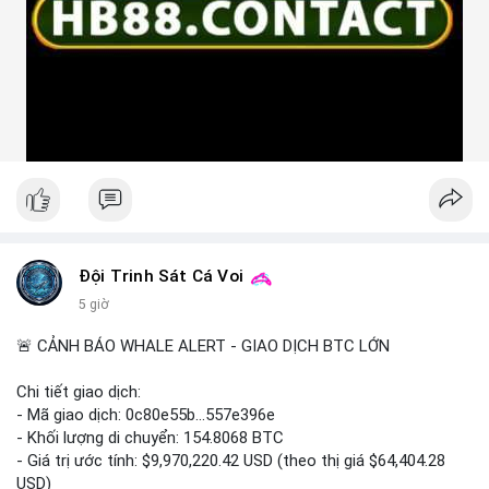
Đội Trinh Sát Cá Voi
5 giờ
🚨 CẢNH BÁO WHALE ALERT - GIAO DỊCH BTC LỚN
Chi tiết giao dịch:
- Mã giao dịch: 0c80e55b...557e396e
- Khối lượng di chuyển: 154.8068 BTC
- Giá trị ước tính: $9,970,220.42 USD (theo thị giá $64,404.28
USD)