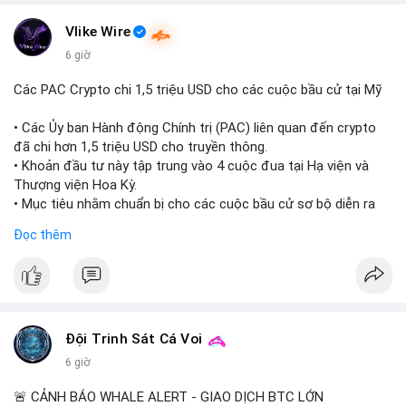
#vlikevn
#titanbot
Vlike Wire
📰 Nguồn: CoinDesk
6 giờ
Các PAC Crypto chi 1,5 triệu USD cho các cuộc bầu cử tại Mỹ
• Các Ủy ban Hành động Chính trị (PAC) liên quan đến crypto
đã chi hơn 1,5 triệu USD cho truyền thông.
• Khoản đầu tư này tập trung vào 4 cuộc đua tại Hạ viện và
Thượng viện Hoa Kỳ.
• Mục tiêu nhằm chuẩn bị cho các cuộc bầu cử sơ bộ diễn ra
vào ngày 18 tháng 8.
Đọc thêm
#cryptonews
#politics
#usa
#binancesquare
$btc $eth
#vlikevn
#titanbot
Đội Trinh Sát Cá Voi
6 giờ
📰 Nguồn: Cointelegraph
🚨 CẢNH BÁO WHALE ALERT - GIAO DỊCH BTC LỚN