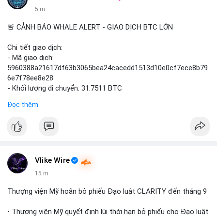
5 m
🚨 CẢNH BÁO WHALE ALERT - GIAO DỊCH BTC LỚN
Chi tiết giao dịch:
- Mã giao dịch:
5960388a21617df63b3065bea24cacedd1513d10e0cf7ece8b79
6e7f78ee8e28
- Khối lượng di chuyển: 31.7511 BTC
- Giá trị ước tính: $2,042,300.50 USD (theo thị giá $64,322.12
Đọc thêm
USD)
- Thời gian: 03:19:19 2
Vlike Wire
15 m
Thượng viện Mỹ hoãn bỏ phiếu Đạo luật CLARITY đến tháng 9
• Thượng viện Mỹ quyết định lùi thời hạn bỏ phiếu cho Đạo luật