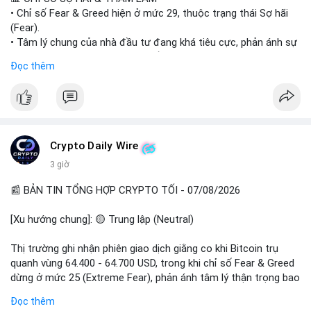
• Chỉ số Fear & Greed hiện ở mức 29, thuộc trạng thái Sợ hãi
#vlikevn
#titanbot
(Fear).
• Tâm lý chung của nhà đầu tư đang khá tiêu cực, phản ánh sự
📰 Nguồn: Cointelegraph
thận trọng cao độ trước các biến động thị trường.
Đọc thêm
📈 XU HƯỚNG TÌM KIẾM & THẢO LUẬN
• CoinGecko Trending: Plume (PLUME), Cash Cat (CASHCAT),
Biconomy (BICO), Hashflow (HFT), Ondo (ONDO), StonkBroker
(STONKBROKER), (PUMP).
• LunarCrush Trending: Ethereum, Solana, Dogecoin, Polkadot,
Crypto Daily Wire
Chainlink.
3 giờ
• Google Trends Việt Nam: Các chủ đề về bóng đá (Man Utd,
Viettel) và các từ khóa đời sống khác đang chiếm ưu thế.
📰 BẢN TIN TỔNG HỢP CRYPTO TỐI - 07/08/2026
💬 DÒNG CHẢY TIN TỨC & TRUYỀN THÔNG
[Xu hướng chung]: 🟡 Trung lập (Neutral)
• Tin tức pháp lý: Tòa phúc thẩm Hoa Kỳ giữ nguyên bản án 25
năm tù đối với Sam Bankman-Fried (FTX).
Thị trường ghi nhận phiên giao dịch giằng co khi Bitcoin trụ
• Tin tức vĩ mô: Cảnh báo về tình trạng stagflation (lạm phát
quanh vùng 64.400 - 64.700 USD, trong khi chỉ số Fear & Greed
đình trệ) từ dữ liệu PMI của Mỹ; thu nhập của người Mỹ đang
dừng ở mức 25 (Extreme Fear), phản ánh tâm lý thận trọng bao
chịu áp lực lớn.
trùm giới đầu tư.
Đọc thêm
• Tin tức Binance: Binance chuẩn bị nâng cấp dịch vụ giao dịch