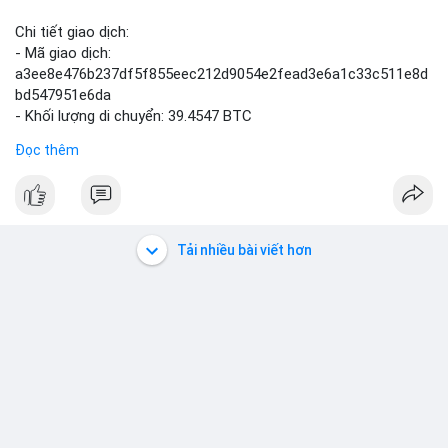
Chi tiết giao dịch:
- Mã giao dịch:
a3ee8e476b237df5f855eec212d9054e2fead3e6a1c33c511e8d
bd547951e6da
- Khối lượng di chuyển: 39.4547 BTC
- Giá trị ước tính: $2,543,967.30 USD (theo thị giá $64,478.16
Đọc thêm
USD)
- Thời gian: 21:19:43 2026-08-06 UTC
Nhận định phân tích:
Khối lượng 39.45 BTC tương đương hơn 2.5 triệu USD được
Tải nhiều bài viết hơn
phát hiện trong mempool cho thấy một cá voi đang thực hiện
hành vi di chuyển vốn quy mô lớn. Với mức giá hiện tại, động
thái này có thể là bước chuẩn bị cho một lệnh bán lớn trên sàn
tập trung, tạo áp lực giảm ngắn hạn lên thị trường. Ngược lại,
nếu dòng tiền được chuyển vào ví lạnh hoặc ví không thuộc
sàn giao dịch, đây là tín hiệu tích lũy dài hạn, phản ánh niềm tin
của nhà đầu tư lớn vào xu hướng tăng giá. Tâm lý thị trường có
thể dao động khi giới đầu tư theo dõi điểm đến của số BTC
này.