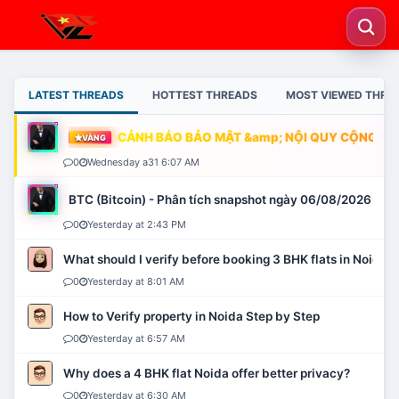
LATEST THREADS
HOTTEST THREADS
MOST VIEWED THRE
CẢNH BÁO BẢO MẬT &amp; NỘI QUY CỘNG ĐỒN
VÀNG
0
Wednesday a31 6:07 AM
BTC (Bitcoin) - Phân tích snapshot ngày 06/08/2026
0
Yesterday at 2:43 PM
What should I verify before booking 3 BHK flats in Noida?
0
Yesterday at 8:01 AM
How to Verify property in Noida Step by Step
0
Yesterday at 6:57 AM
Why does a 4 BHK flat Noida offer better privacy?
0
Yesterday at 6:30 AM