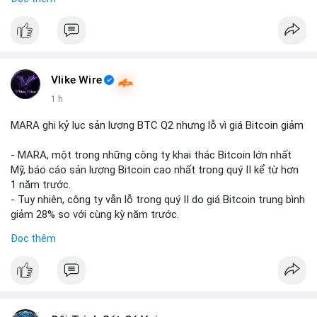
mục chứng chỉ cho tài sản số tại Mỹ.
- Sự trì hoãn có thể ảnh hưởng đến sự tin tưởng của nhà đầu
tư và phát triển thị trường crypto tại Mỹ.
$btc $eth
Vlike Wire
#vlikevn
#titanbot
1 h
📰 Nguồn: CoinDesk
MARA ghi kỷ lục sản lượng BTC Q2 nhưng lỗ vì giá Bitcoin giảm
- MARA, một trong những công ty khai thác Bitcoin lớn nhất
Mỹ, báo cáo sản lượng Bitcoin cao nhất trong quý II kể từ hơn
1 năm trước.
- Tuy nhiên, công ty vẫn lỗ trong quý II do giá Bitcoin trung bình
giảm 28% so với cùng kỳ năm trước.
- Sự tăng sản lượng không đủ bù đắp cho sự suy giảm giá trị
Đọc thêm
của Bitcoin, ảnh hưởng trực tiếp đến doanh thu và lợi nhuận.
$btc
#btc
#vlikevn
#titanbot