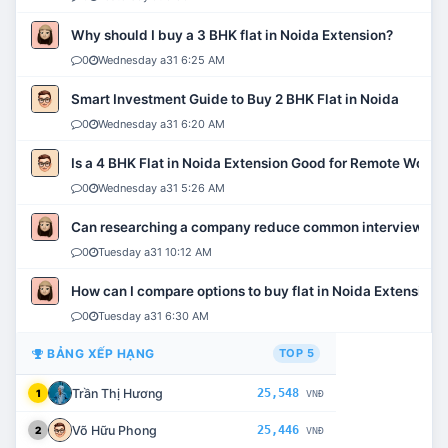
Why should I buy a 3 BHK flat in Noida Extension?
0
Wednesday a31 6:25 AM
Smart Investment Guide to Buy 2 BHK Flat in Noida
0
Wednesday a31 6:20 AM
Is a 4 BHK Flat in Noida Extension Good for Remote Work?
0
Wednesday a31 5:26 AM
Can researching a company reduce common interview mi
0
Tuesday a31 10:12 AM
How can I compare options to buy flat in Noida Extension?
0
Tuesday a31 6:30 AM
BẢNG XẾP HẠNG
TOP 5
Trần Thị Hương
25,548
1
VNĐ
Võ Hữu Phong
25,446
2
VNĐ