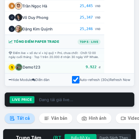
Trần Ngọc Hà
25,445
3
VNĐ
Võ Duy Phong
25,347
4
VNĐ
Đặng Kim Quỳnh
25,246
5
VNĐ
TỔNG ĐIỂM PAPER TRADE
TOP 5 · LIVE
Điểm live = số dư ví + ký quỹ + PnL chưa chốt · Chốt 12:00
ngày cuối tháng · Top 1 trên 20.000 đ nhận 30 ngày VIP Whale.
Demo123
9.922
1
đ
Hide Module
Diễn đàn
Auto-refresh (30s)
Refresh Now
Đang tải giá live...
LIVE PRICE
Tất cả
Văn bản
Hình ảnh
Vide
Trung Tâm
(BT
Biểu Đồ Xu
Danh Sách Theo