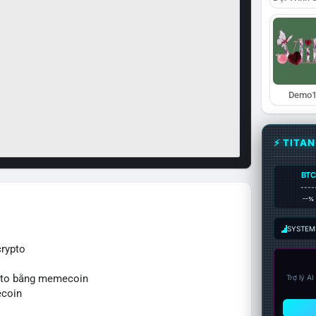
Demo1
⚡ TITA
BTC
----
--%
SYSTEM:
rypto
ypto bằng memecoin
Trợ lý A
ecoin