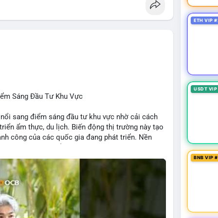
, Chainlink, Litecoin, Tesla, UFC, Premier League,
ETH VIP #
ÔNG:
 Clarity Act, IMF nói stablecoin địa phương tăng
nh báo “short entry”, “điểm mua bán” giảm.
u Apple, IBM, airdrop MMT, competition.
t hack, XRP amendments, Trump media rút khỏi
USDT VIP
Điểm Sáng Đầu Tư Khu Vực
 nổi sang điểm sáng đầu tư khu vực nhờ cải cách
 triển ẩm thực, du lịch. Biến động thị trường này tạo
ng, người bán tăng.
hành công của các quốc gia đang phát triển. Nền
tập trung vào stablecoin, theo dõi US legislation.
ng nhờ chính sách ổn định và sự quan tâm từ nhà
BNB VIP 