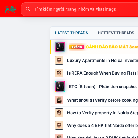
LATEST THREADS
HOTTEST THREADS
CẢNH BÁO BẢO MẬT &amp
VÀNG
Luxury Apartments in Noida Invest
Is RERA Enough When Buying Flats 
BTC (Bitcoin) - Phân tích snapsho
What should I verify before booking
How to Verify property in Noida Ste
Why does a 4 BHK flat Noida offer b