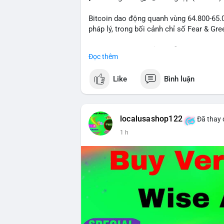
Bitcoin dao động quanh vùng 64.800-65.00
pháp lý, trong bối cảnh chỉ số Fear & Gr
- Thị trường & Giá cả: Chuỗi giao dịch cá
Đọc thêm
chuyển 289,92 BTC trị giá 18,83 triệu US
06:19 UTC. Các lệnh này chủ yếu là tái ph
Like
Bình luận
sàn.
- Quy định & Pháp lý: Thượng viện Mỹ mở 
phiếu để tiến tới tháng tới. IMF nhận đị
localusashop122
Đã thay 
được dollar hỗ trợ. Tòa án Mỹ cho phép By
1 h
Tiên.
- Công nghệ & Bảo mật: BTCPay cảnh báo
đăng nhập Lightning Network, người dùn
bảo mật token hóa tài sản Wall Street trị
Nhà đầu tư nên thận trọng với đòn bẩy 
Fear hiện tại có thể là cơ hội tích lũy d