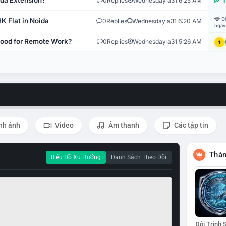
ida Extension?
0
Replies
Wednesday a31 6:25 AM
T
Đi
K Flat in Noida
0
Replies
Wednesday a31 6:20 AM
ngày
 Good for Remote Work?
0
Replies
Wednesday a31 5:26 AM
1
nh ảnh
Video
Âm thanh
Các tập tin
Thàn
Biểu Đồ Xu Hướng
Danh Sách Theo Dõi