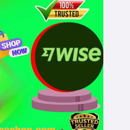
thời gian của Vlike.vn!
oit
#bybitlazarus
#xrpledger