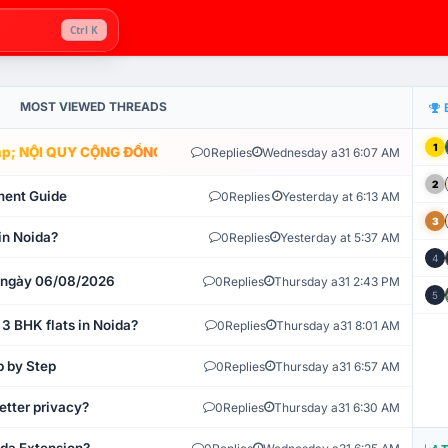
Ctrl K
MOST VIEWED THREADS
1
; NỘI QUY CỘNG ĐỒNG VLIKE.VN: HỆ THỐNG GIÁM SÁT TỰ ĐỘNG V
0
Replies
Wednesday a31 6:07 AM
2
ment Guide
0
Replies
Yesterday at 6:13 AM
3
in Noida?
0
Replies
Yesterday at 5:37 AM
4
t ngày 06/08/2026
0
Replies
Thursday a31 2:43 PM
5
 3 BHK flats in Noida?
0
Replies
Thursday a31 8:01 AM
p by Step
0
Replies
Thursday a31 6:57 AM
etter privacy?
0
Replies
Thursday a31 6:30 AM