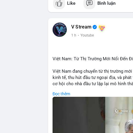
Like
Bình luận
• LunarCrush: Ethereum, Solana, Dogecoin
etc.
💬 DÒNG CHẢY TIN TỨC & TRUYỀN TH
V Stream
• Telegram: US Senate tiến hành bỏ phiếu
1 h
·
Youtube
nhu cầu.
• Binance Square: nhiều trader short, cả
• Binance announcements: hỗ trợ cổ phiế
• Tin tức gần đây: Bitcoin exploit, Bybi
Việt Nam: Từ Thị Trường Mới Nổi Đến 
crypto.
Việt Nam đang chuyển từ thị trường mới
💡 NHẬN ĐỊNH & KHUYẾN NGHỊ:
kinh tế, thu hút đầu tư ngoại địa, và phát
• Tâm lý ngắn hạn: sợ hãi, giảm khối lượ
cơ hội cho nhà đầu tư lặp lại mô hình t
• Khuyến nghị: giữ cẩn thận, tránh short, 
tảng crypto tại Việt Nam cũng tăng trưở
Đọc thêm
đầu tư toàn cầu.
📊 Nguồn: Radar Tâm Lý Thị Trường
🎥 Xem video trực tiếp tại:
Nguồn: VIETSUCCESS