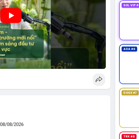
SOL VIP #
ADA #6
DOGE #7
08/08/2026
TRX #8