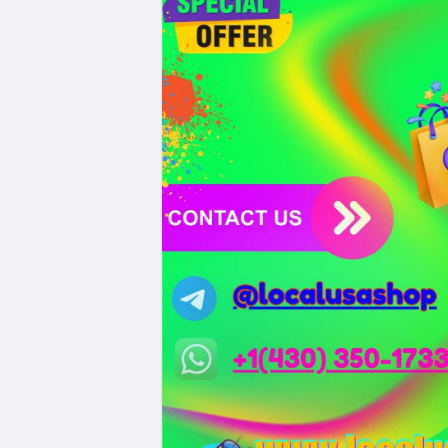
Xem chi tiết các bài viết đầy đủ tại dòng 
#whalealertbtc
#clarityact
#lightningexpl