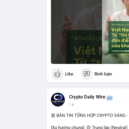
Like
Bình luận
Crypto Daily Wire
1 h
📰 BẢN TIN TỔNG HỢP CRYPTO SÁNG - 
[Xu hướng chung]: 🟡 Trung lập (Neutral)