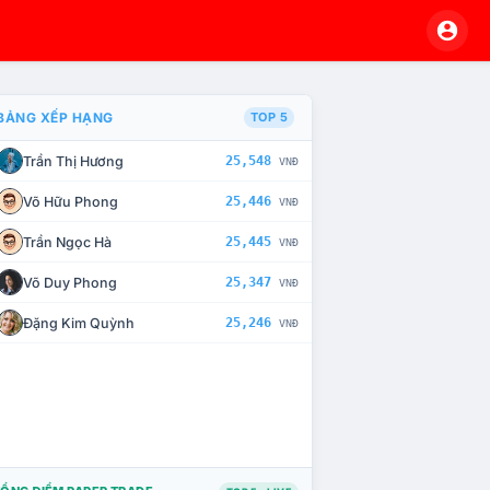
BẢNG XẾP HẠNG
TOP 5
Trần Thị Hương
25,548
VNĐ
À CHẾ TÀI XỬ LÝ VI PHẠM
Võ Hữu Phong
25,446
VNĐ
Trần Ngọc Hà
25,445
VNĐ
Võ Duy Phong
25,347
VNĐ
Đặng Kim Quỳnh
25,246
VNĐ