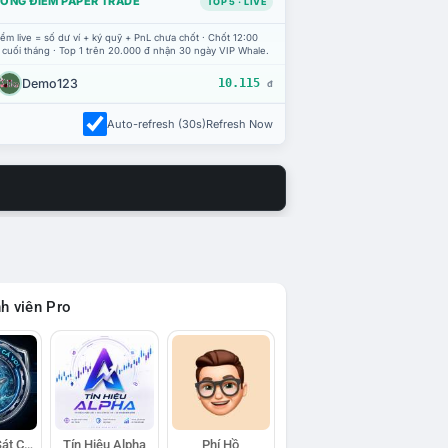
ỔNG ĐIỂM PAPER TRADE
TOP 5 · LIVE
ểm live = số dư ví + ký quỹ + PnL chưa chốt · Chốt 12:00
 cuối tháng · Top 1 trên 20.000 đ nhận 30 ngày VIP Whale.
Demo123
10.115
đ
Auto-refresh (30s)
Refresh Now
h viên Pro
Đội Trinh Sát Cá Voi
Tín Hiệu Alpha
Phí Hồ