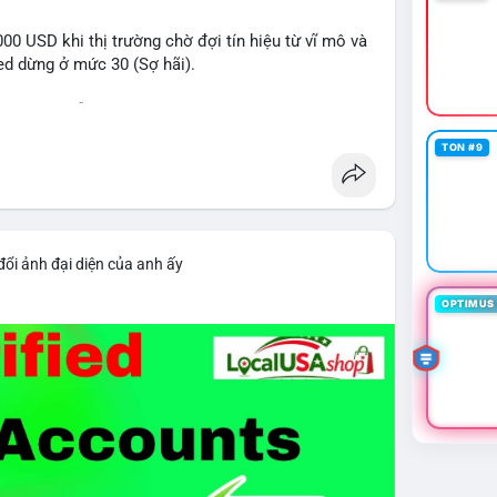
0 USD khi thị trường chờ đợi tín hiệu từ vĩ mô và
eed dừng ở mức 30 (Sợ hãi).
 voi BTC diễn ra dày đặc, đáng chú ý nhất là lệnh
D lúc 08:19 UTC và 61,37 BTC (gần 4 triệu USD) lúc
TON #9
ân bổ tài sản, chưa tạo áp lực bán trực tiếp lên
giai đoạn đầu bình chọn Bill Clarity Act, cần 60
nh stablecoin nội địa có thể thúc đẩy nhu cầu token
đổi ảnh đại diện của anh ấy
bit truy xuất tài sản 1,5 tỷ USD từ vụ hack Triều
OPTIMUS 
 exploit mới trên LND có thể đánh cắp thông tin
g cần cập nhật ngay. XRP Ledger đề xuất sửa đổi
 giá 530 triệu USD.
cao khi Funding Rate BTC chỉ ở mức 0.0035%. Vùng
ài hạn nhưng cần chờ xác nhận dòng tiền.