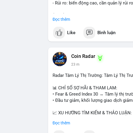
- Rủi ro: biến động cao, cần quản lý rủi r
$btc $eth
Đọc thêm
#vlikevn
#titanbot
Like
Bình luận
📰 Nguồn: CoinDesk
Coin Radar
23 m
Radar Tâm Lý Thị Trường: Tâm Lý Thị T
📊 CHỈ SỐ SỢ HÃI & THAM LAM:
• Fear & Greed Index 30 → Tâm lý thị trư
• Đầu tư giảm, khối lượng giao dịch giảm
📈 XU HƯỚNG TÌM KIẾM & THẢO LUẬN:
• CoinGecko: Jimothy The Raccoon, Pudgy
Đọc thêm
Tutorial.
• Google Trends: chủ đề bóng đá, địa ph