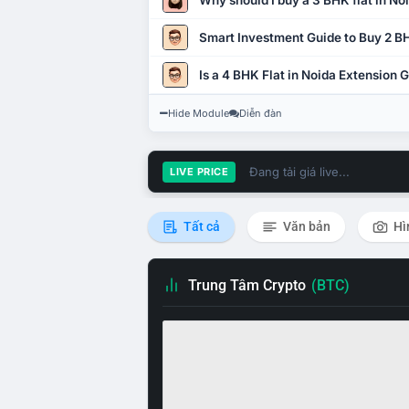
Why should I buy a 3 BHK flat in No
Smart Investment Guide to Buy 2 BH
Is a 4 BHK Flat in Noida Extension
Hide Module
Diễn đàn
Đang tải giá live...
LIVE PRICE
Tất cả
Văn bản
Hì
Trung Tâm Crypto
(BTC)