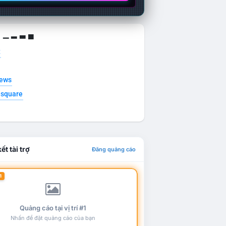
g ▁ ▂ ▃ ▄
t
news
esquare
ết tài trợ
Đăng quảng cáo
1
Quảng cáo tại vị trí #1
Nhấn để đặt quảng cáo của bạn