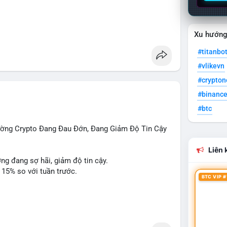
o
Xu hướn
#titanbo
#vlikevn
#crypto
#binanc
#btc
rường Crypto Đang Đau Đớn, Đang Giảm Độ Tin Cậy
Liên k
ờng đang sợ hãi, giảm độ tin cậy.
 15% so với tuần trước.
BTC VIP #
 Penguins, StonkBroker, Cysic, Cronos, Sui,
ương, không liên quan crypto.