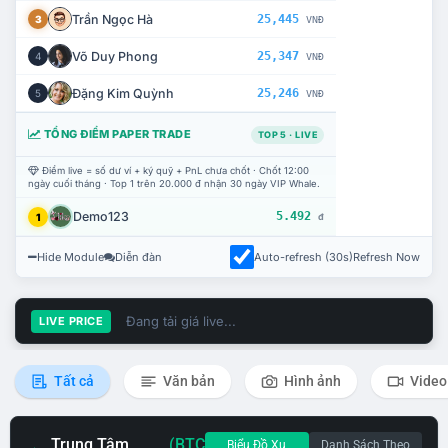
Trần Ngọc Hà
25,445
3
VNĐ
Võ Duy Phong
25,347
4
VNĐ
Đặng Kim Quỳnh
25,246
5
VNĐ
TỔNG ĐIỂM PAPER TRADE
TOP 5 · LIVE
Điểm live = số dư ví + ký quỹ + PnL chưa chốt · Chốt 12:00
ngày cuối tháng · Top 1 trên 20.000 đ nhận 30 ngày VIP Whale.
Demo123
5.492
1
đ
Hide Module
Diễn đàn
Auto-refresh (30s)
Refresh Now
Đang tải giá live...
LIVE PRICE
Tất cả
Văn bản
Hình ảnh
Video
Trung Tâm
(BTC
Biểu Đồ Xu
Danh Sách Theo