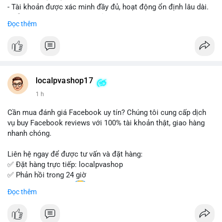
- Tài khoản được xác minh đầy đủ, hoạt động ổn định lâu dài.
- Hỗ trợ khách hàng 24/7, phản hồi nhanh chóng.
Đọc thêm
- Giao dịch an toàn, bảo mật thông tin.
Đặt hàng ngay hôm nay để nhận ưu đãi tốt nhất!
Liên hệ với chúng tôi qua:
localpvashop17
- WhatsApp: +1 (66
215-8938
- Telegram: @localpvashop
1 h
- Email: localpvashop@gmail.com
Cần mua đánh giá Facebook uy tín? Chúng tôi cung cấp dịch
Đừng bỏ lỡ cơ hội sở hữu tài khoản WeChat chất lượng với giá
vụ buy Facebook reviews với 100% tài khoản thật, giao hàng
tốt. Liên hệ ngay!
nhanh chóng.
Liên hệ ngay để được tư vấn và đặt hàng:
✅ Đặt hàng trực tiếp: localpvashop
✅ Phản hồi trong 24 giờ
✅ WhatsApp: +1 (66
215-8938
Đọc thêm
✅ Telegram: @localpvashop
✅ Email: localpvashop@gmail.com