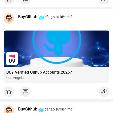
BuyGithub
đã tạo sự kiện mới
1 h
Aug
09
BUY Verified Github Accounts 2026?
Los Angeles
BuyGithub
đã tạo sự kiện mới