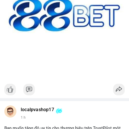
localpvashop17
1 h
Bạn muốn tăng độ uy tín cho thương hiệu trên TrustPilot một