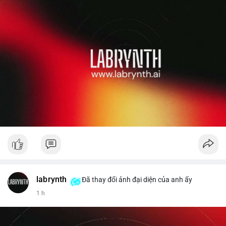
labrynth
Đã thay đổi ảnh đại diện của anh ấy
1 h