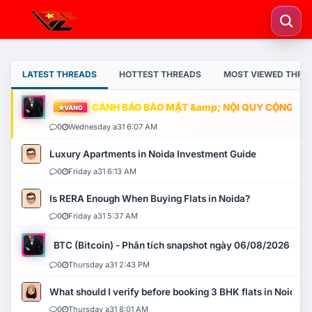
LATEST THREADS
HOTTEST THREADS
MOST VIEWED THRE
CẢNH BÁO BẢO MẬT &amp; NỘI QUY CỘNG ĐỒNG
VÀNG
0
Wednesday a31 6:07 AM
Luxury Apartments in Noida Investment Guide
0
Friday a31 6:13 AM
Is RERA Enough When Buying Flats in Noida?
0
Friday a31 5:37 AM
BTC (Bitcoin) - Phân tích snapshot ngày 06/08/2026
0
Thursday a31 2:43 PM
What should I verify before booking 3 BHK flats in Noida?
0
Thursday a31 8:01 AM