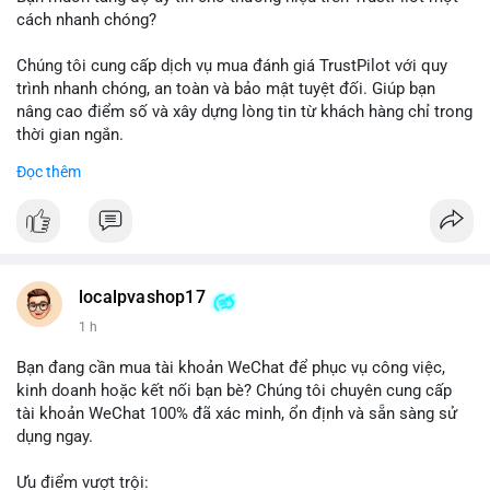
cách nhanh chóng?
Chúng tôi cung cấp dịch vụ mua đánh giá TrustPilot với quy
trình nhanh chóng, an toàn và bảo mật tuyệt đối. Giúp bạn
nâng cao điểm số và xây dựng lòng tin từ khách hàng chỉ trong
thời gian ngắn.
Đọc thêm
Đặt hàng ngay hôm nay để nhận ưu đãi:
👉 Order tại: localpvashop
👉 Phản hồi 24/7
👉 WhatsApp: +1 660 215-8938
👉 Telegram: @localpvashop
localpvashop17
👉 Email: localpvashop@gmail.com
1 h
Đừng bỏ lỡ cơ hội cải thiện danh tiếng trực tuyến của bạn một
Bạn đang cần mua tài khoản WeChat để phục vụ công việc,
cách hiệu quả!
kinh doanh hoặc kết nối bạn bè? Chúng tôi chuyên cung cấp
tài khoản WeChat 100% đã xác minh, ổn định và sẵn sàng sử
dụng ngay.
Ưu điểm vượt trội: