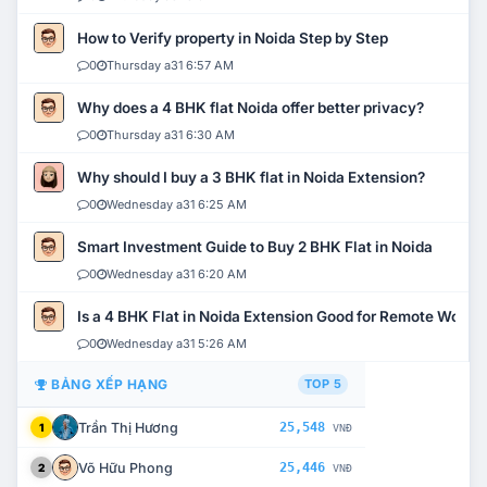
How to Verify property in Noida Step by Step
0
Thursday a31 6:57 AM
Why does a 4 BHK flat Noida offer better privacy?
0
Thursday a31 6:30 AM
Why should I buy a 3 BHK flat in Noida Extension?
0
Wednesday a31 6:25 AM
Smart Investment Guide to Buy 2 BHK Flat in Noida
0
Wednesday a31 6:20 AM
Is a 4 BHK Flat in Noida Extension Good for Remote Work?
0
Wednesday a31 5:26 AM
BẢNG XẾP HẠNG
TOP 5
Trần Thị Hương
25,548
1
VNĐ
Võ Hữu Phong
25,446
2
VNĐ