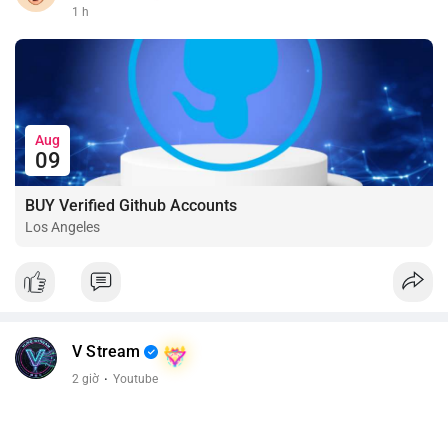
1 h
Aug
09
BUY Verified Github Accounts
Los Angeles
V Stream
2 giờ
·
Youtube