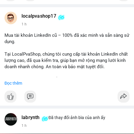
Chất lượng đảm bảo, hỗ trợ tận tình. Hãy liên hệ ngay hôm
nay!
localpvashop17
1 h
Mua tài khoản LinkedIn cũ – 100% đã xác minh và sẵn sàng sử
dụng.
Tại LocalPvaShop, chúng tôi cung cấp tài khoản LinkedIn chất
lượng cao, đã qua kiểm tra, giúp bạn mở rộng mạng lưới kinh
doanh nhanh chóng. An toàn và bảo mật tuyệt đối.
Đặt hàng ngay hôm nay để nhận ưu đãi tốt nhất!
Đọc thêm
✅ Đặt hàng: localpvashop
✅ Phản hồi trong 24 giờ
✅ WhatsApp: +1 (66
215-8938
✅ Telegram: @localpvashop
labrynth
✅ Email: localpvashop@gmail.com
Đã thay đổi ảnh bìa của anh ấy
1 h
Liên hệ ngay để được tư vấn chi tiết và hỗ trợ tận tình.