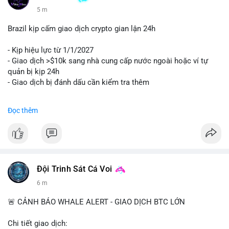
5 m
Brazil kịp cấm giao dịch crypto gian lận 24h
- Kịp hiệu lực từ 1/1/2027
- Giao dịch >$10k sang nhà cung cấp nước ngoài hoặc ví tự
quản bị kịp 24h
- Giao dịch bị đánh dấu cần kiểm tra thêm
#binancesquare
#cryptonews
#regulation
Đọc thêm
$btc $eth
#vlikevn
#titanbot
📰 Nguồn: Cointelegraph
Đội Trinh Sát Cá Voi
6 m
🚨 CẢNH BÁO WHALE ALERT - GIAO DỊCH BTC LỚN
Chi tiết giao dịch: