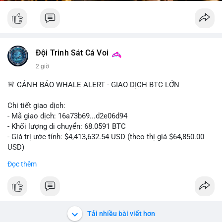
Đội Trinh Sát Cá Voi
2 giờ
🚨 CẢNH BÁO WHALE ALERT - GIAO DỊCH BTC LỚN
Chi tiết giao dịch:
- Mã giao dịch: 16a73b69...d2e06d94
- Khối lượng di chuyển: 68.0591 BTC
- Giá trị ước tính: $4,413,632.54 USD (theo thị giá $64,850.00
USD)
- Thời gian: 07:19:49 2026-08-09 UTC
Đọc thêm
Khối lượng 68.06 BTC tương đương hơn 4.4 triệu USD được
luân chuyển trong một giao dịch duy nhất cho thấy dấu hiệu
của tổ chức lớn hoặc cá voi đang tái cơ cấu danh mục. Với
mức giá dao động quanh vùng $64,850, hành vi này có thể là
Tải nhiều bài viết hơn
bước chuẩn bị cho một lệnh bán lớn trên sàn tập trung, tạo áp