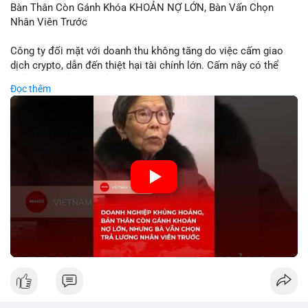
Bàn Thân Còn Gánh Khóa KHOẢN NỢ LỚN, Bàn Vấn Chọn
Nhân Viên Trước
Công ty đối mặt với doanh thu không tăng do việc cấm giao
dịch crypto, dẫn đến thiệt hại tài chính lớn. Cấm này có thể
phản ánh phản ứng của chính quyền hoặc thị trường đối với
Đọc thêm
biến động giá digital asset. Bàn vấn chuyển hướng tập trung
vào nhân lực, cho thấy chiến lược giảm chi phí hoặc điều chỉnh
mô hình kinh doanh. Điều này có thể ảnh hưởng đến thị trường
crypto và các doanh nghiệp liên quan trong tương lai.
🎥 Xem video trực tiếp tại:
Nguồn: KIEN THUC KINH TE