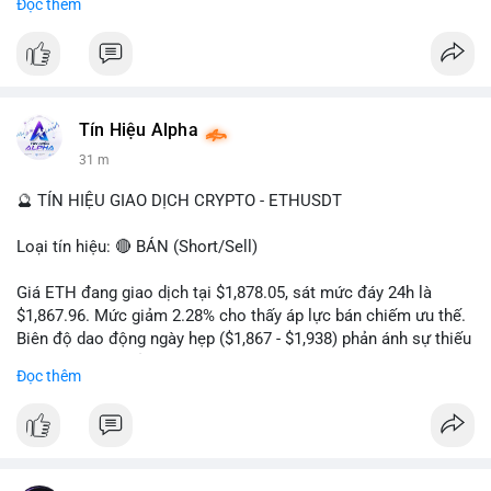
Đọc thêm
#22.6BTC
#chuyensan
#aplucban
#giaodichlon
#btcusd
hướng giảm.
#tron
#usdt
#messari
#cryptonews
#binancesquare
$trx
#trx
$usdt
Tín Hiệu Alpha
#vlikevn
#titanbot
31 m
📰 Nguồn: Cointelegraph
🔮 TÍN HIỆU GIAO DỊCH CRYPTO - ETHUSDT
Loại tín hiệu: 🔴 BÁN (Short/Sell)
Giá ETH đang giao dịch tại $1,878.05, sát mức đáy 24h là
$1,867.96. Mức giảm 2.28% cho thấy áp lực bán chiếm ưu thế.
Biên độ dao động ngày hẹp ($1,867 - $1,938) phản ánh sự thiếu
vắng lực mua chủ động. Khối lượng 222,610 ETH cho thấy
Đọc thêm
dòng tiền đang rút khỏi thị trường, xác nhận xu hướng giảm
ngắn hạn.
Khuyến nghị giao dịch:
- Vùng Entry: $1,880 - $1,890