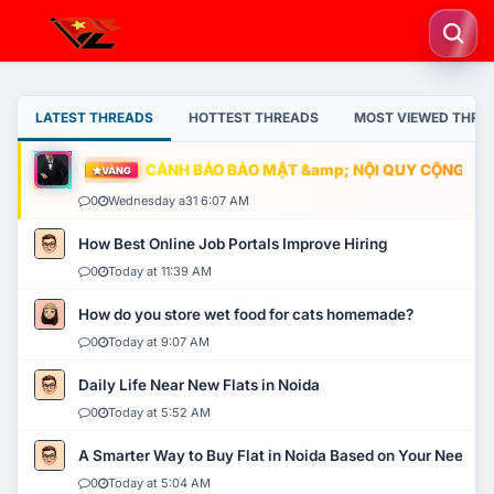
LATEST THREADS
HOTTEST THREADS
MOST VIEWED THRE
CẢNH BÁO BẢO MẬT &amp; NỘI QUY CỘNG ĐỒNG
VÀNG
0
Wednesday a31 6:07 AM
How Best Online Job Portals Improve Hiring
0
Today at 11:39 AM
How do you store wet food for cats homemade?
0
Today at 9:07 AM
Daily Life Near New Flats in Noida
0
Today at 5:52 AM
A Smarter Way to Buy Flat in Noida Based on Your Needs
0
Today at 5:04 AM