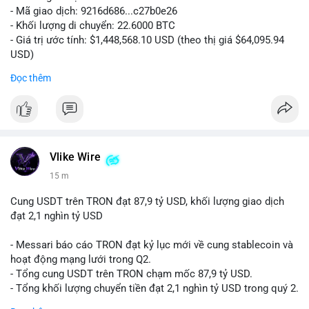
- Mã giao dịch: 9216d686...c27b0e26
- Khối lượng di chuyển: 22.6000 BTC
- Giá trị ước tính: $1,448,568.10 USD (theo thị giá $64,095.94
USD)
- Thời gian: 20:19:59 2026-08-10 UTC
Đọc thêm
Giao dịch 22,6 BTC trị giá hơn 1,44 triệu USD được thực hiện
trong một lần duy nhất, tần suất khớp lệnh nhanh và không có
dấu hiệu tách nhỏ. Hành vi này cho thấy cá voi đang chủ động
điều phối vốn, không phải động thái bốc đồng. Với khối lượng
trung bình, khả năng cao đây là lệnh chuyển lên sàn để chuẩn
Vlike Wire
bị bán hoặc thực hiện chiến lược thanh khoản ngắn hạn. Dòng
15 m
tiền này có thể tạo áp lực bán nhẹ lên thị trường, khiến tâm lý
nhà đầu tư nhỏ lẻ thận trọng hơn trong phiên giao dịch châu Á.
Cung USDT trên TRON đạt 87,9 tỷ USD, khối lượng giao dịch
đạt 2,1 nghìn tỷ USD
Nhà đầu tư nhỏ lẻ nên quan sát thêm các lệnh chuyển tiếp
trong 24 giờ tới. Nếu xuất hiện thêm nhiều giao dịch tương tự
- Messari báo cáo TRON đạt kỷ lục mới về cung stablecoin và
đổ vào sàn, cần cân nhắc giảm vị thế đòn bẩy. Ngược lại, nếu
hoạt động mạng lưới trong Q2.
dòng tiền này chỉ dừng lại, thị trường có thể sớm ổn định trở
- Tổng cung USDT trên TRON chạm mốc 87,9 tỷ USD.
lại.
- Tổng khối lượng chuyển tiền đạt 2,1 nghìn tỷ USD trong quý 2.
- Hoạt động DeFi và sàn giao dịch phi tập trung (DEX) có xu