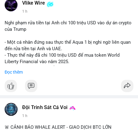
- Take Profit: TP1: $1,850, TP2: $1,820
Vlike Wire
- Stop Loss: $1,915
1 h
Quản trị rủi ro: Chỉ sử dụng 2-3% tài khoản cho lệnh này và
Nghi phạm rửa tiền tại Anh chi 100 triệu USD vào dự án crypto
tuân thủ tuyệt đối mức cắt lỗ để bảo vệ vốn.
của Trump
#shorteth
#ethusdt
#bearisheth
#vung1880
#quantriruiro
- Một cá nhân đứng sau thực thể Aqua 1 bị nghi ngờ liên quan
đến rửa tiền tại Anh và UAE.
- Thực thể này đã chi 100 triệu USD để mua token World
Liberty Financial vào năm 2025.
- Thông tin được trích dẫn từ tờ New York Times.
Đọc thêm
#binancesquare
#cryptonews
#worldlibertyfinancial
#trump
$wlf
#wlf
#vlikevn
#titanbot
Đội Trinh Sát Cá Voi
1 h
📰 Nguồn: Cointelegraph
🚨 CẢNH BÁO WHALE ALERT - GIAO DỊCH BTC LỚN