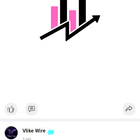
Lời khuyên cho nhà đầu tư nhỏ lẻ:
Nhà đầu tư nên theo dõi xác nhận giao dịch và dòng tiền tiếp
theo từ ví này. Tránh hành động theo cảm tính, ưu tiên quản trị
rủi ro và không sử dụng đòn bẩy quá mức trong giai đoạn biến
động.
#128dot95btc
#8triệuusd
#chuyenvilanh
#aplucban
#btcmempool
Vlike Wire
2 giờ