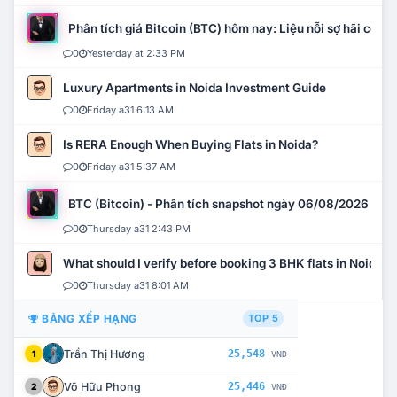
Phân tích giá Bitcoin (BTC) hôm nay: Liệu nỗi sợ hãi có mở 
0
Yesterday at 2:33 PM
Luxury Apartments in Noida Investment Guide
0
Friday a31 6:13 AM
Is RERA Enough When Buying Flats in Noida?
0
Friday a31 5:37 AM
BTC (Bitcoin) - Phân tích snapshot ngày 06/08/2026
0
Thursday a31 2:43 PM
What should I verify before booking 3 BHK flats in Noida?
0
Thursday a31 8:01 AM
BẢNG XẾP HẠNG
TOP 5
Trần Thị Hương
25,548
1
VNĐ
Võ Hữu Phong
25,446
2
VNĐ