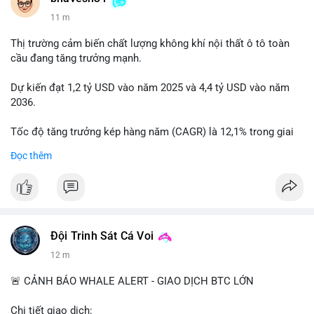
11 m
Thị trường cảm biến chất lượng không khí nội thất ô tô toàn
cầu đang tăng trưởng mạnh.
Dự kiến đạt 1,2 tỷ USD vào năm 2025 và 4,4 tỷ USD vào năm
2036.
Tốc độ tăng trưởng kép hàng năm (CAGR) là 12,1% trong giai
đoạn dự báo.
Đọc thêm
Điều này cho thấy nhu cầu ngày càng cao về không khí sạch
trong xe.
Bạn nghĩ yếu tố nào thúc đẩy tăng trưởng này? Chia sẻ quan
điểm nhé!
Đội Trinh Sát Cá Voi
12 m
🚨 CẢNH BÁO WHALE ALERT - GIAO DỊCH BTC LỚN
Chi tiết giao dịch: