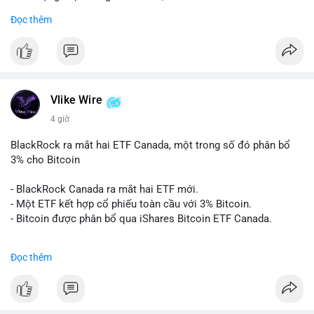
Đọc thêm
#binancesquare
#cryptonews
#btc
$btc
#vlikevn
#titanbot
Vlike Wire
📰 Nguồn: Cointelegraph
4 giờ
BlackRock ra mắt hai ETF Canada, một trong số đó phân bổ
3% cho Bitcoin
- BlackRock Canada ra mắt hai ETF mới.
- Một ETF kết hợp cổ phiếu toàn cầu với 3% Bitcoin.
- Bitcoin được phân bổ qua iShares Bitcoin ETF Canada.
#binancesquare
#cryptonews
#btc
Đọc thêm
$btc
#vlikevn
#titanbot