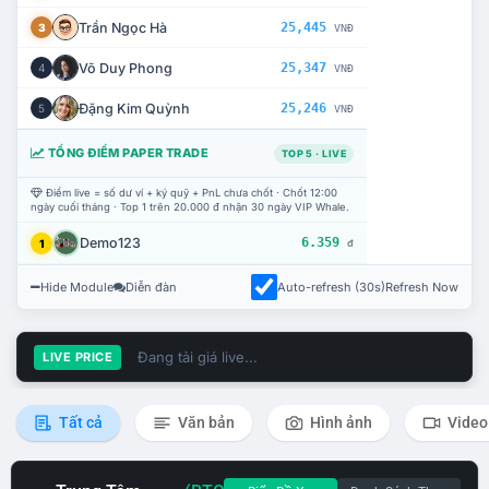
Trần Ngọc Hà
25,445
3
VNĐ
Võ Duy Phong
25,347
4
VNĐ
Đặng Kim Quỳnh
25,246
5
VNĐ
TỔNG ĐIỂM PAPER TRADE
TOP 5 · LIVE
Điểm live = số dư ví + ký quỹ + PnL chưa chốt · Chốt 12:00
ngày cuối tháng · Top 1 trên 20.000 đ nhận 30 ngày VIP Whale.
Demo123
6.359
1
đ
Hide Module
Diễn đàn
Auto-refresh (30s)
Refresh Now
Đang tải giá live...
LIVE PRICE
Tất cả
Văn bản
Hình ảnh
Video