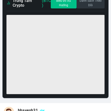
Trung Tâm
(BTC
Biểu Đồ Xu
Danh Sách Theo
Crypto
)
Hướng
Dõi
bhavesh31