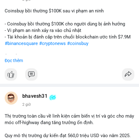
Coinsbuy bồi thường $100K sau vi phạm an ninh
- Coinsbuy bồi thường $100K cho người dùng bị ảnh hưởng
- Vi phạm an ninh xảy ra vào chủ nhật
- Tài khoản bị đánh cắp trên chuỗi blockchain ước tính $7.9M
#binancesquare
#cryptonews
#coinsbuy
$btc $eth
Đọc thêm
#vlikevn
#titanbot
📰 Nguồn: Cointelegraph
bhavesh31
2 giờ
Thị trường toàn cầu về linh kiện cảm biến vị trí và góc cho máy
móc off-highway đang tăng trưởng ổn định.
Quy mô thị trường dự kiến đạt 560,0 triệu USD vào năm 2025.