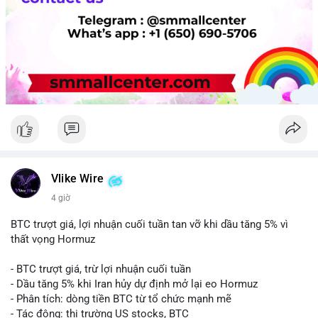
Vlike Wire
4 giờ
BTC trượt giá, lợi nhuận cuối tuần tan vỡ khi dầu tăng 5% vì
thất vọng Hormuz
- BTC trượt giá, trừ lợi nhuận cuối tuần
- Dầu tăng 5% khi Iran hủy dự định mở lại eo Hormuz
- Phân tích: dòng tiền BTC từ tổ chức mạnh mẽ
- Tác động: thị trường US stocks, BTC