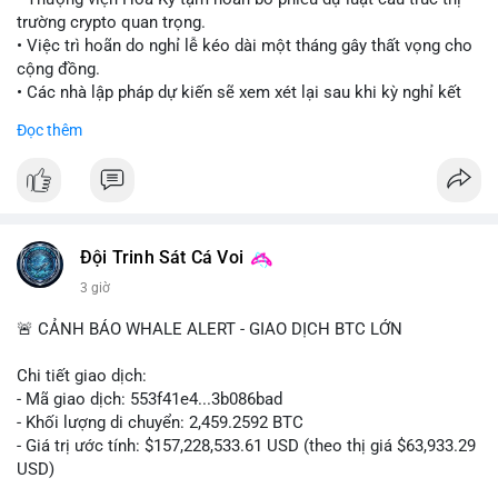
trường crypto quan trọng.
• Việc trì hoãn do nghỉ lễ kéo dài một tháng gây thất vọng cho
cộng đồng.
• Các nhà lập pháp dự kiến sẽ xem xét lại sau khi kỳ nghỉ kết
thúc.
Đọc thêm
#binancesquare
#cryptonews
#clarityact
#uspolitics
$btc $eth
#vlikevn
#titanbot
Đội Trinh Sát Cá Voi
3 giờ
📰 Nguồn: Cointelegraph
🚨 CẢNH BÁO WHALE ALERT - GIAO DỊCH BTC LỚN
Chi tiết giao dịch:
- Mã giao dịch: 553f41e4...3b086bad
- Khối lượng di chuyển: 2,459.2592 BTC
- Giá trị ước tính: $157,228,533.61 USD (theo thị giá $63,933.29
USD)
- Thời gian: 17:19:35 2026-08-10 UTC