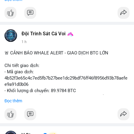
#binancesquare
#cryptonews
#btcpay
#lightningnetwork
#btc
$btc
#vlikevn
#titanbot
Đội Trinh Sát Cá Voi
📰 Nguồn: Cointelegraph
1 h
🚨 CẢNH BÁO WHALE ALERT - GIAO DỊCH BTC LỚN
Chi tiết giao dịch:
- Mã giao dịch:
4b52f3e65c4c7ed5fb7b27bee1dc29bdf76ff46f8956d93b78aefe
e9a91d0b06
- Khối lượng di chuyển: 89.9784 BTC
- Giá trị ước tính: $5,829,343.55 USD (theo thị giá $64,786.00
Đọc thêm
USD)
- Thời gian: 05:19:59 2026-08-09 UTC
Nhận định phân tích: Khối lượng gần 90 BTC tương đương 5.8
triệu USD được phát hiện trong mempool chưa xác nhận. Quy