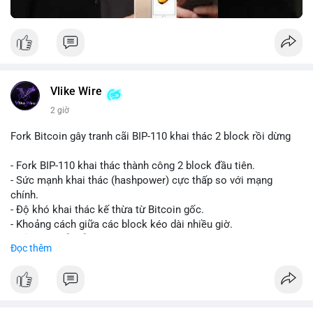
Vlike Wire
2 giờ
Fork Bitcoin gây tranh cãi BIP-110 khai thác 2 block rồi dừng
- Fork BIP-110 khai thác thành công 2 block đầu tiên.
- Sức mạnh khai thác (hashpower) cực thấp so với mạng
chính.
- Độ khó khai thác kế thừa từ Bitcoin gốc.
- Khoảng cách giữa các block kéo dài nhiều giờ.
- Cả hai chuỗi vẫn chấp nhận cùng một giao dịch.
Đọc thêm
#bitcoin
#btc
#cryptonews
#blockchain
#bip110
$btc