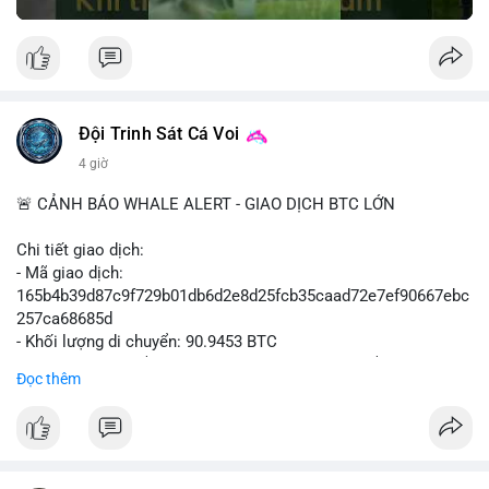
Đội Trinh Sát Cá Voi
4 giờ
🚨 CẢNH BÁO WHALE ALERT - GIAO DỊCH BTC LỚN
Chi tiết giao dịch:
- Mã giao dịch:
165b4b39d87c9f729b01db6d2e8d25fcb35caad72e7ef90667ebc
257ca68685d
- Khối lượng di chuyển: 90.9453 BTC
- Giá trị ước tính: $5,896,958.66 USD (theo thị giá $64,840.69
Đọc thêm
USD)
- Thời gian: 02:19:41 2026-08-09 UTC
Nhận định hành vi: Khối lượng gần 91 BTC, tương đương gần 6