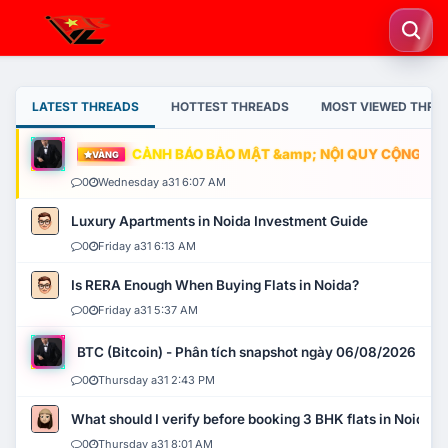
LATEST THREADS
HOTTEST THREADS
MOST VIEWED THRE
CẢNH BÁO BẢO MẬT &amp; NỘI QUY CỘNG ĐỒNG
VÀNG
0
Wednesday a31 6:07 AM
Luxury Apartments in Noida Investment Guide
0
Friday a31 6:13 AM
Is RERA Enough When Buying Flats in Noida?
0
Friday a31 5:37 AM
BTC (Bitcoin) - Phân tích snapshot ngày 06/08/2026
0
Thursday a31 2:43 PM
What should I verify before booking 3 BHK flats in Noida?
0
Thursday a31 8:01 AM