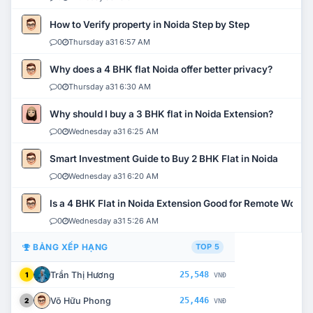
How to Verify property in Noida Step by Step
0
Thursday a31 6:57 AM
Why does a 4 BHK flat Noida offer better privacy?
0
Thursday a31 6:30 AM
Why should I buy a 3 BHK flat in Noida Extension?
0
Wednesday a31 6:25 AM
Smart Investment Guide to Buy 2 BHK Flat in Noida
0
Wednesday a31 6:20 AM
Is a 4 BHK Flat in Noida Extension Good for Remote Work?
0
Wednesday a31 5:26 AM
BẢNG XẾP HẠNG
TOP 5
Trần Thị Hương
25,548
1
VNĐ
Võ Hữu Phong
25,446
2
VNĐ