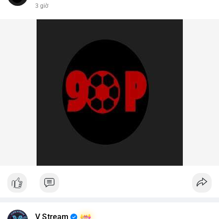
3 giờ
V Stream