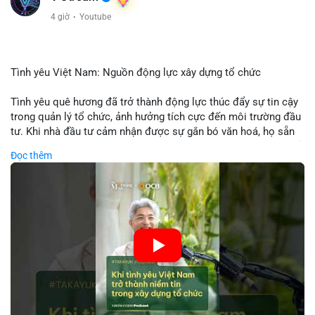
4 giờ
·
Youtube
Tình yêu Việt Nam: Nguồn động lực xây dựng tổ chức
Tình yêu quê hương đã trở thành động lực thúc đẩy sự tin cậy
trong quản lý tổ chức, ảnh hưởng tích cực đến môi trường đầu
tư. Khi nhà đầu tư cảm nhận được sự gắn bó văn hoá, họ sẵn
sàng đầu tư dài hạn vào các doanh nghiệp nội địa, bao gồm cả
Đọc thêm
các công ty blockchain và tiền mã hoá. Sự tăng cường niềm
tin này giúp giảm rủi ro thị trường, cải thiện chi phí vốn và thúc
đẩy sự phát triển bền vững của ngành công nghệ tài chính. Các
nhà quản lý cần khai thác tinh thần này để xây dựng chiến lược
phát triển bền vững và thu hút vốn đầu tư.
🎥 Xem video trực tiếp tại:
Nguồn: VIETSUCCESS