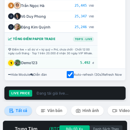
Trần Ngọc Hà
25,445
3
VNĐ
Võ Duy Phong
25,347
4
VNĐ
Đặng Kim Quỳnh
25,246
5
VNĐ
TỔNG ĐIỂM PAPER TRADE
TOP 5 · LIVE
Điểm live = số dư ví + ký quỹ + PnL chưa chốt · Chốt 12:00
ngày cuối tháng · Top 1 trên 20.000 đ nhận 30 ngày VIP Whale.
Demo123
5.492
1
đ
Hide Module
Diễn đàn
Auto-refresh (30s)
Refresh Now
Đang tải giá live...
LIVE PRICE
Tất cả
Văn bản
Hình ảnh
Video
Trung Tâm
(BTC
Biểu Đồ Xu
Danh Sách Theo