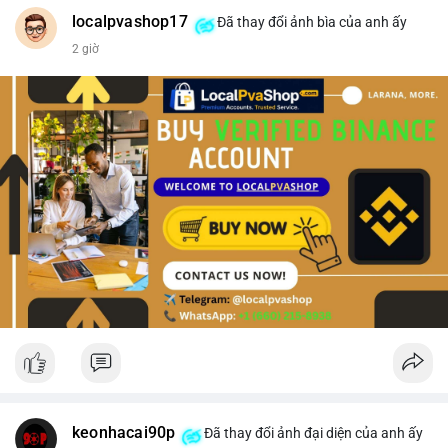
#vlikevn
#titanbot
localpvashop17
Đã thay đổi ảnh bìa của anh ấy
2 giờ
📰 Nguồn: CoinDesk
keonhacai90p
Đã thay đổi ảnh đại diện của anh ấy