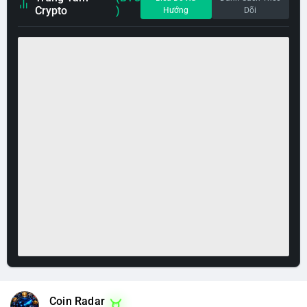
Crypto
)
Hướng
Dõi
Coin Radar