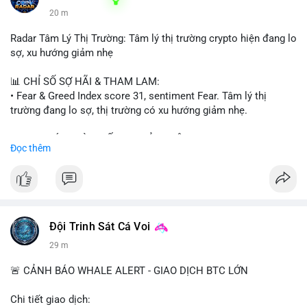
20 m
Radar Tâm Lý Thị Trường: Tâm lý thị trường crypto hiện đang lo
sợ, xu hướng giảm nhẹ
📊 CHỈ SỐ SỢ HÃI & THAM LAM:
• Fear & Greed Index score 31, sentiment Fear. Tâm lý thị
trường đang lo sợ, thị trường có xu hướng giảm nhẹ.
📈 XU HƯỚNG TÌM KIẾM & THẢO LUẬN:
Đọc thêm
• CoinGecko trending coins: Tutorial, Pudgy Penguins, IoTeX,
Solana, Pons, OVERTAKE, Monad.
• LunarCrush trending topics: Ethereum, Solana, Dogecoin,
Chainlink, Tesla, UFC 310, Premier League, Microsoft.
• Google Trends Vietnam: topics unrelated to crypto, low
crypto interest.
Đội Trinh Sát Cá Voi
29 m
💬 DÒNG CHẢY TIN TỨC & TRUYỀN THÔNG:
• Telegram CoinTelegraph: xAI release, Cloudflare Kitesurf, EU
🚨 CẢNH BÁO WHALE ALERT - GIAO DỊCH BTC LỚN
MiCA plan, Circle USDC deal, Crypto worst performer 2026.
• Binance announcements: Apple/IBM dividend via bStocks,
Chi tiết giao dịch: